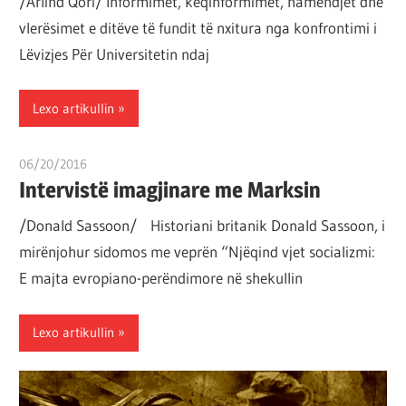
/Arlind Qori/ Informimet, keqinformimet, hamendjet dhe
vlerësimet e ditëve të fundit të nxitura nga konfrontimi i
Lëvizjes Për Universitetin ndaj
Lexo artikullin
06/20/2016
T11 3
Intervistë imagjinare me Marksin
/Donald Sassoon/ Historiani britanik Donald Sassoon, i
mirënjohur sidomos me veprën “Njëqind vjet socializmi:
E majta evropiano-perëndimore në shekullin
Lexo artikullin