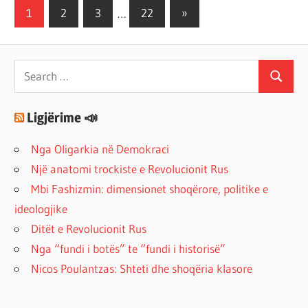
Posts
Next
1
2
3
…
22
»
Posts
pagination
Search
Search
for:
Ligjërime 📣
Nga Oligarkia në Demokraci
Një anatomi trockiste e Revolucionit Rus
Mbi Fashizmin: dimensionet shoqërore, politike e
ideologjike
Ditët e Revolucionit Rus
Nga “fundi i botës” te “fundi i historisë”
Nicos Poulantzas: Shteti dhe shoqëria klasore