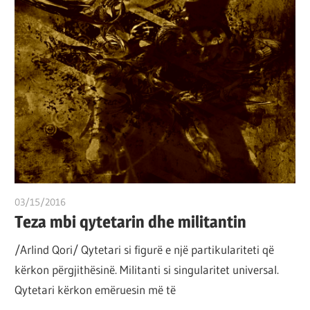
03/15/2016
T11 3
Teza mbi qytetarin dhe militantin
/Arlind Qori/ Qytetari si figurë e një partikulariteti që
kërkon përgjithësinë. Militanti si singularitet universal.
Qytetari kërkon emëruesin më të