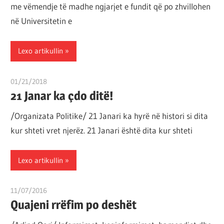
me vëmendje të madhe ngjarjet e fundit që po zhvillohen
por
në Universitetin e
çështja
është
që
Lexo artikullin
ta
shndërrosh
01/21/2018
T11 3
atë.
21 Janar ka çdo ditë!
/Organizata Politike/ 21 Janari ka hyrë në histori si dita
kur shteti vret njerëz. 21 Janari është dita kur shteti
Lexo artikullin
11/07/2016
T11 3
Quajeni rrëfim po deshët