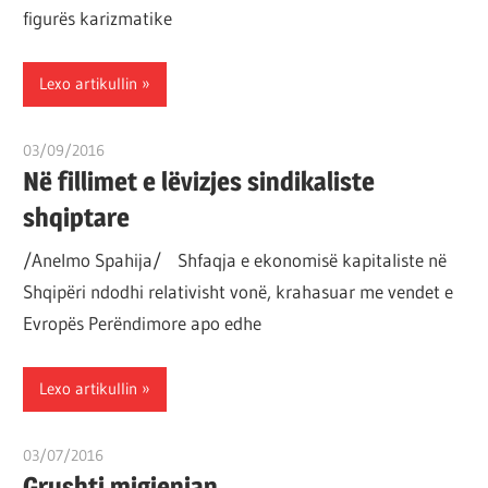
figurës karizmatike
Lexo artikullin
03/09/2016
T11 3
Në fillimet e lëvizjes sindikaliste
shqiptare
/Anelmo Spahija/ Shfaqja e ekonomisë kapitaliste në
Shqipëri ndodhi relativisht vonë, krahasuar me vendet e
Evropës Perëndimore apo edhe
Lexo artikullin
03/07/2016
T11 3
Grushti migjenian