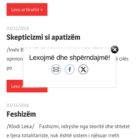
Lexo artikullin
03/11/2016
T11 3
Skepticizmi si apatizëm
/Inxhi Brisku/ Ky shkrim mbetet në kufijtë e një
Lexojmë dhe shpërndajmë!
opinioni, që mori formë nga një thashethemnajë së cilës
po
Lexo artikullin
03/11/2016
T11 3
Feshizëm
/Klodi Leka/ Fashizmi, ndryshe nga teoritë dhe shtetet
e tjera totalitariste, nuk është sistem i njësuar rreth