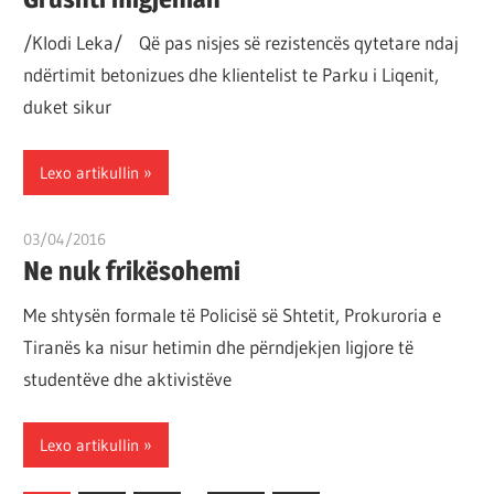
/Klodi Leka/ Që pas nisjes së rezistencës qytetare ndaj
ndërtimit betonizues dhe klientelist te Parku i Liqenit,
duket sikur
Lexo artikullin
03/04/2016
T11 3
Ne nuk frikësohemi
Me shtysën formale të Policisë së Shtetit, Prokuroria e
Tiranës ka nisur hetimin dhe përndjekjen ligjore të
studentëve dhe aktivistëve
Lexo artikullin