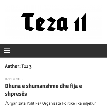
Skip
to
content
Filozofët
Teza
vetëm
e
11
kanë
Author:
T11 3
shpjeguar
në
02/13/2018
T11 3
mënyra
Dhuna e shumanshme dhe fija e
të
shpresës
ndryshme
/Organizata Politike/ Organizata Politike i ka ndjekur
botën,