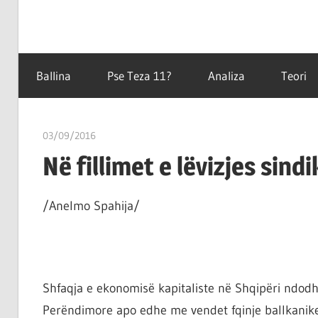
Filozofët
Teza
vetëm
Ballina
Pse Teza 11?
Analiza
Teori
e
kanë
11
shpjeguar
03/09/2016
T11 3
në
Në fillimet e lëvizjes sind
mënyra
të
ndryshme
/Anelmo Spahija/
botën,
por
çështja
është
Shfaqja e ekonomisë kapitaliste në Shqipëri ndodh
që
Perëndimore apo edhe me vendet fqinje ballkanike.