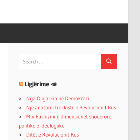
Search
Search
for:
Ligjërime 📣
Nga Oligarkia në Demokraci
Një anatomi trockiste e Revolucionit Rus
Mbi Fashizmin: dimensionet shoqërore,
politike e ideologjike
Ditët e Revolucionit Rus