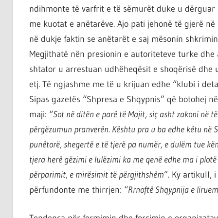
ndihmonte të varfrit e të sëmurët duke u dërguar
me kuotat e anëtarëve. Ajo pati jehonë të gjerë në 
në dukje faktin se anëtarët e saj mësonin shkrimi
Megjithatë nën presionin e autoriteteve turke dhe 
shtator u arrestuan udhëheqësit e shoqërisë dhe u 
etj. Të ngjashme me të u krijuan edhe “klubi i det
Sipas gazetës “Shpresa e Shqypnis” që botohej në 
maji: “
Sot në ditën e parë të Majit, siç asht zakoni në 
përgëzumun pranverën. Kështu pra u ba edhe këtu në Sh
punëtorë, shegertë e të tjerë pa numër, e dulëm tue kë
tjera herë gëzimi e lulëzimi ka me qenë edhe ma i plotë e i
përparimit, e mirësimit të përgjithshëm
”. Ky artikull
përfundonte me thirrjen: “
Rrnoftë Shqypnija e lirueme
Tendenca për formimin dhe forcimin e organizatave