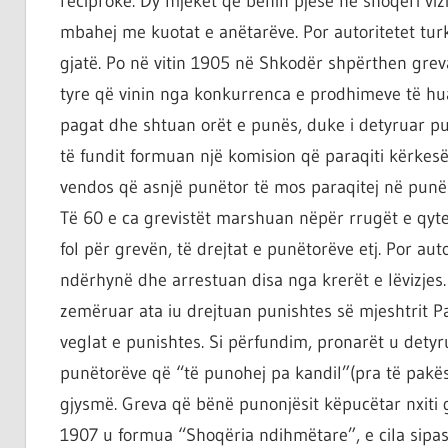
reciproke. Dy mjekët që bënin pjesë në shoqëri viz
mbahej me kuotat e anëtarëve. Por autoritetet turk
gjatë. Po në vitin 1905 në Shkodër shpërthen grev
tyre që vinin nga konkurrenca e prodhimeve të hu
pagat dhe shtuan orët e punës, duke i detyruar p
të fundit formuan një komision që paraqiti kërkes
vendos që asnjë punëtor të mos paraqitej në punë
Të 60 e ca grevistët marshuan nëpër rrugët e qyte
fol për grevën, të drejtat e punëtorëve etj. Por aut
ndërhynë dhe arrestuan disa nga krerët e lëvizjes.
zemëruar ata iu drejtuan punishtes së mjeshtrit P
veglat e punishtes. Si përfundim, pronarët u dety
punëtorëve që “të punohej pa kandil”(pra të pakës
gjysmë. Greva që bënë punonjësit këpucëtar nxiti g
1907 u formua “Shoqëria ndihmëtare”, e cila sipas 