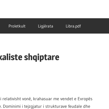
Proletkult
Ligjërata
Libra.pdf
ikaliste shqiptare
i relativisht vonë, krahasuar me vendet e Evropës
 Dominimi i tejzgjatur i strukturave feudale dhe