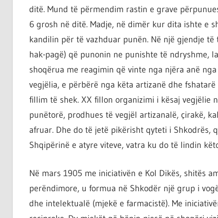
ditë. Mund të përmendim rastin e grave përpunues
6 grosh në ditë. Madje, në dimër kur dita ishte e
kandilin për të vazhduar punën. Në një gjendje të t
hak-pagë) që punonin ne punishte të ndryshme, larës
shoqërua me reagimin që vinte nga njëra anë nga i
vegjëlia, e përbërë nga këta artizanë dhe fshatarë
fillim të shek. XX fillon organizimi i kësaj vegjëli
punëtorë, prodhues të vegjël artizanalë, çirakë, kal
afruar. Dhe do të jetë pikërisht qyteti i Shkodrës
Shqipërinë e atyre viteve, vatra ku do të lindin kët
Në mars 1905 me iniciativën e Kol Dikës, shitës amb
perëndimore, u formua në Shkodër një grup i vogël 
dhe intelektualë (mjekë e farmacistë). Me iniciati