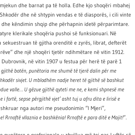
 mjekun dhe barnat pa të holla. Edhe kjo shoqëri mbahej
Shkodër dhe në shtypin vendas e të diasporës, i cili vinte
n dhe këndimin shqip dhe përhapnin idetë përparimtare.
atyre klerikale shoqëria pushoi së funksionuari. Në
sekuestruan të gjitha orenditë e zyrës, librat, defterët
arëve” dhe një shoqëri tjetër ndihmëtare në vitin 1912.
Dubrovnik, në vitin 1907 u festua për herë të parë 1
të gjithë botën, punëtoria me shumë të tjerë dalin për me
kodër sivjet. U mblodhëm nadje heret të gjithë së bashkut
ndue valle… U gëzue gjithë qyteti me ne, e kemi shpnesë me
 fortë, sepse përgjithë vjet’ asht tuj u afru dita e lirisë e
, i shkruar nga autori me pseudonimin “I Mjeri”,
! Rrnoftë vllaznia e bashkënia! Rrnoftë e para ditë e Majit!
”.
 punëtore e profesionale u zhvillua më tej pas Luftës së