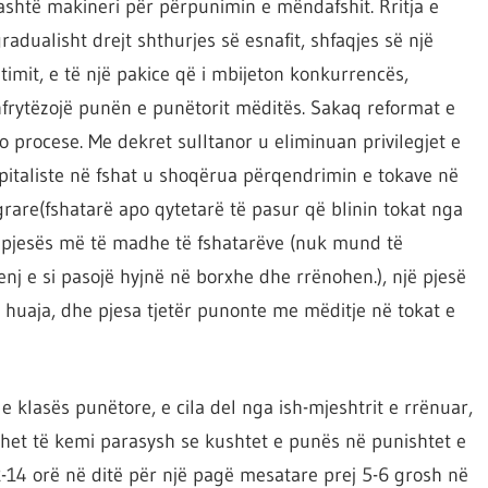
ashtë makineri për përpunimin e mëndafshit. Rritja e
radualisht drejt shthurjes së esnafit, shfaqjes së një
timit, e të një pakice që i mbijeton konkurrencës,
hfrytëzojë punën e punëtorit mëditës. Sakaq reformat e
o procese. Me dekret sulltanor u eliminuan privilegjet e
pitaliste në fshat u shoqërua përqendrimin e tokave në
grare(fshatarë apo qytetarë të pasur që blinin tokat nga
ë pjesës më të madhe të fshatarëve (nuk mund të
 e si pasojë hyjnë në borxhe dhe rrënohen.), një pjesë
 huaja, dhe pjesa tjetër punonte me mëditje në tokat e
 klasës punëtore, e cila del nga ish-mjeshtrit e rrënuar,
 Duhet të kemi parasysh se kushtet e punës në punishtet e
-14 orë në ditë për një pagë mesatare prej 5-6 grosh në