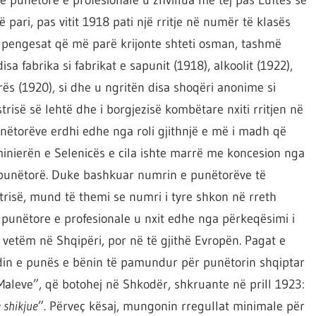
 pari, pas vitit 1918 pati një rritje në numër të klasës
nga pengesat që më parë krijonte shteti osman, tashmë
isa fabrika si fabrikat e sapunit (1918), alkoolit (1922),
s (1920), si dhe u ngritën disa shoqëri anonime si
trisë së lehtë dhe i borgjezisë kombëtare nxiti rritjen në
unëtorëve erdhi edhe nga roli gjithnjë e më i madh që
ë minierën e Selenicës e cila ishte marrë me koncesion nga
0 punëtorë. Duke bashkuar numrin e punëtorëve të
trisë, mund të themi se numri i tyre shkon në rreth
 punëtore e profesionale u nxit edhe nga përkeqësimi i
o vetëm në Shqipëri, por në të gjithë Evropën. Pagat e
din e punës e bënin të pamundur për punëtorin shqiptar
Maleve”, që botohej në Shkodër, shkruante në prill 1923:
 shikjue
”. Përveç kësaj, mungonin rregullat minimale për