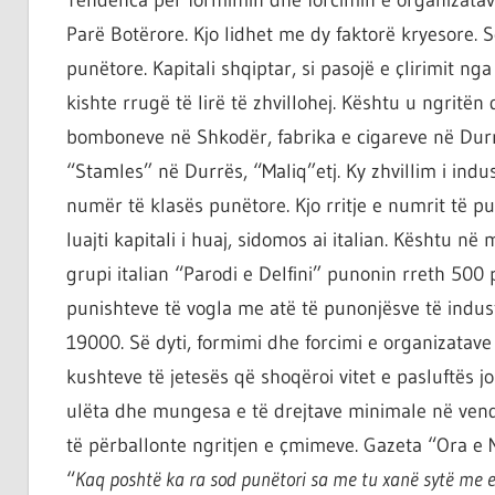
Parë Botërore. Kjo lidhet me dy faktorë kryesore. Së
punëtore. Kapitali shqiptar, si pasojë e çlirimit 
kishte rrugë të lirë të zhvillohej. Kështu u ngritën d
bomboneve në Shkodër, fabrika e cigareve në Durrë
“Stamles” në Durrës, “Maliq”etj. Ky zhvillim i indus
numër të klasës punëtore. Kjo rritje e numrit të p
luajti kapitali i huaj, sidomos ai italian. Kështu n
grupi italian “Parodi e Delfini” punonin rreth 50
punishteve të vogla me atë të punonjësve të indus
19000. Së dyti, formimi dhe forcimi e organizatave
kushteve të jetesës që shoqëroi vitet e pasluftës j
ulëta dhe mungesa e të drejtave minimale në ven
të përballonte ngritjen e çmimeve. Gazeta “Ora e 
“
Kaq poshtë ka ra sod punëtori sa me tu xanë sytë me e