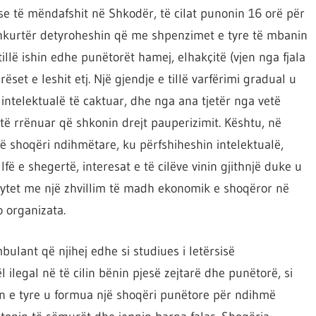
e të mëndafshit në Shkodër, të cilat punonin 16 orë për
 shkurtër detyroheshin që me shpenzimet e tyre të mbanin
illë ishin edhe punëtorët hamej, elhakçitë (vjen nga fjala
et e leshit etj. Një gjendje e tillë varfërimi gradual u
ntelektualë të caktuar, dhe nga ana tjetër nga vetë
 të rrënuar që shkonin drejt pauperizimit. Kështu, në
e në shoqëri ndihmëtare, ku përfshiheshin intelektualë,
lfë e shegertë, interesat e të cilëve vinin gjithnjë duke u
, qytet me një zhvillim të madh ekonomik e shoqëror në
o organizata.
ulant që njihej edhe si studiues i letërsisë
ilegal në të cilin bënin pjesë zejtarë dhe punëtorë, si
vën e tyre u formua një shoqëri punëtore për ndihmë