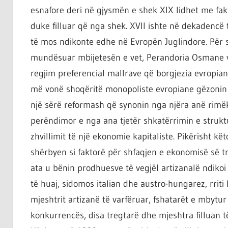
ta
esnafore deri në gjysmën e shek XIX lidhet me fakt
shndërrosh
duke filluar që nga shek. XVII ishte në dekadencë 
atë.
të mos ndikonte edhe në Evropën Juglindore. Për 
mundësuar mbijetesën e vet, Perandoria Osmane vep
regjim preferencial mallrave që borgjezia evropian
më vonë shoqëritë monopoliste evropiane gëzonin nj
një sërë reformash që synonin nga njëra anë rimë
perëndimor e nga ana tjetër shkatërrimin e strukt
zhvillimit të një ekonomie kapitaliste. Pikërisht kë
shërbyen si faktorë për shfaqjen e ekonomisë së t
ata u bënin prodhuesve të vegjël artizanalë ndikoi 
të huaj, sidomos italian dhe austro-hungarez, rriti 
mjeshtrit artizanë të varfëruar, fshatarët e mbytur 
konkurrencës, disa tregtarë dhe mjeshtra filluan 