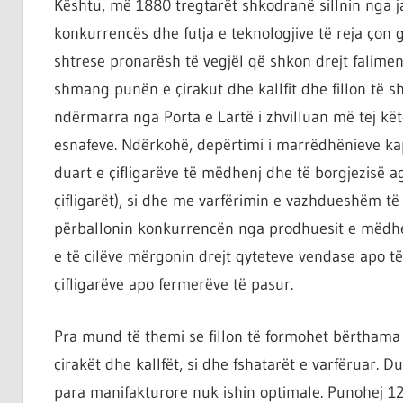
Kështu, më 1880 tregtarët shkodranë sillnin nga j
konkurrencës dhe futja e teknologjive të reja çon g
shtrese pronarësh të vegjël që shkon drejt falimen
shmang punën e çirakut dhe kallfit dhe fillon të s
ndërmarra nga Porta e Lartë i zhvilluan më tej kët
esnafeve. Ndërkohë, depërtimi i marrëdhënieve ka
duart e çifligarëve të mëdhenj dhe të borgjezisë a
çifligarët), si dhe me varfërimin e vazhdueshëm t
përballonin konkurrencën nga prodhuesit e mëdhenj
e të cilëve mërgonin drejt qyteteve vendase apo të
çifligarëve apo fermerëve të pasur.
Pra mund të themi se fillon të formohet bërthama e
çirakët dhe kallfët, si dhe fshatarët e varfëruar.
para manifakturore nuk ishin optimale. Punohej 12