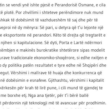
in se vendi ynë ishte pjesë e Perandorisë Osmane, e cila
të plotë. Por zhvillimi i shteteve perëndimore nuk mund
shkak të dobësimit të vazhdueshëm të saj dhe për të
roi në dy mënyra: Së pari, u detyra që t’u lejonte një
e eksportonte në perandori. Këto të drejta që tregtarët e
ihen si kapitulacione. Së dyti, Porta e Lartë ndërmori
këmbjen e makinës burokratike shtetërore sipas modelit
urave tradicionale ekonomiko-shoqërore, si edhe nxitjen e
to dy politika patën rezultatet e tyre edhe në Shqipëri dhe
regut. Vërshimi i mallrave të huaja dhe konkurrenca që
në dobësimin e esnafeve. Gjithashtu, vërshimi i kapitalit
kërkesën për krah të lirë pune, i cili mund të gjendej te
me borxhe etj. Nga ana tjetër, për t’i bërë ballë
të përdornin një teknologji më të avancuar për prodhimin.