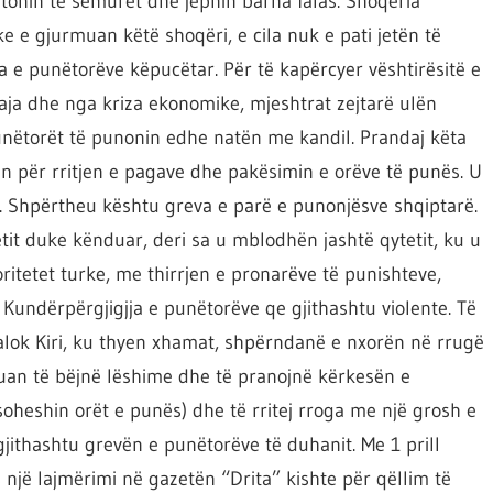
itonin të sëmurët dhe jepnin barna falas. Shoqëria
e e gjurmuan këtë shoqëri, e cila nuk e pati jetën të
a e punëtorëve këpucëtar. Për të kapërcyer vështirësitë e
aja dhe nga kriza ekonomike, mjeshtrat zejtarë ulën
unëtorët të punonin edhe natën me kandil. Prandaj këta
ën për rritjen e pagave dhe pakësimin e orëve të punës. U
. Shpërtheu kështu greva e parë e punonjësve shqiptarë.
tit duke kënduar, deri sa u mblodhën jashtë qytetit, ku u
oritetet turke, me thirrjen e pronarëve të punishteve,
 Kundërpërgjigjja e punëtorëve qe gjithashtu violente. Të
alok Kiri, ku thyen xhamat, shpërndanë e nxorën në rrugë
ruan të bëjnë lëshime dhe të pranojnë kërkesën e
oheshin orët e punës) dhe të rritej rroga me një grosh e
jithashtu grevën e punëtorëve të duhanit. Me 1 prill
një lajmërimi në gazetën “Drita” kishte për qëllim të