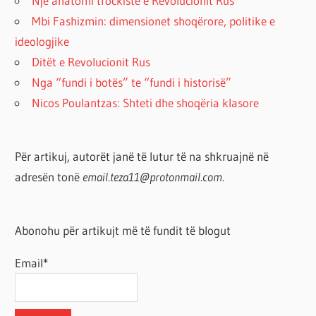
Një anatomi trockiste e Revolucionit Rus
Mbi Fashizmin: dimensionet shoqërore, politike e
ideologjike
Ditët e Revolucionit Rus
Nga “fundi i botës” te “fundi i historisë”
Nicos Poulantzas: Shteti dhe shoqëria klasore
Për artikuj, autorët janë të lutur të na shkruajnë në
adresën tonë
email.teza11@protonmail.com.
Abonohu për artikujt më të fundit të blogut
Email*