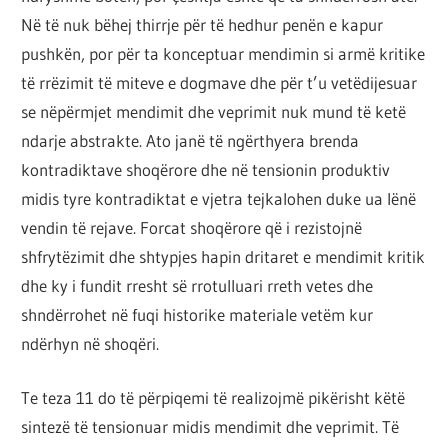
por
Në të nuk bëhej thirrje për të hedhur penën e kapur
çështja
pushkën, por për ta konceptuar mendimin si armë kritike
është
të rrëzimit të miteve e dogmave dhe për t’u vetëdijesuar
që
se nëpërmjet mendimit dhe veprimit nuk mund të ketë
ta
ndarje abstrakte. Ato janë të ngërthyera brenda
shndërrosh
kontradiktave shoqërore dhe në tensionin produktiv
atë.
midis tyre kontradiktat e vjetra tejkalohen duke ua lënë
vendin të rejave. Forcat shoqërore që i rezistojnë
shfrytëzimit dhe shtypjes hapin dritaret e mendimit kritik
dhe ky i fundit rresht së rrotulluari rreth vetes dhe
shndërrohet në fuqi historike materiale vetëm kur
ndërhyn në shoqëri.
Te teza 11 do të përpiqemi të realizojmë pikërisht këtë
sintezë të tensionuar midis mendimit dhe veprimit. Të