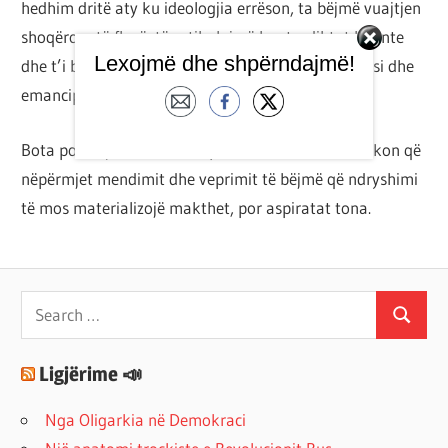
hedhim dritë aty ku ideologjia errëson, ta bëjmë vuajtjen
shoqërore të flasë, të artikulojmë kontradiktat latente
Lexojmë dhe shpërndajmë!
dhe t’i bëhemi krahë çdo trupi që lufton për drejtësi dhe
emancipim shoqëror.
Bota po ndryshon, duam apo s’duam ne. Ne na takon që
nëpërmjet mendimit dhe veprimit të bëjmë që ndryshimi
të mos materializojë makthet, por aspiratat tona.
Search
Search
for:
Ligjërime 📣
Nga Oligarkia në Demokraci