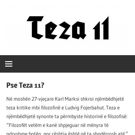
Skip
to
content
Filozofët
Teza
vetëm
e
11
kanë
Pse Teza 11?
shpjeguar
në
Në moshën 27-vjeçare Karl Marksi shkroi njëmbëdhjetë
mënyra
teza kritike mbi filozofinë e Ludvig Fojerbahut. Teza e
të
njëmbëdhjetë synonte ta përmbyste historinë e filozofisë:
ndryshme
“Filozofët vetëm e kanë shpjeguar në mënyra të
botën,
ndryshme botën, por çështja është që ta shndërrosh atë.”