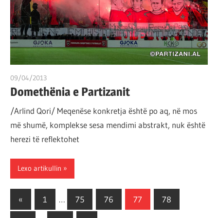
09/04/2013
T 11
Domethënia e Partizanit
/Arlind Qori/ Meqenëse konkretja është po aq, në mos
më shumë, komplekse sesa mendimi abstrakt, nuk është
herezi të reflektohet
Lexo artikullin
Posts
Previous
«
1
…
75
76
77
78
Posts
pagination