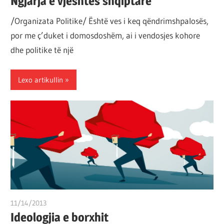
Ngjarja e vjeshtës shqiptare
/Organizata Politike/ Është ves i keq qëndrimshpalosës,
por me ç’duket i domosdoshëm, ai i vendosjes kohore
dhe politike të një
Lexo artikullin
11/14/2013
T 11
Ideologjia e borxhit