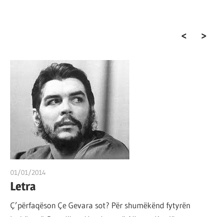
por
çështja
është
që
ta
shndërrosh
atë.
01/01/2014
T 11
Letra
Ç’përfaqëson Çe Gevara sot? Për shumëkënd fytyrën