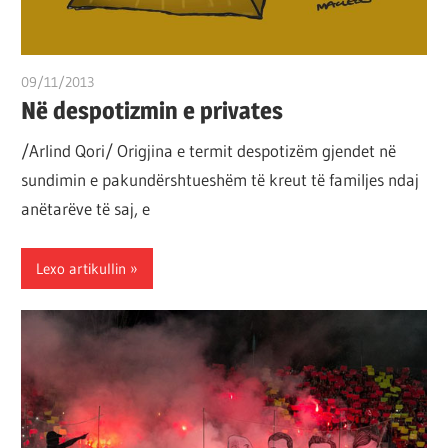
09/11/2013
T 11
Në despotizmin e privates
/Arlind Qori/ Origjina e termit despotizëm gjendet në
sundimin e pakundërshtueshëm të kreut të familjes ndaj
anëtarëve të saj, e
Lexo artikullin