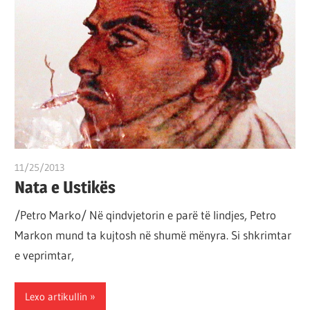
11/25/2013
T 11
Nata e Ustikës
/Petro Marko/ Në qindvjetorin e parë të lindjes, Petro
Markon mund ta kujtosh në shumë mënyra. Si shkrimtar
e veprimtar,
Lexo artikullin