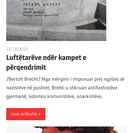
12/28/2013
T 11
Luftëtarëve ndër kampet e
përqendrimit
/Bertolt Brecht/ Nga mërgimi i imponuar prej ngjitjes së
nazistëve në pushtet, Brehti u shkruan antifashistëve
gjermanë, sidomos komunistëve, anarkistëve,
Lexo artikullin