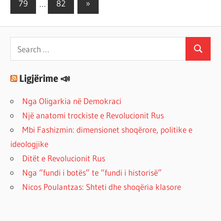
Next
79
…
82
»
Posts
Search
Search
for:
Ligjërime 📣
Nga Oligarkia në Demokraci
Një anatomi trockiste e Revolucionit Rus
Mbi Fashizmin: dimensionet shoqërore, politike e
ideologjike
Ditët e Revolucionit Rus
Nga “fundi i botës” te “fundi i historisë”
Nicos Poulantzas: Shteti dhe shoqëria klasore