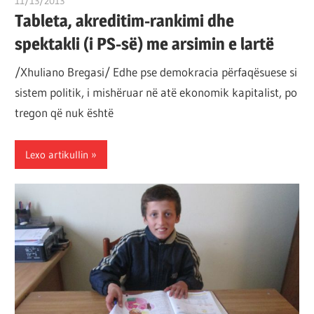
11/13/2013
T 11
Tableta, akreditim-rankimi dhe
spektakli (i PS-së) me arsimin e lartë
/Xhuliano Bregasi/ Edhe pse demokracia përfaqësuese si
sistem politik, i mishëruar në atë ekonomik kapitalist, po
tregon që nuk është
Lexo artikullin