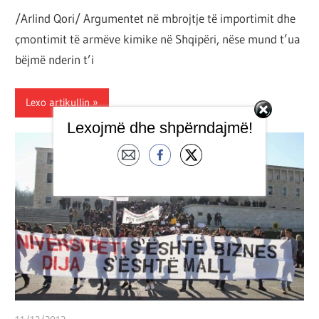
/Arlind Qori/ Argumentet në mbrojtje të importimit dhe
çmontimit të armëve kimike në Shqipëri, nëse mund t’ua
bëjmë nderin t’i
Lexo artikullin
Lexojmë dhe shpërndajmë!