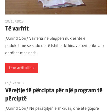
10/16/2013
T 11
Të varfrit
/Arlind Qori/ Varfëria në Shqipëri nuk është e
padukshme se sado që të fshihet kthinave periferike ajo
derdhet mes nesh.
Lexo artikullin
09/12/2013
T 11
Vërejtje të përcipta për një program të
përciptë
/Arlind Qori/ Në paraqitjen e shkruar, dhe atë gojore