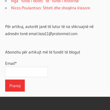
Nga “fundi i botës” te “fundi i historisë”
Nicos Poulantzas: Shteti dhe shoqëria klasore
Për artikuj, autorët janë të lutur të na shkruajnë në
adresën tonë
email.teza11@protonmail.com.
Abonohu për artikujt më të fundit të blogut
Email*