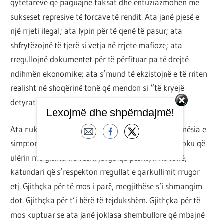
qytetarëve që paguajnë taksat dhe entuziazmohen me
sukseset represive të forcave të rendit. Ata janë pjesë e
një rrjeti ilegal; ata lypin për të qenë të pasur; ata
shfrytëzojnë të tjerë si vetja në rrjete mafioze; ata
rregullojnë dokumentet për të përfituar pa të drejtë
ndihmën ekonomike; ata s’mund të ekzistojnë e të rriten
realisht në shoqërinë tonë që mendon si “të kryejë
detyrat e shtëpisë dhe të kapë trenin e integrimit”.
Lexojmë dhe shpërndajmë!
Ata nuk janë thelbi i çrrënjosur shoqëror, por shumësia e
simptomave estetike të bezdisshme. Ata janë maloku që
ulërin me gishta në vesh, jevgu që pështyn në tokë,
katundari që s’respekton rregullat e qarkullimit rrugor
etj. Gjithçka për të mos i parë, megjithëse s’i shmangim
dot. Gjithçka për t’i bërë të tejdukshëm. Gjithçka për të
mos kuptuar se ata janë joklasa shembullore që mbajnë