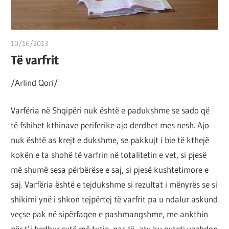
por
çështja
është
10/16/2013
T 11
që
Të varfrit
ta
shndërrosh
/Arlind Qori/
atë.
Varfëria në Shqipëri nuk është e padukshme se sado që
të fshihet kthinave periferike ajo derdhet mes nesh. Ajo
nuk është as krejt e dukshme, se pakkujt i bie të kthejë
kokën e ta shohë të varfrin në totalitetin e vet, si pjesë
më shumë sesa përbërëse e saj, si pjesë kushtetimore e
saj. Varfëria është e tejdukshme si rezultat i mënyrës se si
shikimi ynë i shkon tejpërtej të varfrit pa u ndalur askund
veçse pak në sipërfaqen e pashmangshme, me ankthin
për t’i hedhur sytë më tutje, pas tij, aty ku qyteti vazhdon