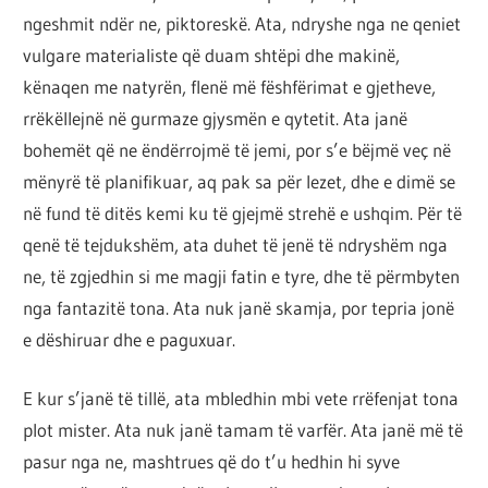
ngeshmit ndër ne, piktoreskë. Ata, ndryshe nga ne qeniet
vulgare materialiste që duam shtëpi dhe makinë,
kënaqen me natyrën, flenë më fëshfërimat e gjetheve,
rrëkëllejnë në gurmaze gjysmën e qytetit. Ata janë
bohemët që ne ëndërrojmë të jemi, por s’e bëjmë veç në
mënyrë të planifikuar, aq pak sa për lezet, dhe e dimë se
në fund të ditës kemi ku të gjejmë strehë e ushqim. Për të
qenë të tejdukshëm, ata duhet të jenë të ndryshëm nga
ne, të zgjedhin si me magji fatin e tyre, dhe të përmbyten
nga fantazitë tona. Ata nuk janë skamja, por tepria jonë
e dëshiruar dhe e paguxuar.
E kur s’janë të tillë, ata mbledhin mbi vete rrëfenjat tona
plot mister. Ata nuk janë tamam të varfër. Ata janë më të
pasur nga ne, mashtrues që do t’u hedhin hi syve