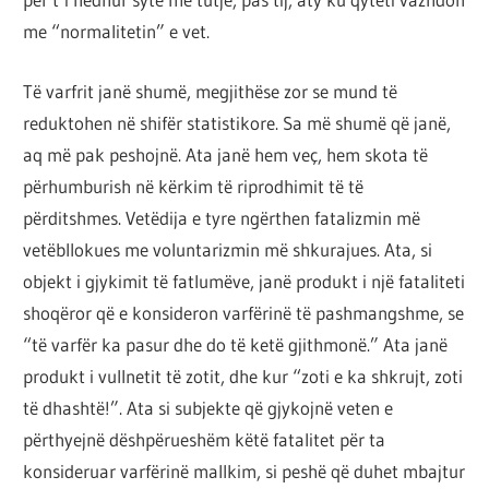
me “normalitetin” e vet.
Të varfrit janë shumë, megjithëse zor se mund të
reduktohen në shifër statistikore. Sa më shumë që janë,
aq më pak peshojnë. Ata janë hem veç, hem skota të
përhumburish në kërkim të riprodhimit të të
përditshmes. Vetëdija e tyre ngërthen fatalizmin më
vetëbllokues me voluntarizmin më shkurajues. Ata, si
objekt i gjykimit të fatlumëve, janë produkt i një fataliteti
shoqëror që e konsideron varfërinë të pashmangshme, se
“të varfër ka pasur dhe do të ketë gjithmonë.” Ata janë
produkt i vullnetit të zotit, dhe kur “zoti e ka shkrujt, zoti
të dhashtë!”. Ata si subjekte që gjykojnë veten e
përthyejnë dëshpërueshëm këtë fatalitet për ta
konsideruar varfërinë mallkim, si peshë që duhet mbajtur