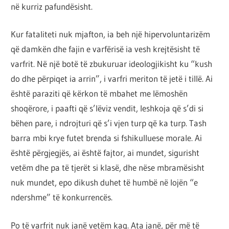
në kurriz pafundësisht.
Kur fataliteti nuk mjafton, ia beh një hipervoluntarizëm
që damkën dhe fajin e varfërisë ia vesh krejtësisht të
varfrit. Në një botë të zbukuruar ideologjikisht ku “kush
do dhe përpiqet ia arrin”, i varfri meriton të jetë i tillë. Ai
është paraziti që kërkon të mbahet me lëmoshën
shoqërore, i paafti që s’lëviz vendit, leshkoja që s’di si
bëhen pare, i ndrojturi që s’i vjen turp që ka turp. Tash
barra mbi krye futet brenda si fshikulluese morale. Ai
është përgjegjës, ai është fajtor, ai mundet, sigurisht
vetëm dhe pa të tjerët si klasë, dhe nëse mbramësisht
nuk mundet, epo dikush duhet të humbë në lojën “e
ndershme” të konkurrencës.
Po të varfrit nuk janë vetëm kaq. Ata janë, për më të