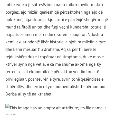
mbi krye krejt shtresëzimin nano-mikro-medio-makro-
borgjez, ajo mizëri qeniesh që përcaktohen nga ajo që
nuk kanë, nga skamja, kjo larmi e parrënjë shoqërore që
mund të fitojë unitet dhe fuqi veç si kundërshti totale, si
papajtueshmëri me rendin e sotëm shoqëror. Ndoshta
kemi lexuar ndonjë libër historie, e njohim mllefin e tyre
dhe kemi mësuar t’u druhemi. Aq sa për t’i bërë të
tejdukshëm duke i copëtuar në simptoma, duke mos e
kthyer syrin nga vetja, e ca më shumë akoma nga ky
terren social-ekonomik që përcakton vendin tonë të
privilegjuar, poshtëurën e tyre, syrin tonë qesëndisës e
shpërfillës, dhe syrin e tyre momentalisht të përhumbur.
Derisa ai sy të na kthehet!