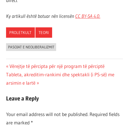
Ky artikull është botuar nën licensën
CC BY-SA 4.
0.
PROLETKULT
TEORI
PASOJAT E NEOLIBERALIZMIT
Post
Previous
Vërejtje të përcipta për një program të përciptë
Next
Post:
Tableta, akreditim-rankimi dhe spektakli (i PS-së) me
navigation
Post:
arsimin e lartë
Leave a Reply
Your email address will not be published.
Required fields
are marked
*