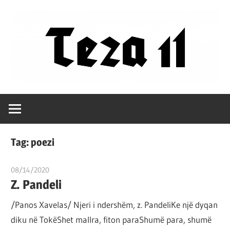
Skip
to
content
Filozofët
Teza
vetëm
e
11
kanë
Tag:
poezi
shpjeguar
në
08/14/2020
T11 2
mënyra
Z. Pandeli
të
/Panos Xavelas/ Njeri i ndershëm, z. PandeliKe një dyqan
ndryshme
diku në TokëShet mallra, fiton paraShumë para, shumë
botën,