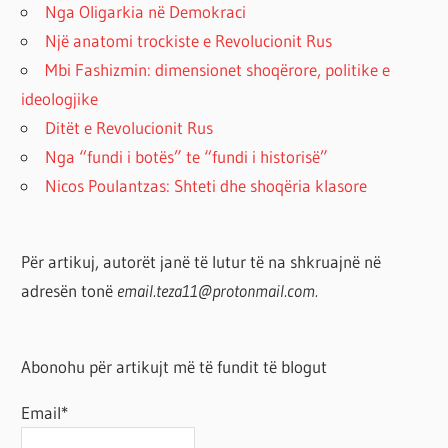
Nga Oligarkia në Demokraci
Një anatomi trockiste e Revolucionit Rus
Mbi Fashizmin: dimensionet shoqërore, politike e
ideologjike
Ditët e Revolucionit Rus
Nga “fundi i botës” te “fundi i historisë”
Nicos Poulantzas: Shteti dhe shoqëria klasore
Për artikuj, autorët janë të lutur të na shkruajnë në
adresën tonë
email.teza11@protonmail.com.
Abonohu për artikujt më të fundit të blogut
Email*