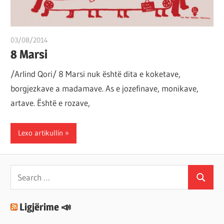
03/08/2014
T11 3
8 Marsi
/Arlind Qori/ 8 Marsi nuk është dita e koketave,
borgjezkave a madamave. As e jozefinave, monikave,
artave. Është e rozave,
Lexo artikullin
Search
Search
for:
Ligjërime 📣