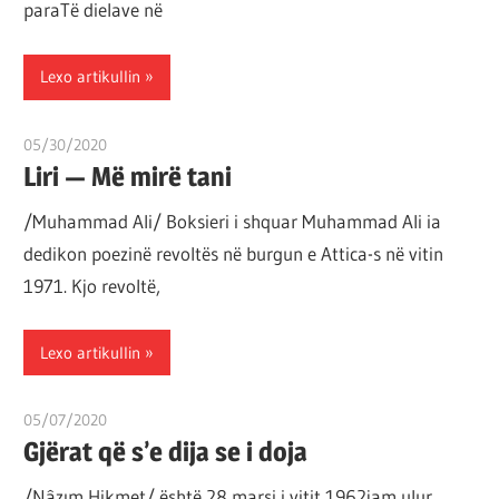
paraTë dielave në
por
çështja
Lexo artikullin
është
që
ta
05/30/2020
T 11
Liri — Më mirë tani
shndërrosh
atë.
/Muhammad Ali/ Boksieri i shquar Muhammad Ali ia
dedikon poezinë revoltës në burgun e Attica-s në vitin
1971. Kjo revoltë,
Lexo artikullin
05/07/2020
T11 2
Gjërat që s’e dija se i doja
/Nâzım Hikmet/ është 28 marsi i vitit 1962jam ulur