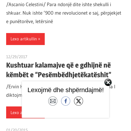
/Ascanio Celestini/ Para ndonjë dite ishte shekulli i
shkuar. Nuk ishte ‘900 me revolucionet e saj, përpjekjet
e punëtorëve, letërsinë
Lexo artikullin
12/29/2017
T 11
Kushtuar kalamajve që e gdhijnë në
këmbët e “Pesëmbëdhjetëkatëshit”
/Ervin Hatibi/ Natës Vezullojnë si peshq jetët tona I
Lexojmë dhe shpërndajmë!
diktojmë me avullin tek hov Nga goja Tek brof si
Lexo artikullin
01/20/2015
T11 3