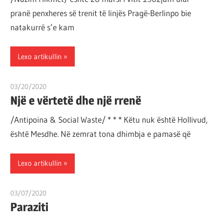
pranë penxheres së trenit të linjës Pragë-Berlinpo bie
natakurrë s’e kam
Lexo artikullin
03/20/2020
T11 2
Një e vërtetë dhe një rrenë
/Antipoina & Social Waste/ * * * Këtu nuk është Hollivud,
është Mesdhe. Në zemrat tona dhimbja e pamasë që
Lexo artikullin
03/07/2020
T11 2
Paraziti