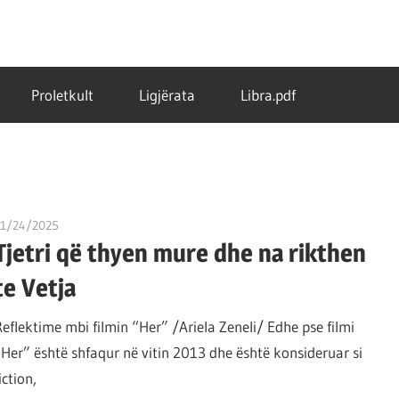
Proletkult
Ligjërata
Libra.pdf
11/24/2025
T11 2
Tjetri që thyen mure dhe na rikthen
te Vetja
Reflektime mbi filmin “Her” /Ariela Zeneli/ Edhe pse filmi
“Her” është shfaqur në vitin 2013 dhe është konsideruar si
iction,