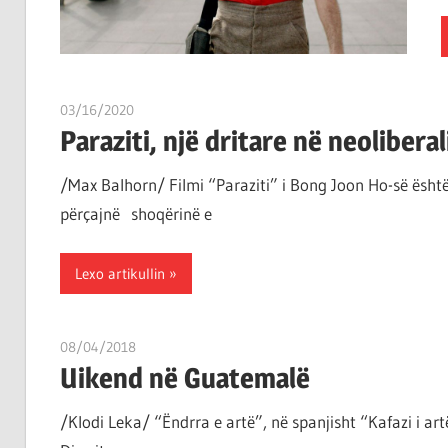
ta
shndërrosh
atë.
03/16/2020
T11 2
Paraziti, një dritare në neolibera
/Max Balhorn/ Filmi “Paraziti” i Bong Joon Ho-së është
përçajnë shoqërinë e
Lexo artikullin
08/04/2018
T 11
Uikend në Guatemalë
/Klodi Leka/ “Ëndrra e artë”, në spanjisht “Kafazi i a