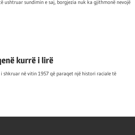
ë ushtruar sundimin e saj, borgjezia nuk ka gjithmonë nevojë
enë kurrë i lirë
 shkruar në vitin 1957 që paraqet një histori raciale të