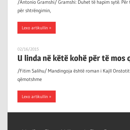
/Antonio Gramshi/ Gramshi: Duhet të hapim sytë. Për t
për shtrëngimin,
Lexo artikullin
02/16/2015
T11 3
U linda në këtë kohë për të mos q
/Fitim Salihu/ Mandingoja është roman i Kajll Onstotit i
qëmotshme
Lexo artikullin