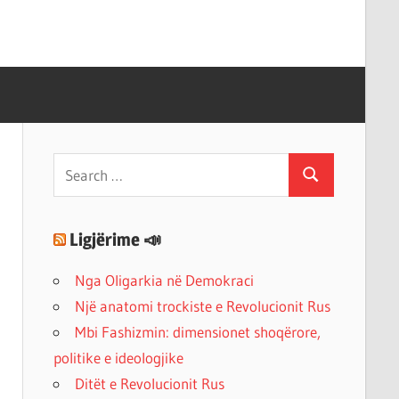
Search
Search
for:
Ligjërime 📣
Nga Oligarkia në Demokraci
Një anatomi trockiste e Revolucionit Rus
Mbi Fashizmin: dimensionet shoqërore,
politike e ideologjike
Ditët e Revolucionit Rus