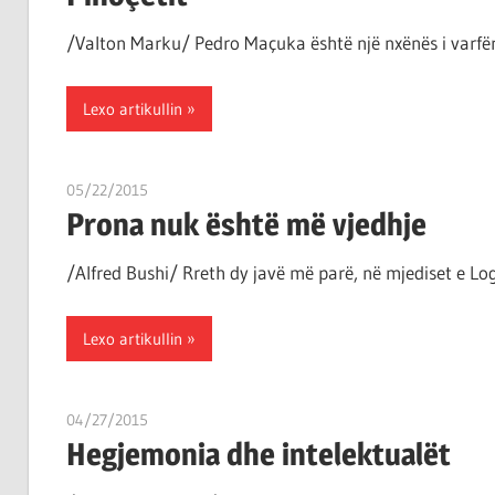
/Valton Marku/ Pedro Maçuka është një nxënës i varfër i
Lexo artikullin
05/22/2015
T11 3
Prona nuk është më vjedhje
/Alfred Bushi/ Rreth dy javë më parë, në mjediset e Log
Lexo artikullin
04/27/2015
T11 3
Hegjemonia dhe intelektualët