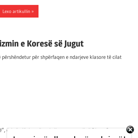
Lexo artikullin
lizmin e Koresë së Jugut
 përshëndetur për shpërfaqen e ndarjeve klasore të cilat
rtë”, është një dramë meksikane me regji të Diego Quemata