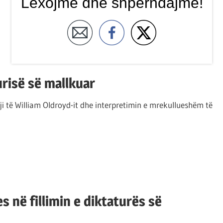
Lexojmë dhe shpërndajmë!
risë së mallkuar
ji të William Oldroyd-it dhe interpretimin e mrekullueshëm të
s në fillimin e diktaturës së