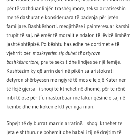
për të vazhduar linjën trashëgimore, teksa arratiseshin
me të dashurat e konsideruara të padenja për jetën
familjare. Bashkëshorti, megjithëse i painteresuar karshi
trupit të saj, në emër të moralit e ndalon të lëvizë lirshëm
jashtë shtëpisë. Po kështu has edhe në qortimet e të
vjehrrit për
moskryerjen siç duhet të detyrave
bashkëshortore
, pra të seksit dhe lindjes së një fëmije.
Kushtëzim ky që arrin deri në pikën sa aristokrati
detyron shërbyesen me ngjyrë të mos e lejojë Katerinen
të flejë gjersa i shoqi të kthehet në dhomë, për të rënë
mbi të ose për t’u masturbuar me lakuriqësinë e saj në
këmbë dhe me kokën e kthyer nga muri.
Shpejt të dy burrat marrin arratinë. I shoqi kthehet te
jeta e shthurur e bohemit dhe babai i tij në drejtim të