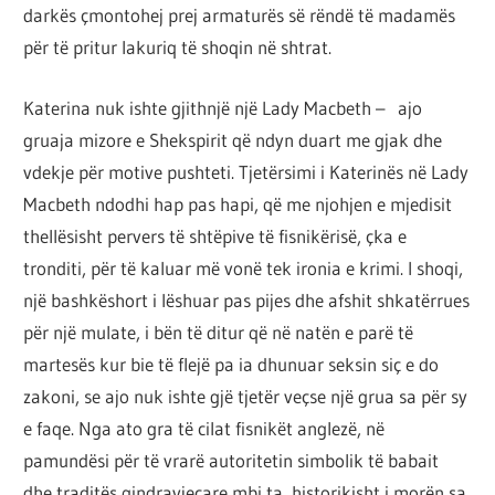
darkës çmontohej prej armaturës së rëndë të madamës
për të pritur lakuriq të shoqin në shtrat.
Katerina nuk ishte gjithnjë një Lady Macbeth – ajo
gruaja mizore e Shekspirit që ndyn duart me gjak dhe
vdekje për motive pushteti. Tjetërsimi i Katerinës në Lady
Macbeth ndodhi hap pas hapi, që me njohjen e mjedisit
thellësisht pervers të shtëpive të fisnikërisë, çka e
tronditi, për të kaluar më vonë tek ironia e krimi. I shoqi,
një bashkëshort i lëshuar pas pijes dhe afshit shkatërrues
për një mulate, i bën të ditur që në natën e parë të
martesës kur bie të flejë pa ia dhunuar seksin siç e do
zakoni, se ajo nuk ishte gjë tjetër veçse një grua sa për sy
e faqe. Nga ato gra të cilat fisnikët anglezë, në
pamundësi për të vrarë autoritetin simbolik të babait
dhe traditës qindravjeçare mbi ta, historikisht i morën sa