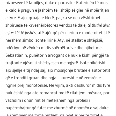
bizneseve të familjes, duke e porositur Katerinën të mos
e kalojë pragun e jashtëm të shtëpisë gjer në mbërritjen
e tyre. E ajo, gruaja e blerë, paçka se nën vështrimet
zhbiruese të kryeshërbëtores vendos të dalë
, të thithë ajrin
e freskët të fushës
, atë ajër që për njeriun e modernitetit të
hershëm simbolizonte lirinë. Aty, në stallat e shtëpisë,
ndërhyn në zënkën midis shërbëtorëve dhe njihet me
Sebastianin, punëtorin arrogant që nuk e kish’ për gjë ta
trajtonte njësoj si shërbyesen me ngjyrë. Ishte pikërisht
ajo sjellje e tij ndaj saj, ajo mosnjohje brutale e autoritetit
që e tronditi gruan dhe ngjalli kureshtje në zemrën e
ngrirë prej monotonisë. Në vijim, akti dashuror midis tyre
nuk është nga ato romancat me të cilat jemi mësuar, por
vazhdim i dhunimit të mëtejshëm nga prolesi i
papërmbajtur që futet me zhurmë në dhomën e saj duke
ia rrëmbyer me forcë puthjet, pa pyetur për të zotët e