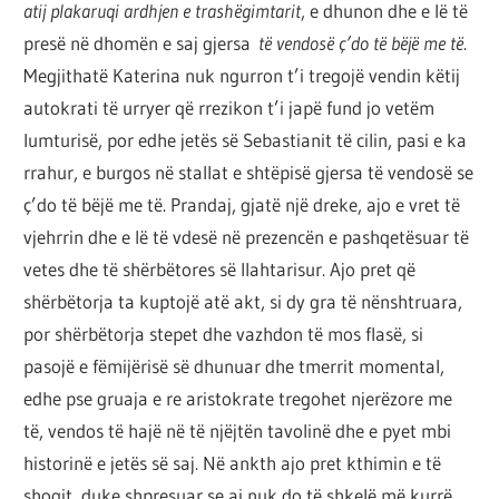
atij plakaruqi ardhjen e trashëgimtarit
, e dhunon dhe e lë të
presë në dhomën e saj gjersa
të vendosë ç’do të bëjë me të
.
Megjithatë Katerina nuk ngurron t’i tregojë vendin këtij
autokrati të urryer që rrezikon t’i japë fund jo vetëm
lumturisë, por edhe jetës së Sebastianit të cilin, pasi e ka
rrahur, e burgos në stallat e shtëpisë gjersa të vendosë se
ç’do të bëjë me të. Prandaj, gjatë një dreke, ajo e vret të
vjehrrin dhe e lë të vdesë në prezencën e pashqetësuar të
vetes dhe të shërbëtores së llahtarisur. Ajo pret që
shërbëtorja ta kuptojë atë akt, si dy gra të nënshtruara,
por shërbëtorja stepet dhe vazhdon të mos flasë, si
pasojë e fëmijërisë së dhunuar dhe tmerrit momental,
edhe pse gruaja e re aristokrate tregohet njerëzore me
të, vendos të hajë në të njëjtën tavolinë dhe e pyet mbi
historinë e jetës së saj. Në ankth ajo pret kthimin e të
shoqit, duke shpresuar se ai nuk do të shkelë më kurrë