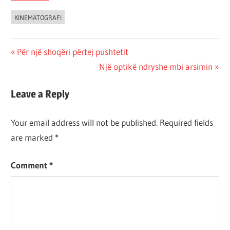
KINEMATOGRAFI
Post
Previous
Për një shoqëri përtej pushtetit
Post:
Next
Një optikë ndryshe mbi arsimin
navigation
Post:
Leave a Reply
Your email address will not be published.
Required fields
are marked
*
Comment
*