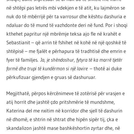
në shtëpi pas letrës mbi vdekjen e të atit, ku lajmëron se
nuk do të mbërrijë për ta varrosur dhe kështu dashuria e
ndaluar do të mund të vazhdonte deri në fund. Por i shoqi
kthehet papritur një mbrëmje teksa ajo fle në krahët e
Sebastianit – që arrin të fshihet në kohë në një qoshkë të
shtëpisë – me fjalët e përhapura të tradhtisë dhe emrin e
fyer të familjes.
Ja, je shëndoshur, fytyra të ka marrë tjetër
formë dhe trupi të kundërmon si një lavire
– thotë ai duke
përkufizuar gjendjen e gruas së dashuruar.
Megjithatë, përpos kërcënimeve të zotërisë për vrasjen e
atij horrit dhe jashtë çdo pritshmërie të mundshme,
Katerina del me nxitim në korridor dhe sjell të dashurin
në dhomë, e shtrin në shtrat dhe hipën sipër tij, çka e
skandalizon jashtë mase bashkëshortin zyrtar dhe, në