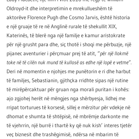
por
Oldroyd-it dhe interpretimin e mrekullueshëm të
çështja
aktorëve Florence Pugh dhe Cosmo Jarvis, është historia
është
e një gruaje të re në Anglinë rurale të shekullit XIX,
që
Katerinës, të blerë nga një familje e kamur aristokrate
ta
për një grusht para dhe, siç thotë i shoqi me përbuzje, një
shndërrosh
pijanec aventurier i përçmuar prej të atit, “
për një llokmë
atë.
toke në të cilën nuk mund të kullosë as edhe një lopë e vetme”
.
Deri në momentin e njohjes me punëtorin e ri dhe harbut
të familjes, Sebastianin, gjithçka rridhte sipas një rutine
të mirëpërcaktuar për gruan nga morali puritan i kohës:
ajo zgjohej herët në mëngjes nga shërbyesja, lidhej me
rripat torturues të korsesë, sillej e mërzitur për vdekje në
dhomat e shumta të shtëpisë, në mbrëmje darkonte me
të vjehrrin, një burrë i thartë ky që nuk kish’ interes tjetër
veç biznesit dhe trashëgimisë, ndërsa në mbarim të