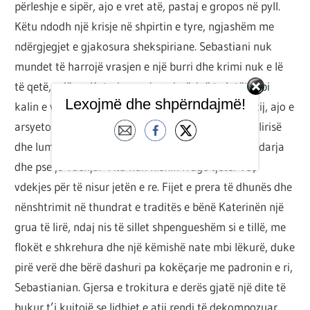
përleshje e sipër, ajo e vret atë, pastaj e gropos në pyll.
Këtu ndodh një krisje në shpirtin e tyre, ngjashëm me
ndërgjegjet e gjakosura shekspiriane. Sebastiani nuk
mundet të harrojë vrasjen e një burri dhe krimi nuk e lë
të qetë, ndërsa Katerina e gjen njerëzinë te lotët mbi
Lexojmë dhe shpërndajmë!
kalin e vrarë të bashkëshortit, por, në dallim prej tij, ajo e
arsyeton krimin si një domosdoshmëri në emër të lirisë
dhe lumturisë. Në të kundërt, ata i priste linçimi, ndarja
dhe pse jo vdekja. Ata nuk kishin rrugë tjetër veç
vdekjes për të nisur jetën e re. Fijet e prera të dhunës dhe
nënshtrimit në thundrat e traditës e bënë Katerinën një
grua të lirë, ndaj nis të sillet shpengueshëm si e tillë, me
flokët e shkrehura dhe një këmishë nate mbi lëkurë, duke
pirë verë dhe bërë dashuri pa kokëçarje me padronin e ri,
Sebastianian. Gjersa e trokitura e derës gjatë një dite të
bukur t’i kujtojë se lidhjet e atij rendi të dekompozuar