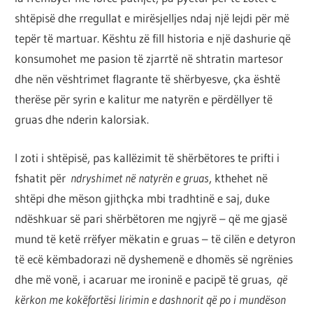
shtëpisë dhe rregullat e mirësjelljes ndaj një lejdi për më
tepër të martuar. Kështu zë fill historia e një dashurie që
konsumohet me pasion të zjarrtë në shtratin martesor
dhe nën vështrimet flagrante të shërbyesve, çka është
therëse për syrin e kalitur me natyrën e përdëllyer të
gruas dhe nderin kalorsiak.
I zoti i shtëpisë, pas kallëzimit të shërbëtores te prifti i
fshatit për
ndryshimet në natyrën e gruas
, kthehet në
shtëpi dhe mëson gjithçka mbi tradhtinë e saj, duke
ndëshkuar së pari shërbëtoren me ngjyrë – që me gjasë
mund të ketë rrëfyer mëkatin e gruas – të cilën e detyron
të ecë këmbadorazi në dyshemenë e dhomës së ngrënies
dhe më vonë, i acaruar me ironinë e pacipë të gruas,
që
kërkon me kokëfortësi lirimin e dashnorit që po i mundëson