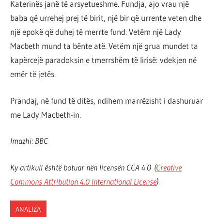
Katerinës janë të arsyetueshme. Fundja, ajo vrau një
baba që urrehej prej të birit, një bir që urrente veten dhe
një epokë që duhej të merrte fund. Vetëm një Lady
Macbeth mund ta bënte atë. Vetëm një grua mundet ta
kapërcejë paradoksin e tmerrshëm të lirisë: vdekjen në
emër të jetës.
Prandaj, në fund të ditës, ndihem marrëzisht i dashuruar
me Lady Macbeth-in.
Imazhi: BBC
Ky artikull është botuar nën licensën CCA 4.0 (
Creative
Commons Attribution 4.0 International License
).
ANALIZA