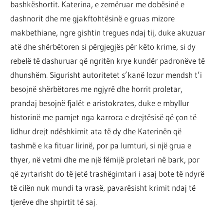
bashkëshortit. Katerina, e zemëruar me dobësinë e
dashnorit dhe me gjakftohtësinë e gruas mizore
makbethiane, ngre gishtin tregues ndaj tij, duke akuzuar
atë dhe shërbëtoren si përgjegjës për këto krime, si dy
rebelë të dashuruar që ngritën krye kundër padronëve të
dhunshëm. Sigurisht autoritetet s’kanë lozur mendsh t’i
besojnë shërbëtores me ngjyrë dhe horrit proletar,
prandaj besojnë fjalët e aristokrates, duke e mbyllur
historinë me pamjet nga karroca e drejtësisë që çon të
lidhur drejt ndëshkimit ata të dy dhe Katerinën që
tashmë e ka fituar lirinë, por pa lumturi, si një grua e
thyer, në vetmi dhe me një fëmijë proletari në bark, por
që zyrtarisht do të jetë trashëgimtari i asaj bote të ndyrë
të cilën nuk mundi ta vrasë, pavarësisht krimit ndaj të
tjerëve dhe shpirtit të saj.