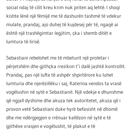
social ndaj të cilit kreu krim nuk priten aq lehtë. I shoqi
kishte lënë një fëmijë me të dashurën tashmë të vdekur
mulate, prandaj, ajo duhej të kujdesej për të, ngaqë ai
është një trashëgimtar legjitim, çka i shemb ditët e
lumtura të lirisë.
Sebastiani rebelohet me të mbeturit një proletar i
përjetshëm dhe gjithçka rrezikon t’i dalë jashtë kontrollit.
Prandaj, pas një lufte të ashpër shpirtërore ku luhet
lumturia dhe njerëzillëku i saj, Katerina vendos ta vrasë
vogëlushin në sytë e Sebastianit. Një vdekje e dhunshme
që ngjall dyshime dhe akuza tek autoritetet, akuza që i
provon vetë Sebastiani duke hyrë befasisht në dhomë
dhe me ndërgjegjen e rrënuar kallëzon në sytë e të
gjithëve vrasjen e vogëlushit, të plakut e të