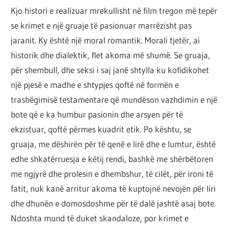
Kjo histori e realizuar mrekullisht në film tregon më tepër
se krimet e një gruaje të pasionuar marrëzisht pas
jaranit. Ky është një moral romantik. Morali tjetër, ai
historik dhe dialektik, flet akoma më shumë. Se gruaja,
për shembull, dhe seksi i saj janë shtylla ku kofidikohet
një pjesë e madhe e shtypjes qoftë në formën e
trashëgimisë testamentare që mundëson vazhdimin e një
bote që e ka humbur pasionin dhe arsyen për të
ekzistuar, qoftë përmes kuadrit etik. Po kështu, se
gruaja, me dëshirën për të qenë e lirë dhe e lumtur, është
edhe shkatërruesja e këtij rendi, bashkë me shërbëtoren
me ngjyrë dhe prolesin e dhembshur, të cilët, për ironi të
fatit, nuk kanë arritur akoma të kuptojnë nevojën për liri
dhe dhunën e domosdoshme për të dalë jashtë asaj bote.
Ndoshta mund të duket skandaloze, por krimet e