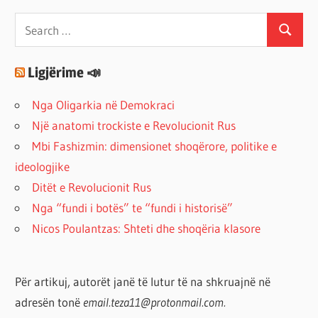
Search
Search
for:
Ligjërime 📣
Nga Oligarkia në Demokraci
Një anatomi trockiste e Revolucionit Rus
Mbi Fashizmin: dimensionet shoqërore, politike e
ideologjike
Ditët e Revolucionit Rus
Nga “fundi i botës” te “fundi i historisë”
Nicos Poulantzas: Shteti dhe shoqëria klasore
Për artikuj, autorët janë të lutur të na shkruajnë në
adresën tonë
email.teza11@protonmail.com.