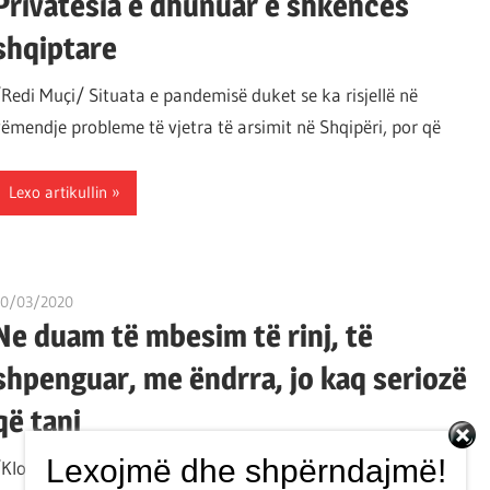
Privatësia e dhunuar e shkencës
shqiptare
/Redi Muçi/ Situata e pandemisë duket se ka risjellë në
vëmendje probleme të vjetra të arsimit në Shqipëri, por që
Lexo artikullin
10/03/2020
T 11
Ne duam të mbesim të rinj, të
shpenguar, me ëndrra, jo kaq seriozë
që tani
Lexojmë dhe shpërndajmë!
/Klodi Leka/ Klodi Leka është aktivist i majtë në Tiranë,