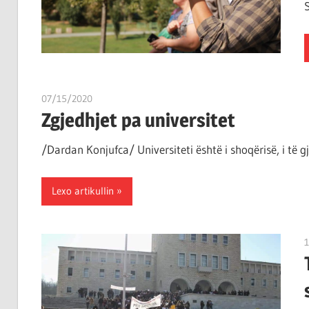
07/15/2020
T 11
Zgjedhjet pa universitet
/Dardan Konjufca/ Universiteti është i shoqërisë, i të g
Lexo artikullin