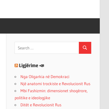
Search
Search
for:
Ligjërime 📣
Nga Oligarkia në Demokraci
Një anatomi trockiste e Revolucionit Rus
Mbi Fashizmin: dimensionet shoqërore,
politike e ideologjike
Ditët e Revolucionit Rus