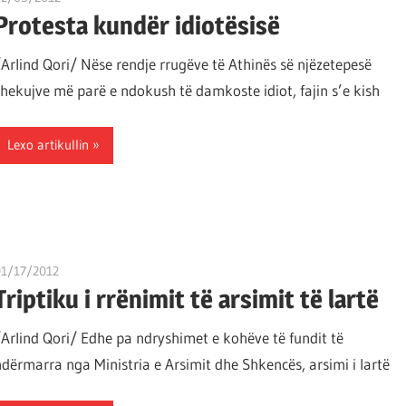
Protesta kundër idiotësisë
/Arlind Qori/ Nëse rendje rrugëve të Athinës së njëzetepesë
shekujve më parë e ndokush të damkoste idiot, fajin s’e kish
Lexo artikullin
01/17/2012
T 11
Triptiku i rrënimit të arsimit të lartë
/Arlind Qori/ Edhe pa ndryshimet e kohëve të fundit të
ndërmarra nga Ministria e Arsimit dhe Shkencës, arsimi i lartë