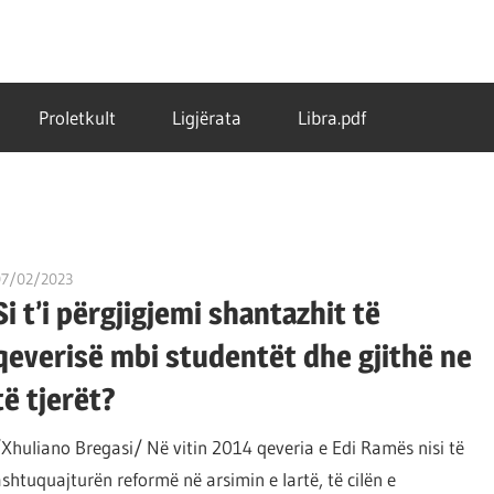
Proletkult
Ligjërata
Libra.pdf
07/02/2023
T 11
Si t’i përgjigjemi shantazhit të
qeverisë mbi studentët dhe gjithë ne
të tjerët?
/Xhuliano Bregasi/ Në vitin 2014 qeveria e Edi Ramës nisi të
ashtuquajturën reformë në arsimin e lartë, të cilën e