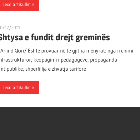
Lexo artikullin
10/17/2011
T 11
Shtysa e fundit drejt greminës
/Arlind Qori/ Është provuar në të gjitha mënyrat: nga rrënimi
infrastrukturor, keqpagimi i pedagogëve, propaganda
ntipublike, shpërfillja e zhvatja tarifore
Lexo artikullin