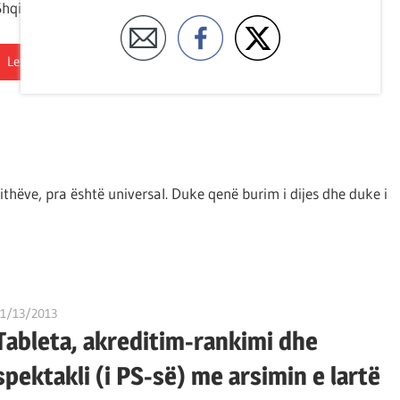
Shqipëri dhe ishte një nga aktivistët së bashku me student
Lexo artikullin
jithëve, pra është universal. Duke qenë burim i dijes dhe duke i
11/13/2013
T 11
Tableta, akreditim-rankimi dhe
spektakli (i PS-së) me arsimin e lartë