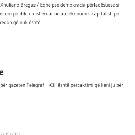
/Xhuliano Bregasi/ Edhe pse demokracia përfaqësuese si
sistem politik, i mishëruar në atë ekonomik kapitalist, po
tregon që nuk është
e
 për gazetën Telegraf -Cili është përcaktimi që keni ju për
02/05/2012
T 11