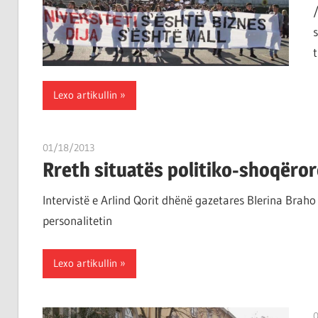
Lexo artikullin
01/18/2013
T 11
Rreth situatës politiko-shoqëror
Intervistë e Arlind Qorit dhënë gazetares Blerina Braho
personalitetin
Lexo artikullin