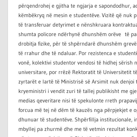
ta
përqendrohej e gjitha te ngjarja e sapondodhur, aq
shndërrosh
këmbëkryq në mesin e studentëve. Vizitë që nuk për
atë.
të transferuar detyrimet e nënshkruara kontraktual
shumta policore ndërhynë dhunshëm orëve të para 
drobitja fizike, për të shpërndarë dhunshëm grev
të rrahur dhe të ndaluar. Por rezistenca e studen
vonë, kolektivi studentor vendosi të hidhej sërish
universitare, por rrëzë Rektoratit të Universitetit 
zyrtarët e lartë të Ministrisë së Arsimit nuk denjoi 
kryeministri i vendit zuri të tallej publikisht me gj
medias qeveritare nisi të spekulonte rreth prapav
forcua më tej në dëm të kauzës nga përpjekjet e opo
dhunuar të studentëve. Shpërfillja institucionale,
mbyllej pa zhurmë dhe me të vetmin rezultat kon