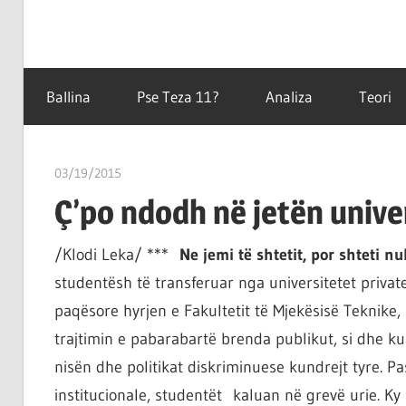
Filozofët
Teza
vetëm
Ballina
Pse Teza 11?
Analiza
Teori
e
kanë
11
shpjeguar
03/19/2015
T11 3
në
Ç’po ndodh në jetën unive
mënyra
të
/Klodi Leka/ ***
Ne jemi të shtetit, por shteti n
ndryshme
studentësh të transferuar nga universitetet privat
botën,
por
paqësore hyrjen e Fakultetit të Mjekësisë Teknike,
çështja
trajtimin e pabarabartë brenda publikut, si dhe ku
është
nisën dhe politikat diskriminuese kundrejt tyre. Pa
që
institucionale, studentët kaluan në grevë urie. Ky