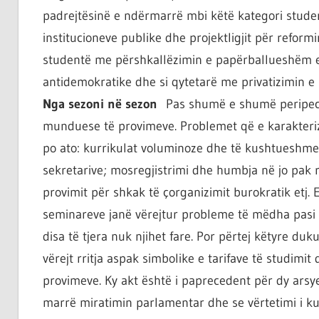
padrejtësinë e ndërmarrë mbi këtë kategori studen
institucioneve publike dhe projektligjit për reformim
studentë me përshkallëzimin e papërballueshëm ek
antidemokratike dhe si qytetarë me privatizimin e un
Nga sezoni në sezon
Pas shumë e shumë peripecis
munduese të provimeve. Problemet që e karakteri
po ato: kurrikulat voluminoze dhe të kushtueshme 
sekretarive; mosregjistrimi dhe humbja në jo pak r
provimit për shkak të çorganizimit burokratik etj. E
seminareve janë vërejtur probleme të mëdha pasi n
disa të tjera nuk njihet fare. Por përtej këtyre d
vërejt rritja aspak simbolike e tarifave të studimit
provimeve. Ky akt është i paprecedent për dy arsy
marrë miratimin parlamentar dhe se vërtetimi i ku