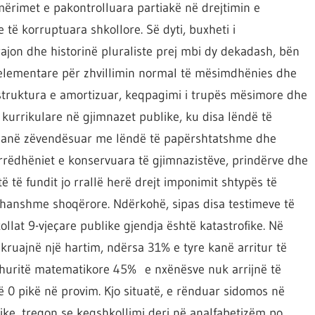
 emërimet e pakontrolluara partiakë në drejtimin e
të korruptuara shkollore. Së dyti, buxheti i
ajon dhe historinë pluraliste prej mbi dy dekadash, bën
elementare për zhvillimin normal të mësimdhënies dhe
astruktura e amortizuar, keqpagimi i trupës mësimore dhe
kurrikulare në gjimnazet publike, ku disa lëndë të
) janë zëvendësuar me lëndë të papërshtatshme dhe
marrëdhëniet e konservuara të gjimnazistëve, prindërve dhe
të fundit jo rrallë herë drejt imponimit shtypës të
thanshme shoqërore. Ndërkohë, sipas disa testimeve të
ollat 9-vjeçare publike gjendja është katastrofike. Në
kruajnë një hartim, ndërsa 31% e tyre kanë arritur të
ohuritë matematikore 45% e nxënësve nuk arrijnë të
ë 0 pikë në provim. Kjo situatë, e rënduar sidomos në
ike, tregon se keqshkollimi deri në analfabetizëm po