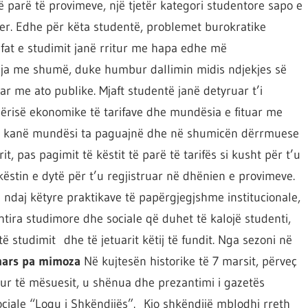
 së parë të provimeve, një tjetër kategori studentore sapo e
ter. Edhe për këta studentë, problemet burokratike
fat e studimit janë rritur me hapa edhe më
eja me shumë, duke humbur dallimin midis ndjekjes së
r me ato publike. Mjaft studentë janë detyruar t’i
risë ekonomike të tarifave dhe mundësia e fituar me
 që kanë mundësi ta paguajnë dhe në shumicën dërrmuese
t, pas pagimit të këstit të parë të tarifës si kusht për t’u
këstin e dytë për t’u regjistruar në dhënien e provimeve.
n ndaj këtyre praktikave të papërgjegjshme institucionale,
htira studimore dhe sociale që duhet të kalojë studenti,
studimit dhe të jetuarit këtij të fundit. Nga sezoni në
 mars pa mimoza
Në kujtesën historike të 7 marsit, përveç
kur të mësuesit, u shënua dhe prezantimi i gazetës
ociale “Logu i Shkëndijës”. Kjo shkëndijë mblodhi rreth