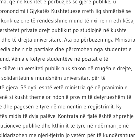
ma, që në kushtet e përbuzjes së gjerë publike, u
prononcimi i Gjykatës Kushtetuese rreth ligjshmërisë së
Dy konkluzione të rëndësishme mund të nxirren rreth kësaj
ersitetet private drejt publikut po studiojnë në kushte
 dhe të drejta universitare. Ata po përbuzen nga Ministria
 media dhe rinia partiake dhe përçmohen nga studentet e
fund. Vënia e këtyre studentëve në pozitat e të
 cilëve universiteti publik nuk shkon në rrugën e drejtë,
 solidaritetin e mundshëm universitar, për të
ë gjera. Së dyti, është vetë ministria që në pranimin e
vënë si kusht themelor ndonjë provim të detyrueshëm të
ve dhe pagesën e tyre në momentin e regjistrimit. Ky
s midis të dyja palëve. Kontrata në fjalë është shprehje
itucioneve publike dhe kthimit të tyre në ndërmarrje në
olidarizohen me njëri-tjetrin jo vetëm për të kundërshtuar