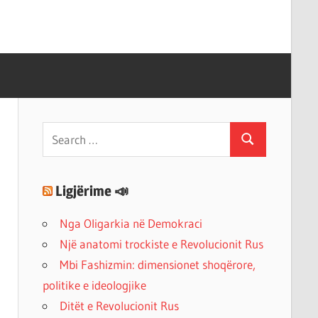
Search
Search
for:
Ligjërime 📣
Nga Oligarkia në Demokraci
Një anatomi trockiste e Revolucionit Rus
Mbi Fashizmin: dimensionet shoqërore,
politike e ideologjike
Ditët e Revolucionit Rus