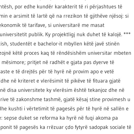
tësh, por edhe kundër karakterit të ri përjashtues të
in e arsimit të lartë që na rrezikon të gjithëve njësoj: si
onomik të tarifave, si universitarë me masat
iversitetit publik. Ky projektligj nuk duhet të kalojë. ***
h, studentët e bachelor-it mbyllen këtë javë stinën
zojnë këtë proces kaq të rëndësishëm universitar mbeten
mësimore; pritjet në radhët e gjata pas dyerve të
aste e të drejtës për të hyrë në provim apo e vetë
dhe në kriteret e vlerësimit të pikëve të fituara gjatë
ë disa universitete ky vlerësim është tekanjoz dhe në
ukurive të zakonshme tashmë, gjatë kësaj stine provimesh u
 dhe kushti i vërtetimit të pagesës për të hyrë në sallën e
e: sepse duket se reforma ka hyrë në fuqi akoma pa
ponit të pagesës ka rrëzuar çdo fytyrë sadopak sociale të