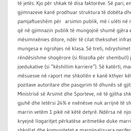
të jetës. Kjo për shkak të disa faktorëve. Së pari,
gjimnazeve kanë prodhuar struktura të dobëta dhe 
pamjaftueshëm për arsimin publik, më i ulëti në r
që në gjimnazin publik të mungojnë shumë gjëra 
mësimnxënies ditore, ndër të cilat theksohet infr
mungesa e ngrohjes në klasa. Së treti, ndryshimet 
rëndësishme shoqërore (si filozofia për shembull
joedukative (si “këshillim karriere”). Së katërti, 
mësuesve në raport me shkollën e kanë kthyer këtë 
pozitave autoritare dhe pasqyrim të dhunës së gji
Ministrisë së Arsimit dhe Sporteve, në të gjitha shk
gjuhë dhe letërsi 24% e nxënësve nuk arrijnë të sh
marrin vetëm 1 pikë në këtë detyrë. Ndërsa në nj
kryejnë llogaritjet përkatëse aritmetike duke marr
shkollat dhe komunitetet e margjinalizuara perifer