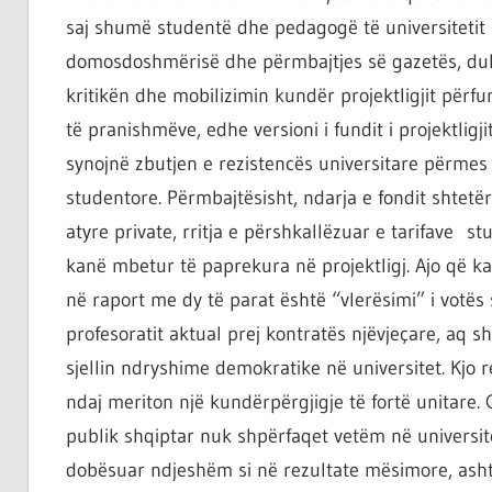
saj shumë studentë dhe pedagogë të universitetit p
domosdoshmërisë dhe përmbajtjes së gazetës, duk
kritikën dhe mobilizimin kundër projektligjit përfu
të pranishmëve, edhe versioni i fundit i projektlig
synojnë zbutjen e rezistencës universitare përmes
studentore. Përmbajtësisht, ndarja e fondit shtetër
atyre private, rritja e përshkallëzuar e tarifave
kanë mbetur të paprekura në projektligj. Ajo që k
në raport me dy të parat është “vlerësimi” i votë
profesoratit aktual prej kontratës njëvjeçare, aq 
sjellin ndryshime demokratike në universitet. Kjo 
ndaj meriton një kundërpërgjigje të fortë unitare. G
publik shqiptar nuk shpërfaqet vetëm në universit
dobësuar ndjeshëm si në rezultate mësimore, ashtu 