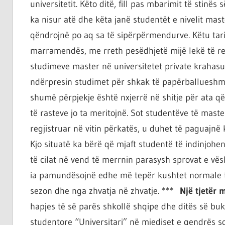
universitetit. Këto ditë, fill pas mbarimit të stinës
ka nisur atë dhe këta janë studentët e nivelit mas
qëndrojnë po aq sa të sipërpërmendurve. Këtu tari
marramendës, me rreth pesëdhjetë mijë lekë të r
studimeve master në universitetet private krahasua
ndërpresin studimet për shkak të papërballueshmë
shumë përpjekje është nxjerrë në shitje për ata
të rasteve jo ta meritojnë. Sot studentëve të masteri
regjistruar në vitin përkatës, u duhet të paguajnë 
Kjo situatë ka bërë që mjaft studentë të indinjohe
të cilat në vend të merrnin parasysh sprovat e vës
ia pamundësojnë edhe më tepër kushtet normale të 
sezon dhe nga zhvatja në zhvatje. ***
Një tjetër
hapjes të së parës shkollë shqipe dhe ditës së bu
studentore “Universitari” në mjediset e qendrës s