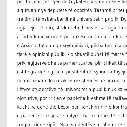
për ta çuar çështjen në Gjykatën Kushtetuese – fir
siguruan nga deputetë të opozitës. Tashmë pritet 
trajtimit të pabarabartë në universitetin publik. 
ngjarjeje: së pari, studentët e transferuar nga univ
aparteidi me veçimet përbuzëse në tarifa, auditorë
e Arsimit, tallen nga kryeministri, përbalten nga
tjerë e opinioni publik. Kjo situatë duhet të marrë 
privilegjuarve dhe të pamerituarve, për shkak të të
është grackë logjike e pushtetit që synon ta thyejë
neutralizuar çdo rrezik të rezistencës në përmasa t
këtyre studentëve në universitetin publik nuk ka 
njohurive, por rritjen e papërballueshme të tarifa
kusht ka qenë thelbësor për nënshkrimin e kontratë
e pastër e shkeljes së natyrës barazimtare të inst
tregtarizim e sipër. Ndaj studentëve u mbetet të s