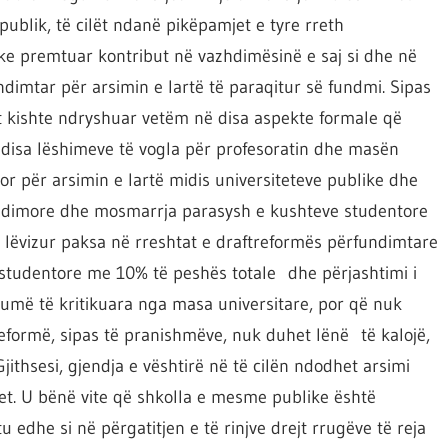
ublik, të cilët ndanë pikëpamjet e tyre rreth
e premtuar kontribut në vazhdimësinë e saj si dhe në
ndimtar për arsimin e lartë të paraqitur së fundmi. Sipas
jit kishte ndryshuar vetëm në disa aspekte formale që
 disa lëshimeve të vogla për profesoratin dhe masën
or për arsimin e lartë midis universiteteve publike dhe
 studimore dhe mosmarrja parasysh e kushteve studentore
a lëvizur paksa në rreshtat e draftreformës përfundimtare
s studentore me 10% të peshës totale dhe përjashtimi i
shumë të kritikuara nga masa universitare, por që nuk
reformë, sipas të pranishmëve, nuk duhet lënë të kalojë,
jithsesi, gjendja e vështirë në të cilën ndodhet arsimi
et. U bënë vite që shkolla e mesme publike është
edhe si në përgatitjen e të rinjve drejt rrugëve të reja