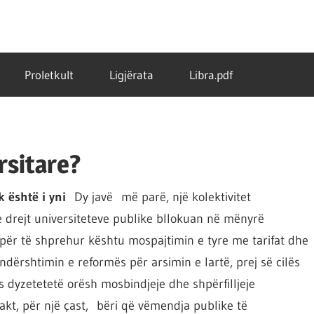
Proletkult
Ligjërata
Libra.pdf
rsitare?
uk është i yni
Dy javë më parë, një kolektivitet
e drejt universiteteve publike bllokuan në mënyrë
 për të shprehur kështu mospajtimin e tyre me tarifat dhe
ndërshtimin e reformës për arsimin e lartë, prej së cilës
s dyzetetetë orësh mosbindjeje dhe shpërfilljeje
 akt, për një çast, bëri që vëmendja publike të