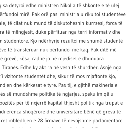
 sa detyroi edhe ministren Nikolla të shkonte e të ulej
fundoi mirë. Pak orë pasi ministrja u rikujtoi studentëve
e, të cilat nuk mund të diskutoheshin kurrsesi, forca të
të mëngjesit, duke përfituar nga terri informativ dhe
ën studentore. Kjo ndërhyrje rezultoi me shumë studentë
tëve të transferuar nuk përfundoi me kaq. Pak ditë më
 në grevë; kësaj radhe jo në mjediset e dhunuara
të Tiranës. Edhe ky akt ra në vesh të shurdhër. Asnjë nga
t’i vizitonte studentët dhe, sikur të mos mjaftonte kjo,
endjen dhe kërkesat e tyre. Pas tij, e gjithë makineria e
ijës së mundshme politike të ngjarjes, spekulim që u
zitës për të nxjerrë kapital thjesht politik nga trupat e
 indiferenca shoqërore dhe universitare bënë që greva të
kret mbledhjen e 28 firmave të nevojshme parlamentare