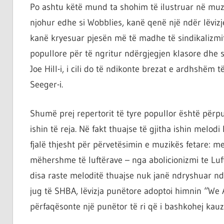
Po ashtu këtë mund ta shohim të ilustruar në muzik
njohur edhe si Wobblies, kanë qenë një ndër lëviz
kanë kryesuar pjesën më të madhe të sindikalizmit 
popullore për të ngritur ndërgjegjen klasore dhe s
Joe Hill-i, i cili do të ndikonte brezat e ardhshëm
Seeger-i.
Shumë prej repertorit të tyre popullor është përp
ishin të reja. Në fakt thuajse të gjitha ishin melo
fjalë thjesht për përvetësimin e muzikës fetare: m
mëhershme të luftërave – nga abolicionizmi te Luft
disa raste meloditë thuajse nuk janë ndryshuar nd
jug të SHBA, lëvizja punëtore adoptoi himnin “We
përfaqësonte një punëtor të ri që i bashkohej kauz