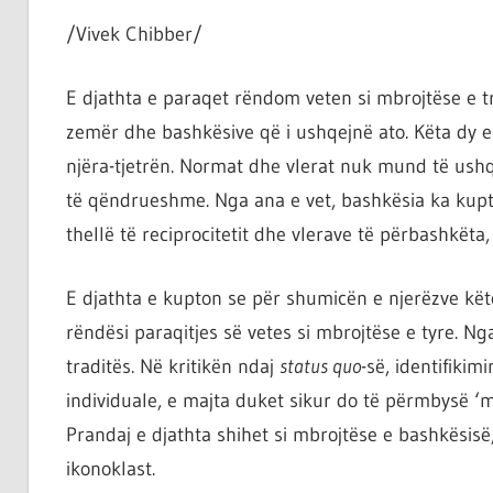
/Vivek Chibber/
E djathta e paraqet rëndom veten si mbrojtëse e t
zemër dhe bashkësive që i ushqejnë ato. Këta dy e
njëra-tjetrën. Normat dhe vlerat nuk mund të ush
të qëndrueshme. Nga ana e vet, bashkësia ka kupti
thellë të reciprocitetit dhe vlerave të përbashkëta,
E djathta e kupton se për shumicën e njerëzve kët
rëndësi paraqitjes së vetes si mbrojtëse e tyre. N
traditës. Në kritikën ndaj
status quo
-së, identifikim
individuale, e majta duket sikur do të përmbysë ‘më
Prandaj e djathta shihet si mbrojtëse e bashkësisë
ikonoklast.