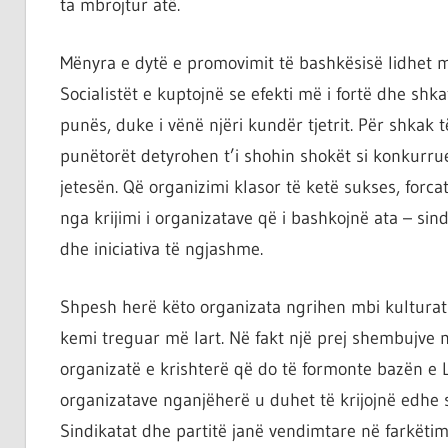
ta mbrojtur atë.
Mënyra e dytë e promovimit të bashkësisë lidhet m
Socialistët e kuptojnë se efekti më i fortë dhe shkat
punës, duke i vënë njëri kundër tjetrit. Për shkak
punëtorët detyrohen t’i shohin shokët si konkurrue
jetesën. Që organizimi klasor të ketë sukses, forcat
nga krijimi i organizatave që i bashkojnë ata – sind
dhe iniciativa të ngjashme.
Shpesh herë këto organizata ngrihen mbi kulturat e
kemi treguar më lart. Në fakt një prej shembujve m
organizatë e krishterë që do të formonte bazën e L
organizatave nganjëherë u duhet të krijojnë edhe s
Sindikatat dhe partitë janë vendimtare në farkëtimi