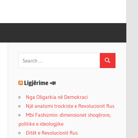
Search
Search
for:
Ligjërime 📣
Nga Oligarkia në Demokraci
Një anatomi trockiste e Revolucionit Rus
Mbi Fashizmin: dimensionet shoqërore,
politike e ideologjike
Ditët e Revolucionit Rus