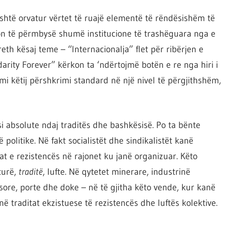
është orvatur vërtet të ruajë elementë të rëndësishëm të
rkon të përmbysë shumë institucione të trashëguara nga e
reth kësaj teme – “Internacionalja” flet për ribërjen e
darity Forever” kërkon ta ‘ndërtojmë botën e re nga hiri i
i këtij përshkrimi standard në një nivel të përgjithshëm,
si absolute ndaj traditës dhe bashkësisë. Po ta bënte
 politike. Në fakt socialistët dhe sindikalistët kanë
at e rezistencës në rajonet ku janë organizuar. Këto
turë,
traditë
, lufte. Në qytetet minerare, industrinë
rusore, porte dhe doke – në të gjitha këto vende, kur kanë
ë traditat ekzistuese të rezistencës dhe luftës kolektive.