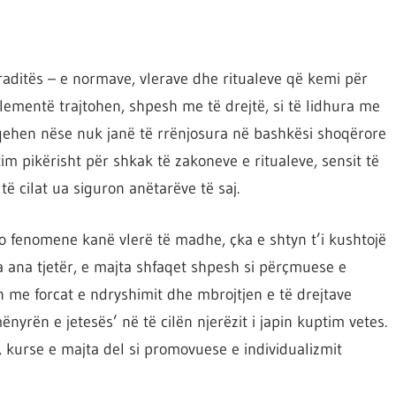
raditës – e normave, vlerave dhe ritualeve që kemi për
lementë trajtohen, shpesh me të drejtë, si të lidhura me
qehen nëse nuk janë të rrënjosura në bashkësi shoqërore
m pikërisht për shkak të zakoneve e ritualeve, sensit të
 të cilat ua siguron anëtarëve të saj.
o fenomene kanë vlerë të madhe, çka e shtyn t’i kushtojë
ga ana tjetër, e majta shfaqet shpesh si përçmuese e
in me forcat e ndryshimit dhe mbrojtjen e të drejtave
nyrën e jetesës’ në të cilën njerëzit i japin kuptim vetes.
, kurse e majta del si promovuese e individualizmit