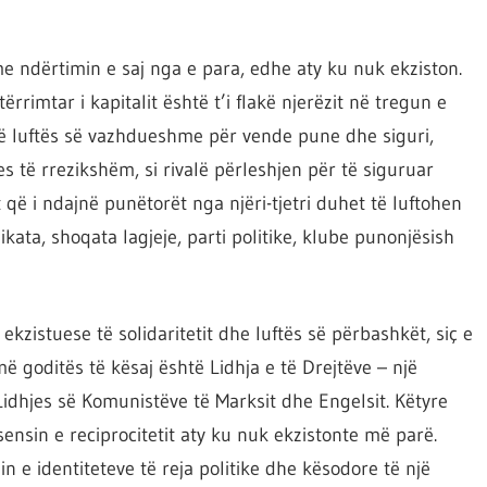
e ndërtimin e saj nga e para, edhe aty ku nuk ekziston.
ërrimtar i kapitalit është t’i flakë njerëzit në tregun e
 të luftës së vazhdueshme për vende pune dhe siguri,
s të rrezikshëm, si rivalë përleshjen për të siguruar
 që i ndajnë punëtorët nga njëri-tjetri duhet të luftohen
ikata, shoqata lagjeje, parti politike, klube punonjësish
kzistuese të solidaritetit dhe luftës së përbashkët, siç e
ë goditës të kësaj është Lidhja e të Drejtëve – një
idhjes së Komunistëve të Marksit dhe Engelsit. Këtyre
ensin e reciprocitetit aty ku nuk ekzistonte më parë.
n e identiteteve të reja politike dhe kësodore të një