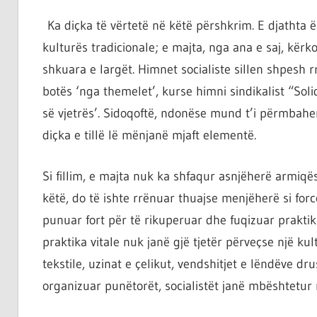
Ka diçka të vërtetë në këtë përshkrim. E djathta 
kulturës tradicionale; e majta, nga ana e saj, kë
shkuara e largët. Himnet socialiste sillen shpesh r
botës ‘nga themelet’, kurse himni sindikalist “Soli
së vjetrës’. Sidoqoftë, ndonëse mund t’i përmbahem
diçka e tillë lë mënjanë mjaft elementë.
Si fillim, e majta nuk ka shfaqur asnjëherë armiqë
këtë, do të ishte rrënuar thuajse menjëherë si forcë
punuar fort për të rikuperuar dhe fuqizuar praktik
praktika vitale nuk janë gjë tjetër përveçse një kul
tekstile, uzinat e çelikut, vendshitjet e lëndëve d
organizuar punëtorët, socialistët janë mbështetur n