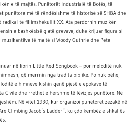
ën e të majtës. Punëtorët Industrialë të Botës, të
jet punëtore më të rëndësishme të historisë së SHBA dhe
radikal të fillimshekullit XX. Ata përdornin muzikën
ensin e bashkësisë gjatë grevave, duke krijuar figura si
 të muzikantëve të majtë si Woody Guthrie dhe Pete
unuar në librin Little Red Songbook – por meloditë nuk
di himnesh, që merrnin nga tradita biblike. Po nuk bëhej
eloditë e himneve kishin qenë pjesë e epokave të
a Civile dhe rrethet e hershme të lëvizjes punëtore. Në
jeshëm. Në vitet 1930, kur organizoi punëtorët zezakë në
 Are Climbing Jacob’s Ladder”, ku çdo këmbëz e shkallës
ës.