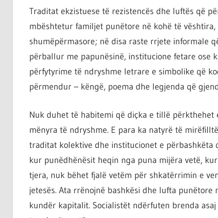
Traditat ekzistuese të rezistencës dhe luftës që p
mbështetur familjet punëtore në kohë të vështira,
shumëpërmasore; në disa raste rrjete informale që
përballur me papunësinë, institucione fetare ose 
përfytyrime të ndryshme letrare e simbolike që kodo
përmendur – këngë, poema dhe legjenda që gjende
Nuk duhet të habitemi që diçka e tillë përkthehet
mënyra të ndryshme. E para ka natyrë të mirëfilltë
traditat kolektive dhe institucionet e përbashkëta 
kur punëdhënësit heqin nga puna mijëra vetë, kur u
tjera, nuk bëhet fjalë vetëm për shkatërrimin e v
jetesës. Ata rrënojnë bashkësi dhe lufta punëtore 
kundër kapitalit. Socialistët ndërfuten brenda asa