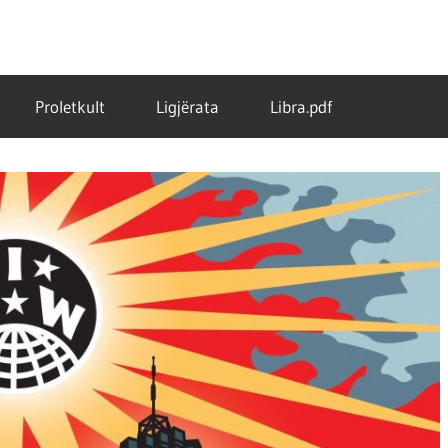
Proletkult
Ligjërata
Libra.pdf