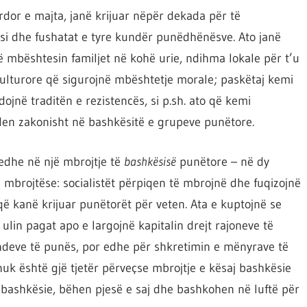
ërdor e majta, janë krijuar nëpër dekada për të
 si dhe fushatat e tyre kundër punëdhënësve. Ato janë
 mbështesin familjet në kohë urie, ndihma lokale për t’u
kulturore që sigurojnë mbështetje morale; paskëtaj kemi
jnë traditën e rezistencës, si p.sh. ato që kemi
n zakonisht në bashkësitë e grupeve punëtore.
 edhe në një mbrojtje të
bashkësisë
punëtore – në dy
 mbrojtëse: socialistët përpiqen të mbrojnë dhe fuqizojnë
që kanë krijuar punëtorët për veten. Ata e kuptojnë se
lin pagat apo e largojnë kapitalin drejt rajoneve të
endeve të punës, por edhe për shkretimin e mënyrave të
nuk është gjë tjetër përveçse mbrojtje e kësaj bashkësie
j bashkësie, bëhen pjesë e saj dhe bashkohen në luftë për