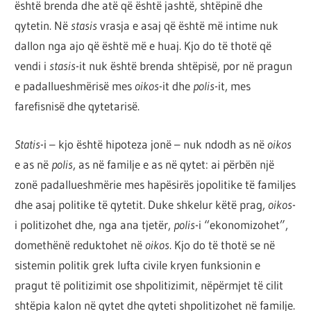
është brenda dhe atë që është jashtë, shtëpinë dhe
qytetin. Në
stasis
vrasja e asaj që është më intime nuk
dallon nga ajo që është më e huaj. Kjo do të thotë që
vendi i
stasis
-it nuk është brenda shtëpisë, por në pragun
e padallueshmërisë mes
oikos
-it dhe
polis
-it, mes
farefisnisë dhe qytetarisë.
Statis
-i – kjo është hipoteza jonë – nuk ndodh as në
oikos
e as në
polis
, as në familje e as në qytet: ai përbën një
zonë padallueshmërie mes hapësirës jopolitike të familjes
dhe asaj politike të qytetit. Duke shkelur këtë prag,
oikos
-
i politizohet dhe, nga ana tjetër,
polis
-i “ekonomizohet”,
domethënë reduktohet në
oikos
. Kjo do të thotë se në
sistemin politik grek lufta civile kryen funksionin e
pragut të politizimit ose shpolitizimit, nëpërmjet të cilit
shtëpia kalon në qytet dhe qyteti shpolitizohet në familje.