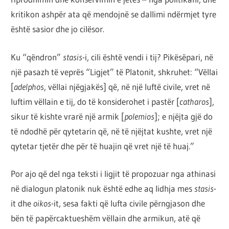
kritikon ashpër ata që mendojnë se dallimi ndërmjet tyre
është sasior dhe jo cilësor.
Ku “qëndron”
stasis
-i, cili është vendi i tij? Pikësëpari, në
një pasazh të veprës “Ligjet” të Platonit, shkruhet: “Vëllai
[
adelphos
, vëllai njëgjakës] që, në një luftë civile, vret në
luftim vëllain e tij, do të konsiderohet i pastër [
catharos
],
sikur të kishte vrarë një armik [
polemios
]; e njëjta gjë do
të ndodhë për qytetarin që, në të njëjtat kushte, vret një
qytetar tjetër dhe për të huajin që vret një të huaj.”
Por ajo që del nga teksti i ligjit të propozuar nga athinasi
në dialogun platonik nuk është edhe aq lidhja mes
stasis
-
it dhe
oikos
-it, sesa fakti që lufta civile përngjason dhe
bën të papërcaktueshëm vëllain dhe armikun, atë që