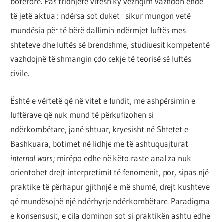
botërore. Pas tridhjetë vitesh ky vëzhgim vazhdon ende
të jetë aktual: ndërsa sot duket sikur mungon vetë
mundësia për të bërë dallimin ndërmjet luftës mes
shteteve dhe luftës së brendshme, studiuesit kompetentë
vazhdojnë të shmangin çdo cekje të teorisë së luftës
civile.
Është e vërtetë që në vitet e fundit, me ashpërsimin e
luftërave që nuk mund të përkufizohen si
ndërkombëtare, janë shtuar, kryesisht në Shtetet e
Bashkuara, botimet në lidhje me të ashtuquajturat
internal wars
; mirëpo edhe në këto raste analiza nuk
orientohet drejt interpretimit të fenomenit, por, sipas një
praktike të përhapur gjithnjë e më shumë, drejt kushteve
që mundësojnë një ndërhyrje ndërkombëtare. Paradigma
e konsensusit, e cila dominon sot si praktikën ashtu edhe