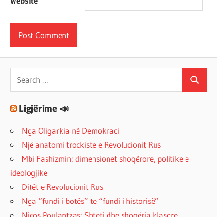
Website
Search
Search
for:
Ligjërime 📣
Nga Oligarkia në Demokraci
Një anatomi trockiste e Revolucionit Rus
Mbi Fashizmin: dimensionet shoqërore, politike e
ideologjike
Ditët e Revolucionit Rus
Nga “fundi i botës” te “fundi i historisë”
Nicos Poulantzas: Shteti dhe shoqëria klasore