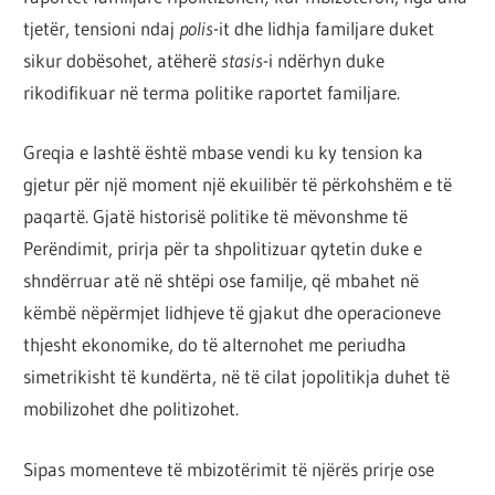
tjetër, tensioni ndaj
polis
-it dhe lidhja familjare duket
sikur dobësohet, atëherë
stasis
-i ndërhyn duke
rikodifikuar në terma politike raportet familjare.
Greqia e lashtë është mbase vendi ku ky tension ka
gjetur për një moment një ekuilibër të përkohshëm e të
paqartë. Gjatë historisë politike të mëvonshme të
Perëndimit, prirja për ta shpolitizuar qytetin duke e
shndërruar atë në shtëpi ose familje, që mbahet në
këmbë nëpërmjet lidhjeve të gjakut dhe operacioneve
thjesht ekonomike, do të alternohet me periudha
simetrikisht të kundërta, në të cilat jopolitikja duhet të
mobilizohet dhe politizohet.
Sipas momenteve të mbizotërimit të njërës prirje ose