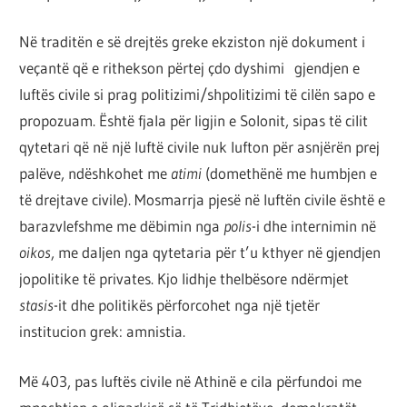
Në traditën e së drejtës greke ekziston një dokument i
veçantë që e rithekson përtej çdo dyshimi gjendjen e
luftës civile si prag politizimi/shpolitizimi të cilën sapo e
propozuam. Është fjala për ligjin e Solonit, sipas të cilit
qytetari që në një luftë civile nuk lufton për asnjërën prej
palëve, ndëshkohet me
atimi
(domethënë me humbjen e
të drejtave civile). Mosmarrja pjesë në luftën civile është e
barazvlefshme me dëbimin nga
polis
-i dhe internimin në
oikos
, me daljen nga qytetaria për t’u kthyer në gjendjen
jopolitike të privates. Kjo lidhje thelbësore ndërmjet
stasis
-it dhe politikës përforcohet nga një tjetër
institucion grek: amnistia.
Më 403, pas luftës civile në Athinë e cila përfundoi me