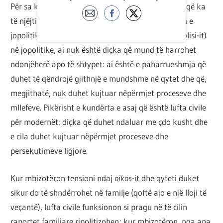
Për sa kohë
stasis
-i përbën një paradigmë politike që ka
të njëjtin thelb me qytetin, që shënjon shndërrimin e
jopolitikes (
oikos
-it) në politike dhe politikes (së polisi-it)
në jopolitike, ai nuk është diçka që mund të harrohet
ndonjëherë apo të shtypet: ai është e paharrueshmja që
duhet të qëndrojë gjithnjë e mundshme në qytet dhe që,
megjithatë, nuk duhet kujtuar nëpërmjet proceseve dhe
mllefeve. Pikërisht e kundërta e asaj që është lufta civile
për modernët: diçka që duhet ndaluar me çdo kusht dhe
e cila duhet kujtuar nëpërmjet proceseve dhe
persekutimeve ligjore.
Kur mbizotëron tensioni ndaj
oikos
-it dhe qyteti duket
sikur do të shndërrohet në familje (qoftë ajo e një lloji të
veçantë), lufta civile funksionon si pragu në të cilin
raportet familjare ripolitizohen; kur mbizotëron, nga ana