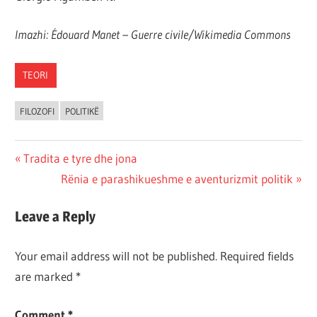
Imazhi:
Édouard Manet – Guerre civile/Wikimedia Commons
TEORI
FILOZOFI
POLITIKË
Post
Previous
Tradita e tyre dhe jona
Post:
Next
Rënia e parashikueshme e aventurizmit politik
navigation
Post:
Leave a Reply
Your email address will not be published.
Required fields
are marked
*
Comment
*