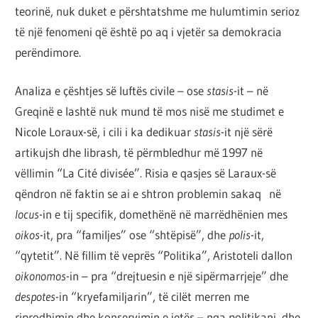
teorinë, nuk duket e përshtatshme me hulumtimin serioz
të një fenomeni që është po aq i vjetër sa demokracia
perëndimore.
Analiza e çështjes së luftës civile – ose
stasis
-it – në
Greqinë e lashtë nuk mund të mos nisë me studimet e
Nicole Loraux-së, i cili i ka dedikuar
stasis
-it një sërë
artikujsh dhe librash, të përmbledhur më 1997 në
vëllimin “La Cité divisée”. Risia e qasjes së Laraux-së
qëndron në faktin se ai e shtron problemin sakaq në
locus
-in e tij specifik, domethënë në marrëdhënien mes
oikos
-it, pra “familjes” ose “shtëpisë”, dhe
polis
-it,
“qytetit”. Në fillim të veprës “Politika”, Aristoteli dallon
oikonomos
-in – pra “drejtuesin e një sipërmarrjeje” dhe
despotes
-in “kryefamiljarin”, të cilët merren me
riprodhimin dhe konservimin e jetës – nga politikani, dhe