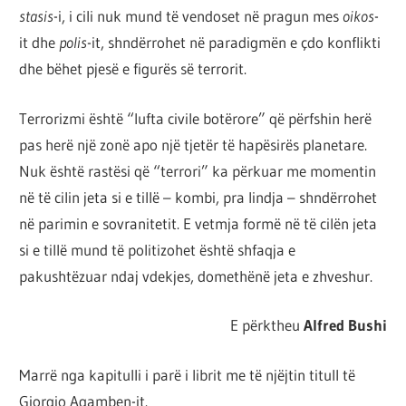
stasis
-i, i cili nuk mund të vendoset në pragun mes
oikos
-
it dhe
polis
-it, shndërrohet në paradigmën e çdo konflikti
dhe bëhet pjesë e figurës së terrorit.
Terrorizmi është “lufta civile botërore” që përfshin herë
pas herë një zonë apo një tjetër të hapësirës planetare.
Nuk është rastësi që “terrori” ka përkuar me momentin
në të cilin jeta si e tillë – kombi, pra lindja – shndërrohet
në parimin e sovranitetit. E vetmja formë në të cilën jeta
si e tillë mund të politizohet është shfaqja e
pakushtëzuar ndaj vdekjes, domethënë jeta e zhveshur.
E përktheu
Alfred Bushi
Marrë nga kapitulli i parë i librit me të njëjtin titull të
Giorgio Agamben-it.