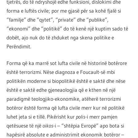
tjetrës, do të ndryshojë edhe funksioni, dislokimi dhe
forma e luftës civile; por me gjasë për sa kohë fjalë si
“familje” dhe “qytet”, “private” dhe “publike”,
“ekonomi” dhe “politikë” do të kenë një kuptim sado të
dobët, ajo nuk do të zhduket nga skena politike e
Perëndimit.
Forma që ka marrë sot lufta civile në historinë botërore
është terrorizmi. Nëse diagnoza e Foucault-së mbi
politikën moderne si biopolitikë është e saktë dhe nëse
është e saktë edhe gjeneaologjia që e kthen në një
paradigmë teologjiko-ekonomike, atëherë terrorizmi
botëror është forma që lufta civile merr kur në politikë
luhet jeta si e tillë. Pikërisht kur
polis
-i merr pamjen
qetësuese të një
oikos
-i – “shtëpia Evropë” apo bota si
hapësirë absolute e administrimit ekonomik botëror –