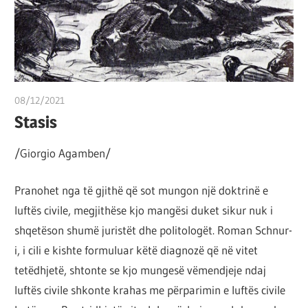
por
çështja
është
që
ta
08/12/2021
T 11
shndërrosh
Stasis
atë.
/Giorgio Agamben/
Pranohet nga të gjithë që sot mungon një doktrinë e
luftës civile, megjithëse kjo mangësi duket sikur nuk i
shqetëson shumë juristët dhe politologët. Roman Schnur-
i, i cili e kishte formuluar këtë diagnozë që në vitet
tetëdhjetë, shtonte se kjo mungesë vëmendjeje ndaj
luftës civile shkonte krahas me përparimin e luftës civile