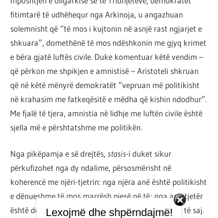
mposhtjen e oligarkisë së të Tridhjetëve, demokratët
fitimtarë të udhëhequr nga Arkinoja, u angazhuan
solemnisht që “të mos i kujtonin në asnjë rast ngjarjet e
shkuara”, domethënë të mos ndëshkonin me gjyq krimet
e bëra gjatë luftës civile. Duke komentuar këtë vendim –
që përkon me shpikjen e amnistisë – Aristoteli shkruan
që në këtë mënyrë demokratët “vepruan më politikisht
në krahasim me fatkeqësitë e mëdha që kishin ndodhur”.
Me fjalë të tjera, amnistia në lidhje me luftën civile është
sjella më e përshtatshme me politikën.
Nga pikëpamja e së drejtës,
stasis
-i duket sikur
përkufizohet nga dy ndalime, përsosmërisht në
koherencë me njëri-tjetrin: nga njëra anë është politikisht
e dënueshme të mos marrësh pjesë në të; nga ana tjetër
është detyrë politike mos ta kujtosh pas mbarimit të saj.
Lexojmë dhe shpërndajmë!