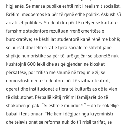
higjienës. Se mensa publike është mit i realizmit socialist.
Rrëfimi medoemos ka për të qenë edhe politik. Askush s’i
arratiset politikës. Studenti ka për të rrëfyer se kartat e
famshme studentore rezultuan rrenë çmeritëse e
burokratëve; se këshillat studentorë kanë rënë me kohë;
se bursat dhe lehtësirat e tjera sociale të shtetit janë
shpikje humoristike sa për të larë gojën; se abonetë nuk
kushtojnë 600 lekë dhe as që gjenden në kioskat
përkatëse, por trifish më shumë në tregun e zi; se
domosdoshmëria studentore për të vizituar teatrot,
operat dhe institucionet e tjera të kulturës as që ia vlen
të diskutohet. Përballë këtij rrëfimi familjarët do të
shokohen jo pak. “Si është e mundur?!” – do të sokëllijë
babai i tensionuar. “Ne kemi dëgjuar nga kryeministri
dhe televizionet se reforma nuk do t’i rrisë tarifat, se