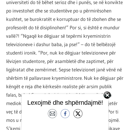
universiteti do të bëhet serioz dhe i punës, se në konvikte
po investohet dhe se studentëve po u përmirësohen
kushtet, se burokratët e korruptuar do të zbohen dhe se
profesorët do të disiplinohen!” Por si, si është e mundur
vallë?! “Ngaqë ke dëgjuar së tepërmi kryeministrin
televizioneve i dashur baba, ja pse!” – do të belbëzojë
studenti ironik. “Por, nuk ke dëgjuar televizioneve për
lëvizjen studentore, për asambletë dhe zaptimet, për
ligjëratat dhe zemërimet. Sepse televizionet janë vënë në
shërbim të pallavrave kryeministrore. Nuk ke dëgjuar për
këngët e reja dhe kërkesën realiste për arsim publik
falas, baba! Sepse televizionet janë kthyer në skena
Lexojmë dhe shpërndajmë!
mediokre për këndezë banalë, të cilët s’bëjnë gjë tjetër
veç të dhunuarit mendërisht me logjikën e krizës. Por ti
mos u mërzit, ne po lëvizim, po këndojmë, po veprojmë.
S’kemi për t’iu bindur reformave, tarifave dhe logjikave