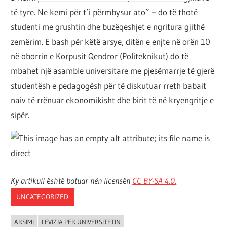
të tyre. Ne kemi për t’i përmbysur ato” – do të thotë
studenti me grushtin dhe buzëqeshjet e ngritura gjithë
zemërim. E bash për këtë arsye, ditën e enjte në orën 10
në oborrin e Korpusit Qendror (Politeknikut) do të
mbahet një asamble universitare me pjesëmarrje të gjerë
studentësh e pedagogësh për të diskutuar rreth babait
naiv të rrënuar ekonomikisht dhe birit të në kryengritje e
sipër.
Ky artikull është botuar nën licensën
CC BY-SA 4.
0.
UNCATEGORIZED
ARSIMI
LËVIZJA PËR UNIVERSITETIN