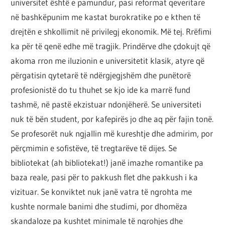
universitet është e pamundur, pasi reformat qeveritare
në bashkëpunim me kastat burokratike po e kthen të
drejtën e shkollimit në privilegj ekonomik. Më tej. Rrëfimi
ka për të qenë edhe më tragjik. Prindërve dhe çdokujt që
akoma rron me iluzionin e universitetit klasik, atyre që
përgatisin qytetarë të ndërgjegjshëm dhe punëtorë
profesionistë do tu thuhet se kjo ide ka marrë fund
tashmë, në pastë ekzistuar ndonjëherë. Se universiteti
nuk të bën student, por kafepirës jo dhe aq për fajin tonë.
Se profesorët nuk ngjallin më kureshtje dhe admirim, por
përçmimin e sofistëve, të tregtarëve të dijes. Se
bibliotekat (ah bibliotekat!) janë imazhe romantike pa
baza reale, pasi për to pakkush flet dhe pakkush i ka
vizituar. Se konviktet nuk janë vatra të ngrohta me
kushte normale banimi dhe studimi, por dhomëza
skandaloze pa kushtet minimale të ngrohjes dhe