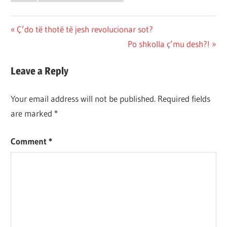
Post
Previous
Ç’do të thotë të jesh revolucionar sot?
Post:
Next
Po shkolla ç’mu desh?!
navigation
Post:
Leave a Reply
Your email address will not be published.
Required fields
are marked
*
Comment
*