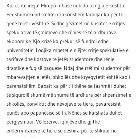
por
Kjo është ideja! Mirëpo mbase nuk do të ngjajë kështu.
çështja
Për shumëkënd rrëfimi i zakonshëm familjar ka për të
është
qenë tejet i vështirë. Si dhe gëzimet në kushtet e rritjes
që
spekulative të çmimeve dhe rënies së të ardhurave
ta
ekonomike. Kjo krizë ka prekur së fundmi edhe
shndërrosh
universitetin. Logjika mbetet e njëjtë: rritje spekulative e
atë.
tarifave dhe kostove të jetës studentore dhe rënie
drastike e fuqisë paguese. Ndaj dhe rrëfimi studentor për
mbarëvajtjen e jetës, shkollës dhe kryeqytetit është kaq i
parehatshëm. Babait ka për t’i thënë se tashmë i duhet
të sigurojë shumë më shumë të ardhura për shpenzimet e
shkollës, konviktit dhe nevojave të tjera, pavarësisht
punës apo papunësisë së tij. Nënës se kafshata duhet
përgjysmuar. Vëllezërve, fqinjëve dhe gjithë
ëndërrimtarëve të tjerë se dëshira për të shkuar në