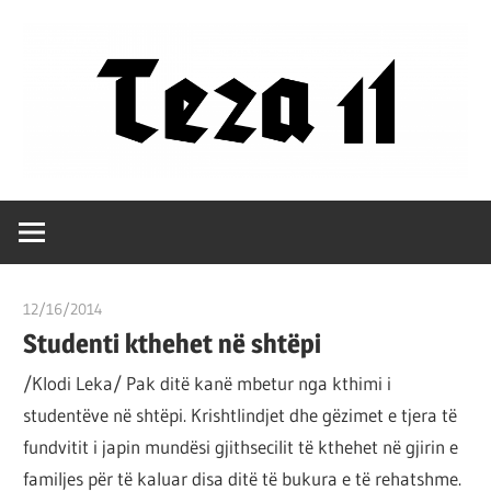
Skip
to
content
Filozofët
Teza
vetëm
e
11
kanë
12/16/2014
T11 3
shpjeguar
Studenti kthehet në shtëpi
në
mënyra
/Klodi Leka/ Pak ditë kanë mbetur nga kthimi i
të
studentëve në shtëpi. Krishtlindjet dhe gëzimet e tjera të
ndryshme
fundvitit i japin mundësi gjithsecilit të kthehet në gjirin e
botën,
familjes për të kaluar disa ditë të bukura e të rehatshme.