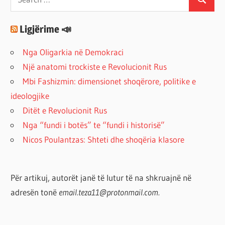
Search
for:
Ligjërime 📣
Nga Oligarkia në Demokraci
Një anatomi trockiste e Revolucionit Rus
Mbi Fashizmin: dimensionet shoqërore, politike e
ideologjike
Ditët e Revolucionit Rus
Nga “fundi i botës” te “fundi i historisë”
Nicos Poulantzas: Shteti dhe shoqëria klasore
Për artikuj, autorët janë të lutur të na shkruajnë në
adresën tonë
email.teza11@protonmail.com.