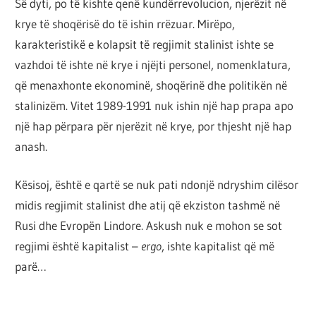
Së dyti, po të kishte qenë kundërrevolucion, njerëzit në
krye të shoqërisë do të ishin rrëzuar. Mirëpo,
karakteristikë e kolapsit të regjimit stalinist ishte se
vazhdoi të ishte në krye i njëjti personel, nomenklatura,
që menaxhonte ekonominë, shoqërinë dhe politikën në
stalinizëm. Vitet 1989-1991 nuk ishin një hap prapa apo
një hap përpara për njerëzit në krye, por thjesht një hap
anash.
Kësisoj, është e qartë se nuk pati ndonjë ndryshim cilësor
midis regjimit stalinist dhe atij që ekziston tashmë në
Rusi dhe Evropën Lindore. Askush nuk e mohon se sot
regjimi është kapitalist –
ergo
, ishte kapitalist që më
parë…