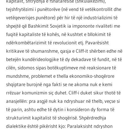
kapitalit, shtrydhja e fshatarësisë (shkulakëzimi),
tejshfrytëzimi i punëtorëve (në vend të vetëkontrollit dhe
vetëqeverisjes punëtore) për hir të një industrializimi të
shpejtë që Bashkimit Sovjetik ia impononte rivaliteti me
fuqitë kapitaliste të kohës, në kushtet e bllokimit të
ndërkombëtarizimit të revolucionit etj. Pavarësisht
kritikave të shumanshme, qasja e Cliff-it shërben edhe në
betejën kundërideologjike të dy dekadave të fundit, në të
cilën, sidomos sipas botëkuptimeve më reaksionare të
mundshme, problemet e thella ekonomiko-shoqërore
shqiptare burojnë nga fakti se ne akoma nuk e kemi
rrëzuar komunizmin siç duhet. Cliff-i duket sikur thotë të
anasjellën: pra asgjë nuk ka ndryshuar në thelb, veçse si
të parin, ashtu edhe të dytin i konsideron dy forma të
strukturimit kapitalist të shoqërisë. Shpërdredhja
dialektike është pikërisht kjo: Paralaksisht ndryshon