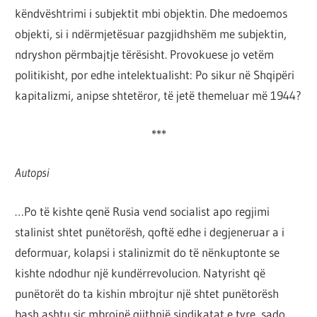
këndvështrimi i subjektit mbi objektin. Dhe medoemos
objekti, si i ndërmjetësuar pazgjidhshëm me subjektin,
ndryshon përmbajtje tërësisht. Provokuese jo vetëm
politikisht, por edhe intelektualisht: Po sikur në Shqipëri
kapitalizmi, anipse shtetëror, të jetë themeluar më 1944?
***
Autopsi
…Po të kishte qenë Rusia vend socialist apo regjimi
stalinist shtet punëtorësh, qoftë edhe i degjeneruar a i
deformuar, kolapsi i stalinizmit do të nënkuptonte se
kishte ndodhur një kundërrevolucion. Natyrisht që
punëtorët do ta kishin mbrojtur një shtet punëtorësh
bash ashtu siç mbrojnë gjithnjë sindikatat e tyre, sado