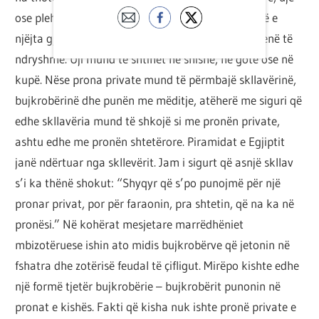
ose plehra. Meqenëse ena dhe përmbajtja nuk janë e
njëjta gjë, e njëjta përmbajtje mund të shtihet në enë të
ndryshme. Uji mund të shtihet në shishe, në gotë ose në
kupë. Nëse prona private mund të përmbajë skllavërinë,
bujkrobërinë dhe punën me mëditje, atëherë me siguri që
edhe skllavëria mund të shkojë si me pronën private,
ashtu edhe me pronën shtetërore. Piramidat e Egjiptit
janë ndërtuar nga skllevërit. Jam i sigurt që asnjë skllav
s’i ka thënë shokut: “Shyqyr që s’po punojmë për një
pronar privat, por për faraonin, pra shtetin, që na ka në
pronësi.” Në kohërat mesjetare marrëdhëniet
mbizotëruese ishin ato midis bujkrobërve që jetonin në
fshatra dhe zotërisë feudal të çifligut. Mirëpo kishte edhe
një formë tjetër bujkrobërie – bujkrobërit punonin në
pronat e kishës. Fakti që kisha nuk ishte pronë private e