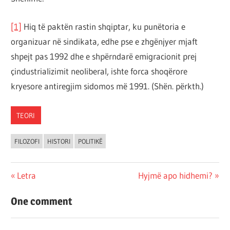
[1]
Hiq të paktën rastin shqiptar, ku punëtoria e
organizuar në sindikata, edhe pse e zhgënjyer mjaft
shpejt pas 1992 dhe e shpërndarë emigracionit prej
çindustrializimit neoliberal, ishte forca shoqërore
kryesore antiregjim sidomos më 1991. (Shën. përkth.)
TEORI
FILOZOFI
HISTORI
POLITIKË
Post
Previous
Next
Letra
Hyjmë apo hidhemi?
Post:
Post:
navigation
One comment