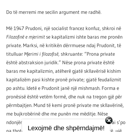
Do të merremi me secilin argument me radhë.
Më 1947 Prudoni, një socialist francez konfuz, shkroi në
Filozofinë e mjerimit
se kapitalizmi ishte baras me pronën
private. Marksi, në kritikën dërrmuese ndaj Prudonit, të
titulluar
Mjerimi i filozofisë,
shkruante: “Prona private
është abstraksion juridik.” Nëse prona private është
baras me kapitalizmin, atëherë gjatë skllavërisë kishim
kapitalizëm pasi kishte pronë private; gjatë feudalizmit
po ashtu. Idetë e Prudonit janë një mishmash. Forma e
pronësisë është vetëm formë, dhe nuk na tregon gjë për
përmbajtjen. Mund të kemi pronë private me skllavërinë,
me bujkrobërinë dhe me punën me mëditje. Nëse
ndonjëri na thotë: “Kam një shishe plot me gjëra”, ai s’po
Lexojmë dhe shpërndajmë!
na thotë se me çfarë gjërash e ka. Mund të jetë verë, ujë