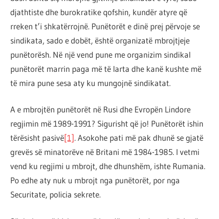
djathtiste dhe burokratike qofshin, kundër atyre që
rreken t’i shkatërrojnë. Punëtorët e dinë prej përvoje se
sindikata, sado e dobët, është organizatë mbrojtjeje
punëtorësh. Në një vend pune me organizim sindikal
punëtorët marrin paga më të larta dhe kanë kushte më
të mira pune sesa aty ku mungojnë sindikatat.
A e mbrojtën punëtorët në Rusi dhe Evropën Lindore
regjimin më 1989-1991? Sigurisht që jo! Punëtorët ishin
tërësisht pasivë
[1]
. Asokohe pati më pak dhunë se gjatë
grevës së minatorëve në Britani më 1984-1985. I vetmi
vend ku regjimi u mbrojt, dhe dhunshëm, ishte Rumania.
Po edhe aty nuk u mbrojt nga punëtorët, por nga
Securitate, policia sekrete.