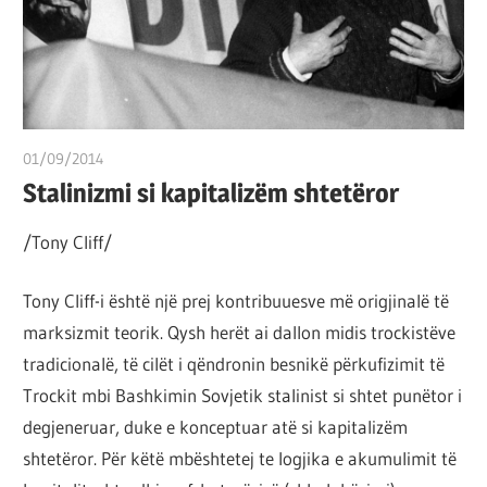
por
çështja
është
që
ta
01/09/2014
T 11
shndërrosh
Stalinizmi si kapitalizëm shtetëror
atë.
/Tony Cliff/
Tony Cliff-i është një prej kontribuuesve më origjinalë të
marksizmit teorik. Qysh herët ai dallon midis trockistëve
tradicionalë, të cilët i qëndronin besnikë përkufizimit të
Trockit mbi Bashkimin Sovjetik stalinist si shtet punëtor i
degjeneruar, duke e konceptuar atë si kapitalizëm
shtetëror. Për këtë mbështetej te logjika e akumulimit të