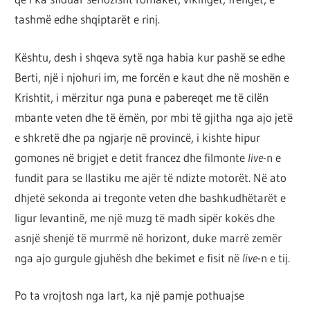
tashmë edhe shqiptarët e rinj.
Kështu, desh i shqeva sytë nga habia kur pashë se edhe
Berti, një i njohuri im, me forcën e kaut dhe në moshën e
Krishtit, i mërzitur nga puna e pabereqet me të cilën
mbante veten dhe të ëmën, por mbi të gjitha nga ajo jetë
e shkretë dhe pa ngjarje në provincë, i kishte hipur
gomones në brigjet e detit francez dhe filmonte
live
-n e
fundit para se llastiku me ajër të ndizte motorët. Në ato
dhjetë sekonda ai tregonte veten dhe bashkudhëtarët e
ligur levantinë, me një muzg të madh sipër kokës dhe
asnjë shenjë të murrmë në horizont, duke marrë zemër
nga ajo gurgule gjuhësh dhe bekimet e fisit në
live
-n e tij.
Po ta vrojtosh nga lart, ka një pamje pothuajse