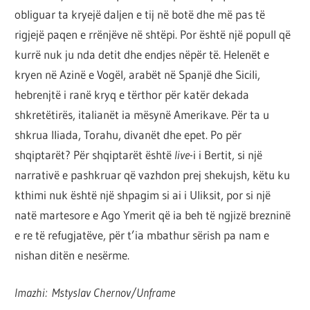
obliguar ta kryejë daljen e tij në botë dhe më pas të
rigjejë paqen e rrënjëve në shtëpi. Por është një popull që
kurrë nuk ju nda detit dhe endjes nëpër të. Helenët e
kryen në Azinë e Vogël, arabët në Spanjë dhe Sicili,
hebrenjtë i ranë kryq e tërthor për katër dekada
shkretëtirës, italianët ia mësynë Amerikave. Për ta u
shkrua Iliada, Torahu, divanët dhe epet. Po për
shqiptarët? Për shqiptarët është
live
-i i Bertit, si një
narrativë e pashkruar që vazhdon prej shekujsh, këtu ku
kthimi nuk është një shpagim si ai i Uliksit, por si një
natë martesore e Ago Ymerit që ia beh të ngjizë brezninë
e re të refugjatëve, për t’ia mbathur sërish pa nam e
nishan ditën e nesërme.
Imazhi:
Mstyslav Chernov/Unframe