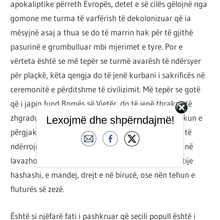
apokaliptike përreth Evropës, detet e së cilës gëlojnë nga
gomone me turma të varfërish të dekolonizuar që ia
mësyjnë asaj a thua se do të marrin hak për të gjithë
pasurinë e grumbulluar mbi mjerimet e tyre. Por e
vërteta është se më tepër se turmë avarësh të ndërsyer
për plaçkë, këta qengja do të jenë kurbani i sakrificës në
ceremonitë e përditshme të civilizimit. Më tepër se gotë
që i japin fund Romës së Vjetër, do të jenë thrakas të
zhgraduar në shërbëtorë ose, më keq, mish për cirkun e
Lexojmë dhe shpërndajmë!
përgjakshëm të Romës së Re. Më të shkolluarit do të
ndërrojnë oturakët nëpër azile, të tjerët në të zezë në
lavazho dhe skela, të mbeturit në getot me kopshtije
hashashi, e mandej, drejt e në birucë, ose nën tehun e
fluturës së zezë.
Është si njëfarë fati i pashkruar që secili popull është i