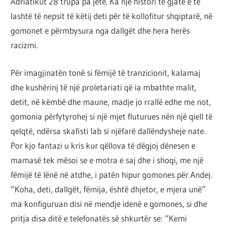
Adriatikut 28 trupa pa jetë. Ka një histori të gjatë e të
lashtë të nepsit të këtij deti për të kollofitur shqiptarë, në
gomonet e përmbysura nga dallgët dhe hera herës
racizmi.
Për imagjinatën tonë si fëmijë të tranzicionit, kalamaj
dhe kushërinj të një proletariati që ia mbathte malit,
detit, në këmbë dhe maune, madje jo rrallë edhe me not,
gomonia përfytyrohej si një mjet fluturues nën një qiell të
qelqtë, ndërsa skafisti lab si njëfarë dallëndysheje nate.
Por kjo fantazi u kris kur qëllova të dëgjoj dënesen e
mamasë tek mësoi se e motra e saj dhe i shoqi, me një
fëmijë të lënë në atdhe, i patën hipur gomones për Andej.
“Koha, deti, dallgët, fëmija, është dhjetor, e mjera unë”
ma konfiguruan disi në mendje idenë e gomones, si dhe
pritja disa ditë e telefonatës së shkurtër se: “Kemi