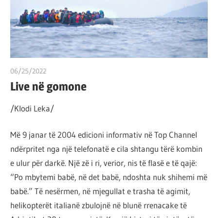
por
çështja
është
që
ta
06/25/2022
T 11
shndërrosh
Live në gomone
atë.
/Klodi Leka/
Më 9 janar të 2004 edicioni informativ në Top Channel
ndërpritet nga një telefonatë e cila shtangu tërë kombin
e ulur për darkë. Një zë i ri, verior, nis të flasë e të qajë:
“Po mbytemi babë, në det babë, ndoshta nuk shihemi më
babë.” Të nesërmen, në mjegullat e trasha të agimit,
helikopterët italianë zbulojnë në blunë rrenacake të