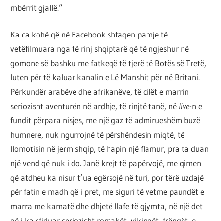
mbërrit gjallë.”
Ka ca kohë që në Facebook shfaqen pamje të
vetëfilmuara nga të rinj shqiptarë që të ngjeshur në
gomone së bashku me fatkeqë të tjerë të Botës së Tretë,
luten për të kaluar kanalin e Lë Manshit për në Britani.
Përkundër arabëve dhe afrikanëve, të cilët e marrin
seriozisht aventurën në ardhje, të rinjtë tanë, në
live
-n e
fundit përpara nisjes, me një gaz të admirueshëm buzë
humnere, nuk ngurrojnë të përshëndesin miqtë, të
llomotisin në jerm shqip, të hapin një flamur, pra ta duan
një vend që nuk i do. Janë krejt të papërvojë, me qimen
që atdheu ka nisur t’ua egërsojë në turi, por tërë uzdajë
për fatin e madh që i pret, me siguri të vetme paundët e
marra me kamatë dhe dhjetë llafe të gjymta, në një det
që i ka sfiduar seriozisht romakët, vikingët, frëngët, e