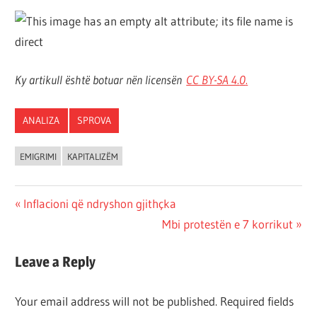
Ky artikull është botuar nën licensën
CC BY-SA 4.
0
.
ANALIZA
SPROVA
EMIGRIMI
KAPITALIZËM
Post
Previous
Inflacioni që ndryshon gjithçka
Post:
Next
Mbi protestën e 7 korrikut
navigation
Post:
Leave a Reply
Your email address will not be published.
Required fields