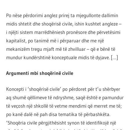
Po nëse përdorimi anglez prirej ta mjegullonte dallimin
midis shtetit dhe shoqërisë civile, ishin kushtet angleze –
i njëjti sistem marrëdhëniesh pronësore dhe përvetësimi
kapitalist, po tanimë më i përparuar dhe me një
mekanizëm tregu mjaft më të zhvilluar – që e bënë të
mundur kundërshtinë konceptuale midis të dyjave. […]
Argumenti mbi shoqërinë civile
Koncepti i ‘shoqërisë civile’ po përdoret për t’u shërbyer
aq shumë qëllimeve të ndryshme, saqë është e pamundur
të veçosh një shkollë të vetme mendimi që merret me të;
po kanë dalë në pah disa tematika të përbashkëta.
‘Shoqëria civile përgjithësisht synon të identifikojë një