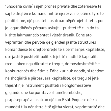
‘Shoqëria civile’ i njeh pronës private dhe zotëruesve të
saj të drejtën e komandimit të njerëzve në jetën e tyre të
përditshme, një pushtet i ushtruar nëpërmjet shtetit, por
jollogaridhënës përpara askujt – pushtet të cilin do ta
kishte lakmuar çdo shtet i vjetër tiranik. Edhe ato
veprimtari dhe përvoja që gjenden jashtë strukturës
komanduese të drejtpërdrejtë të sipërmarrjes kapitaliste,
ose jashtë pushtetit politik tejet të madh të kapitalit,
rregullohen nga diktatet e tregut, domosdoshmëritë e
konkurrencës dhe fitimit. Edhe kur nuk ndodh, si rëndom
në shoqëritë e përparuara kapitaliste, që tregu të jetë
thjesht një instrument pushteti i konglomerateve
gjigande dhe korporatave shumëkombëshe,
prapëseprapë ai ushtron një forcë shtrënguese që ka
mundësi t’ia nënshtrojë të gjitha vlerat, veprimtaritë dhe