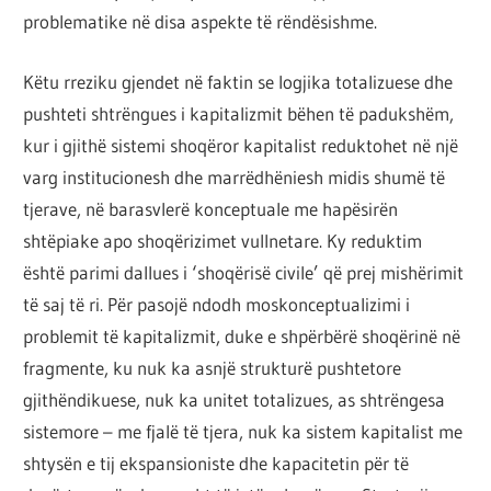
problematike në disa aspekte të rëndësishme.
Këtu rreziku gjendet në faktin se logjika totalizuese dhe
pushteti shtrëngues i kapitalizmit bëhen të padukshëm,
kur i gjithë sistemi shoqëror kapitalist reduktohet në një
varg institucionesh dhe marrëdhëniesh midis shumë të
tjerave, në barasvlerë konceptuale me hapësirën
shtëpiake apo shoqërizimet vullnetare. Ky reduktim
është parimi dallues i ‘shoqërisë civile’ që prej mishërimit
të saj të ri. Për pasojë ndodh moskonceptualizimi i
problemit të kapitalizmit, duke e shpërbërë shoqërinë në
fragmente, ku nuk ka asnjë strukturë pushtetore
gjithëndikuese, nuk ka unitet totalizues, as shtrëngesa
sistemore – me fjalë të tjera, nuk ka sistem kapitalist me
shtysën e tij ekspansioniste dhe kapacitetin për të