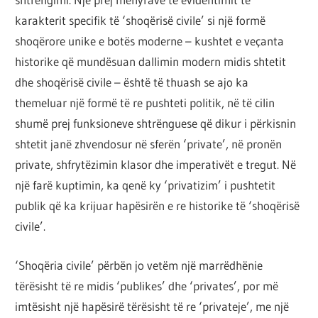
karakterit specifik të ‘shoqërisë civile’ si një formë
shoqërore unike e botës moderne – kushtet e veçanta
historike që mundësuan dallimin modern midis shtetit
dhe shoqërisë civile – është të thuash se ajo ka
themeluar një formë të re pushteti politik, në të cilin
shumë prej funksioneve shtrënguese që dikur i përkisnin
shtetit janë zhvendosur në sferën ‘private’, në pronën
private, shfrytëzimin klasor dhe imperativët e tregut. Në
një farë kuptimin, ka qenë ky ‘privatizim’ i pushtetit
publik që ka krijuar hapësirën e re historike të ‘shoqërisë
civile’.
‘Shoqëria civile’ përbën jo vetëm një marrëdhënie
tërësisht të re midis ‘publikes’ dhe ‘privates’, por më
imtësisht një hapësirë tërësisht të re ‘privateje’, me një