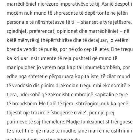
marrëdhëniet njerëzore imperativëve të tij. Asnjë despot i
moçëm nuk mund të shpresonte të depërtonte në jetën
personale të nënshtetasve të tij – shanset e tyre jetësore,
zgjedhjet, preferencat, opinionet dhe marrëdhëniet – në
këtë mënyrë gjithëpërfshirëse dhe të detajuar, jo vetëm
brenda vendit të punës, por në çdo cep të jetës. Dhe tregu
ka krijuar instrumente të reja pushteti që mund të
manipulohen jo vetëm nga kapitali shumëkombësh, por
edhe nga shtetet e përparuara kapitaliste, të cilat mund
të vendosin disiplinim drakonian tregu mbi ekonomitë e
tjera, ndërkohë që zakonisht e mbrojnë kapitalin e tyre
të brendshëm. Me fjalë të tjera, shtrëngimi nuk ka qenë
thjesht një trazirë e ‘shoqërisë civile’, por një prej
parimeve të saj themelore. Madje funksionet shtrënguese
të shtetit në një masë të madhe janë marrë me ushtrimin
e mbisundimit në shoqërinë civile.