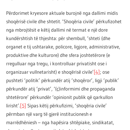
Përdorimet kryesore aktuale burojnë nga dallimi midis
shoqërisë civile dhe shtetit. ‘Shoqëria civile’ përkufizohet
nga mbrojtësit e këtij dallimi në termat e një dore
kundërshtish të thjeshta: për shembull, ‘shteti (dhe
organet e tij ushtarake, policore, ligjore, administrative,
produktive dhe kulturore) dhe sfera joshtetërore (e
rregulluar nga tregu, i kontrolluar privatisht ose i
organizuar vullnetarisht) e shoqërisë civile’
[4]
; ose
pushteti ‘politik’ përkundër atij ‘shoqëror’, ligji ‘publik’
përkundër atij ‘privat’, ‘(ç)informimi dhe propaganda
shtetërore’ përkundër ‘opinionit publik që qarkullon
lirisht’.
[5]
Sipas këtij përkufizimi, ‘shoqëria civile’
përmban një varg të gjerë institucionesh e
marrëdhëniesh – nga hapësira shtëpiake, sindikatat,