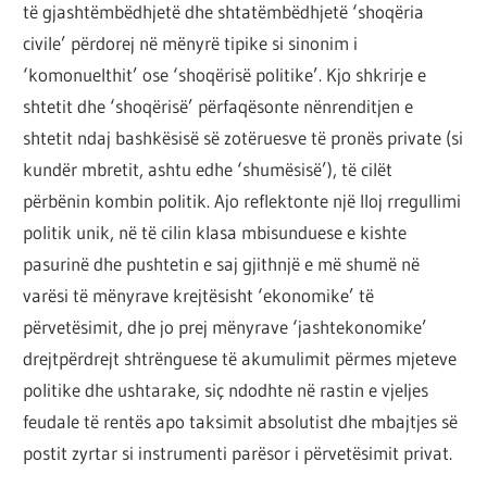
të gjashtëmbëdhjetë dhe shtatëmbëdhjetë ‘shoqëria
civile’ përdorej në mënyrë tipike si sinonim i
‘komonuelthit’ ose ‘shoqërisë politike’. Kjo shkrirje e
shtetit dhe ‘shoqërisë’ përfaqësonte nënrenditjen e
shtetit ndaj bashkësisë së zotëruesve të pronës private (si
kundër mbretit, ashtu edhe ‘shumësisë’), të cilët
përbënin kombin politik. Ajo reflektonte një lloj rregullimi
politik unik, në të cilin klasa mbisunduese e kishte
pasurinë dhe pushtetin e saj gjithnjë e më shumë në
varësi të mënyrave krejtësisht ‘ekonomike’ të
përvetësimit, dhe jo prej mënyrave ‘jashtekonomike’
drejtpërdrejt shtrënguese të akumulimit përmes mjeteve
politike dhe ushtarake, siç ndodhte në rastin e vjeljes
feudale të rentës apo taksimit absolutist dhe mbajtjes së
postit zyrtar si instrumenti parësor i përvetësimit privat.