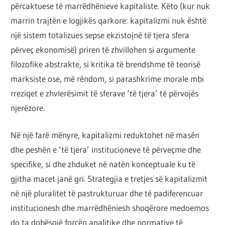
përcaktuese të marrëdhënieve kapitaliste. Këto (kur nuk
marrin trajtën e logjikës qarkore: kapitalizmi nuk është
një sistem totalizues sepse ekzistojnë të tjera sfera
përveç ekonomisë) priren të zhvillohen si argumente
filozofike abstrakte, si kritika të brendshme të teorisë
marksiste ose, më rëndom, si parashkrime morale mbi
rreziqet e zhvlerësimit të sferave ‘të tjera’ të përvojës
njerëzore.
Në një farë mënyre, kapitalizmi reduktohet në masën
dhe peshën e ‘të tjera’ institucioneve të përveçme dhe
specifike, si dhe zhduket në natën konceptuale ku të
gjitha macet janë gri. Strategjia e tretjes së kapitalizmit
në një pluralitet të pastrukturuar dhe të padiferencuar
institucionesh dhe marrëdhëniesh shoqërore medoemos
do ta dobësojë forcën analitike dhe normative të