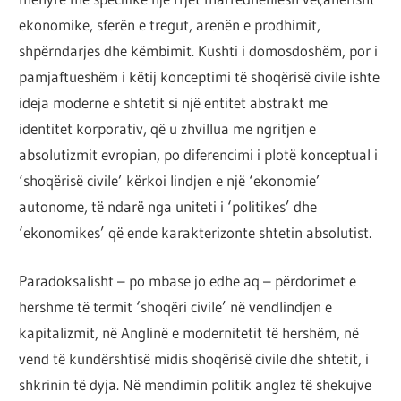
ekonomike, sferën e tregut, arenën e prodhimit,
shpërndarjes dhe këmbimit. Kushti i domosdoshëm, por i
pamjaftueshëm i këtij konceptimi të shoqërisë civile ishte
ideja moderne e shtetit si një entitet abstrakt me
identitet korporativ, që u zhvillua me ngritjen e
absolutizmit evropian, po diferencimi i plotë konceptual i
‘shoqërisë civile’ kërkoi lindjen e një ‘ekonomie’
autonome, të ndarë nga uniteti i ‘politikes’ dhe
‘ekonomikes’ që ende karakterizonte shtetin absolutist.
Paradoksalisht – po mbase jo edhe aq – përdorimet e
hershme të termit ‘shoqëri civile’ në vendlindjen e
kapitalizmit, në Anglinë e modernitetit të hershëm, në
vend të kundërshtisë midis shoqërisë civile dhe shtetit, i
shkrinin të dyja. Në mendimin politik anglez të shekujve