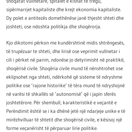
shoqatat vullnetare, spitalet e kishat te tregu,
sipërmarrjet kapitaliste dhe krejt ekonomia kapitaliste.
Dy polet e antitezës domethënëse janë thjesht shteti dhe
joshteti, ose ndoshta politikja dhe shoqërorja.
Kjo dikotomi përkon me kundërshtinë midis shtrëngesës,
të trupëzuar te shteti, dhe lirisë ose veprimit vullnetar i
cili i përket në parim, ndonëse jo detyrimisht në praktikë,
shoqërisë civile. Shoqëria civile mund të nënshtrohet ose
eklipsohet nga shteti, ndërkohë që sisteme të ndryshme
politike ose ‘rajone historike’ të tëra mund të ndryshojnë
në varësi të shkallës së ‘autonomisë’ që i japin sferës
joshtetërore. Për shembull, karakteristikë e veçantë e
Perëndimit është se i ka dhënë jetë një ndarjeje unike e të
mirëzhvilluar të shtetit dhe shoqërisë civile, e kësisoj një
forme veçanërisht të përparuar lirie politike.