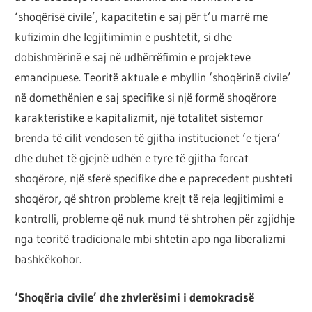
‘shoqërisë civile’, kapacitetin e saj për t’u marrë me
kufizimin dhe legjitimimin e pushtetit, si dhe
dobishmërinë e saj në udhërrëfimin e projekteve
emancipuese. Teoritë aktuale e mbyllin ‘shoqërinë civile’
në domethënien e saj specifike si një formë shoqërore
karakteristike e kapitalizmit, një totalitet sistemor
brenda të cilit vendosen të gjitha institucionet ‘e tjera’
dhe duhet të gjejnë udhën e tyre të gjitha forcat
shoqërore, një sferë specifike dhe e paprecedent pushteti
shoqëror, që shtron probleme krejt të reja legjitimimi e
kontrolli, probleme që nuk mund të shtrohen për zgjidhje
nga teoritë tradicionale mbi shtetin apo nga liberalizmi
bashkëkohor.
‘Shoqëria civile’ dhe zhvlerësimi i demokracisë