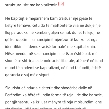
[10]
strukturalisht me kapitalizmin.
Në kapitujt e mëparshëm kam trajtuar një pjesë të
këtyre temave. Këtu do të mjaftonte të vija në dukje një
lloj paradoksi në këmbënguljen se nuk duhet të lejojmë
që konceptimi i emancipimit njerëzor të kufizohet nga
identifikimi i ‘demokracisë formale’ me kapitalizmin.
Nëse mendojmë se emancipimi njerëzor është pak më
shumë se shtrirja e demokracisë liberale, atëherë në fund
mund të bindemi se kapitalizmi, në fund të fundit, është
garancia e saj më e sigurt.
Sigurisht që ndarja e shtetit dhe shoqërisë civile në
Perëndim ka bërë të lindin forma të reja lirie dhe barazie,
por gjithashtu ka krijuar mënyra të reja mbisundimi dhe
shtrëngimi. Një prej mënyrave të evidentimit të