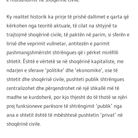
Ky realitet historik ka prirje të prishë dallimet e qarta që
kërkohen nga teoritë aktuale, të cilat na shtyjnë ta
trajtojmë shoqërinë civile, të paktën në parim, si sferën e
lirisë dhe veprimit vullnetar, antitezën e parimit
pashmangshmërisht shtrëngues që i përket mirëfilli
shtetit. Është e vërtetë se në shoqërinë kapitaliste, me
ndarjen e sferave ‘politike’ dhe ‘ekonomike’, ose të
shtetit dhe shoqërisë civile, pushteti publik shtrëngues
centralizohet dhe përqendrohet në një shkallë më të
madhe se kurdoherë, por kjo thjesht do të thotë se njëri
prej funksioneve parësore të shtrëngimit ‘publik’ nga
ana e shtetit është të mbështesë pushtetin ‘privat’ në
shoqërinë civile.