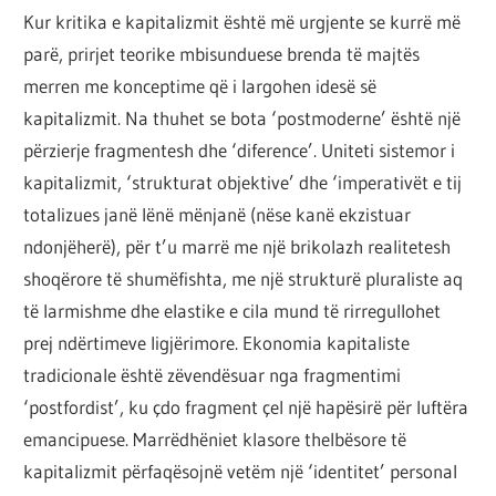
por
Kur kritika e kapitalizmit është më urgjente se kurrë më
çështja
parë, prirjet teorike mbisunduese brenda të majtës
është
merren me konceptime që i largohen idesë së
që
kapitalizmit. Na thuhet se bota ‘postmoderne’ është një
ta
përzierje fragmentesh dhe ‘diference’. Uniteti sistemor i
shndërrosh
kapitalizmit, ‘strukturat objektive’ dhe ‘imperativët e tij
atë.
totalizues janë lënë mënjanë (nëse kanë ekzistuar
ndonjëherë), për t’u marrë me një brikolazh realitetesh
shoqërore të shumëfishta, me një strukturë pluraliste aq
të larmishme dhe elastike e cila mund të rirregullohet
prej ndërtimeve ligjërimore. Ekonomia kapitaliste
tradicionale është zëvendësuar nga fragmentimi
‘postfordist’, ku çdo fragment çel një hapësirë për luftëra
emancipuese. Marrëdhëniet klasore thelbësore të
kapitalizmit përfaqësojnë vetëm një ‘identitet’ personal