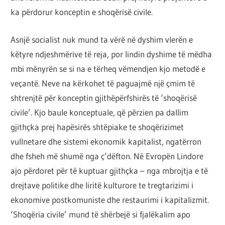
ka përdorur konceptin e shoqërisë civile.
Asnjë socialist nuk mund ta vërë në dyshim vlerën e
këtyre ndjeshmërive të reja, por lindin dyshime të mëdha
mbi mënyrën se si na e tërheq vëmendjen kjo metodë e
veçantë. Neve na kërkohet të paguajmë një çmim të
shtrenjtë për konceptin gjithëpërfshirës të ‘shoqërisë
civile’. Kjo baule konceptuale, që përzien pa dallim
gjithçka prej hapësirës shtëpiake te shoqërizimet
vullnetare dhe sistemi ekonomik kapitalist, ngatërron
dhe fsheh më shumë nga ç’dëfton. Në Evropën Lindore
ajo përdoret për të kuptuar gjithçka – nga mbrojtja e të
drejtave politike dhe liritë kulturore te tregtarizimi i
ekonomive postkomuniste dhe restaurimi i kapitalizmit.
‘Shoqëria civile’ mund të shërbejë si fjalëkalim apo