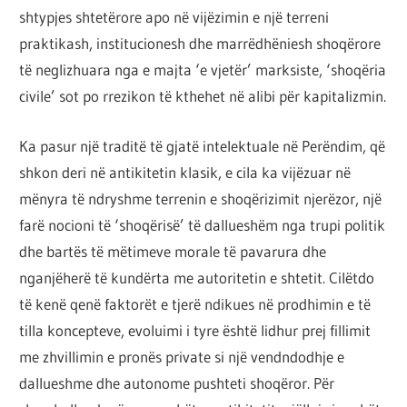
shtypjes shtetërore apo në vijëzimin e një terreni
praktikash, institucionesh dhe marrëdhëniesh shoqërore
të neglizhuara nga e majta ‘e vjetër’ marksiste, ‘shoqëria
civile’ sot po rrezikon të kthehet në alibi për kapitalizmin.
Ka pasur një traditë të gjatë intelektuale në Perëndim, që
shkon deri në antikitetin klasik, e cila ka vijëzuar në
mënyra të ndryshme terrenin e shoqërizimit njerëzor, një
farë nocioni të ‘shoqërisë’ të dallueshëm nga trupi politik
dhe bartës të mëtimeve morale të pavarura dhe
nganjëherë të kundërta me autoritetin e shtetit. Cilëtdo
të kenë qenë faktorët e tjerë ndikues në prodhimin e të
tilla koncepteve, evoluimi i tyre është lidhur prej fillimit
me zhvillimin e pronës private si një vendndodhje e
dallueshme dhe autonome pushteti shoqëror. Për