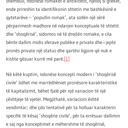
shembull, ndonëse romakët e antikitetit, njëlloj si grekët,
ende prireshin ta identifikonin shtetin me bashkësinë e
qytetarëve – ‘popullin romak’, ata sollën një sërë
përparimesh madhore në ndarjen konceptuale të shtetit
dhe ‘shoqërisë’, sidomos në të drejtën romake, e cila
bënte dallim midis sferave publike e private dhe i jepte
pronës private një status dhe qartësi ligjore që nuk e
kishte gëzuar kurrë më parë.
[1]
Në këtë kuptim, ndonëse koncepti modern i ‘shoqërisë
civile’ lidhet me marrëdhëniet pronësore karakteristike
të kapitalizmit, bëhet fjalë për një variacion të një
çështjeje të vjetër. Megjithatë, variacioni është
vendimtar; dhe çdo tentativë për ta holluar karakterin
specifik të kësaj ‘shoqërie civile’, për ta errësuar dallimin
e saj nga konceptimet e mëhershme të shoqërisë,