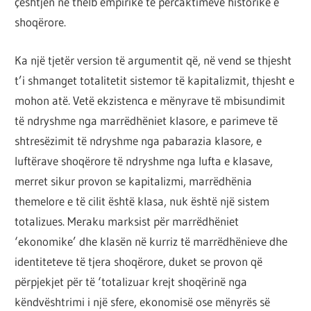
çështjen në thelb empirike të përcaktimeve historike e
shoqërore.
Ka një tjetër version të argumentit që, në vend se thjesht
t’i shmanget totalitetit sistemor të kapitalizmit, thjesht e
mohon atë. Vetë ekzistenca e mënyrave të mbisundimit
të ndryshme nga marrëdhëniet klasore, e parimeve të
shtresëzimit të ndryshme nga pabarazia klasore, e
luftërave shoqërore të ndryshme nga lufta e klasave,
merret sikur provon se kapitalizmi, marrëdhënia
themelore e të cilit është klasa, nuk është një sistem
totalizues. Meraku marksist për marrëdhëniet
‘ekonomike’ dhe klasën në kurriz të marrëdhënieve dhe
identiteteve të tjera shoqërore, duket se provon që
përpjekjet për të ‘totalizuar krejt shoqërinë nga
këndvështrimi i një sfere, ekonomisë ose mënyrës së