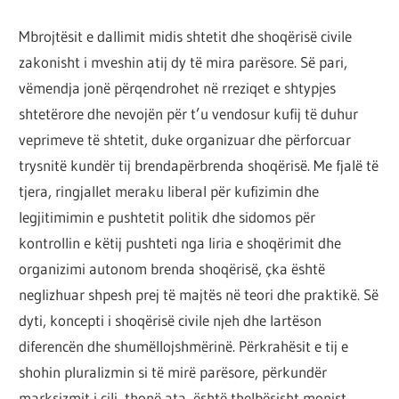
Mbrojtësit e dallimit midis shtetit dhe shoqërisë civile
zakonisht i mveshin atij dy të mira parësore. Së pari,
vëmendja jonë përqendrohet në rreziqet e shtypjes
shtetërore dhe nevojën për t’u vendosur kufij të duhur
veprimeve të shtetit, duke organizuar dhe përforcuar
trysnitë kundër tij brendapërbrenda shoqërisë. Me fjalë të
tjera, ringjallet meraku liberal për kufizimin dhe
legjitimimin e pushtetit politik dhe sidomos për
kontrollin e këtij pushteti nga liria e shoqërimit dhe
organizimi autonom brenda shoqërisë, çka është
neglizhuar shpesh prej të majtës në teori dhe praktikë. Së
dyti, koncepti i shoqërisë civile njeh dhe lartëson
diferencën dhe shumëllojshmërinë. Përkrahësit e tij e
shohin pluralizmin si të mirë parësore, përkundër
marksizmit i cili, thonë ata, është thelbësisht monist,