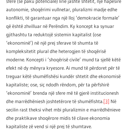
sferë (së paku potenciale) lirie jashtë shtetit, një hapësirë
autonomie, shoqërimi vullnetar, pluralizmi madje edhe
konflikti, të garantuar nga një lloj ‘demokracie formale’
që është zhvilluar në Perëndim. Ky koncept ka synuar
gjithashtu ta reduktojë sistemin kapitalist (ose
‘ekonominë’) në një prej sferave të shumta të
kompleksitetit plural dhe heterogjen të shoqërisë
moderne. Koncepti i ‘shoqërisë civile’ mund ta sjellë këtë
efekt në dy mënyra kryesore. Ai mund të përdoret për të
treguar këtë shumëfishësi kundër shtetit dhe ekonomisë
kapitaliste; ose, siç ndodh rëndom, për ta përfshirë
‘ekonominë’ brenda një sfere më të gjerë institucionesh
dhe marrëdhëniesh joshtetërore të shumëfishta.
[3]
Në
secilin rast theksi vihet mbi pluralizmin e marrëdhënieve
dhe praktikave shoqërore midis të cilave ekonomia
kapitaliste zë vend si një prej të shumtave.