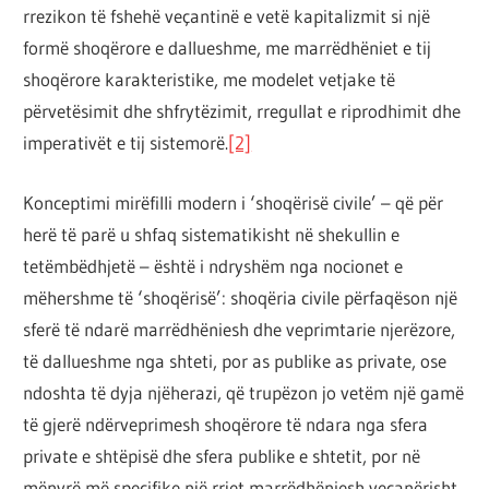
rrezikon të fshehë veçantinë e vetë kapitalizmit si një
formë shoqërore e dallueshme, me marrëdhëniet e tij
shoqërore karakteristike, me modelet vetjake të
përvetësimit dhe shfrytëzimit, rregullat e riprodhimit dhe
imperativët e tij sistemorë.
[2]
Konceptimi mirëfilli modern i ‘shoqërisë civile’ – që për
herë të parë u shfaq sistematikisht në shekullin e
tetëmbëdhjetë – është i ndryshëm nga nocionet e
mëhershme të ‘shoqërisë’: shoqëria civile përfaqëson një
sferë të ndarë marrëdhëniesh dhe veprimtarie njerëzore,
të dallueshme nga shteti, por as publike as private, ose
ndoshta të dyja njëherazi, që trupëzon jo vetëm një gamë
të gjerë ndërveprimesh shoqërore të ndara nga sfera
private e shtëpisë dhe sfera publike e shtetit, por në
mënyrë më specifike një rrjet marrëdhëniesh veçanërisht