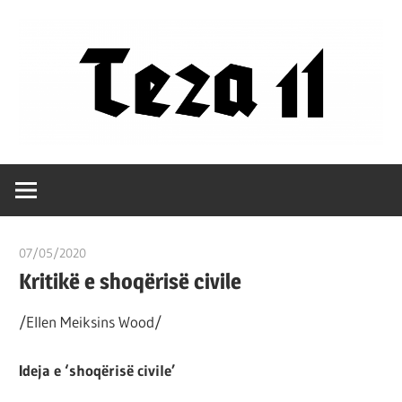
Skip
to
content
Filozofët
Teza
vetëm
e
11
kanë
07/05/2020
T 11
shpjeguar
Kritikë e shoqërisë civile
në
mënyra
/Ellen Meiksins Wood/
të
ndryshme
Ideja e ‘shoqërisë civile’
botën,