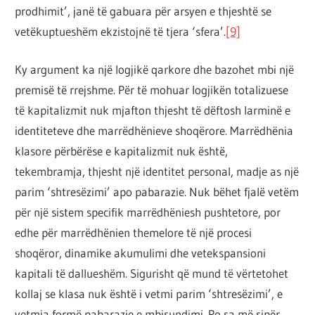
prodhimit’, janë të gabuara për arsyen e thjeshtë se
vetëkuptueshëm ekzistojnë të tjera ‘sfera’.
[9]
Ky argument ka një logjikë qarkore dhe bazohet mbi një
premisë të rrejshme. Për të mohuar logjikën totalizuese
të kapitalizmit nuk mjafton thjesht të dëftosh larminë e
identiteteve dhe marrëdhënieve shoqërore. Marrëdhënia
klasore përbërëse e kapitalizmit nuk është,
tekembramja, thjesht një identitet personal, madje as një
parim ‘shtresëzimi’ apo pabarazie. Nuk bëhet fjalë vetëm
për një sistem specifik marrëdhëniesh pushtetore, por
edhe për marrëdhënien themelore të një procesi
shoqëror, dinamike akumulimi dhe vetekspansioni
kapitali të dallueshëm. Sigurisht që mund të vërtetohet
kollaj se klasa nuk është i vetmi parim ‘shtresëzimi’, e
vetmja formë pabarazie e mbisundimi. Po sa më sipër