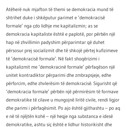
Atëherë nuk mjafton të themi se demokracia mund të
shtrihet duke i shkëputur parimet e ‘demokracisë
formale’ nga çdo lidhje me kapitalizmin; as se
demokracia kapitaliste është e paplotë, por përbën një
hap në zhvillimin padyshim përparimtar që duhet
përsosur prej socializmit dhe të shkojë përtej kufizimeve
të ‘demokracisë formale’. Në fakt shoqërizimi i
kapitalizmit me ‘demokracinë formale’ përfaqëson një
unitet kontradiktor përparimi dhe zmbrapsjeje, edhe
përforcim, edhe zhvlerësim të demokracisë. Sigurisht që
‘demokracia formale’ përbën një përmirësim të formave
demokratike të cilave u mungojnë liritë civile, rendi ligjor
dhe parimi i përfaqësimit. Po ajo është gjithashtu – po aq
e në të njëjtën kohë – një heqje nga substanca e idesë
demokratike, ashtu siç është e lidhur historikisht dhe