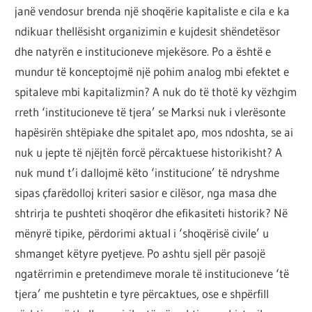
janë vendosur brenda një shoqërie kapitaliste e cila e ka
ndikuar thellësisht organizimin e kujdesit shëndetësor
dhe natyrën e institucioneve mjekësore. Po a është e
mundur të konceptojmë një pohim analog mbi efektet e
spitaleve mbi kapitalizmin? A nuk do të thotë ky vëzhgim
rreth ‘institucioneve të tjera’ se Marksi nuk i vlerësonte
hapësirën shtëpiake dhe spitalet apo, mos ndoshta, se ai
nuk u jepte të njëjtën forcë përcaktuese historikisht? A
nuk mund t’i dallojmë këto ‘institucione’ të ndryshme
sipas çfarëdolloj kriteri sasior e cilësor, nga masa dhe
shtrirja te pushteti shoqëror dhe efikasiteti historik? Në
mënyrë tipike, përdorimi aktual i ‘shoqërisë civile’ u
shmanget këtyre pyetjeve. Po ashtu sjell për pasojë
ngatërrimin e pretendimeve morale të institucioneve ‘të
tjera’ me pushtetin e tyre përcaktues, ose e shpërfill