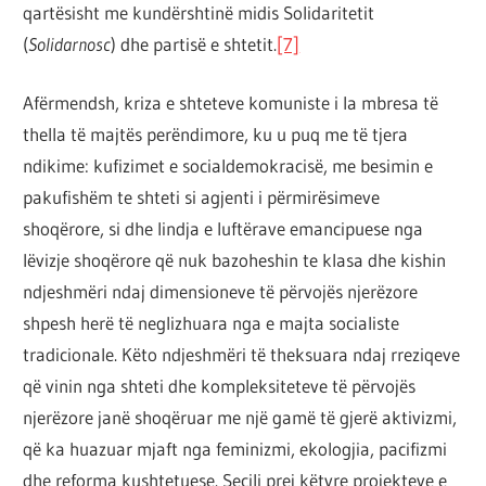
qartësisht me kundërshtinë midis Solidaritetit
(
Solidarnosc
) dhe partisë e shtetit.
[7]
Afërmendsh, kriza e shteteve komuniste i la mbresa të
thella të majtës perëndimore, ku u puq me të tjera
ndikime: kufizimet e socialdemokracisë, me besimin e
pakufishëm te shteti si agjenti i përmirësimeve
shoqërore, si dhe lindja e luftërave emancipuese nga
lëvizje shoqërore që nuk bazoheshin te klasa dhe kishin
ndjeshmëri ndaj dimensioneve të përvojës njerëzore
shpesh herë të neglizhuara nga e majta socialiste
tradicionale. Këto ndjeshmëri të theksuara ndaj rreziqeve
që vinin nga shteti dhe kompleksiteteve të përvojës
njerëzore janë shoqëruar me një gamë të gjerë aktivizmi,
që ka huazuar mjaft nga feminizmi, ekologjia, pacifizmi
dhe reforma kushtetuese. Secili prej këtyre projekteve e