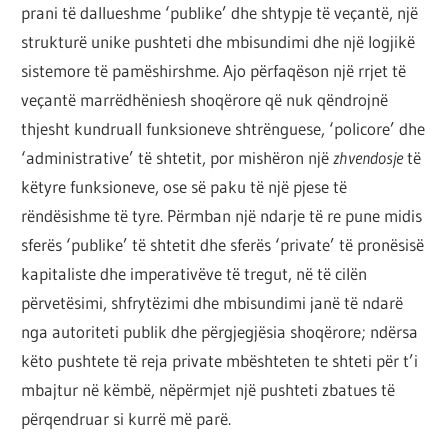
prani të dallueshme ‘publike’ dhe shtypje të veçantë, një
strukturë unike pushteti dhe mbisundimi dhe një logjikë
sistemore të pamëshirshme. Ajo përfaqëson një rrjet të
veçantë marrëdhëniesh shoqërore që nuk qëndrojnë
thjesht kundruall funksioneve shtrënguese, ‘policore’ dhe
‘administrative’ të shtetit, por mishëron një
zhvendosje
të
këtyre funksioneve, ose së paku të një pjese të
rëndësishme të tyre. Përmban një ndarje të re pune midis
sferës ‘publike’ të shtetit dhe sferës ‘private’ të pronësisë
kapitaliste dhe imperativëve të tregut, në të cilën
përvetësimi, shfrytëzimi dhe mbisundimi janë të ndarë
nga autoriteti publik dhe përgjegjësia shoqërore; ndërsa
këto pushtete të reja private mbështeten te shteti për t’i
mbajtur në këmbë, nëpërmjet një pushteti zbatues të
përqendruar si kurrë më parë.