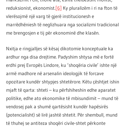
reduksionist, ekonomist.
[6]
Ky pluralizëm i ri na fton të
vlerësojmë një varg të gjerë institucionesh e
marrëdhëniesh të neglizhuara nga socializmi tradicional
me brengosjen e tij për ekonominë dhe klasën.
Nxitja e ringjalljes së kësaj dikotomie konceptuale ka
ardhur nga disa drejtime. Padyshim shtysa më e fortë
erdhi prej Evropës Lindore, ku ‘shoqëria civile’ ishte një
armë madhore në arsenalin ideologjik të forcave
opozitare kundër shtypjes shtetërore. Këtu çështjet ishin
mjaft të qarta: shteti – ku përfshiheshin edhe aparatet
politike, edhe ato ekonomike të mbisundimit – mund të
vendosej pak a shumë qartësisht kundër hapësirës
(potencialisht) së lirë jashtë shtetit. Për shembull, mund
të thuhej se antiteza shoqëri civile-shtet përkonte