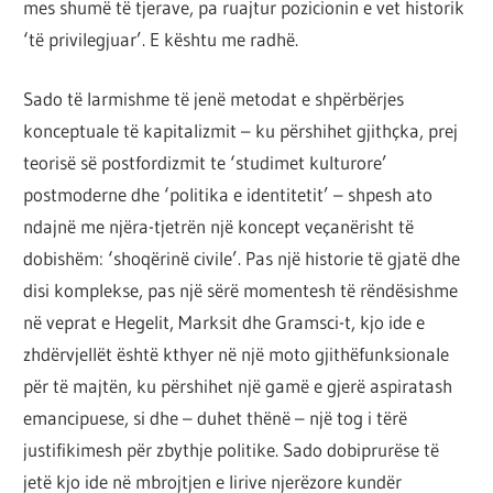
mes shumë të tjerave, pa ruajtur pozicionin e vet historik
‘të privilegjuar’. E kështu me radhë.
Sado të larmishme të jenë metodat e shpërbërjes
konceptuale të kapitalizmit – ku përshihet gjithçka, prej
teorisë së postfordizmit te ‘studimet kulturore’
postmoderne dhe ‘politika e identitetit’ – shpesh ato
ndajnë me njëra-tjetrën një koncept veçanërisht të
dobishëm: ‘shoqërinë civile’. Pas një historie të gjatë dhe
disi komplekse, pas një sërë momentesh të rëndësishme
në veprat e Hegelit, Marksit dhe Gramsci-t, kjo ide e
zhdërvjellët është kthyer në një moto gjithëfunksionale
për të majtën, ku përshihet një gamë e gjerë aspiratash
emancipuese, si dhe – duhet thënë – një tog i tërë
justifikimesh për zbythje politike. Sado dobiprurëse të
jetë kjo ide në mbrojtjen e lirive njerëzore kundër