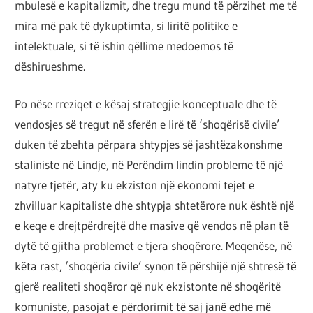
mbulesë e kapitalizmit, dhe tregu mund të përzihet me të
mira më pak të dykuptimta, si liritë politike e
intelektuale, si të ishin qëllime medoemos të
dëshirueshme.
Po nëse rreziqet e kësaj strategjie konceptuale dhe të
vendosjes së tregut në sferën e lirë të ‘shoqërisë civile’
duken të zbehta përpara shtypjes së jashtëzakonshme
staliniste në Lindje, në Perëndim lindin probleme të një
natyre tjetër, aty ku ekziston një ekonomi tejet e
zhvilluar kapitaliste dhe shtypja shtetërore nuk është një
e keqe e drejtpërdrejtë dhe masive që vendos në plan të
dytë të gjitha problemet e tjera shoqërore. Meqenëse, në
këta rast, ‘shoqëria civile’ synon të përshijë një shtresë të
gjerë realiteti shoqëror që nuk ekzistonte në shoqëritë
komuniste, pasojat e përdorimit të saj janë edhe më