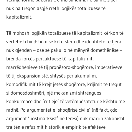
nuk na tregon asgjë rreth logjikës totalizuese të
kapitalizmit.
Të mohosh logjikën totalizuese të kapitalizmit kërkon të
vërtetosh bindshëm se këto sfera dhe identitete të tjera
nuk gjenden – ose së paku jo në mënyrë domethënëse –
brenda forcës përcaktuese të kapitalizmit,
marrëdhënieve të tij pronësoro-shoqërore, imperativëve
të tij ekspansionistë, shtysës për akumulim,
komodifikimit të krejt jetës shoqërore, krijimit të tregut
si domosdoshmëri, një mekanizmi shtrëngues
konkurrence dhe ‘rritjeje’ të vetëmbështetur e kështu me
radhë. Po argumentet e ‘shoqërisë civile’ (në fakt, çdo
argument ‘postmarksist’ në tërësi) nuk marrin zakonisht
trajtën e refuzimit historik e empirik të efekteve