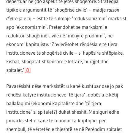
depërtuar në çdo aspekt të jetës shoqërore. Strategjia
tipike e argumentit të ‘shoqërisë civile’ – madje
raison
d’etre
-ja e tij – është të sulmojë ‘reduksionizmin’ marksist
apo ‘ekonomizmin’. Pretendohet se marksizmi e
redukton shoqërinë civile në ‘mënyrë prodhimi’, në
ekonomi kapitaliste. ‘Zhvlerësohet rëndësia e të tjera
institucioneve të shoqërisë civile – si hapësira shtëpiake,
kishat, shoqatat shkencore e letrare, burgjet dhe
spitalet.’
[8]
Pavarësisht nëse marksistët u kanë kushtuar ose jo pak
rëndësi këtyre institucioneve ‘të tjera’, dobësia e këtij
ballafaqimi (ekonomi kapitaliste dhe ‘të tjera
institucione’ si spitalet?) duket sheshit. Me siguri edhe
jomarksistët e kanë të mundur ta kuptojnë, për
shembull, të vërtetën e thjeshtë se në Perëndim spitalet