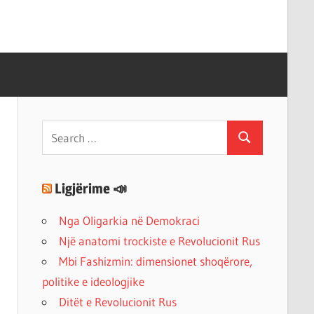
Search
Search
for:
Ligjërime 📣
Nga Oligarkia në Demokraci
Një anatomi trockiste e Revolucionit Rus
Mbi Fashizmin: dimensionet shoqërore,
politike e ideologjike
Ditët e Revolucionit Rus