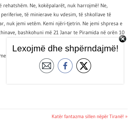
të rehatshëm. Ne, kokëpalarët, nuk harrojmë! Ne,
periferive, të minierave ku vdesim, të shkollave të
ar, nuk jemi vetëm. Kemi njëri-tjetrin. Ne jemi shpresa e
rethinave, bashkohuni më 21 Janar te Piramida në orën 10
Lexojmë dhe shpërndajmë!
Next
Katër fantazma sillen nëpër Tiranë!
Post: