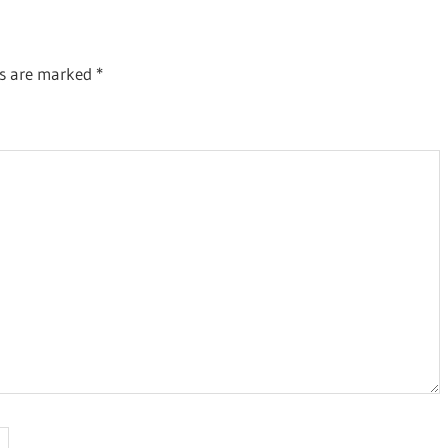
ds are marked
*