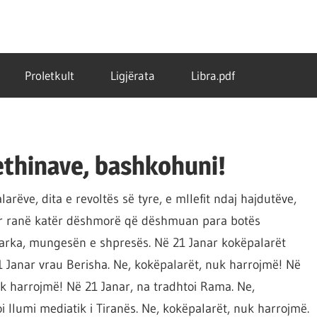
Proletkult
Ligjërata
Libra.pdf
rethinave, bashkohuni!
arëve, dita e revoltës së tyre, e mllefit ndaj hajdutëve,
nar ranë katër dëshmorë që dëshmuan para botës
arka, mungesën e shpresës. Në 21 Janar kokëpalarët
 Janar vrau Berisha. Ne, kokëpalarët, nuk harrojmë! Në
uk harrojmë! Në 21 Janar, na tradhtoi Rama. Ne,
 llumi mediatik i Tiranës. Ne, kokëpalarët, nuk harrojmë.