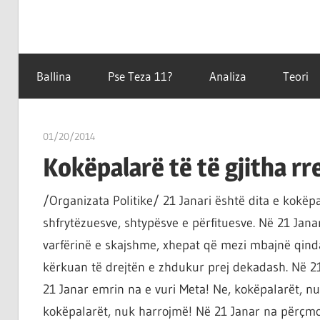
Filozofët
Teza
vetëm
Ballina
Pse Teza 11?
Analiza
Teori
e
kanë
11
shpjeguar
01/20/2014
T11 3
në
Kokëpalarë të të gjitha r
mënyra
të
/Organizata Politike/ 21 Janari është dita e kokëpal
ndryshme
shfrytëzuesve, shtypësve e përfituesve. Në 21 Ja
botën,
por
varfërinë e skajshme, xhepat që mezi mbajnë qind
çështja
kërkuan të drejtën e zhdukur prej dekadash. Në 21
është
21 Janar emrin na e vuri Meta! Ne, kokëpalarët, n
që
kokëpalarët, nuk harrojmë! Në 21 Janar na përçmoi