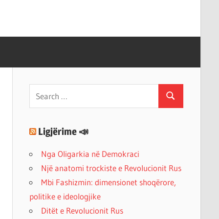
Search
Search
for:
Ligjërime 📣
Nga Oligarkia në Demokraci
Një anatomi trockiste e Revolucionit Rus
Mbi Fashizmin: dimensionet shoqërore,
politike e ideologjike
Ditët e Revolucionit Rus