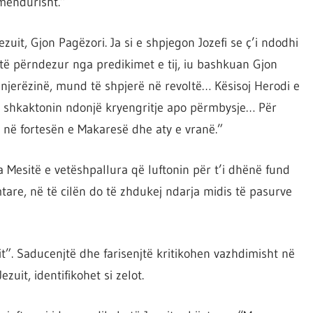
mendurisht.”
ezuit, Gjon Pagëzori. Ja si e shpjegon Jozefi se ç’i ndodhi
 të përndezur nga predikimet e tij, iu bashkuan Gjon
 njerëzinë, mund të shpjerë në revoltë… Kësisoj Herodi e
të shkaktonin ndonjë kryengritje apo përmbysje… Për
r në fortesën e Makaresë dhe aty e vranë.”
ga Mesitë e vetëshpallura që luftonin për t’i dhënë fund
are, në të cilën do të zhdukej ndarja midis të pasurve
mit”. Saducenjtë dhe farisenjtë kritikohen vazhdimisht në
ezuit, identifikohet si zelot.