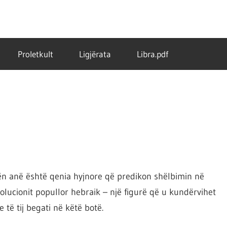
Proletkult
Ligjërata
Libra.pdf
rën anë është qenia hyjnore që predikon shëlbimin në
evolucionit popullor hebraik – një figurë që u kundërvihet
ë tij begati në këtë botë.