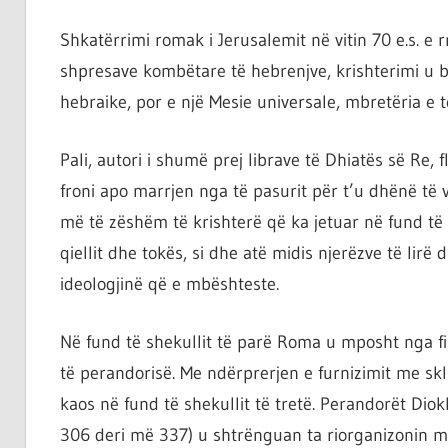
Shkatërrimi romak i Jerusalemit në vitin 70 e.s. e
shpresave kombëtare të hebrenjve, krishterimi u bë
hebraike, por e një Mesie universale, mbretëria e të
Pali, autori i shumë prej librave të Dhiatës së Re, 
froni apo marrjen nga të pasurit për t’u dhënë të v
më të zëshëm të krishterë që ka jetuar në fund të s
qiellit dhe tokës, si dhe atë midis njerëzve të lir
ideologjinë që e mbështeste.
Në fund të shekullit të parë Roma u mposht nga f
të perandorisë. Me ndërprerjen e furnizimit me skll
kaos në fund të shekullit të tretë. Perandorët Diok
306 deri më 337) u shtrënguan ta riorganizonin me