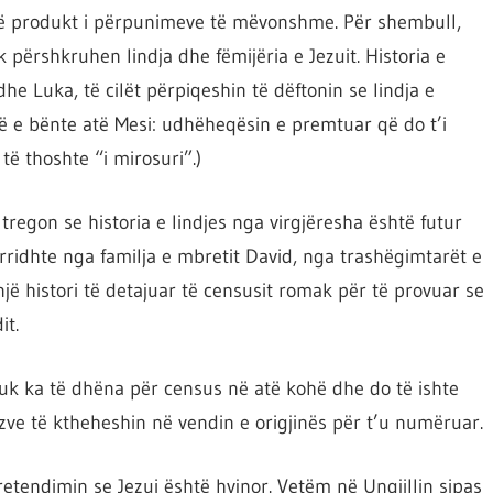
htë produkt i përpunimeve të mëvonshme. Për shembull,
uk përshkruhen lindja dhe fëmijëria e Jezuit. Historia e
he Luka, të cilët përpiqeshin të dëftonin se lindja e
që e bënte atë Mesi: udhëheqësin e premtuar që do t’i
të thoshte “i mirosuri”.)
tregon se historia e lindjes nga virgjëresha është futur
 rridhte nga familja e mbretit David, nga trashëgimtarët e
një histori të detajuar të censusit romak për të provuar se
it.
 nuk ka të dhëna për census në atë kohë dhe do të ishte
ve të ktheheshin në vendin e origjinës për t’u numëruar.
retendimin se Jezui është hyjnor. Vetëm në Ungjillin sipas