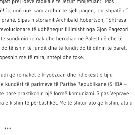
aft prej ideve radikale të Jezuit mbijetuan: “Mos
! Jo, unë nuk kam ardhur të sjell paqen, por shpatën.”
 pranë. Sipas historianit Archibald Robertson, “Shtresa
revolucionare të udhëhequr fillimisht nga Gjon Pagëzori
ste sundimin romak dhe herodian në Palestinë dhe të
do të ishin të fundit dhe të fundit do të dilnin të parët,
gopeshin me të mira, shtëpi dhe tokë.
 çudi që romakët e kryqëzuan dhe ndjekësit e tij u
e kundërt të parimeve të Partisë Republikane (SHBA –
 të parë praktikonin një formë komunizmi. Sipas Veprave
a e kishin të përbashkët. Me të shitur ato që kishin, ata u
***