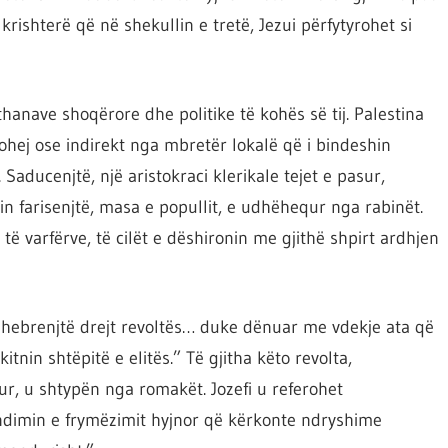
 krishterë që në shekullin e tretë, Jezui përfytyrohet si
thanave shoqërore dhe politike të kohës së tij. Palestina
dohej ose indirekt nga mbretër lokalë që i bindeshin
aducenjtë, një aristokraci klerikale tejet e pasur,
 farisenjtë, masa e popullit, e udhëhequr nga rabinët.
 të varfërve, të cilët e dëshironin me gjithë shpirt ardhjen
 hebrenjtë drejt revoltës… duke dënuar me vdekje ata që
nin shtëpitë e elitës.” Të gjitha këto revolta,
r, u shtypën nga romakët. Jozefi u referohet
ndimin e frymëzimit hyjnor që kërkonte ndryshime