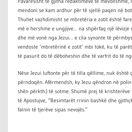
Pavarësisht të gjitha redaktimeve të mëvonshme, mj
mendoni se kam ardhur për të sjellë paqen në botë
Thuhet vazhdimisht se mbretëria e zotit është fare
më e hershme e ungjijve… na shpërfaq një lëvizje 
dhe më vonë nga Jezui… e cila synonte të përmby
vendoste ‘mbretërinë e zotit’ mbi tokë, ku të parët 
të pasurit do të dëboheshin dhe të varfrit do të n
Nëse Jezui luftonte për të tilla qëllime, nuk është
përndoqën. Afërmendsh, ky Jezu qëndron në polin 
shën përkth.) të sotme. Shumë prej të krishterëve
të Apostujve, “Besimtarët rrinin bashkë dhe gjithçk
falnin të tjerëve sipas nevojës.”