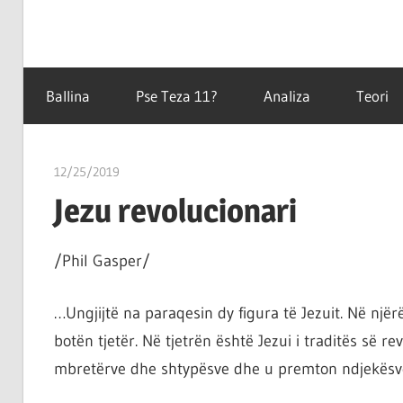
Filozofët
Teza
vetëm
Ballina
Pse Teza 11?
Analiza
Teori
e
kanë
11
shpjeguar
12/25/2019
T 11
në
Jezu revolucionari
mënyra
të
ndryshme
/Phil Gasper/
botën,
por
…Ungjijtë na paraqesin dy figura të Jezuit. Në një
çështja
botën tjetër. Në tjetrën është Jezui i traditës së r
është
mbretërve dhe shtypësve dhe u premton ndjekësve t
që