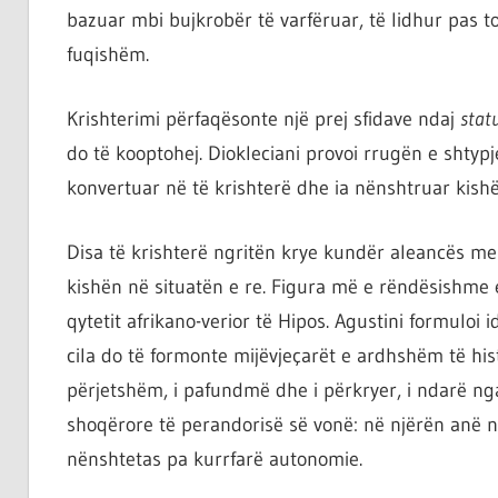
bazuar mbi bujkrobër të varfëruar, të lidhur pas 
fuqishëm.
Krishterimi përfaqësonte një prej sfidave ndaj
stat
do të kooptohej. Diokleciani provoi rrugën e shtypj
konvertuar në të krishterë dhe ia nënshtruar kish
Disa të krishterë ngritën krye kundër aleancës m
kishën në situatën e re. Figura më e rëndësishme e
qytetit afrikano-verior të Hipos. Agustini formuloi i
cila do të formonte mijëvjeçarët e ardhshëm të hist
përjetshëm, i pafundmë dhe i përkryer, i ndarë ng
shoqërore të perandorisë së vonë: në njërën anë nj
nënshtetas pa kurrfarë autonomie.