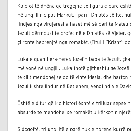
ta
Ka plot të dhëna që tregojnë se figura e parë ës
shndërrosh
në ungjillin sipas Markut, i pari i Dhiatës së Re, n
atë.
lindjes nga virgjëresha haset më së pari te Mateu d
Jezuit përmbushte profecinë e Dhiatës së Vjetër, 
çlironte hebrenjtë nga romakët. (Titulli “Krisht” do 
Luka e quan hera-herës Jozefin baba të Jezuit, çka 
më vonë në ungjill. Luka thotë gjithashtu se Jozefi
të cilit mendohej se do të vinte Mesia, dhe harton 
Jezui kishte lindur në Betlehem, vendlindja e David
Është e ditur që kjo histori është e trilluar sepse
absurde të mendohej se romakët u kërkonin njerëz
Sidoqoftë, tri ungjijtë e parë nuk e ngrenë kurrë p