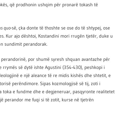
tokës, që prodhonin ushqim për pronarë tokash të
us quo
-së, çka donte të thoshte se ose do të shtypej, ose
es. Kur ajo dështoi, Kostandini mori rrugën tjetër, duke u
ën sundimit perandorak.
e perandorinë, por shumë syresh shquan avantazhe për
 rrymës së dytë ishte Agustini (354-430), peshkopi i
deologjinë e një aleance të re midis kishës dhe shtetit, e
orisë perëndimore. Sipas kozmologjisë së tij, zoti i
a toka e fundme dhe e degjeneruar, pasqyronte realitetet
ë perandor me fuqi si të zotit, kurse në tjetrën