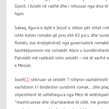
Gjonit, i fundit në radhë dhe i refuzuar nga disa të
hyjni.
Sakaq, figura e dytë e Jezuit u shkon për shtat rre
ishte koloni romake që prej vitit 63 p.e.s. dhe sun
Romës, ose drejtpërdrejt nga guvernatorë romakë. S
bashkëpunonin me romakët. Atyre u kundërviheshin
Patriotët më radikalë ishin zelotët – më të varfrit e
e Mesisë.
Jozefi
[1]
shkruan se zelotët “i shtynin vazhdimisht
vazhdonin t’i bindeshin sundimit romak… dhe plaçkit
shpeshherë të udhëhequra nga Mesi të vetëshpallu
“mashtruesve dhe sharlatanëve të cilët, me prete