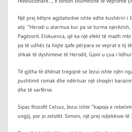
revolucionare…, e bindin shumësinë të vepronte ç
Një prej këtyre agjitatorëve ishte edhe kushëriri i J
atij: “Herodi u alarmua kur pa se turma njerëzish,
Pagëzorit. Elokuenca, që ka një efekt të madh mbi
pa të udhës ta hiqte qafe përpara se veprat e tij 
shkak të dyshimeve të Herodit, Gjoni u çua i lidhu
Të gjitha të dhënat tregojnë se Jezui ishte njëri n
pushtimit romak dhe ndërtuar një shoqëri barazimt
dhe të varfërve.
Sipas filozofit Celsus, Jezui ishte “kapoja e rebeli
ungjij, por jo zelotët. Simoni, një prej ndjekësve të J