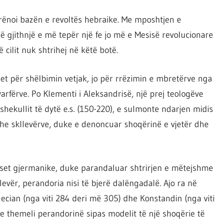
 rrënoi bazën e revoltës hebraike. Me mposhtjen e
 gjithnjë e më tepër një fe jo më e Mesisë revolucionare
 cilit nuk shtrihej në këtë botë.
flet për shëlbimin vetjak, jo për rrëzimin e mbretërve nga
arfërve. Po Klementi i Aleksandrisë, një prej teologëve
hekullit të dytë e.s. (150-220), e sulmonte ndarjen midis
ë dhe skllevërve, duke e denoncuar shoqërinë e vjetër dhe
iset gjermanike, duke parandaluar shtrirjen e mëtejshme
evër, perandoria nisi të bjerë dalëngadalë. Ajo ra në
lecian (nga viti 284 deri më 305) dhe Konstandin (nga viti
 themeli perandorinë sipas modelit të një shoqërie të