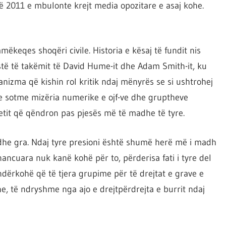
 2011 e mbulonte krejt media opozitare e asaj kohe.
ëkeqes shoqëri civile. Historia e kësaj të fundit nis
stë të takëmit të David Hume-it dhe Adam Smith-it, ku
nizma që kishin rol kritik ndaj mënyrës se si ushtrohej
e sotme mizëria numerike e ojf-ve dhe gruptheve
tit që qëndron pas pjesës më të madhe të tyre.
dhe gra. Ndaj tyre presioni është shumë herë më i madh
nancuara nuk kanë kohë për to, përderisa fati i tyre del
dërkohë që të tjera grupime për të drejtat e grave e
une, të ndryshme nga ajo e drejtpërdrejta e burrit ndaj