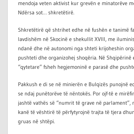
mendoja veten aktivist kur grevën e minatorëve më
Ndërsa sot… shkretëtirë.
Shkretëtirë që shtrihet edhe në fushën e tanimë fam
lavdishëm në Skocinë e shekullit XVIII, me ilumini
ndanë dhe në autonomi nga shteti krijoheshin orga
pushteti dhe organizohej shoqëria. Në Shqipërinë 
“qytetare” fsheh hegjemoninë e parasë dhe pushte
Pakkush e di se në minierën e Bulqizës punojnë e
se ndaj punëtorëve të nëntokës. Por ojf-të e mirëfi
jashtë vathës së “numrit të grave në parlament”, n
kanë të vështirë të përfytyrojnë trajta të tjera dh
gruas në shtëpi.