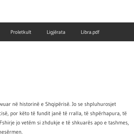
Proletkult
Ligjërata
Libra.pdf
uar në historinë e Shqipërisë. Jo se shpluhurosjet
së, por këto të fundit janë të rralla, të shpërhapura, të
Fshirje jo vetëm si zhdukje e të shkuarës apo e tashmes,
 nesërmen.