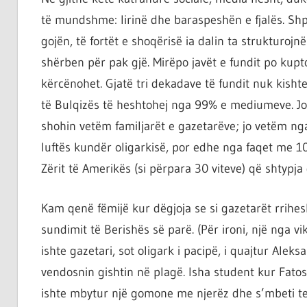
të mundshme: lirinë dhe baraspeshën e fjalës. Sh
gojën, të fortët e shoqërisë ia dalin ta strukturojn
shërben për pak gjë. Mirëpo javët e fundit po kupto
kërcënohet. Gjatë tri dekadave të fundit nuk kish
të Bulqizës të heshtohej nga 99% e mediumeve. Jo 
shohin vetëm familjarët e gazetarëve; jo vetëm nga
luftës kundër oligarkisë, por edhe nga faqet me 10 
Zërit të Amerikës (si përpara 30 viteve) që shtypja d
Kam qenë fëmijë kur dëgjoja se si gazetarët rrihes
sundimit të Berishës së parë. (Për ironi, një nga v
ishte gazetari, sot oligark i pacipë, i quajtur Ale
vendosnin gishtin në plagë. Isha student kur Fato
ishte mbytur një gomone me njerëz dhe s’mbeti tel