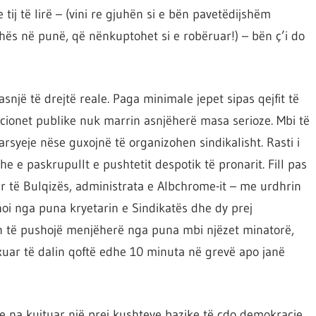
 tij të lirë – (vini re gjuhën si e bën pavetëdijshëm
hës në punë, që nënkuptohet si e robëruar!) – bën ç’i do
një të drejtë reale. Paga minimale jepet sipas qejfit të
ucionet publike nuk marrin asnjëherë masa serioze. Mbi të
rsyeje nëse guxojnë të organizohen sindikalisht. Rasti i
e e paskrupullt e pushtetit despotik të pronarit. Fill pas
r të Bulqizës, administrata e Albchrome-it – me urdhrin
hoi nga puna kryetarin e Sindikatës dhe dy prej
kon të pushojë menjëherë nga puna mbi njëzet minatorë,
uar të dalin qoftë edhe 10 minuta në grevë apo janë
ke na kujtuar një prej kushteve bazike të çdo demokracie