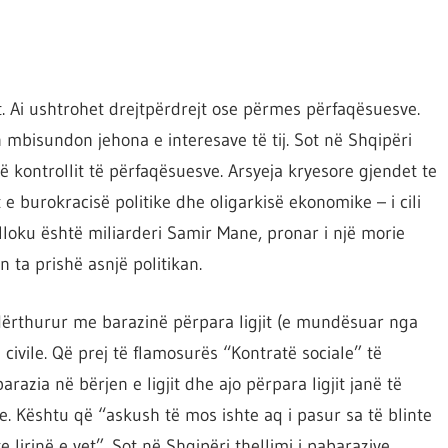
t. Ai ushtrohet drejtpërdrejt ose përmes përfaqësuesve.
n mbisundon jehona e interesave të tij. Sot në Shqipëri
 kontrollit të përfaqësuesve. Arsyeja kryesore gjendet te
 e burokracisë politike dhe oligarkisë ekonomike – i cili
blloku është miliarderi Samir Mane, pronar i një morie
 ta prishë asnjë politikan.
dërthurur me barazinë përpara ligjit (e mundësuar nga
civile. Që prej të flamosurës “Kontratë sociale” të
azia në bërjen e ligjit dhe ajo përpara ligjit janë të
. Kështu që “askush të mos ishte aq i pasur sa të blinte
te lirinë e vet”. Sot në Shqipëri thellimi i pabarazive