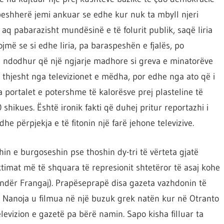
peshherë jemi ankuar se edhe kur nuk ta mbyll njeri
ë aq pabarazisht mundësinë e të folurit publik, saqë liria
jmë se si edhe liria, pa baraspeshën e fjalës, po
te ndodhur që një ngjarje madhore si greva e minatorëve
thjesht nga televizionet e mëdha, por edhe nga ato që i
 portalet e potershme të kalorësve prej plasteline të
shikues. Është ironik fakti që duhej pritur reportazhi i
he përpjekja e të fitonin një farë jehone televizive.
hin e burgoseshin pse thoshin dy-tri të vërteta gjatë
iktimat më të shquara të represionit shtetëror të asaj kohe
ksandër Frangaj). Prapëseprapë disa gazeta vazhdonin të
s Nanoja u filmua në një buzuk grek natën kur në Otranto
evizion e gazetë pa bërë namin. Sapo kisha filluar ta