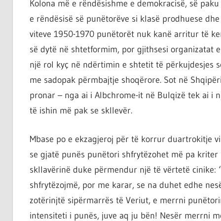
Kolona më e rëndësishme e demokracisë, së paku që
e rëndësisë së punëtorëve si klasë prodhuese dhe 
viteve 1950-1970 punëtorët nuk kanë arritur të ke
së dytë në shtetformim, por gjithsesi organizatat e 
një rol kyç në ndërtimin e shtetit të përkujdesjes
me sadopak përmbajtje shoqërore. Sot në Shqipëri
pronar – nga ai i Albchrome-it në Bulqizë tek ai i n
të ishin më pak se skllevër.
Mbase po e ekzagjeroj për të korrur duartrokitje 
se gjatë punës punëtori shfrytëzohet më pa kriter 
skllavërinë duke përmendur një të vërtetë cinike: 
shfrytëzojmë, por me karar, se na duhet edhe nesër
zotërinjtë sipërmarrës të Veriut, e merrni punëto
intensiteti i punës, juve aq ju bën! Nesër merrni m