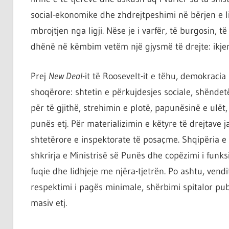
social-ekonomike dhe zhdrejtpeshimi në bërjen e l
mbrojtjen nga ligji. Nëse je i varfër, të burgosin, t
dhënë në këmbim vetëm një gjysmë të drejte: ikje
Prej
New Deal
-it të Roosevelt-it e tëhu, demokraci
shoqërore: shtetin e përkujdesjes sociale, shënde
për të gjithë, strehimin e plotë, papunësinë e ulët
punës etj. Për materializimin e këtyre të drejtave j
shtetërore e inspektorate të posaçme. Shqipëria e
shkrirja e Ministrisë së Punës dhe copëzimi i funks
fuqie dhe lidhjeje me njëra-tjetrën. Po ashtu, vend
respektimi i pagës minimale, shërbimi spitalor pu
masiv etj.