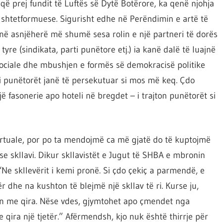
 prej fundit të Luftës së Dytë Botërore, ka qenë njohja
shtetformuese. Sigurisht edhe në Perëndimin e artë të
në asnjëherë më shumë sesa rolin e një partneri të dorës
tyre (sindikata, parti punëtore etj.) ia kanë dalë të luajnë
 sociale dhe mbushjen e formës së demokracisë politike
 punëtorët janë të persekutuar si mos më keq. Çdo
jë fasonerie apo hoteli në bregdet – i trajton punëtorët si
virtuale, por po ta mendojmë ca më gjatë do të kuptojmë
se skllavi. Dikur skllavistët e Jugut të SHBA e mbronin
“Ne skllevërit i kemi pronë. Si çdo çekiç a parmendë, e
 dhe na kushton të blejmë një skllav të ri. Kurse ju,
rin me qira. Nëse vdes, gjymtohet apo çmendet nga
e qira një tjetër.” Afërmendsh, kjo nuk është thirrje për