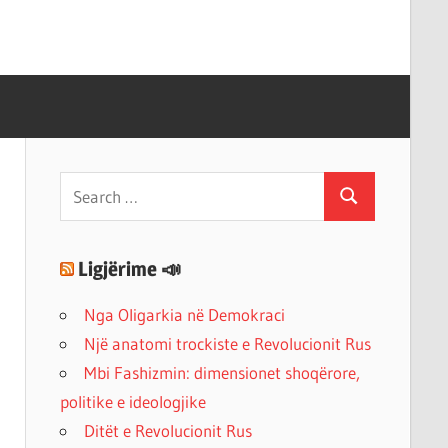
Search
Search
for:
Ligjërime 📣
Nga Oligarkia në Demokraci
Një anatomi trockiste e Revolucionit Rus
Mbi Fashizmin: dimensionet shoqërore,
politike e ideologjike
Ditët e Revolucionit Rus