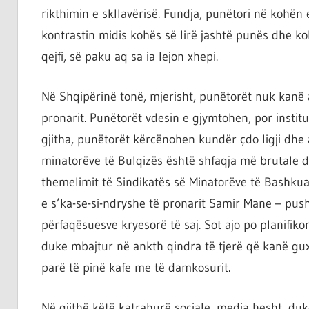
rikthimin e skllavërisë. Fundja, punëtori në kohën e
kontrastin midis kohës së lirë jashtë punës dhe ko
qejfi, së paku aq sa ia lejon xhepi.
Në Shqipërinë tonë, mjerisht, punëtorët nuk kanë as
pronarit. Punëtorët vdesin e gjymtohen, por instit
gjitha, punëtorët kërcënohen kundër çdo ligji dhe a
minatorëve të Bulqizës është shfaqja më brutale dh
themelimit të Sindikatës së Minatorëve të Bashkua
e s’ka-se-si-ndryshe të pronarit Samir Mane – pus
përfaqësuesve kryesorë të saj. Sot ajo po planifi
duke mbajtur në ankth qindra të tjerë që kanë gux
parë të pinë kafe me të damkosurit.
Në gjithë këtë katrahurë sociale, media hesht, du