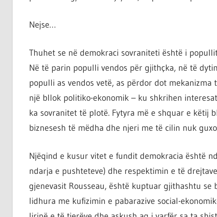
ta
shndërrosh
Nejse…
atë.
Thuhet se në demokraci sovraniteti është i populli
Në të parin populli vendos për gjithçka, në të dyti
populli as vendos vetë, as përdor dot mekanizma të
një bllok politiko-ekonomik – ku shkrihen interesat
ka sovranitet të plotë. Fytyra më e shquar e këtij 
biznesesh të mëdha dhe njeri me të cilin nuk guxon
Njëqind e kusur vitet e fundit demokracia është n
ndarja e pushteteve) dhe respektimin e të drejtave 
gjenevasit Rousseau, është kuptuar gjithashtu se bar
lidhura me kufizimin e pabarazive social-ekonomike
lirinë e të tjerëve dhe askush aq i varfër sa ta shis