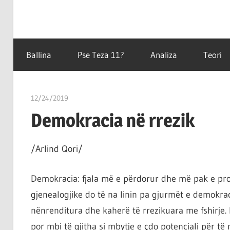
Filozofët
Teza
vetëm
Ballina
Pse Teza 11?
Analiza
Teori
e
kanë
11
shpjeguar
12/24/2019
T 11
në
Demokracia në rrezik
mënyra
të
ndryshme
/Arlind Qori/
botën,
por
Demokracia: fjala më e përdorur dhe më pak e prov
çështja
gjenealogjike do të na linin pa gjurmët e demokraci
është
nënrenditura dhe kaherë të rrezikuara me fshirje. 
që
por mbi të gjitha si mbytje e çdo potenciali për të