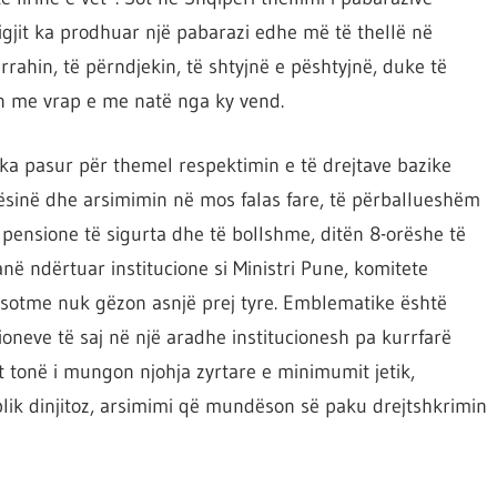
igjit ka prodhuar një pabarazi edhe më të thellë në
ë rrahin, të përndjekin, të shtyjnë e pështyjnë, duke të
n me vrap e me natë nga ky vend.
a ka pasur për themel respektimin e të drejtave bazike
tësinë dhe arsimimin në mos falas fare, të përballueshëm
, pensione të sigurta dhe të bollshme, ditën 8-orëshe të
anë ndërtuar institucione si Ministri Pune, komitete
 sotme nuk gëzon asnjë prej tyre. Emblematike është
ioneve të saj në një aradhe institucionesh pa kurrfarë
it tonë i mungon njohja zyrtare e minimumit jetik,
blik dinjitoz, arsimimi që mundëson së paku drejtshkrimin