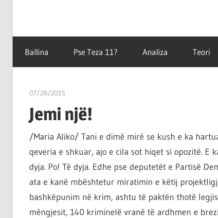
Filozofët
Teza
vetëm
Ballina
Pse Teza 11?
Analiza
Teori
e
kanë
11
shpjeguar
07/28/2015
T11 3
në
Jemi një!
mënyra
të
/Maria Aliko/ Tani e dimë mirë se kush e ka hartua
ndryshme
qeveria e shkuar, ajo e cila sot hiqet si opozitë. 
botën,
por
dyja. Po! Të dyja. Edhe pse deputetët e Partisë De
çështja
ata e kanë mbështetur miratimin e këtij projektlig
është
bashkëpunim në krim, ashtu të paktën thotë legjisl
që
mëngjesit, 140 kriminelë vranë të ardhmen e brezit