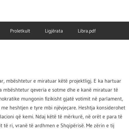
Proletkult
Ligjërata
Libra.pdf
r, mbështetur e miratuar këtë projektligj. E ka hartuar
E ka mbështetur qeveria e sotme dhe e kanë miratuar të
mokratike mungonin fizikisht gjatë votimit në parlament,
j me heshtjen e tyre mbi njëvjeçare. Heshtja konsiderohet
acioni që kemi. Ndaj këtë të mërkurë, në orët e para të
 të ri, vranë të ardhmen e Shqipërisë. Me zërin e tij