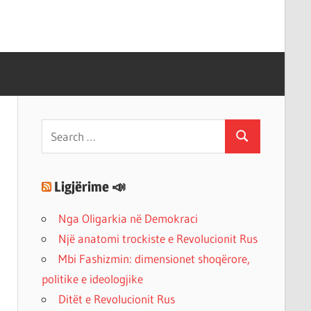
Search
Search
for:
Ligjërime 📣
Nga Oligarkia në Demokraci
Një anatomi trockiste e Revolucionit Rus
Mbi Fashizmin: dimensionet shoqërore,
politike e ideologjike
Ditët e Revolucionit Rus