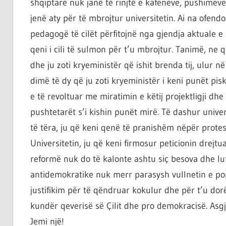
shqiptarë nuk janë të rinjtë e kafeneve, pushimeve
jenë aty për të mbrojtur universitetin. Ai na ofend
pedagogë të cilët përfitojnë nga gjendja aktuale e un
qeni i cili të sulmon për t’u mbrojtur. Tanimë, ne 
dhe ju zoti kryeministër që ishit brenda tij, ulur 
dimë të dy që ju zoti kryeministër i keni punët p
e të revoltuar me miratimin e këtij projektligji dh
pushtetarët s’i kishin punët mirë. Të dashur unive
të tëra, ju që keni qenë të pranishëm nëpër prote
Universitetin, ju që keni firmosur peticionin drejtua
reformë nuk do të kalonte ashtu siç besova dhe luf
antidemokratike nuk merr parasysh vullnetin e popu
justifikim për të qëndruar kokulur dhe për t’u dorë
kundër qeverisë së Çilit dhe pro demokracisë. Asgj
Jemi një!