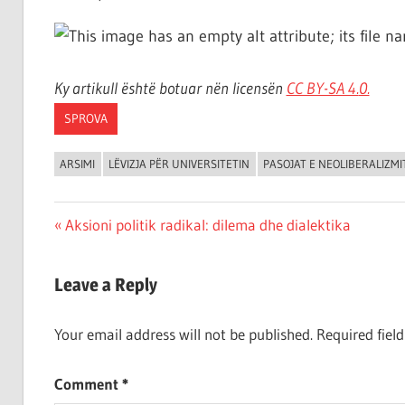
Ky artikull është botuar nën licensën
CC BY-SA 4.
0.
SPROVA
ARSIMI
LËVIZJA PËR UNIVERSITETIN
PASOJAT E NEOLIBERALIZMI
Post
Previous
Aksioni politik radikal: dilema dhe dialektika
Post:
navigation
Leave a Reply
Your email address will not be published.
Required fiel
Comment
*