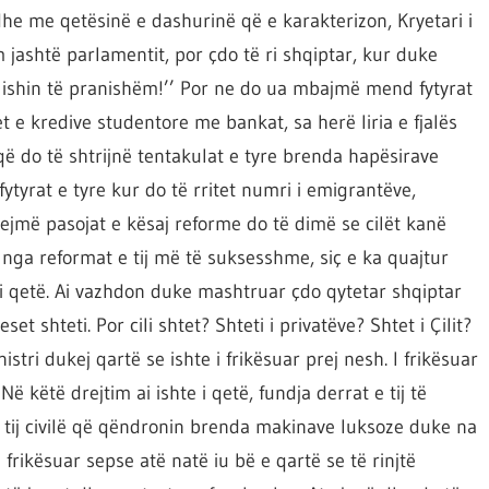
he me qetësinë e dashurinë që e karakterizon, Kryetari i
jashtë parlamentit, por çdo të ri shqiptar, kur duke
ë ishin të pranishëm!’’ Por ne do ua mbajmë mend fytyrat
 e kredive studentore me bankat, sa herë liria e fjalës
 do të shtrijnë tentakulat e tyre brenda hapësirave
 fytyrat e tyre kur do të rritet numri i emigrantëve,
jejmë pasojat e kësaj reforme do të dimë se cilët kanë
 nga reformat e tij më të suksesshme, siç e ka quajtur
 i qetë. Ai vazhdon duke mashtruar çdo qytetar shqiptar
t shteti. Por cili shtet? Shteti i privatëve? Shtet i Çilit?
istri dukej qartë se ishte i frikësuar prej nesh. I frikësuar
Në këtë drejtim ai ishte i qetë, fundja derrat e tij të
e tij civilë që qëndronin brenda makinave luksoze duke na
frikësuar sepse atë natë iu bë e qartë se të rinjtë