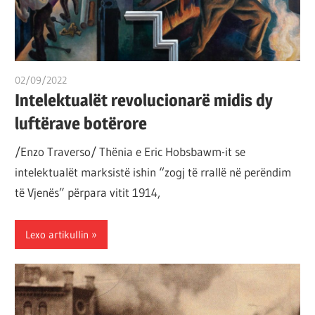
02/09/2022
T 11
Intelektualët revolucionarë midis dy
luftërave botërore
/Enzo Traverso/ Thënia e Eric Hobsbawm-it se
intelektualët marksistë ishin “zogj të rrallë në perëndim
të Vjenës” përpara vitit 1914,
Lexo artikullin