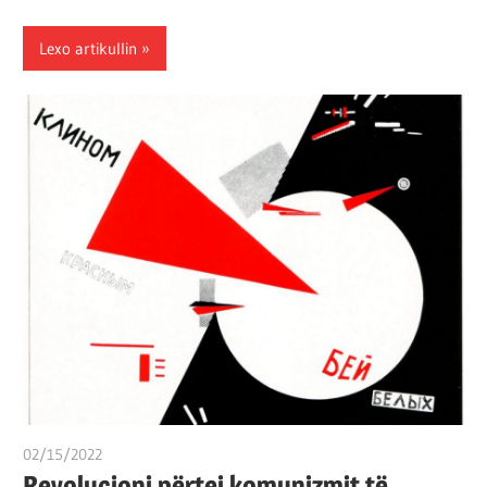
Lexo artikullin
02/15/2022
T 11
Revolucioni përtej komunizmit të