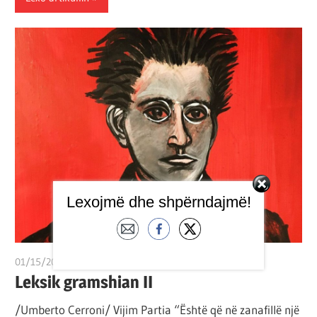
Lexojmë dhe shpërndajmë!
01/15/2022
T 11
Leksik gramshian II
/Umberto Cerroni/ Vijim Partia “Është që në zanafillë një