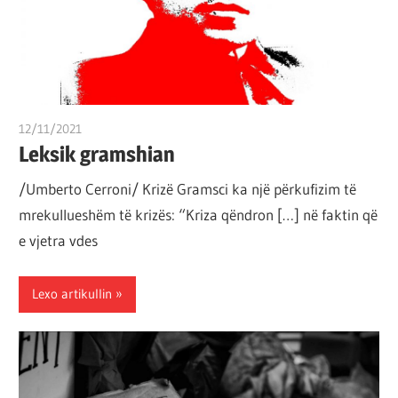
12/11/2021
T 11
Leksik gramshian
/Umberto Cerroni/ Krizë Gramsci ka një përkufizim të
mrekullueshëm të krizës: “Kriza qëndron […] në faktin që
e vjetra vdes
Lexo artikullin