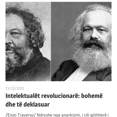
11/22/2021
T 11
Intelektualët revolucionarë: bohemë
dhe të deklasuar
/Enzo Traverso/ Ndryshe nga anarkizmi, i cili gjithherë i