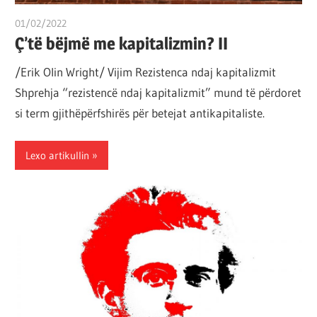
01/02/2022
T 11
Ç’të bëjmë me kapitalizmin? II
/Erik Olin Wright/ Vijim Rezistenca ndaj kapitalizmit
Shprehja “rezistencë ndaj kapitalizmit” mund të përdoret
si term gjithëpërfshirës për betejat antikapitaliste.
Lexo artikullin