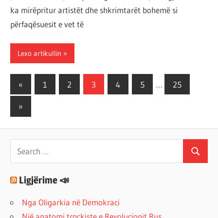
ka mirëpritur artistët dhe shkrimtarët bohemë si
përfaqësuesit e vet të
Lexo artikullin
Posts
Previous
«
1
2
3
4
5
…
25
Posts
pagination
Next
»
Posts
Search
Search
for:
Ligjërime 📣
Nga Oligarkia në Demokraci
Një anatomi trockiste e Revolucionit Rus