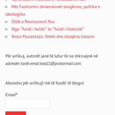
Mbi Fashizmin: dimensionet shoqërore, politike e
ideologjike
Ditët e Revolucionit Rus
Nga “fundi i botës” te “fundi i historisë”
Nicos Poulantzas: Shteti dhe shoqëria klasore
Për artikuj, autorët janë të lutur të na shkruajnë në
adresën tonë
email.teza11@protonmail.com.
Abonohu për artikujt më të fundit të blogut
Email*