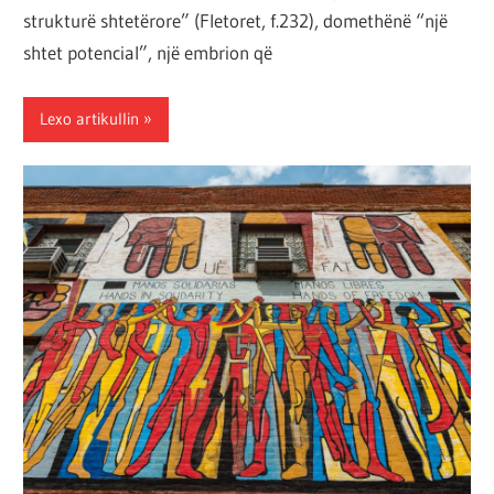
strukturë shtetërore” (Fletoret, f.232), domethënë “një
shtet potencial”, një embrion që
Lexo artikullin