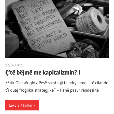
12/07/2021
T 11
Ç’të bëjmë me kapitalizmin? I
/Erik Olin Wright/ Pesë strategji të ndryshme – të cilat do
t’i quaj “logjika strategjike” – kanë pasur rëndësi të
Lexo artikullin