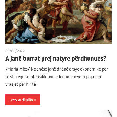
por
çështja
është
që
ta
shndërrosh
atë.
03/03/2022
T 11
A janë burrat prej natyre përdhunues?
/Maria Mies/ Ndonëse janë dhënë arsye ekonomike për
të shpjeguar intensifikimin e fenomeneve si paja apo
vrasjet për hir të
Lexo artikullin