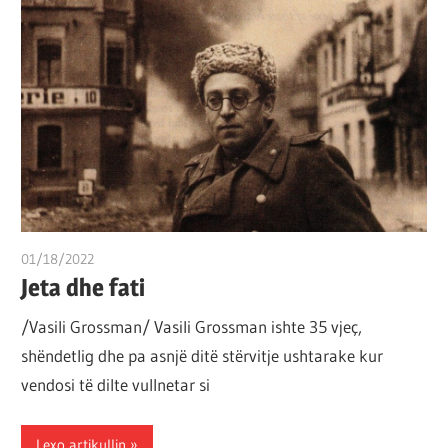
01/18/2022
T 11
Jeta dhe fati
/Vasili Grossman/ Vasili Grossman ishte 35 vjeç,
shëndetlig dhe pa asnjë ditë stërvitje ushtarake kur
vendosi të dilte vullnetar si
Lexo artikullin