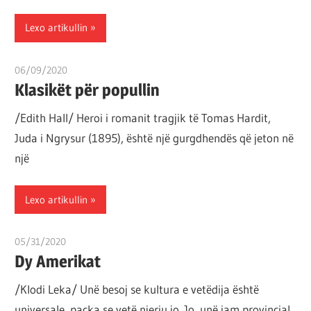
por
Lexo artikullin
çështja
është
që
06/09/2020
T 11
Klasikët për popullin
ta
shndërrosh
/Edith Hall/ Heroi i romanit tragjik të Tomas Hardit,
atë.
Juda i Ngrysur (1895), është një gurgdhendës që jeton në
një
Lexo artikullin
05/31/2020
T 11
Dy Amerikat
/Klodi Leka/ Unë besoj se kultura e vetëdija është
universale, paçka se vetë njeriu jo. Jo, unë jam provincial.