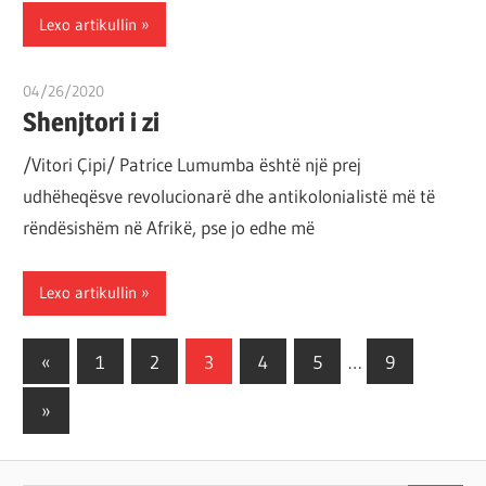
Lexo artikullin
04/26/2020
T 11
Shenjtori i zi
/Vitori Çipi/ Patrice Lumumba është një prej
udhëheqësve revolucionarë dhe antikolonialistë më të
rëndësishëm në Afrikë, pse jo edhe më
Lexo artikullin
Posts
Previous
«
1
2
3
4
5
…
9
Posts
pagination
Next
»
Posts