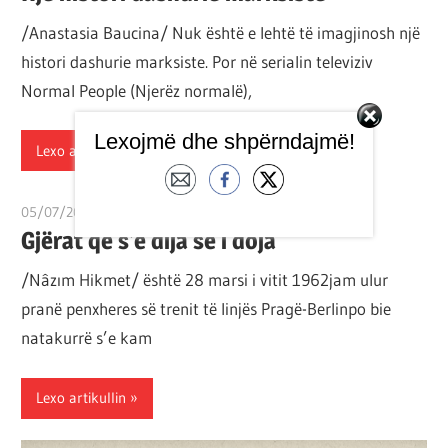
/Anastasia Baucina/ Nuk është e lehtë të imagjinosh një
histori dashurie marksiste. Por në serialin televiziv
Normal People (Njerëz normalë),
Lexojmë dhe shpërndajmë!
Lexo artikullin
05/07/2020
T11 2
Gjërat që s’e dija se i doja
/Nâzım Hikmet/ është 28 marsi i vitit 1962jam ulur
pranë penxheres së trenit të linjës Pragë-Berlinpo bie
natakurrë s’e kam
Lexo artikullin