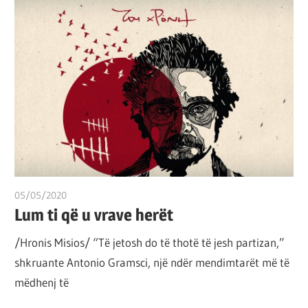
05/05/2020
T 11
Lum ti që u vrave herët
/Hronis Misios/ “Të jetosh do të thotë të jesh partizan,”
shkruante Antonio Gramsci, një ndër mendimtarët më të
mëdhenj të