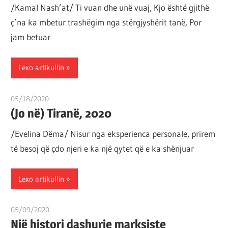
/Kamal Nash’at/ Ti vuan dhe unë vuaj, Kjo është gjithë
ç’na ka mbetur trashëgim nga stërgjyshërit tanë, Por
jam betuar
Lexo artikullin
05/18/2020
T 11
(Jo në) Tiranë, 2020
/Evelina Dëma/ Nisur nga eksperienca personale, prirem
të besoj që çdo njeri e ka një qytet që e ka shënjuar
Lexo artikullin
05/09/2020
T 11
Një histori dashurie marksiste