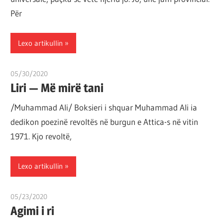
Për
Lexo artikullin
05/30/2020
T 11
Liri — Më mirë tani
/Muhammad Ali/ Boksieri i shquar Muhammad Ali ia
dedikon poezinë revoltës në burgun e Attica-s në vitin
1971. Kjo revoltë,
Lexo artikullin
05/23/2020
T 11
Agimi i ri