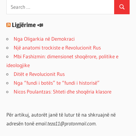
Search
Search
for:
Ligjërime 📣
Nga Oligarkia në Demokraci
Një anatomi trockiste e Revolucionit Rus
Mbi Fashizmin: dimensionet shoqërore, politike e
ideologjike
Ditët e Revolucionit Rus
Nga “fundi i botës” te “fundi i historisë”
Nicos Poulantzas: Shteti dhe shoqëria klasore
Për artikuj, autorët janë të lutur të na shkruajnë në
adresën tonë
email.teza11@protonmail.com.