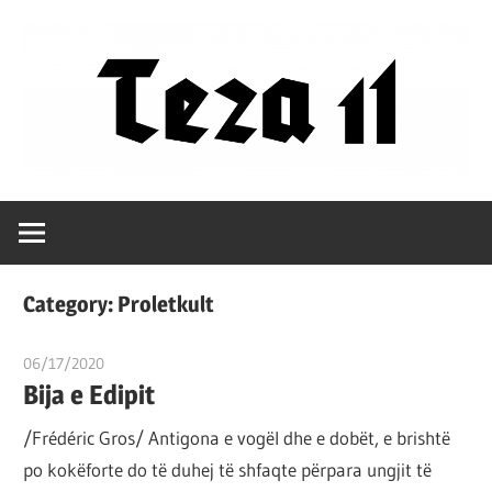
Skip
to
content
Filozofët
Teza
vetëm
e
11
kanë
Category:
Proletkult
shpjeguar
në
06/17/2020
T 11
mënyra
Bija e Edipit
të
/Frédéric Gros/ Antigona e vogël dhe e dobët, e brishtë
ndryshme
po kokëforte do të duhej të shfaqte përpara ungjit të
botën,