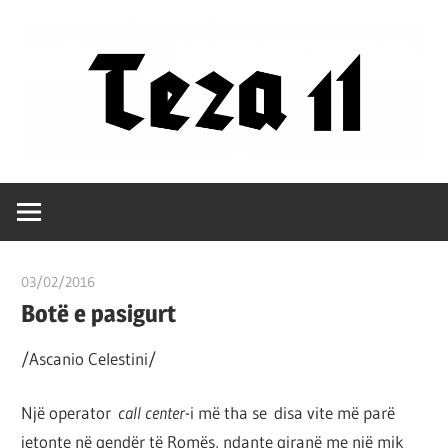
Skip
to
content
Filozofët
Teza
vetëm
e
11
kanë
03/02/2016
T11 3
shpjeguar
Botë e pasigurt
në
mënyra
/Ascanio Celestini/
të
ndryshme
Një operator
call center
-i më tha se disa vite më parë
botën,
jetonte në qendër të Romës, ndante qiranë me një mik