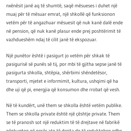
nxënësit janë aq të shumtë, saqë mësueses i duhet një
muaj për të mësuar emrat, një shkollë që funksionon
vetëm për të angazhuar mësuesit që nuk kanë dalë ende
në pension, që nuk kanë plasur ende prej poshtërimit të
vazhdueshëm ndaj të cilit janë të ekspozuar.
Një punëtor është i pasigurt jo vetëm për shkak të
pasigurisë së punës së tij, por mbi të gjitha sepse janë të
pasigurta shkolla, shtëpia, shërbimi shëndetësor,
transporti, mjetet e informimit, kultura, ushqimi që ha
dhe uji që pi, energjia që konsumon dhe rrobat që vesh.
Në të kundërt, unë them se shkolla është vetëm publike.
Them se shkolla private është një çështje private. Them
se të pranosh sot një reduktim të të drejtave në fabrikë
nënkupton që nesër ato të drejta do të reduktohen edhe