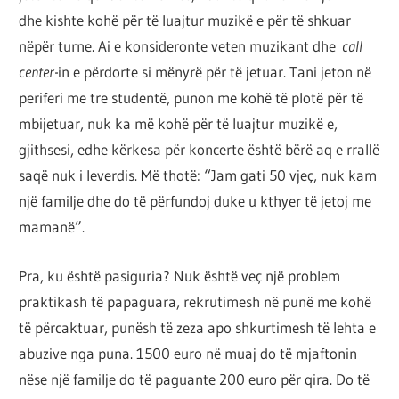
por
dhe kishte kohë për të luajtur muzikë e për të shkuar
çështja
nëpër turne. Ai e konsideronte veten muzikant dhe
call
është
center-
in e përdorte si mënyrë për të jetuar. Tani jeton në
që
periferi me tre studentë, punon me kohë të plotë për të
ta
mbijetuar, nuk ka më kohë për të luajtur muzikë e,
shndërrosh
gjithsesi, edhe kërkesa për koncerte është bërë aq e rrallë
atë.
saqë nuk i leverdis. Më thotë: “Jam gati 50 vjeç, nuk kam
një familje dhe do të përfundoj duke u kthyer të jetoj me
mamanë”.
Pra, ku është pasiguria? Nuk është veç një problem
praktikash të papaguara, rekrutimesh në punë me kohë
të përcaktuar, punësh të zeza apo shkurtimesh të lehta e
abuzive nga puna. 1500 euro në muaj do të mjaftonin
nëse një familje do të paguante 200 euro për qira. Do të