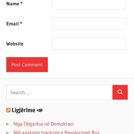
Name
*
Email
*
Website
Search
Search
for:
Ligjërime 📣
Nga Oligarkia në Demokraci
Një anatomi trockiste e Revolucionit Rus