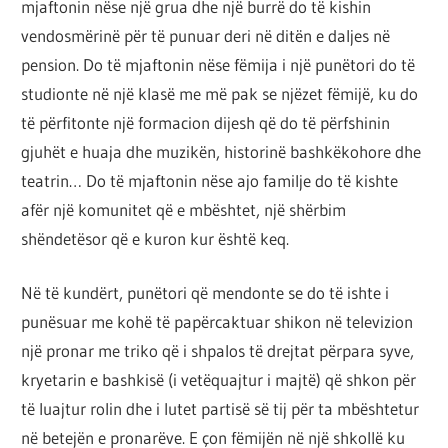
mjaftonin nëse një grua dhe një burrë do të kishin
vendosmërinë për të punuar deri në ditën e daljes në
pension. Do të mjaftonin nëse fëmija i një punëtori do të
studionte në një klasë me më pak se njëzet fëmijë, ku do
të përfitonte një formacion dijesh që do të përfshinin
gjuhët e huaja dhe muzikën, historinë bashkëkohore dhe
teatrin… Do të mjaftonin nëse ajo familje do të kishte
afër një komunitet që e mbështet, një shërbim
shëndetësor që e kuron kur është keq.
Në të kundërt, punëtori që mendonte se do të ishte i
punësuar me kohë të papërcaktuar shikon në televizion
një pronar me triko që i shpalos të drejtat përpara syve,
kryetarin e bashkisë (i vetëquajtur i majtë) që shkon për
të luajtur rolin dhe i lutet partisë së tij për ta mbështetur
në betejën e pronarëve. E çon fëmijën në një shkollë ku