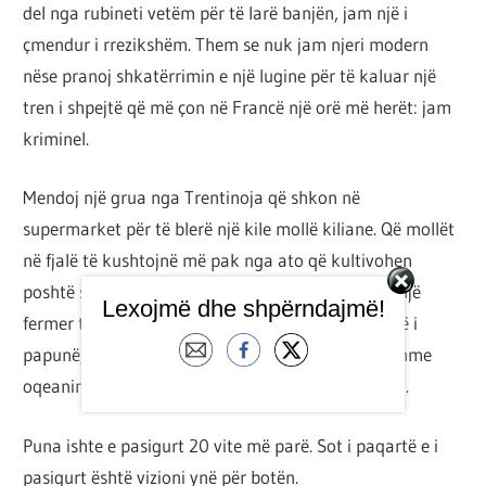
del nga rubineti vetëm për të larë banjën, jam një i
çmendur i rrezikshëm. Them se nuk jam njeri modern
nëse pranoj shkatërrimin e një lugine për të kaluar një
tren i shpejtë që më çon në Francë një orë më herët: jam
kriminel.
Mendoj një grua nga Trentinoja që shkon në
supermarket për të blerë një kile mollë kiliane. Që mollët
në fjalë të kushtojnë më pak nga ato që kultivohen
poshtë shtëpisë tënde, është e qartë se në Kili ka një
Lexojmë dhe shpërndajmë!
fermer të shfrytëzuar dhe një të Trentinos që është i
papunë, një avion që ndot në mënyrë të panevojshme
oqeanin dhe një dyqan të vogël frutash që mbyllet.
Puna ishte e pasigurt 20 vite më parë. Sot i paqartë e i
pasigurt është vizioni ynë për botën.