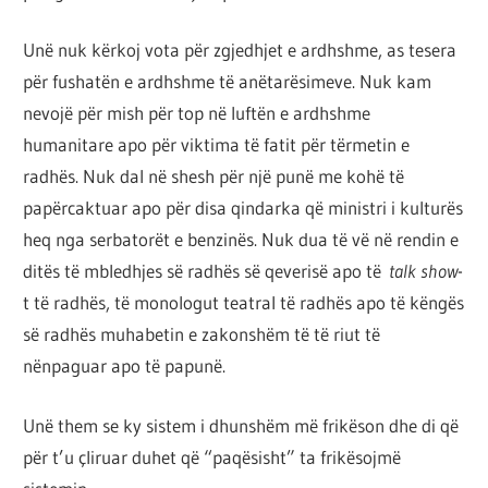
Unë nuk kërkoj vota për zgjedhjet e ardhshme, as tesera
për fushatën e ardhshme të anëtarësimeve. Nuk kam
nevojë për mish për top në luftën e ardhshme
humanitare apo për viktima të fatit për tërmetin e
radhës. Nuk dal në shesh për një punë me kohë të
papërcaktuar apo për disa qindarka që ministri i kulturës
heq nga serbatorët e benzinës. Nuk dua të vë në rendin e
ditës të mbledhjes së radhës së qeverisë apo të
talk show
-
t të radhës, të monologut teatral të radhës apo të këngës
së radhës muhabetin e zakonshëm të të riut të
nënpaguar apo të papunë.
Unë them se ky sistem i dhunshëm më frikëson dhe di që
për t’u çliruar duhet që “paqësisht” ta frikësojmë