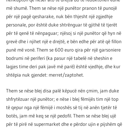
më shumë. Them se nëse një punëtor pranon të punojë
për një pagë qesharake, nuk bën thjesht një zgjedhje
personale, por është duke shtrënguar të gjithë të tjerët
për të qenë të nënpaguar; njësoj si një punëtor që hyn në
grevë dhe i njihet një e drejtë, e bën edhe për atë që fillon
punë më vonë. Them se 600 euro qira për një garsoniere
bodrumi në periferi (ka pasur një tabelë në sheshin e
lagjes time deri pak javë më parë) është vjedhje, dhe kur
shtëpia nuk gjendet: merret/zaptohet.
Them se nëse blej disa palë këpucë nën çmim, jam duke
shfrytëzuar një punëtor; e nëse i blej fëmijës tim një top
të qepur nga një fëmijë i moshës së tij në anën tjetër të
botës, jam më keq se një pedofil. Them se nëse blej ujë
për të pirë në supermarket dhe e përdor ujin e pijshëm që