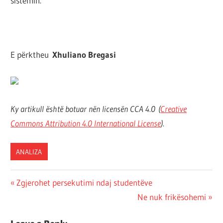
sistemin.
E përktheu
Xhuliano Bregasi
Ky artikull është botuar nën licensën CCA 4.0
(
Creative
Commons Attribution 4.0 International License
).
ANALIZA
Post
Previous
Zgjerohet persekutimi ndaj studentëve
Post:
Next
Ne nuk frikësohemi
navigation
Post: