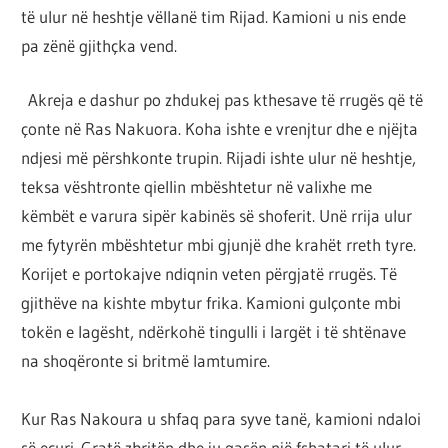
të ulur në heshtje vëllanë tim Rijad. Kamioni u nis ende
pa zënë gjithçka vend.
Akreja e dashur po zhdukej pas kthesave të rrugës që të
çonte në Ras Nakuora. Koha ishte e vrenjtur dhe e njëjta
ndjesi më përshkonte trupin. Rijadi ishte ulur në heshtje,
teksa vështronte qiellin mbështetur në valixhe me
këmbët e varura sipër kabinës së shoferit. Unë rrija ulur
me fytyrën mbështetur mbi gjunjë dhe krahët rreth tyre.
Korijet e portokajve ndiqnin veten përgjatë rrugës. Të
gjithëve na kishte mbytur frika. Kamioni gulçonte mbi
tokën e lagësht, ndërkohë tingulli i largët i të shtënave
na shoqëronte si britmë lamtumire.
Kur Ras Nakoura u shfaq para syve tanë, kamioni ndaloi
së ecuri. Gratë zbritën dhe ju qasën një fshatari të ulur