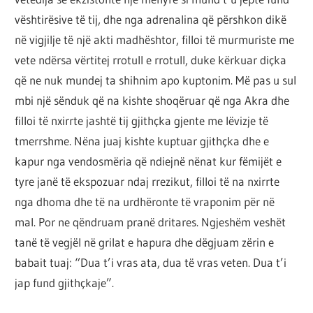
vështirësive të tij, dhe nga adrenalina që përshkon dikë
në vigjilje të një akti madhështor, filloi të murmuriste me
vete ndërsa vërtitej rrotull e rrotull, duke kërkuar diçka
që ne nuk mundej ta shihnim apo kuptonim. Më pas u sul
mbi një sënduk që na kishte shoqëruar që nga Akra dhe
filloi të nxirrte jashtë tij gjithçka gjente me lëvizje të
tmerrshme. Nëna juaj kishte kuptuar gjithçka dhe e
kapur nga vendosmëria që ndiejnë nënat kur fëmijët e
tyre janë të ekspozuar ndaj rrezikut, filloi të na nxirrte
nga dhoma dhe të na urdhëronte të vraponim për në
mal. Por ne qëndruam pranë dritares. Ngjeshëm veshët
tanë të vegjël në grilat e hapura dhe dëgjuam zërin e
babait tuaj: “Dua t’i vras ​​ata, dua të vras ​​veten. Dua t’i
jap fund gjithçkaje”.