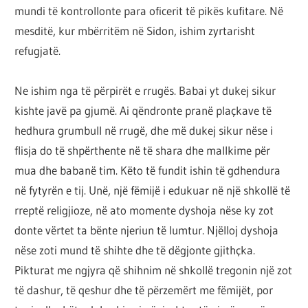
mundi të kontrollonte para oficerit të pikës kufitare. Në
mesditë, kur mbërritëm në Sidon, ishim zyrtarisht
refugjatë.
Ne ishim nga të përpirët e rrugës. Babai yt dukej sikur
kishte javë pa gjumë. Ai qëndronte pranë plaçkave të
hedhura grumbull në rrugë, dhe më dukej sikur nëse i
flisja do të shpërthente në të shara dhe mallkime për
mua dhe babanë tim. Këto të fundit ishin të gdhendura
në fytyrën e tij. Unë, një fëmijë i edukuar në një shkollë të
rreptë religjioze, në ato momente dyshoja nëse ky zot
donte vërtet ta bënte njeriun të lumtur. Njëlloj dyshoja
nëse zoti mund të shihte dhe të dëgjonte gjithçka.
Pikturat me ngjyra që shihnim në shkollë tregonin një zot
të dashur, të qeshur dhe të përzemërt me fëmijët, por