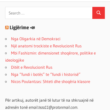
Search
Search
for:
Ligjërime 📣
Nga Oligarkia në Demokraci
Një anatomi trockiste e Revolucionit Rus
Mbi Fashizmin: dimensionet shoqërore, politike e
ideologjike
Ditët e Revolucionit Rus
Nga “fundi i botës” te “fundi i historisë”
Nicos Poulantzas: Shteti dhe shoqëria klasore
Për artikuj, autorët janë të lutur të na shkruajnë në
adresën tonë
email.teza11@protonmail.com.