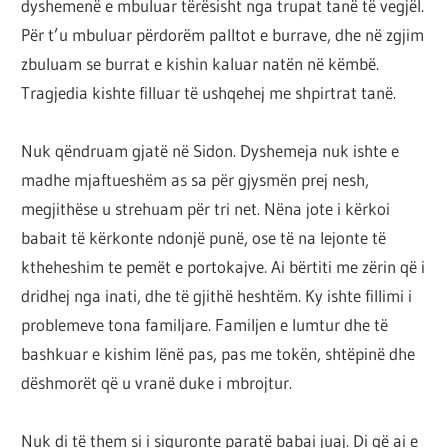
dyshemenë e mbuluar tërësisht nga trupat tanë të vegjël.
Për t’u mbuluar përdorëm palltot e burrave, dhe në zgjim
zbuluam se burrat e kishin kaluar natën në këmbë.
Tragjedia kishte filluar të ushqehej me shpirtrat tanë.
Nuk qëndruam gjatë në Sidon. Dyshemeja nuk ishte e
madhe mjaftueshëm as sa për gjysmën prej nesh,
megjithëse u strehuam për tri net. Nëna jote i kërkoi
babait të kërkonte ndonjë punë, ose të na lejonte të
ktheheshim te pemët e portokajve. Ai bërtiti me zërin që i
dridhej nga inati, dhe të gjithë heshtëm. Ky ishte fillimi i
problemeve tona familjare. Familjen e lumtur dhe të
bashkuar e kishim lënë pas, pas me tokën, shtëpinë dhe
dëshmorët që u vranë duke i mbrojtur.
Nuk di të them si i siguronte paratë babai juaj. Di që ai e