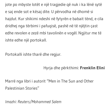
jote po mbyste lotët e një tragjedie që nuk i ka lënë sytë
e saj ende sot e kësaj dite. U përvodha në dhomë si
hajdut. Kur shikimi ndeshi në fytyrën e babait tënd, e cila
dridhej nga tërbimi i pafuqisë, pashë në të njëjtin çast
edhe revolen e zezë mbi tavolinën e vogël. Ngjitur me të
ishte edhe një portokall.
Portokalli ishte tharë dhe regjur.
Hyrja dhe përkthimi:
Frenklin Elini
Marrë nga libri i autorit “Men in The Sun and Other
Palestinian Stories”
Imazhi:
Reuters/Mohammed Salem