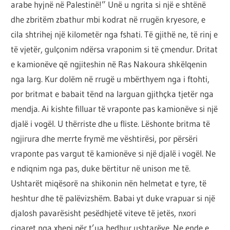
arabe hyjnë në Palestinë!” Unë u ngrita si një e shtënë
dhe zbritëm zbathur mbi kodrat në rrugën kryesore, e
cila shtrihej një kilometër nga fshati. Të gjithë ne, të rinj e
të vjetër, gulçonim ndërsa vraponim si të çmendur. Dritat
e kamionëve që ngjiteshin në Ras Nakoura shkëlqenin
nga larg. Kur dolëm në rrugë u mbërthyem nga i ftohti,
por britmat e babait tënd na larguan gjithçka tjetër nga
mendja. Ai kishte filluar të vraponte pas kamionëve si një
djalë i vogël. U thërriste dhe u fliste. Lëshonte britma të
ngjirura dhe merrte frymë me vështirësi, por përsëri
vraponte pas vargut të kamionëve si një djalë i vogël. Ne
e ndiqnim nga pas, duke bërtitur në unison me të.
Ushtarët miqësorë na shikonin nën helmetat e tyre, të
heshtur dhe të palëvizshëm. Babai yt duke vrapuar si një
djalosh pavarësisht pesëdhjetë viteve të jetës, nxori
cigaret nga xhepi për t’ua hedhur ushtarëve. Ne ende e