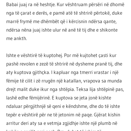
Babai juaj ra në heshtje. Kur vështruam përsëri në dhomë
nga të çarat e derës, e pamë atë të shtrirë përtokë, duke
marrë frymë me dhëmbët që i kërcisnin ndërsa qante,
ndërsa nëna juaj ishte ulur në anë të tij dhe e shikonte
me ankth.
Ishte e vështirë të kuptohej. Por më kujtohet çasti kur
pashë revolen e zezë të shtrirë në dysheme pranë tij, dhe
aty kuptova gjithçka. I kapluar nga tmerri vrastar i një
fëmije të cilit i zë rrugën një katallan, vrapova sa munda
drejt malit duke ikur nga shtëpia. Teksa lija shtëpinë pas,
lashë edhe fëmijërinë. E kuptova se jeta jonë kishte
ndaluar përgjithnjë së qeni e këndshme, dhe do të ishte
tepër e vështirë për ne të jetonim në paqe. Gjërat kishin
arritur deri aty sa e vetmja zgjidhje ishte një plumb në