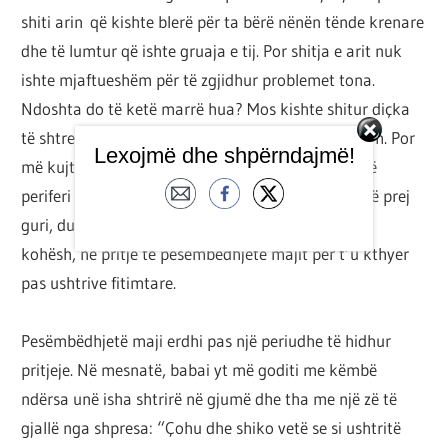
shiti arin që kishte blerë për ta bërë nënën tënde krenare
dhe të lumtur që ishte gruaja e tij. Por shitja e arit nuk
ishte mjaftueshëm për të zgjidhur problemet tona.
Ndoshta do të ketë marrë hua? Mos kishte shitur diçka
të shtrenjtë pa na treguar gjë neve? Nuk di ta them. Por
Lexojmë dhe shpërndajmë!
më kujtohet që pasi u shpërngulëm në një fshat në
periferi të Sidonit, babai yt u ul në ballkonin e lartë prej
guri, duke buzëqeshur për herë të parë pas shumë
kohësh, në pritje të pesëmbëdhjetë majit për t’u kthyer
pas ushtrive fitimtare.
Pesëmbëdhjetë maji erdhi pas një periudhe të hidhur
pritjeje. Në mesnatë, babai yt më goditi me këmbë
ndërsa unë isha shtrirë në gjumë dhe tha me një zë të
gjallë nga shpresa: “Çohu dhe shiko vetë se si ushtritë