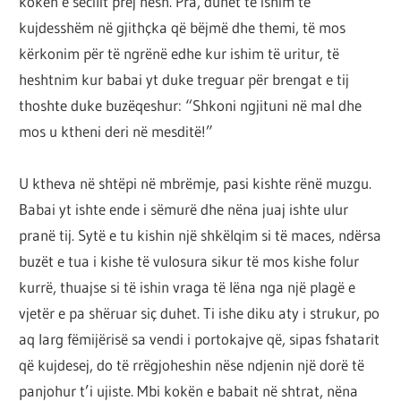
kokën e secilit prej nesh. Pra, duhet të ishim të
kujdesshëm në gjithçka që bëjmë dhe themi, të mos
kërkonim për të ngrënë edhe kur ishim të uritur, të
heshtnim kur babai yt duke treguar për brengat e tij
thoshte duke buzëqeshur: “Shkoni ngjituni në mal dhe
mos u ktheni deri në mesditë!”
U ktheva në shtëpi në mbrëmje, pasi kishte rënë muzgu.
Babai yt ishte ende i sëmurë dhe nëna juaj ishte ulur
pranë tij. Sytë e tu kishin një shkëlqim si të maces, ndërsa
buzët e tua i kishe të vulosura sikur të mos kishe folur
kurrë, thuajse si të ishin vraga të lëna nga një plagë e
vjetër e pa shëruar siç duhet. Ti ishe diku aty i strukur, po
aq larg fëmijërisë sa vendi i portokajve që, sipas fshatarit
që kujdesej, do të rrëgjoheshin nëse ndjenin një dorë të
panjohur t’i ujiste. Mbi kokën e babait në shtrat, nëna