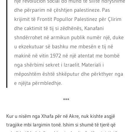
një revolucion social do mund të sillte ndryshime
dhe përparim në çështjen palestineze. Pas
krijimit të Frontit Popullor Palestinez për Çlirim
dhe caktimit të tij si zëdhënës, Kanafani
shndërrohet në armikun publik numër një, duke
u ekzekutuar së bashku me mbesën e tij në
makinë në vitin 1972 në një atentat me bombë
nga shërbimi sekret i Izraelit. Materiali i
mëposhtëm është shkëputur dhe përkthyer nga
e njëjta përmbledhje.
***
Kur u nisëm nga Xhafa për në Akre, nuk kishte asgjë
tragjike mbi largimin tonë. Ishim si shumë të tjerë që