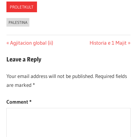
PROLETKULT
PALESTINA
Post
Previous
Next
Agjitacion global (ii)
Historia e 1 Majit
Post:
Post:
navigation
Leave a Reply
Your email address will not be published.
Required fields
are marked
*
Comment
*