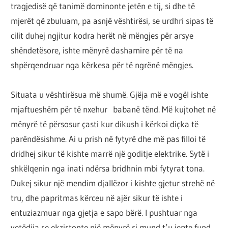
tragjedisë që tanimë dominonte jetën e tij, si dhe të
mjerët që zbuluam, pa asnjë vështirësi, se urdhri sipas të
cilit duhej ngjitur kodra herët në mëngjes për arsye
shëndetësore, ishte mënyrë dashamire për të na
shpërqendruar nga kërkesa për të ngrënë mëngjes.
Situata u vështirësua më shumë. Gjëja më e vogël ishte
mjaftueshëm për të nxehur babanë tënd. Më kujtohet në
mënyrë të përsosur çasti kur dikush i kërkoi diçka të
parëndësishme. Ai u prish në fytyrë dhe më pas filloi të
dridhej sikur të kishte marrë një goditje elektrike. Sytë i
shkëlqenin nga inati ndërsa bridhnin mbi fytyrat tona.
Dukej sikur një mendim djallëzor i kishte gjetur strehë në
tru, dhe papritmas kërceu në ajër sikur të ishte i
entuziazmuar nga gjetja e sapo bërë. I pushtuar nga
vetëdija se ekzistonte një mënyrë si mund t’u jepte fund