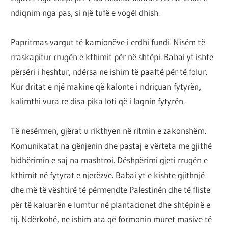
ndiqnim nga pas, si një tufë e vogël dhish.
Papritmas vargut të kamionëve i erdhi fundi. Nisëm të
rraskapitur rrugën e kthimit për në shtëpi. Babai yt ishte
përsëri i heshtur, ndërsa ne ishim të paaftë për të folur.
Kur dritat e një makine që kalonte i ndriçuan fytyrën,
kalimthi vura re disa pika loti që i lagnin fytyrën.
Të nesërmen, gjërat u rikthyen në ritmin e zakonshëm.
Komunikatat na gënjenin dhe pastaj e vërteta me gjithë
hidhërimin e saj na mashtroi. Dëshpërimi gjeti rrugën e
kthimit në fytyrat e njerëzve. Babai yt e kishte gjithnjë
dhe më të vështirë të përmendte Palestinën dhe të fliste
për të kaluarën e lumtur në plantacionet dhe shtëpinë e
tij. Ndërkohë, ne ishim ata që formonin muret masive të