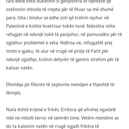
tani edhe këto dukeshin si gënjeshtra të njerëzve që
zotëronin shkolla të rrepta për të fituar sa më shumë
para. Isha i bindur se edhe zoti që kishim njohur në
Palestinë e kishte braktisur tokën tonë. Ndoshta ishte
refugjat në ndonjë tokë të panjohur, në pamundësi për të
zgjidhur problemet e veta. Ndërsa ne, refugjatët prej
mishi e gjaku, të ulur në rrugë në pritje të Fatit për
ndonjë zgjidhje, kishim detyrën të gjenim strehim për të
kaluar natën.
Dhimbja po fillonte të zaptonte mendjen e thjeshtë të
fëmijës.
Nata është krijesë e frikës. Errësira që afrohej ngadalë
mbi ne mbolli terror në zemrën time. Vetëm mendimi se
do ta kalonim natën në rrugë ngjalli frikëra të