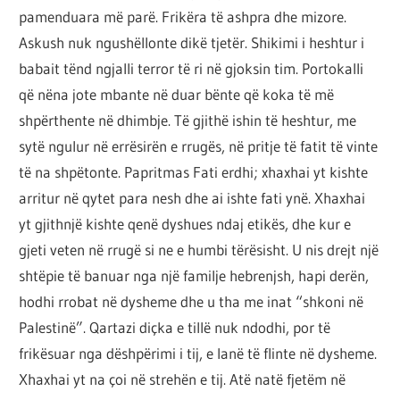
pamenduara më parë. Frikëra të ashpra dhe mizore.
Askush nuk ngushëllonte dikë tjetër. Shikimi i heshtur i
babait tënd ngjalli terror të ri në gjoksin tim. Portokalli
që nëna jote mbante në duar bënte që koka të më
shpërthente në dhimbje. Të gjithë ishin të heshtur, me
sytë ngulur në errësirën e rrugës, në pritje të fatit të vinte
të na shpëtonte. Papritmas Fati erdhi; xhaxhai yt kishte
arritur në qytet para nesh dhe ai ishte fati ynë. Xhaxhai
yt gjithnjë kishte qenë dyshues ndaj etikës, dhe kur e
gjeti veten në rrugë si ne e humbi tërësisht. U nis drejt një
shtëpie të banuar nga një familje hebrenjsh, hapi derën,
hodhi rrobat në dysheme dhe u tha me inat “shkoni në
Palestinë”. Qartazi diçka e tillë nuk ndodhi, por të
frikësuar nga dëshpërimi i tij, e lanë të flinte në dysheme.
Xhaxhai yt na çoi në strehën e tij. Atë natë fjetëm në