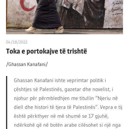
por
çështja
është
që
ta
04/18/2022
T 11
shndërrosh
Toka e portokajve të trishtë
atë.
/Ghassan Kanafani/
Ghassan Kanafani ishte veprimtar politik i
çështjes së Palestinës, gazetar dhe novelist, i
njohur për përmbledhjen me titullin “Njeriu në
diell dhe histori të tjera të Palestinës”. Vepra e tij
është përkthyer në më shumë se 17 gjuhë,
ndërkohë që në botën arabe cilësohet si një nga