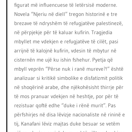
figurat më influencuese të letërsisë moderne.
Novela “Njeriu në diell” tregon historinë e tre
brezave të ndryshëm të refugjatëve palestinezë,
në përpjekje për të kaluar kufirin. Tragjedia
mbyllet me vdekjen e refugjatëve të cilët, pasi
arrijnë të kalojnë kufirin, vdesin të mbytur në
cisternën me ujë ku ishin fshehur. Pyetja që
mbyll veprën “Përse nuk i ranë mureve?!” është
analizuar si kritikë simbolike e disfatizmit politik
në shoqërinë arabe, dhe njëkohësisht thirrje për
të mos pranuar vdekjen në heshtje, por për të
rezistuar qoftë edhe “duke i rënë murit”. Pas
përfshirjes në disa lëvizje nacionaliste në rininë e
tij, Kanafani lëviz majtas duke besuar se vetëm