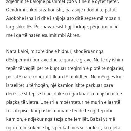
zgjedhin të kalojnë pushimet çdo vit në një qytet tjetër.
Qëndrimi shkoi si zakonisht, pa asnjë ndodhi të pafat.
Asokohe isha i ri dhe i shijoja ato ditë sepse më mbanin
larg shkollës. Por pavarësisht gjithçkaje, përjetimi u bë
më i qartë natën esulmit mbi Akren.
Nata kaloi, mizore dhe e hidhur, shoqëruar nga
dëshpërimi i burrave dhe të qarat e grave. Ne të dy ishim
tepër të vegjël për të kuptuar tregimin e plotë të ngjarjes,
por atë natë copëzat filluan të mblidhen. Në mëngjes kur
izraelitët u tërhoqën, një kamion ishte parkuar para
derës së shtëpisë tonë, duke u ngarkuar rrëmujshëm me
plaçka të vjetra. Unë rrija mbështetur në murin e lashtë
të shtëpisë, kur pashë mamanë tënde të ngjitej mbi
kamion, e ndjekur nga tezja dhe fëmijët. Babai yt më
ngriti mbi kokën e tij, sipër kabinës së shoferit, ku gjeta