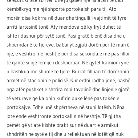
këmbëkryq me një shportë portokajsh para tij. Ato
morën disa kokrra në duar dhe tingulli i vajtimit të tyre
arriti lartësinë tonë. Aty mendova që ky fryt duhet të
ishte i dashur për sytë tanë. Pasi gratë blenë disa dhe u
shpërndanë të tjerëve, babai yt zgjati dorën për të marrë
një, e vështroi në heshtje për disa sekonda e më pas filloi
të qante si një fëmijë i dëshpëruar. Në qytet kamioni ynë
u bashkua me shumë të tjerë. Burrat filluan të dorëzonin
armët në stacionin e policisë. Kur erdhi radha jonë, pashë
nga afër pushkët e shtrira mbi tavolinë dhe linjën e gjatë
të veturave që kalonin kufirin duke lënë pas tokën e
portokajve. Edhe unë shpërtheva në stuhi lotësh. Nëna
jote ende vështronte portokallin në heshtje. Të gjitha
pemët që yt atë kishte braktisur në duart e armikut
shndritën në sytë e tij dhe u reflektuan në lotët që nuk