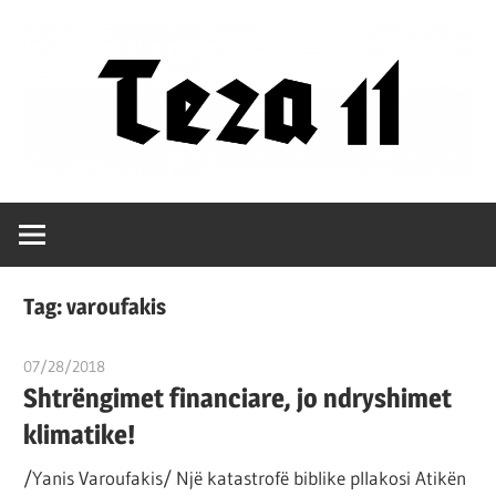
Skip
to
content
Filozofët
Teza
vetëm
e
11
kanë
Tag:
varoufakis
shpjeguar
në
07/28/2018
T11 2
mënyra
Shtrëngimet financiare, jo ndryshimet
të
klimatike!
ndryshme
/Yanis Varoufakis/ Një katastrofë biblike pllakosi Atikën
botën,