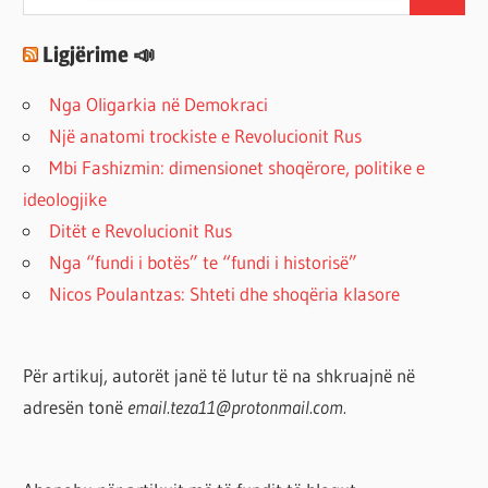
Search
for:
Ligjërime 📣
Nga Oligarkia në Demokraci
Një anatomi trockiste e Revolucionit Rus
Mbi Fashizmin: dimensionet shoqërore, politike e
ideologjike
Ditët e Revolucionit Rus
Nga “fundi i botës” te “fundi i historisë”
Nicos Poulantzas: Shteti dhe shoqëria klasore
Për artikuj, autorët janë të lutur të na shkruajnë në
adresën tonë
email.teza11@protonmail.com.