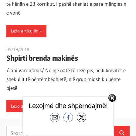
të hënën e 23 korrikut. I pashë shenjat e para mëngjesin
por
e vonë
çështja
është
që
Lexo artikullin
ta
shndërrosh
05/19/2018
T 11
atë.
Shpirti brenda makinës
/Jani Varoufakis/ Në një natë të zezë pis, në fillimvitet e
shekullit të nëntëmbëdhjetë, një grup miqsh ku bënte
pjesë
Lexojmë dhe shpërndajmë!
Lexo artikullin
Search