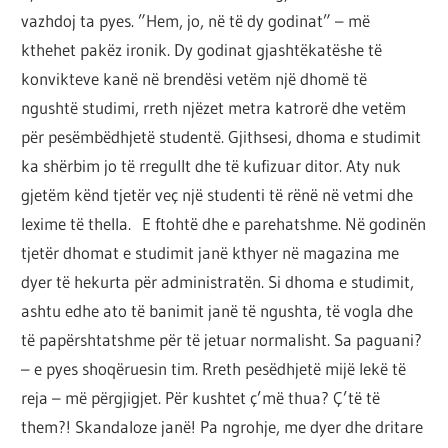
vazhdoj ta pyes. ”Hem, jo, në të dy godinat” – më
kthehet pakëz ironik. Dy godinat gjashtëkatëshe të
konvikteve kanë në brendësi vetëm një dhomë të
ngushtë studimi, rreth njëzet metra katrorë dhe vetëm
për pesëmbëdhjetë studentë. Gjithsesi, dhoma e studimit
ka shërbim jo të rregullt dhe të kufizuar ditor. Aty nuk
gjetëm kënd tjetër veç një studenti të rënë në vetmi dhe
lexime të thella. E ftohtë dhe e parehatshme. Në godinën
tjetër dhomat e studimit janë kthyer në magazina me
dyer të hekurta për administratën. Si dhoma e studimit,
ashtu edhe ato të banimit janë të ngushta, të vogla dhe
të papërshtatshme për të jetuar normalisht. Sa paguani?
– e pyes shoqëruesin tim. Rreth pesëdhjetë mijë lekë të
reja – më përgjigjet. Për kushtet ç’më thua? Ç’të të
them?! Skandaloze janë! Pa ngrohje, me dyer dhe dritare