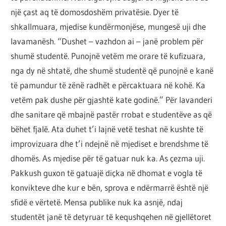
një çast aq të domosdoshëm privatësie. Dyer të
shkallmuara, mjedise kundërmonjëse, mungesë uji dhe
lavamanësh. “Dushet – vazhdon ai – janë problem për
shumë studentë. Punojnë vetëm me orare të kufizuara,
nga dy në shtatë, dhe shumë studentë që punojnë e kanë
të pamundur të zënë radhët e përcaktuara në kohë. Ka
vetëm pak dushe për gjashtë kate godinë.” Për lavanderi
dhe sanitare që mbajnë pastër rrobat e studentëve as që
bëhet fjalë. Ata duhet t’i lajnë vetë teshat në kushte të
improvizuara dhe t’i ndejnë në mjediset e brendshme të
dhomës. As mjedise për të gatuar nuk ka. As çezma uji.
Pakkush guxon të gatuajë diçka në dhomat e vogla të
konvikteve dhe kur e bën, sprova e ndërmarrë është një
sfidë e vërtetë. Mensa publike nuk ka asnjë, ndaj
studentët janë të detyruar të kequshqehen në gjellëtoret