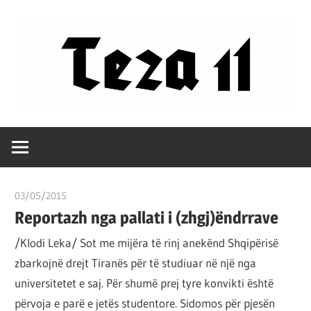
Skip
to
content
Filozofët
Teza
vetëm
e
11
kanë
03/05/2015
T11 3
shpjeguar
Reportazh nga pallati i (zhgj)ëndrrave
në
mënyra
/Klodi Leka/ Sot me mijëra të rinj anekënd Shqipërisë
të
zbarkojnë drejt Tiranës për të studiuar në një nga
ndryshme
universitetet e saj. Për shumë prej tyre konvikti është
botën,
përvoja e parë e jetës studentore. Sidomos për pjesën