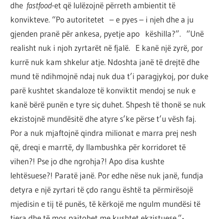
dhe
fastfood
-et që lulëzojnë përreth ambientit të
konvikteve. “Po autoritetet – e pyes – i njeh dhe a ju
gjenden pranë për ankesa, pyetje apo këshilla?”. “Unë
realisht nuk i njoh zyrtarët në fjalë. E kanë një zyrë, por
kurrë nuk kam shkelur atje. Ndoshta janë të drejtë dhe
mund të ndihmojnë ndaj nuk dua t’i paragjykoj, por duke
parë kushtet skandaloze të konviktit mendoj se nuk e
kanë bërë punën e tyre siç duhet. Shpesh të thonë se nuk
ekzistojnë mundësitë dhe atyre s’ke përse t’u vësh faj.
Por a nuk mjaftojnë qindra milionat e marra prej nesh
që, dreqi e marrtë, dy llambushka për korridoret të
vihen?! Pse jo dhe ngrohja?! Apo disa kushte
lehtësuese?! Paratë janë. Por edhe nëse nuk janë, fundja
detyra e një zyrtari të çdo rangu është ta përmirësojë
mjedisin e tij të punës, të kërkojë me ngulm mundësi të
tjera dhe të mos pajtohet me kushtet ekzistuese.”-