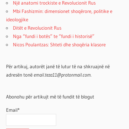
Një anatomi trockiste e Revolucionit Rus
Mbi Fashizmin: dimensionet shoqërore, politike e
ideologjike
Ditët e Revolucionit Rus
Nga “fundi i botës” te “fundi i historisë”
Nicos Poulantzas: Shteti dhe shoqëria klasore
Për artikuj, autorët janë të lutur të na shkruajnë në
adresën tonë
email.teza11@protonmail.com.
Abonohu për artikujt më të fundit të blogut
Email*