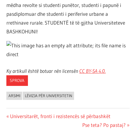
mëdha revolte si studenti punëtor, studenti i papunë i
pasdiplomuar dhe studenti i periferive urbane a
rrethinave rurale. STUDENTË të të gjitha Universiteteve
BASHKOHUNI!
Ky artikull është botuar nën licensën
CC BY-SA 4.
0.
SPROVA
ARSIMI
LËVIZJA PËR UNIVERSITETIN
Post
Previous
Universitarët, fronti i rezistencës së përbashkët
Post:
Next
Pse teta? Po pastaj?
navigation
Post: