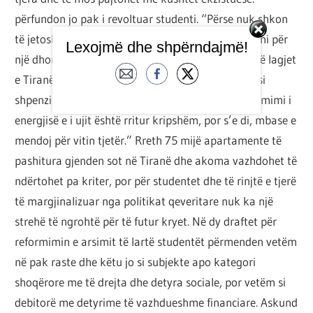
përfundon jo pak i revoltuar studenti. “Përse nuk shkon
të jetosh në apartament? Tri vetë jeni dhe paguani për
Lexojmë dhe shpërndajmë!
një dhomë sa për një apartament të zakonshëm në lagjet
e Tiranës?” – i them. “Po – më thotë – por gjithsesi
shpenzimet bëhen më të mëdha në apartament. Çmimi i
energjisë e i ujit është rritur kripshëm, por s’e di, mbase e
mendoj për vitin tjetër.” Rreth 75 mijë apartamente të
pashitura gjenden sot në Tiranë dhe akoma vazhdohet të
ndërtohet pa kriter, por për studentet dhe të rinjtë e tjerë
të margjinalizuar nga politikat qeveritare nuk ka një
strehë të ngrohtë për të futur kryet. Në dy draftet për
reformimin e arsimit të lartë studentët përmenden vetëm
në pak raste dhe këtu jo si subjekte apo kategori
shoqërore me të drejta dhe detyra sociale, por vetëm si
debitorë me detyrime të vazhdueshme financiare. Askund