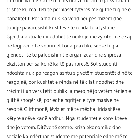
tim dhe iki me zjarre të ndezura zemërate nga ky takim i
trishtë ku realiteti të përplaset fytyrës me gjithë fuqinë e
banalitetit. Por ama nuk ka vend për pesimizëm dhe
topitje pavarësisht kushteve të rënda të atyshme.
Gjendja aktuale nuk duhet të ndikojë me zymtësinë e saj
në logjikën dhe veprimet tona praktike sepse fuqia
gjendet te të pafuqishmit e organizuar dhe shpresa
ekziston për sa kohë ka të pashpresë. Sot studenti
ndoshta nuk po reagon ashtu siç vetëm studentët dinë të
reagojnë, por kushtet e rënda në të cilat ndodhet dhe
rrëzimi i universitetit publik lajmërojnë jo vetëm rënien e
gjithë shoqërisë, por edhe ngritjen e tyre masive në
revoltë. Gjithmonë, lëvizjet më të mëdha liridashëse
këtyre anëve kanë ardhur. Nga studentët e konvikteve
dhe jo vetëm. Ditëve të sotme, kriza ekonomike dhe
sociale ka ndërtuar studentë me potenciale edhe më të