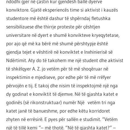
ndodhi gjer në çastin kur gjendesh ballë dyerve
konviktore. Gjatë eksperiencës time si aktivist i kauzës
studentore më është dashur të shpërndaj fletushka
sensibilizuese dhe thirrje proteste për çështjen
universitare në dyert e shumë konvikteve kryeqytetase,
por ajo që më ka bërë më shumë përshtypje është
gjendja tejet e vështirë në konviktet e Inxhinierisë së
Ndërtimit. Aty do të takohem me një student dhe aktivist
të shkëlqyer A. Z. jo vetëm për të më shoqëruar në
inspektimin e mjediseve, por edhe për të më rrëfyer
përvojën e tij. E takoj dhe nisim të inspektojmë një nga
dy godinat e konviktit të djemve. Në të gjashta katet e
godinës (së rikonstruktuar) numër Një vetëm tri nga
katet janë të banueshme, por edhe këtu korridoret
zhyten në errësirë. E pyes për sallën e studimit. “Vetëm
një të tillë kemi “– më thotë. “Në të gjashta katet?” –