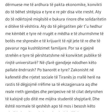
por
dërmuese me të ardhura të pakta ekonomike, konvikti
çështja
do të bëhet shtëpiza e tyre e re për disa vite rresht. Aty
është
do të ndërtojnë miqësitë e bukura rinore dhe solidaritetin
që
e ditëve të vështira. Aty do të përgatiten për t’u hedhur
ta
me këmbët e tyre në rrugët e mëdha e të zhurmshme të
shndërrosh
botës me shpresën e të krijuarit të një jete të re dhe të
atë.
pavarur nga kushtëzimet familjare. Por sa e gjejnë
strehën e tyre të përshtatshme në konviktet publike të
rinjtë universitarë? Në çfarë gjendjeje ndodhen këto
pallate ëndrrash? Po banorët e tyre? Zakonisht në
kafenetë dhe rrjetet sociale të Tiranës jo rrallë herë na
rastis të dëgjojmë rrëfime sa të ekzagjeruara aq dhe
reale rreth gjendjes dhe peripecive në të cilat detyrohen
të kalojnë çdo ditë me mijëra studentë shqiptarë. Dhe
është normale të qeshësh apo të mos i besosh këto