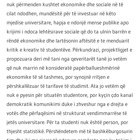
nuk përmenden kushtet ekonomike dhe sociale në të
cilat ndodhen, mundësitë për të investuar në këto
mjedise universitare, hapja e ndonjë mense publike apo
krijimi i ndoca lehtësirave sociale që do ta ulnin barrën e
rëndë ekonomike dhe lartësonin aftësitë e te menduarit
kritik e kreativ të studentëve. Përkundrazi, projektligjet e
propozuara deri më tani nga qeveritarët tanë jo vetëm
që nuk marrin në konsideratë papërballueshmërinë
ekonomike të së tashmes, por synojnë rritjen e
përshkallëzuar të tarifave të studimit. Ata jo vetëm që
nuk e pyesin për situatën studentore, por kyçin çdo kanal
demokratik komunikimi duke i zhveshur nga e drejta e
votës dhe përfaqësimi në strukturat vendimmarrëse të
jetës universitare. Për ta studenti nuk është person, por
thjesht statistikë. Përshëndetem më të bashkëburgosurin