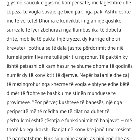
gjysmë kauçuk e gjysmë kompensatë, me lagështirë dhe
copëza të vogla suvaje që bien pak nga pak. Ashtu është
me të vërtetë! Dhoma e konviktit i ngjan një qoshke
surreale të lyer zbehurazi nga llambushka të dobëta
drite, mobilie të pakta (një tryezë, dy karrige dhe tri
krevate) pothuajse të dala jashtë përdorimit dhe një
furnelë primitive me tullë për t’u ngrohur. Të paktën ky
është peizazhi që kam hasur në shumë dhoma të godinës
numër dy të konviktit të djemve. Nëpër batanije dhe çaj
të mezingrohur nga xhezme të vogla e shtynë edhe këtë
dimër të ftohtë së bashku me stinën munduese të
provimeve. “Por përveç kushteve të banesës, një nga
peripecitë më të mëdha me të cilat na duhet të
përballemi është çështja e funksionimit të banjave” – më
thotë kolegu karshi. Banjat në konvikte janë tmerrësisht
të parehatshme. Nuk sigurojnë asgjë: as higjienë dhe as