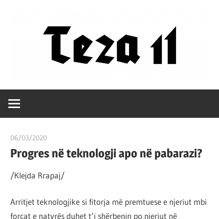
Skip
to
content
Filozofët
Teza
vetëm
e
11
kanë
06/03/2020
T 11
shpjeguar
Progres në teknologji apo në pabarazi?
në
mënyra
/Klejda Rrapaj/
të
ndryshme
Arritjet teknologjike si fitorja më premtuese e njeriut mbi
botën,
forcat e natyrës duhet t’i shërbenin po njeriut në