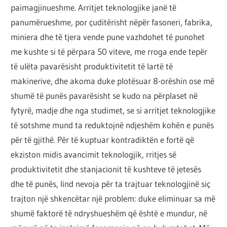
paimagjinueshme. Arritjet teknologjike janë të
panumërueshme, por çuditërisht nëpër fasoneri, fabrika,
miniera dhe të tjera vende pune vazhdohet të punohet
me kushte si të përpara 50 viteve, me rroga ende tepër
të ulëta pavarësisht produktivitetit të lartë të
makinerive, dhe akoma duke plotësuar 8-orëshin ose më
shumë të punës pavarësisht se kudo na përplaset në
fytyrë, madje dhe nga studimet, se si arritjet teknologjike
të sotshme mund ta reduktojnë ndjeshëm kohën e punës
për të gjithë. Për të kuptuar kontradiktën e fortë që
ekziston midis avancimit teknologjik, rritjes së
produktivitetit dhe stanjacionit të kushteve të jetesës
dhe të punës, lind nevoja për ta trajtuar teknologjinë siç
trajton një shkencëtar një problem: duke eliminuar sa më
shumë faktorë të ndryshueshëm që është e mundur, në