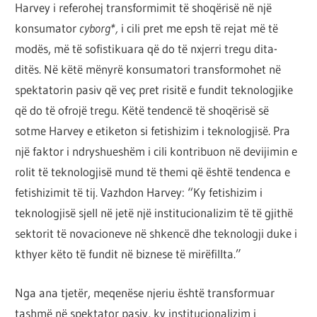
Harvey i referohej transformimit të shoqërisë në një
konsumator
cyborg*,
i cili pret me epsh të rejat më të
modës, më të sofistikuara që do të nxjerri tregu dita-
ditës. Në këtë mënyrë konsumatori transformohet në
spektatorin pasiv që veç pret risitë e fundit teknologjike
që do të ofrojë tregu. Këtë tendencë të shoqërisë së
sotme Harvey e etiketon si fetishizim i teknologjisë. Pra
një faktor i ndryshueshëm i cili kontribuon në devijimin e
rolit të teknologjisë mund të themi që është tendenca e
fetishizimit të tij. Vazhdon Harvey: “Ky fetishizim i
teknologjisë sjell në jetë një institucionalizim të të gjithë
sektorit të novacioneve në shkencë dhe teknologji duke i
kthyer këto të fundit në biznese të mirëfillta.”
Nga ana tjetër, meqenëse njeriu është transformuar
tashmë në spektator pasiv, ky institucionalizim i