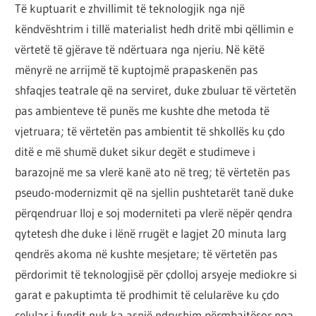
Të kuptuarit e zhvillimit të teknologjik nga një
këndvështrim i tillë materialist hedh dritë mbi qëllimin e
vërtetë të gjërave të ndërtuara nga njeriu. Në këtë
mënyrë ne arrijmë të kuptojmë prapaskenën pas
shfaqjes teatrale që na serviret, duke zbuluar të vërtetën
pas ambienteve të punës me kushte dhe metoda të
vjetruara; të vërtetën pas ambientit të shkollës ku çdo
ditë e më shumë duket sikur degët e studimeve i
barazojnë me sa vlerë kanë ato në treg; të vërtetën pas
pseudo-modernizmit që na sjellin pushtetarët tanë duke
përqendruar lloj e soj moderniteti pa vlerë nëpër qendra
qytetesh dhe duke i lënë rrugët e lagjet 20 minuta larg
qendrës akoma në kushte mesjetare; të vërtetën pas
përdorimit të teknologjisë për çdolloj arsyeje mediokre si
garat e pakuptimta të prodhimit të celularëve ku çdo
celular i fundit nuk ka asnjë ndryshim përmbajtësor nga