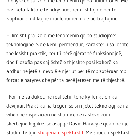
mënyrë që ta izolojmë fenomenin që po hulumtohet. Më
pas këta faktorë të ndryshueshëm i shtojmë për të
kuptuar si ndikojnë mbi fenomenin që po trajtojmë.
Fillimisht pra izolojmë fenomenin që po studiojmë:
teknologjinë. Siç e kemi përmendur, karakteri i saj është
thellësisht praktik, për t’i bërë gjërat të funksionojnë,
dhe filozofia pas saj është e thjeshtë pasi kaherë ka
ardhur në jetë si nevojë e njeriut për të mbizotëruar mbi
forcat e natyrës dhe për ta bërë jetesën më të thjeshtë.
Por me sa duket, në realitetin tonë ky funksion ka
devijuar. Praktika na tregon se si mjetet teknologjike na
vihen në dispozicion në shumicën e rasteve kur i
shërbejnë logjikës së asaj që David Harvey e quan në një
studim të tijin
shoqëria e spektaklit
. Me shoqëri spektakli