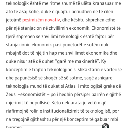
teknologjik është me ritme shumë të ulëta krahasuar me
ato të asaj kohe, duke e quajtur periudhën në të cilën
jetojmë
pesimizëm novativ
, dhe kështu shprehen edhe
për një stanjacion në zhvillimin ekonomik. Ekonomistë të
tjerë shprehen se zhvillimi teknologjik është fajtor për
stanjacionin ekonomik pasi punëtorët e sotëm nuk
mbajnë dot të njëjtin hap me zhvillimet ekonomike dhe
duke nisur atë që quhet “garë me makineritë”. Ky
konceptim e trajton teknologjinë si shkaktarin e varfërisë
dhe papunësisë së shoqërisë së sotme, saqë ashiqare
teknologjia mund të duket si Atlasi i mitologjisë greke që
Zeusi –ekonomistët – po i hedhin përsipër barrën e gjithë
mjerimit të popullsisë. Këto deklarata jo vetëm që
riafirmojnë rolin e institucionalizimit të teknologjisë, por
na tregojnë gjithashtu për një konceptim të gabuar mbi
burimin e fitimeve në kapitalizëm. Marksi e ka