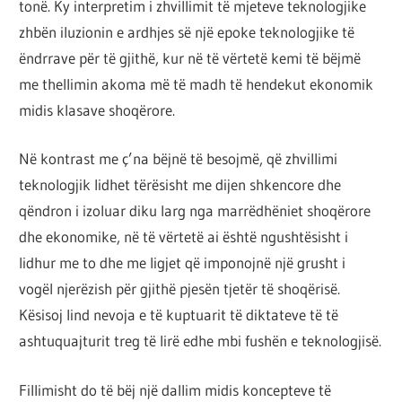
tonë. Ky interpretim i zhvillimit të mjeteve teknologjike
zhbën iluzionin e ardhjes së një epoke teknologjike të
ëndrrave për të gjithë, kur në të vërtetë kemi të bëjmë
me thellimin akoma më të madh të hendekut ekonomik
midis klasave shoqërore.
Në kontrast me ç’na bëjnë të besojmë, që zhvillimi
teknologjik lidhet tërësisht me dijen shkencore dhe
qëndron i izoluar diku larg nga marrëdhëniet shoqërore
dhe ekonomike, në të vërtetë ai është ngushtësisht i
lidhur me to dhe me ligjet që imponojnë një grusht i
vogël njerëzish për gjithë pjesën tjetër të shoqërisë.
Kësisoj lind nevoja e të kuptuarit të diktateve të të
ashtuquajturit treg të lirë edhe mbi fushën e teknologjisë.
Fillimisht do të bëj një dallim midis koncepteve të