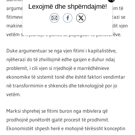
Lexojmë dhe shpërndajmë!
argumentuar këtë konceptim të makinerive si burim të
fitimeve në veprën e tij “Kapitali”, duke thënë qartazi se
makineritë nuk prodhojnë mbivlerë, pasi kjo e fundit vjen
vetëm si rrjedhojë e punës së papaguar të punëtorëve.
Duke argumentuar se nga vjen fitimi i kapitalistëve,
njëherazi do të zhvillojmë edhe qasjen e duhur ndaj
problemit, i cili vjen si rrjedhojë e marrëdhënieve
ekonomike të sistemit tonë dhe është faktori vendimtar
në transformimin e shkencës dhe teknologjisë por jo
vetëm.
Marksi shprehej se fitimi buron nga mbivlera që
prodhojnë punëtorët gjatë procesit të prodhimit.
Ekonomistët shpesh herë e mohojnë tërësisht konceptin