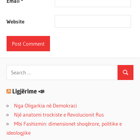
Email
*
Website
Search
Search
for:
Ligjërime 📣
Nga Oligarkia në Demokraci
Një anatomi trockiste e Revolucionit Rus
Mbi Fashizmin: dimensionet shoqërore, politike e
ideologjike