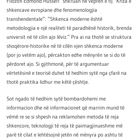
Filozofi Edmond Husserl shkruan në veprën e tij “Kriza e
shkencave evropiane dhe fenomenologjia
transhendentale”: “Shkenca moderne është
metodologjia e një realiteti të paradhënë historik, brenda
universit në të cilin ajo lëviz.” Pra ai na thotë se struktura
shoqërore-historike në të cilën vjen shkenca moderne
(por jo vetëm ajo), përcakton edhe mënyrën se si do të
përdoret ajo. Si gjithmonë, për të argumentuar
vërtetësinë e teorisë duhet të hedhim sytë nga çfarë na
thotë praktika lidhur me këtë çështje.
Sot ngado të hedhim sytë bombardohemi me
informacion dhe në informacionet që marrim mund të
vëmë re se si shpesh na reklamohen metoda të reja
shkencore, teknologji të reja të paimagjinueshme më
parë të cilat e lehtësojnë jetën në mënyra po ashtu të