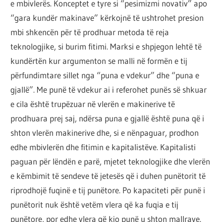
e mbivlerës. Konceptet e tyre si “pesimizmi novativ” apo
“gara kundër makinave” kërkojnë të ushtrohet presion
mbi shkencën për të prodhuar metoda të reja
teknologjike, si burim fitimi. Marksi e shpjegon lehtë të
kundërtën kur argumenton se malli në formën e tij
përfundimtare sillet nga “puna e vdekur” dhe “puna e
gjallë”. Me punë të vdekur ai i referohet punës së shkuar
e cila është trupëzuar në vlerën e makinerive të
prodhuara prej saj, ndërsa puna e gjallë është puna që i
shton vlerën makinerive dhe, si e nënpaguar, prodhon
edhe mbivlerën dhe fitimin e kapitalistëve. Kapitalisti
paguan për lëndën e parë, mjetet teknologjike dhe vlerën
e këmbimit të sendeve të jetesës që i duhen punëtorit të
riprodhojë fuqinë e tij punëtore. Po kapaciteti për punë i
punëtorit nuk është vetëm vlera që ka fuqia e tij
punëtore, por edhe vlera që kjo punë u shton mallrave.