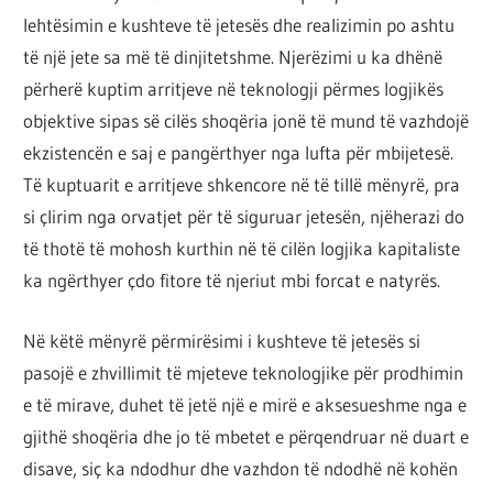
por
lehtësimin e kushteve të jetesës dhe realizimin po ashtu
çështja
të një jete sa më të dinjitetshme. Njerëzimi u ka dhënë
është
përherë kuptim arritjeve në teknologji përmes logjikës
që
objektive sipas së cilës shoqëria jonë të mund të vazhdojë
ta
ekzistencën e saj e pangërthyer nga lufta për mbijetesë.
shndërrosh
Të kuptuarit e arritjeve shkencore në të tillë mënyrë, pra
atë.
si çlirim nga orvatjet për të siguruar jetesën, njëherazi do
të thotë të mohosh kurthin në të cilën logjika kapitaliste
ka ngërthyer çdo fitore të njeriut mbi forcat e natyrës.
Në këtë mënyrë përmirësimi i kushteve të jetesës si
pasojë e zhvillimit të mjeteve teknologjike për prodhimin
e të mirave, duhet të jetë një e mirë e aksesueshme nga e
gjithë shoqëria dhe jo të mbetet e përqendruar në duart e
disave, siç ka ndodhur dhe vazhdon të ndodhë në kohën