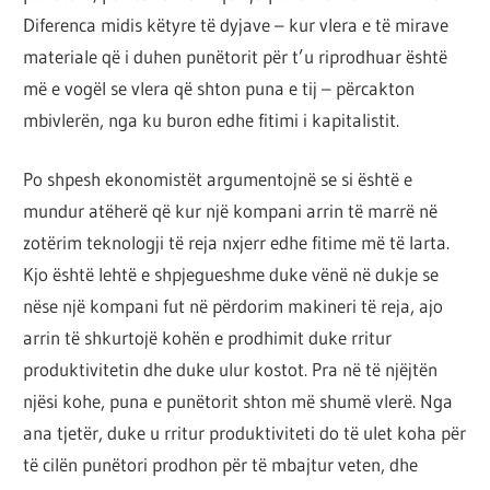
Diferenca midis këtyre të dyjave – kur vlera e të mirave
materiale që i duhen punëtorit për t’u riprodhuar është
më e vogël se vlera që shton puna e tij – përcakton
mbivlerën, nga ku buron edhe fitimi i kapitalistit.
Po shpesh ekonomistët argumentojnë se si është e
mundur atëherë që kur një kompani arrin të marrë në
zotërim teknologji të reja nxjerr edhe fitime më të larta.
Kjo është lehtë e shpjegueshme duke vënë në dukje se
nëse një kompani fut në përdorim makineri të reja, ajo
arrin të shkurtojë kohën e prodhimit duke rritur
produktivitetin dhe duke ulur kostot. Pra në të njëjtën
njësi kohe, puna e punëtorit shton më shumë vlerë. Nga
ana tjetër, duke u rritur produktiviteti do të ulet koha për
të cilën punëtori prodhon për të mbajtur veten, dhe