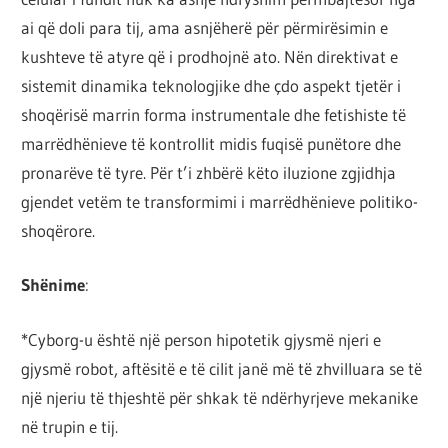
ai që doli para tij, ama asnjëherë për përmirësimin e
kushteve të atyre që i prodhojnë ato. Nën direktivat e
sistemit dinamika teknologjike dhe çdo aspekt tjetër i
shoqërisë marrin forma instrumentale dhe fetishiste të
marrëdhënieve të kontrollit midis fuqisë punëtore dhe
pronarëve të tyre. Për t’i zhbërë këto iluzione zgjidhja
gjendet vetëm te transformimi i marrëdhënieve politiko-
shoqërore.
Shënime
:
*Cyborg-u është një person hipotetik gjysmë njeri e
gjysmë robot, aftësitë e të cilit janë më të zhvilluara se të
një njeriu të thjeshtë për shkak të ndërhyrjeve mekanike
në trupin e tij.