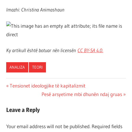
Imazhi: Christina Animashaun
Ky artikull është botuar nën licensën
CC BY-SA 4.
0
.
ANALIZA
TEORI
Post
Previous
Tensionet ideologjike të kapitalizmit
Post:
Next
Pesë arsyetime mbi dhunën ndaj gruas
navigation
Post:
Leave a Reply
Your email address will not be published.
Required fields