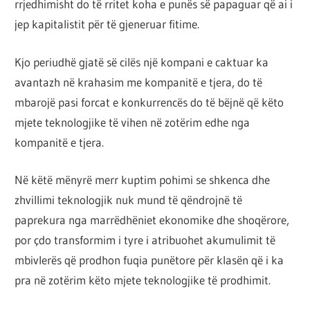
rrjedhimisht do të rritet koha e punës së papaguar që ai i
jep kapitalistit për të gjeneruar fitime.
Kjo periudhë gjatë së cilës një kompani e caktuar ka
avantazh në krahasim me kompanitë e tjera, do të
mbarojë pasi forcat e konkurrencës do të bëjnë që këto
mjete teknologjike të vihen në zotërim edhe nga
kompanitë e tjera.
Në këtë mënyrë merr kuptim pohimi se shkenca dhe
zhvillimi teknologjik nuk mund të qëndrojnë të
paprekura nga marrëdhëniet ekonomike dhe shoqërore,
por çdo transformim i tyre i atribuohet akumulimit të
mbivlerës që prodhon fuqia punëtore për klasën që i ka
pra në zotërim këto mjete teknologjike të prodhimit.