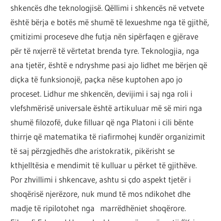
shkencës dhe teknologjisë. Qëllimi i shkencës në vetvete
është bërja e botës më shumë të lexueshme nga të gjithë,
çmitizimi proceseve dhe futja nën sipërfaqen e gjërave
për të nxjerrë të vërtetat brenda tyre. Teknologjia, nga
ana tjetër, është e ndryshme pasi ajo lidhet me bërjen që
diçka të funksionojë, paçka nëse kuptohen apo jo
proceset. Lidhur me shkencën, devijimi i saj nga roli i
vlefshmërisë universale është artikuluar më së miri nga
shumë filozofë, duke filluar që nga Platoni i cili bënte
thirrje që matematika të riafirmohej kundër organizimit
të saj përzgjedhës dhe aristokratik, pikërisht se
kthjelltësia e mendimit të kulluar u përket të gjithëve.
Por zhvillimi i shkencave, ashtu si çdo aspekt tjetër i
shoqërisë njerëzore, nuk mund të mos ndikohet dhe
madje të ripilotohet nga marrëdhëniet shoqërore.