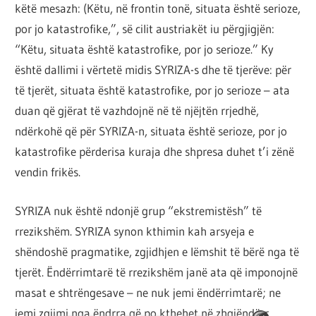
këtë mesazh: (Këtu, në frontin tonë, situata është serioze,
por jo katastrofike,”, së cilit austriakët iu përgjigjën:
“Këtu, situata është katastrofike, por jo serioze.” Ky
është dallimi i vërtetë midis SYRIZA-s dhe të tjerëve: për
të tjerët, situata është katastrofike, por jo serioze – ata
duan që gjërat të vazhdojnë në të njëjtën rrjedhë,
ndërkohë që për SYRIZA-n, situata është serioze, por jo
katastrofike përderisa kuraja dhe shpresa duhet t’i zënë
vendin frikës.
SYRIZA nuk është ndonjë grup “ekstremistësh” të
rrezikshëm. SYRIZA synon kthimin kah arsyeja e
shëndoshë pragmatike, zgjidhjen e lëmshit të bërë nga të
tjerët. Ëndërrimtarë të rrezikshëm janë ata që imponojnë
masat e shtrëngesave – ne nuk jemi ëndërrimtarë; ne
jemi zgjimi nga ëndrra që po kthehet në zhgjëndërr.