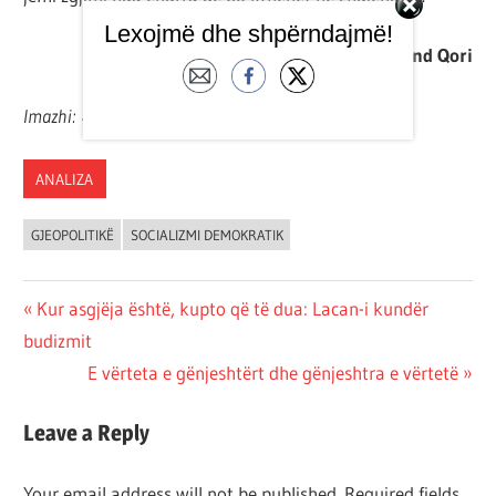
Lexojmë dhe shpërndajmë!
E përktheu
Arlind Qori
Imazhi: 4Liberty
ANALIZA
GJEOPOLITIKË
SOCIALIZMI DEMOKRATIK
Post
Previous
Kur asgjëja është, kupto që të dua: Lacan-i kundër
Post:
budizmit
navigation
Next
E vërteta e gënjeshtërt dhe gënjeshtra e vërtetë
Post:
Leave a Reply
Your email address will not be published.
Required fields