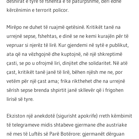
dëshirat e tyre të fshehta e të paturpshme, deri edhe
kërcënimin e terrorit policor.
Mirëpo ne duhet të ruajmë qetësinë. Kritikët tanë na
urrejnë sepse, fshehtas, e dinë se ne kemi kurajën për të
vepruar si njerëz të lirë. Kur gjendemi në sytë e publikut,
ata që na vëzhgojnë dhe kuptojnë, në një shkreptimë
çasti, se po u ofrojmë liri, dinjitet dhe solidaritet. Në atë
çast, kritikët tanë janë të lirë, bëhen njësh me ne, por
vetëm për një çast ama; frika rikthehet dhe na urrejnë
sërish sepse brenda shpirtit janë skllevër që i frigohen
lirisë së tyre.
Ekziston një anekdotë (sigurisht apokrife) rreth këmbimit
të telegrameve midis shtabeve gjermane dhe austriake
në mes të Luftës së Parë Botërore: gjermanët dërguan