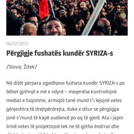
por
çështja
është
që
ta
06/17/2012
T 11
shndërrosh
Përgjigje fushatës kundër SYRIZA-s
atë.
/Slavoj Žižek/
Në ditët përpara zgjedhjeve fushata kundër SYRIZA-s po
bëhet gjithnjë e më e ndyrë – meqenëse kontrollojnë
mediat e fuqishme, armiqtë tanë mund t’i lejojnë vetes
gënjeshtra të drejtpërdrejta, duke e ditur se përgjigjja
jonë s’mund të kapë audiencë po aq të gjerë. Ata i japin
lirinë vetes të projektojnë tek ne të gjitha ëndrrat dhe