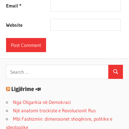
Email
*
Website
Search
Search
for:
Ligjërime 📣
Nga Oligarkia në Demokraci
Një anatomi trockiste e Revolucionit Rus
Mbi Fashizmin: dimensionet shoqërore, politike e
ideologjike