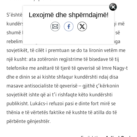
Lexojmë dhe shpërndajmë!
S’është për t’u çuditur atëherë që Georg Lukács-i,
kundërshtari më i madh marksist i Brecht-it, shfaqi më
shumë kurajë etike se ky i fundit kur, pas shtypjes së
rebelimit hungarez në fund të 1956-s, u arrestua nga
sovjetikët, të cilët i premtuan se do ta lironin vetëm me
një kusht: ata zotëronin regjistrime të bisedave të tij
telefonike me anëtarë të tjerë të qeverisë së Imre Nagy-t
dhe e dinin se ai kishte shfaqur kundërshti ndaj disa
masave antisocialiste të qeverisë – gjithë ç’kërkonin
sovjetikët ishte që ai t’i rishfaqte këto kundërshti
publikisht. Lukács-i refuzoi pasi e dinte fort mirë se
thënia e të vërtetës faktike në kushte të atilla do të
përbënte gënjeshtër.