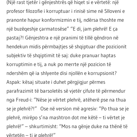
(Një rast tjetër i gënjeshtrës që hiqet si e vërtetë: një
profesor filozofie i korruptuar i rinisë sime në Slloveni e
pranonte hapur konformizmin e tij, ndërsa thoshte me
një buzëqeshje çarmatosëse” “E di, jam plehrë! E ça
pastaj?! Gënjeshtra e një pranimi të tillë qëndron në
hendekun midis përmbajtjes së shqiptuar dhe pozicionit
subjektiv të shqiptimit të saj: duke pranuar haptas
korruptimin e tij, a nuk po merrte një pozicion të
ndershëm që ia shlyente disi njollën e korrupsionit?
Aspak: kësaj situate i duhet përgjigjur përmes
parafrazimit të barsoletës së vjetër çifute të përmendur
nga Freud-i: “Nëse je vërtet plehrë, atëherë pse na thua
se je plehrë?!” Ose në version më agresiv: “Po thua se je
plehrë, mirëpo s’na mashtron dot me këtë – ti vërtet je
plehrë!” – shkurtimisht: “Mos na gënje duke na thënë të
vërtetën – ti
je
plehrë!”