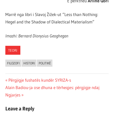
E përktheu
Arlind Qori
Marrë nga libri i Slavoj Žižek-ut “Less than Nothing:
Hegel and the Shadow of Dialectical Materialism”
Imazhi: Bernard Dionysius Geoghegan
TEORI
FILOZOFI
HISTORI
POLITIKË
Post
Previous
Përgjigje fushatës kundër SYRIZA-s
Next
Post:
Alain Badiou-ja ose dhuna e tërheqjes: përgjigje ndaj
navigation
Post:
Ngjarjes
Leave a Reply