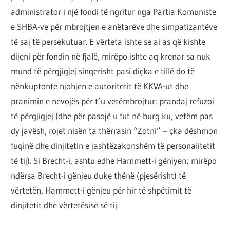
administrator i një fondi të ngritur nga Partia Komuniste
e SHBA-ve për mbrojtjen e anëtarëve dhe simpatizantëve
të saj të persekutuar. E vërteta ishte se ai as që kishte
dijeni për fondin në fjalë, mirëpo ishte aq krenar sa nuk
mund të përgjigjej sinqerisht pasi diçka e tillë do të
nënkuptonte njohjen e autoritetit të KKVA-ut dhe
pranimin e nevojës për t’u vetëmbrojtur: prandaj refuzoi
të përgjigjej (dhe për pasojë u fut në burg ku, vetëm pas
dy javësh, rojet nisën ta thërrasin “Zotni” – çka dëshmon
fuqinë dhe dinjitetin e jashtëzakonshëm të personalitetit
të tij). Si Brecht-i, ashtu edhe Hammett-i gënjyen; mirëpo
ndërsa Brecht-i gënjeu duke thënë (pjesërisht) të
vërtetën, Hammett-i gënjeu për hir të shpëtimit të
dinjitetit dhe vërtetësisë së tij.