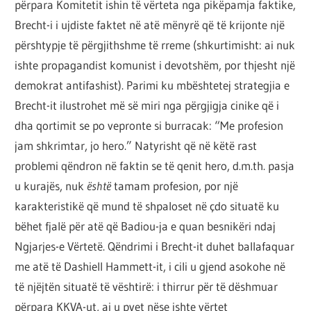
përpara Komitetit ishin të vërteta nga pikëpamja faktike,
Brecht-i i ujdiste faktet në atë mënyrë që të krijonte një
përshtypje të përgjithshme të rreme (shkurtimisht: ai nuk
ishte propagandist komunist i devotshëm, por thjesht një
demokrat antifashist). Parimi ku mbështetej strategjia e
Brecht-it ilustrohet më së miri nga përgjigja cinike që i
dha qortimit se po vepronte si burracak: “Me profesion
jam shkrimtar, jo hero.” Natyrisht që në këtë rast
problemi qëndron në faktin se të qenit hero, d.m.th. pasja
u kurajës, nuk
është
tamam profesion, por një
karakteristikë që mund të shpaloset në çdo situatë ku
bëhet fjalë për atë që Badiou-ja e quan besnikëri ndaj
Ngjarjes-e Vërtetë. Qëndrimi i Brecht-it duhet ballafaquar
me atë të Dashiell Hammett-it, i cili u gjend asokohe në
të njëjtën situatë të vështirë: i thirrur për të dëshmuar
përpara KKVA-ut, ai u pyet nëse ishte vërtet