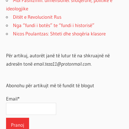
Mbi Fashizmin: dimensionet shoqërore, politike e
ideologjike
Ditët e Revolucionit Rus
Nga “fundi i botës” te “fundi i historisë”
Nicos Poulantzas: Shteti dhe shoqëria klasore
Për artikuj, autorët janë të lutur të na shkruajnë në
adresën tonë
email.teza11@protonmail.com.
Abonohu për artikujt më të fundit të blogut
Email*