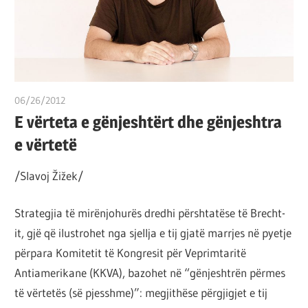
por
çështja
është
që
ta
06/26/2012
T 11
shndërrosh
E vërteta e gënjeshtërt dhe gënjeshtra
atë.
e vërtetë
/Slavoj Žižek/
Strategjia të mirënjohurës dredhi përshtatëse të Brecht-
it, gjë që ilustrohet nga sjellja e tij gjatë marrjes në pyetje
përpara Komitetit të Kongresit për Veprimtaritë
Antiamerikane (KKVA), bazohet në “gënjeshtrën përmes
të vërtetës (së pjesshme)”: megjithëse përgjigjet e tij