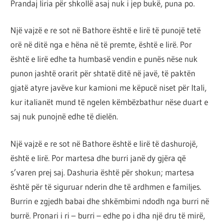
Prandaj liria për shkollë asaj nuk i jep bukë, puna po.
Një vajzë e re sot në Bathore është e lirë të punojë tetë
orë në ditë nga e hëna në të premte, është e lirë. Por
është e lirë edhe ta humbasë vendin e punës nëse nuk
punon jashtë orarit për shtatë ditë në javë, të paktën
gjatë atyre javëve kur kamioni me këpucë niset për Itali,
kur italianët mund të ngelen këmbëzbathur nëse duart e
saj nuk punojnë edhe të dielën.
Një vajzë e re sot në Bathore është e lirë të dashurojë,
është e lirë. Por martesa dhe burri janë dy gjëra që
s’varen prej saj. Dashuria është për shokun; martesa
është për të siguruar nderin dhe të ardhmen e familjes.
Burrin e zgjedh babai dhe shkëmbimi ndodh nga burri në
burrë. Pronari i ri – burri – edhe po i dha një dru të mirë,