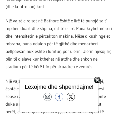
(dhe kontrollon) kush.
Një vajzë e re sot në Bathore është e lirë të punojë sa t’i
mpihen duart dhe shpina, është e lirë. Puna kryhet në seri
dhe intensitetin e përcakton makina. Nëse dikush ngelet
mbrapa, puna ndalon për të gjithë dhe menaxheri
bellpaesan nuk është i lumtur, por ulërin. Ulërin njësoj siç
bën të dielave kur kthehet në atdhe dhe shkon në
stadium për të bërë tifo për skuadrën e zemrës.
Një vajzë e re sot në Bathore është e lirë të ëndërrojë,
Lexojmë dhe shpërndajmë!
është e lirë. Ajo do të donte të shkollohej për mësuesi
sepse i adhuron fëmijët, dhe jetën do donte ta kalonte
duke u mësuar atyre poema. Por kjo ëndërr u këput
herët, e pas dhjetë vjetësh kyçet e duarve të saj do të