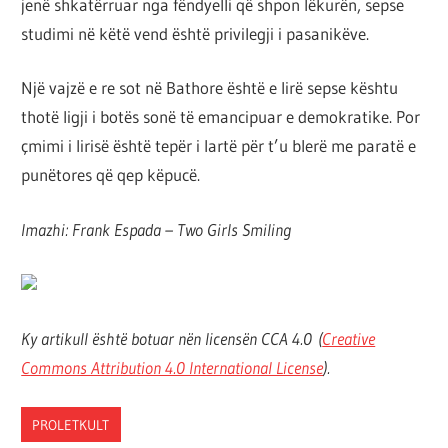
jenë shkatërruar nga fëndyelli që shpon lëkurën, sepse
studimi në këtë vend është privilegji i pasanikëve.
Një vajzë e re sot në Bathore është e lirë sepse kështu
thotë ligji i botës sonë të emancipuar e demokratike. Por
çmimi i lirisë është tepër i lartë për t’u blerë me paratë e
punëtores që qep këpucë.
Imazhi: Frank Espada – Two Girls Smiling
Ky artikull është botuar nën licensën CCA 4.0
(
Creative
Commons Attribution 4.0 International License
).
PROLETKULT