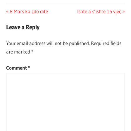
Post
Previous
Next
8 Mars ka çdo ditë
Ishte a s’ishte 15 vjeç
Post:
Post:
navigation
Leave a Reply
Your email address will not be published.
Required fields
are marked
*
Comment
*