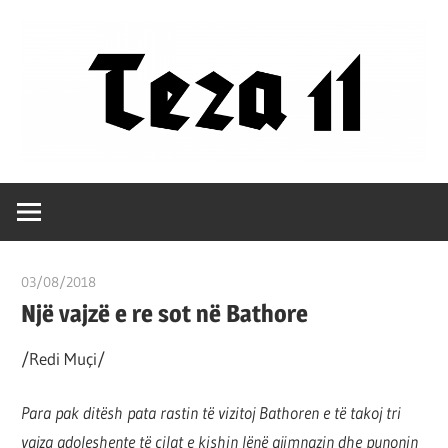
Skip
to
content
Filozofët
Teza
vetëm
e
11
kanë
03/08/2018
T 11
shpjeguar
Një vajzë e re sot në Bathore
në
mënyra
/Redi Muçi/
të
ndryshme
Para pak ditësh pata rastin të vizitoj Bathoren e të takoj tri
botën,
vajza adoleshente të cilat e kishin lënë gjimnazin dhe punonin