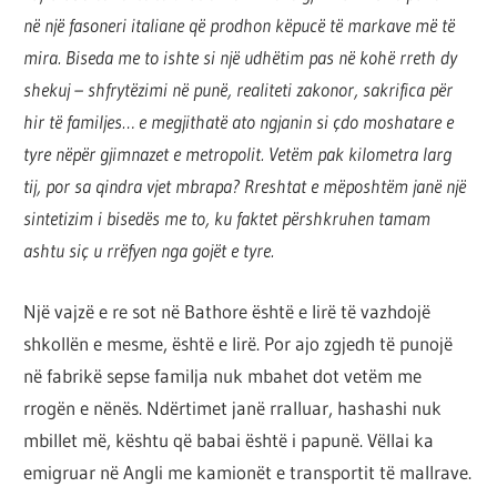
por
në një fasoneri italiane që prodhon këpucë të markave më të
çështja
mira. Biseda me to ishte si një udhëtim pas në kohë rreth dy
është
shekuj – shfrytëzimi në punë, realiteti zakonor, sakrifica për
që
hir të familjes… e megjithatë ato ngjanin si çdo moshatare e
ta
tyre nëpër gjimnazet e metropolit. Vetëm pak kilometra larg
shndërrosh
tij, por sa qindra vjet mbrapa? Rreshtat e mëposhtëm janë një
atë.
sintetizim i bisedës me to, ku faktet përshkruhen tamam
ashtu siç u rrëfyen nga gojët e tyre.
Një vajzë e re sot në Bathore është e lirë të vazhdojë
shkollën e mesme, është e lirë. Por ajo zgjedh të punojë
në fabrikë sepse familja nuk mbahet dot vetëm me
rrogën e nënës. Ndërtimet janë rralluar, hashashi nuk
mbillet më, kështu që babai është i papunë. Vëllai ka
emigruar në Angli me kamionët e transportit të mallrave.