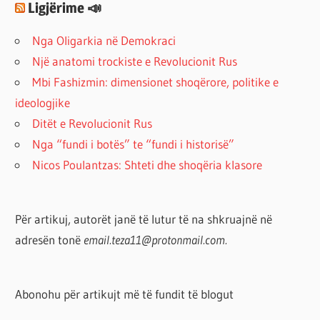
Ligjërime 📣
Nga Oligarkia në Demokraci
Një anatomi trockiste e Revolucionit Rus
Mbi Fashizmin: dimensionet shoqërore, politike e
ideologjike
Ditët e Revolucionit Rus
Nga “fundi i botës” te “fundi i historisë”
Nicos Poulantzas: Shteti dhe shoqëria klasore
Për artikuj, autorët janë të lutur të na shkruajnë në
adresën tonë
email.teza11@protonmail.com.
Abonohu për artikujt më të fundit të blogut