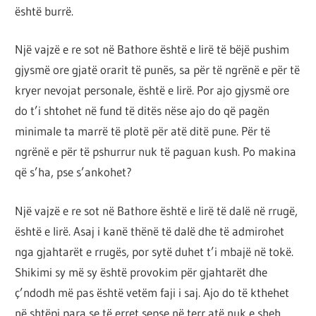
është burrë.
Një vajzë e re sot në Bathore është e lirë të bëjë pushim
gjysmë ore gjatë orarit të punës, sa për të ngrënë e për të
kryer nevojat personale, është e lirë. Por ajo gjysmë ore
do t’i shtohet në fund të ditës nëse ajo do që pagën
minimale ta marrë të plotë për atë ditë pune. Për të
ngrënë e për të pshurrur nuk të paguan kush. Po makina
që s’ha, pse s’ankohet?
Një vajzë e re sot në Bathore është e lirë të dalë në rrugë,
është e lirë. Asaj i kanë thënë të dalë dhe të admirohet
nga gjahtarët e rrugës, por sytë duhet t’i mbajë në tokë.
Shikimi sy më sy është provokim për gjahtarët dhe
ç’ndodh më pas është vetëm faji i saj. Ajo do të kthehet
në shtëpi para se të erret sepse në terr atë nuk e sheh