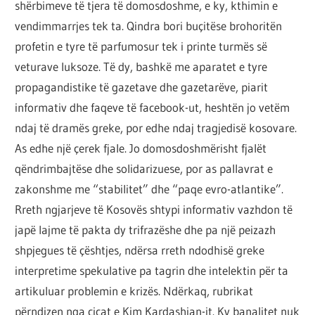
shërbimeve të tjera të domosdoshme, e ky, kthimin e
vendimmarrjes tek ta. Qindra bori buçitëse brohoritën
profetin e tyre të parfumosur tek i printe turmës së
veturave luksoze. Të dy, bashkë me aparatet e tyre
propagandistike të gazetave dhe gazetarëve, piarit
informativ dhe faqeve të facebook-ut, heshtën jo vetëm
ndaj të dramës greke, por edhe ndaj tragjedisë kosovare.
As edhe një çerek fjale. Jo domosdoshmërisht fjalët
qëndrimbajtëse dhe solidarizuese, por as pallavrat e
zakonshme me “stabilitet” dhe “paqe evro-atlantike”.
Rreth ngjarjeve të Kosovës shtypi informativ vazhdon të
japë lajme të pakta dy trifrazëshe dhe pa një peizazh
shpjegues të çështjes, ndërsa rreth ndodhisë greke
interpretime spekulative pa tagrin dhe intelektin për ta
artikuluar problemin e krizës. Ndërkaq, rubrikat
përndizen nga cicat e Kim Kardashian-it. Ky banalitet nuk