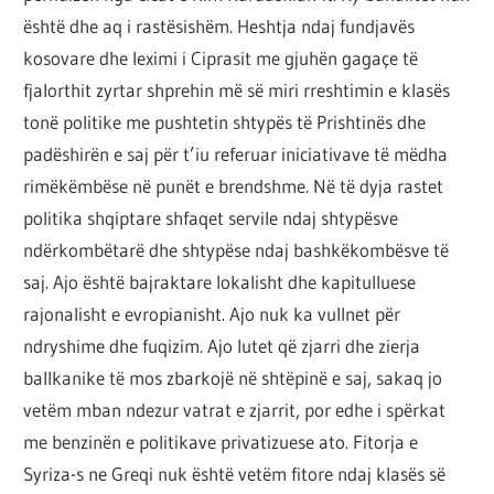
është dhe aq i rastësishëm. Heshtja ndaj fundjavës
kosovare dhe leximi i Ciprasit me gjuhën gagaçe të
fjalorthit zyrtar shprehin më së miri rreshtimin e klasës
tonë politike me pushtetin shtypës të Prishtinës dhe
padëshirën e saj për t’iu referuar iniciativave të mëdha
rimëkëmbëse në punët e brendshme. Në të dyja rastet
politika shqiptare shfaqet servile ndaj shtypësve
ndërkombëtarë dhe shtypëse ndaj bashkëkombësve të
saj. Ajo është bajraktare lokalisht dhe kapitulluese
rajonalisht e evropianisht. Ajo nuk ka vullnet për
ndryshime dhe fuqizim. Ajo lutet që zjarri dhe zierja
ballkanike të mos zbarkojë në shtëpinë e saj, sakaq jo
vetëm mban ndezur vatrat e zjarrit, por edhe i spërkat
me benzinën e politikave privatizuese ato. Fitorja e
Syriza-s ne Greqi nuk është vetëm fitore ndaj klasës së