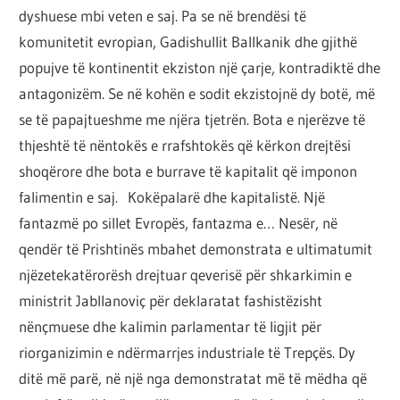
por
dyshuese mbi veten e saj. Pa se në brendësi të
çështja
komunitetit evropian, Gadishullit Ballkanik dhe gjithë
është
popujve të kontinentit ekziston një çarje, kontradiktë dhe
që
antagonizëm. Se në kohën e sodit ekzistojnë dy botë, më
ta
se të papajtueshme me njëra tjetrën. Bota e njerëzve të
shndërrosh
thjeshtë të nëntokës e rrafshtokës që kërkon drejtësi
atë.
shoqërore dhe bota e burrave të kapitalit që imponon
falimentin e saj. Kokëpalarë dhe kapitalistë. Një
fantazmë po sillet Evropës, fantazma e… Nesër, në
qendër të Prishtinës mbahet demonstrata e ultimatumit
njëzetekatërorësh drejtuar qeverisë për shkarkimin e
ministrit Jabllanoviç për deklaratat fashistëzisht
nënçmuese dhe kalimin parlamentar të ligjit për
riorganizimin e ndërmarrjes industriale të Trepçës. Dy
ditë më parë, në një nga demonstratat më të mëdha që