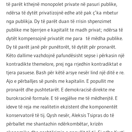
të parët kthejnë monopolet private në pasuri publike,
ndërsa të dytët privatizojnë edhe atë pak ç’ka mbetur
nga publikja. Dy të parët duan të rrisin shpenzimet
publike me bjerrjen e kapitalit te madh privat; ndërsa të
dytët kompensojnë privatët me para të mëdha publike.
Dy të parët janë për punëtorët, të dytët për pronarët.
Këto dallime vazhdojnë pafundësisht sepse i përkasin një
kontradikte themelore, prej nga rrjedhin kontradiktat e
tjera pasuese. Bash për këtë arsye nesër lind një ditë e re.
Ajo e përballjes së punës me kapitalin. E popullit me
pronarët dhe pushtetarët. E demokracisë direkte me
burokracinë formale. E të vegjëlve me të mëdhenjtë. E
ideve të reja me realitetin ekzistent dhe komponentët
konservatorë të tij. Qysh nesër, Aleksis Tsipras do të
përballet me shantazhin ndërkombëtar, krizën