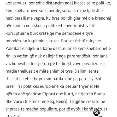
konservuar, por edhe distancim ndaj klasës së re politike,
këmishëbardhëve soc-liberalë, socialistë me fjalë dhe
neoliberalë me vepra. Ky brez politik gjer më dje krenohej
për zbimin nga skena politike të pensionistëve të
korruptuar e burokratë që me demodenë e tyre
mundësuan kaplimin e krizës. Por sot është ndryshe.
Politikat e ndjekura kanë dëshmuar se këmishëbardhët e
rinj jo vetëm që nuk dallojnë nga pararendësit, por janë
vazhduesit e drejtpërdrejtë të direktivave privatizuese,
madje thelluesit e mëtejshëm të tyre. Dallimi është
thjesht estetik: fytyra simpatike dhe pa pardesy. Sot
brezi i ri i politikës europiane ka pësuar thyerje! Në
njërën anë qëndron Ciprasi dhe Kurti, në tjetrën Rama
dhe Vuçiçi (në mos më keq, Renci). Të gjithë rrezatojnë
shpresa të mëdha popullore, por të dytët i kanë rrëzuar
ato. Në formë duken të njëjtë, por në përmbajtje janë