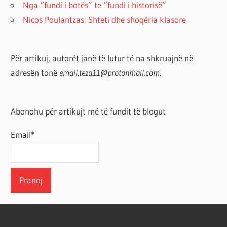
Nga “fundi i botës” te “fundi i historisë”
Nicos Poulantzas: Shteti dhe shoqëria klasore
Për artikuj, autorët janë të lutur të na shkruajnë në
adresën tonë
email.teza11@protonmail.com.
Abonohu për artikujt më të fundit të blogut
Email*