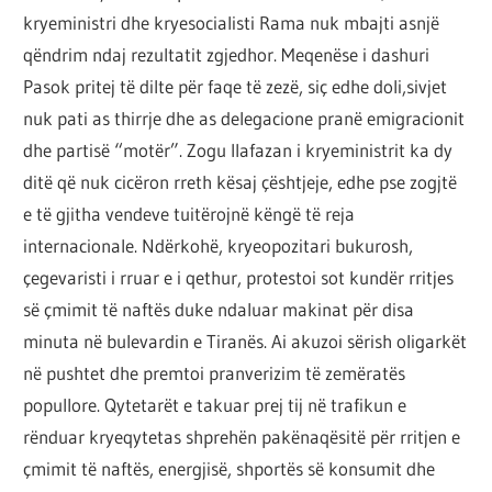
kryeministri dhe kryesocialisti Rama nuk mbajti asnjë
qëndrim ndaj rezultatit zgjedhor. Meqenëse i dashuri
Pasok pritej të dilte për faqe të zezë, siç edhe doli,sivjet
nuk pati as thirrje dhe as delegacione pranë emigracionit
dhe partisë “motër”. Zogu llafazan i kryeministrit ka dy
ditë që nuk cicëron rreth kësaj çështjeje, edhe pse zogjtë
e të gjitha vendeve tuitërojnë këngë të reja
internacionale. Ndërkohë, kryeopozitari bukurosh,
çegevaristi i rruar e i qethur, protestoi sot kundër rritjes
së çmimit të naftës duke ndaluar makinat për disa
minuta në bulevardin e Tiranës. Ai akuzoi sërish oligarkët
në pushtet dhe premtoi pranverizim të zemëratës
popullore. Qytetarët e takuar prej tij në trafikun e
rënduar kryeqytetas shprehën pakënaqësitë për rritjen e
çmimit të naftës, energjisë, shportës së konsumit dhe