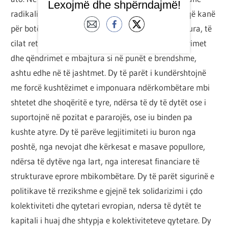
Lexojmë dhe shpërndajmë!
radikalisht të ndryshëm. Kjo dëftohet nga vizioni që kanë
për botën dhe vendin e tyre. Jo nga fjalët e përdorura, të
cilat retorikisht mund të ngjajnë disi, por nga veprimet
dhe qëndrimet e mbajtura si në punët e brendshme,
ashtu edhe në të jashtmet. Dy të parët i kundërshtojnë
me forcë kushtëzimet e imponuara ndërkombëtare mbi
shtetet dhe shoqëritë e tyre, ndërsa të dy të dytët ose i
suportojnë në pozitat e pararojës, ose iu binden pa
kushte atyre. Dy të parëve legjitimiteti iu buron nga
poshtë, nga nevojat dhe kërkesat e masave popullore,
ndërsa të dytëve nga lart, nga interesat financiare të
strukturave eprore mbikombëtare. Dy të parët sigurinë e
politikave të rrezikshme e gjejnë tek solidarizimi i çdo
kolektiviteti dhe qytetari evropian, ndersa të dytët te
kapitali i huaj dhe shtypja e kolektiviteteve qytetare. Dy