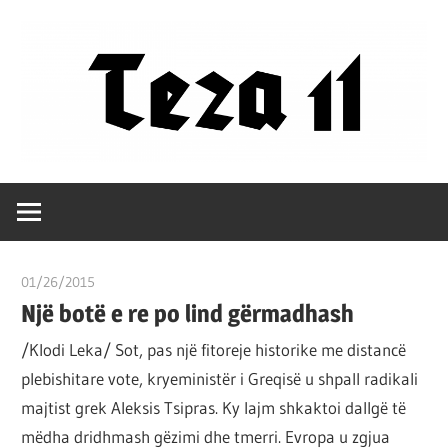
Skip
to
content
Filozofët
Teza
vetëm
e
11
kanë
01/26/2015
T11 3
shpjeguar
Një botë e re po lind gërmadhash
në
mënyra
/Klodi Leka/ Sot, pas një fitoreje historike me distancë
të
plebishitare vote, kryeministër i Greqisë u shpall radikali
ndryshme
majtist grek Aleksis Tsipras. Ky lajm shkaktoi dallgë të
botën,
mëdha dridhmash gëzimi dhe tmerri. Evropa u zgjua