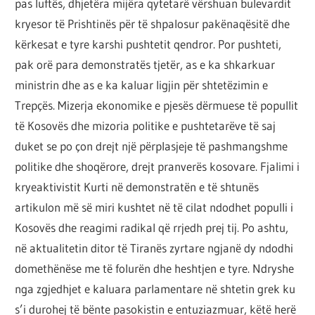
pas luftës, dhjetëra mijëra qytetarë vërshuan bulevardit
kryesor të Prishtinës për të shpalosur pakënaqësitë dhe
kërkesat e tyre karshi pushtetit qendror. Por pushteti,
pak orë para demonstratës tjetër, as e ka shkarkuar
ministrin dhe as e ka kaluar ligjin për shtetëzimin e
Trepçës. Mizerja ekonomike e pjesës dërmuese të popullit
të Kosovës dhe mizoria politike e pushtetarëve të saj
duket se po çon drejt një përplasjeje të pashmangshme
politike dhe shoqërore, drejt pranverës kosovare. Fjalimi i
kryeaktivistit Kurti në demonstratën e të shtunës
artikulon më së miri kushtet në të cilat ndodhet populli i
Kosovës dhe reagimi radikal që rrjedh prej tij. Po ashtu,
në aktualitetin ditor të Tiranës zyrtare ngjanë dy ndodhi
domethënëse me të folurën dhe heshtjen e tyre. Ndryshe
nga zgjedhjet e kaluara parlamentare në shtetin grek ku
s’i durohej të bënte pasokistin e entuziazmuar, këtë herë