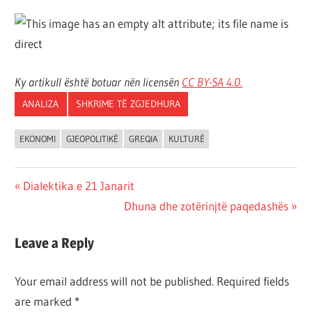
Ky artikull është botuar nën licensën
CC BY-SA 4.
0.
ANALIZA
SHKRIME TË ZGJEDHURA
EKONOMI
GJEOPOLITIKË
GREQIA
KULTURË
Post
Previous
Dialektika e 21 Janarit
Post:
Next
Dhuna dhe zotërinjtë paqedashës
navigation
Post:
Leave a Reply
Your email address will not be published.
Required fields
are marked
*