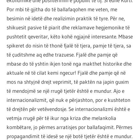
ekonomike dhe poshtërimin e popullit të tij. Si edhe Kurti.
Por mbi të gjitha do të ballafaqohen me veten, me
besimin në idetë dhe realizimin praktik të tyre. Për ne,
shikuesit pasive të piarit dhe reklamave hegjemonike të
pushtetit qeveritar, këto kohë ngjajnë interesante. Mbase
spikeret do nisin të thonë fjalë të tjera, pamje të tjera, sa
të çuditshme aq edhe trazuese. Fjalë dhe pamje që
mbase do të yshtin ikjen tonë nga makthet historike dhe
aktuale në të cilat kemi ngecur! Fjalë dhe pamje që në
mos na shtyjnë drejt veprimit, të paktën na japin guxim
të mendojmë se një rrugë tjetër është e mundur. Ajo e
internacionalizmit, që nuk e përjashton, por e kushteton
të drejtën për vetëvendosje. Se internacionalizmi është e
vetmja rrugë për të ikur nga kriza dhe melankolia
kombëtare, jo përmes arratisjes por ballafaqimit. Përmes
propagandimit të idesë se një botë tjetër është e mundur.