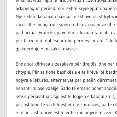
të skllavëruar apo të lirë. Shkruan Losurdo-ja duk
arkipelagun perëndimor është kryekëput i papërpu
Një sistem kolonial i bazuar te skllavëria, shfrytëz
racor dhe mençurinë sipërore të evropianëve dhe t
pa harruar Francën, jo vetëm refuzuan ta njohin v
për ta izoluar, dobësuar dhe përmbysur atë. Çdo te
gjakderdhje e masakra masive.
Ende sot kërkesa e zezakëve për drejtësi dhe për 
shtypje. Për sa kohë bashkësia e të lirëve (të bar
ngjyra e lëkurës, alternativat për pjesën dërrmues
nënshtrim ose vdekje. Sado të emancipohet shoqëri
jetë e përjashtuar. Kjo është logjika e kapitalizmit,
përjashtimit të vazhdueshëm të shumicës, pa të ci
e të përjashtuarve është edhe me ngjyrë të zezë. Ko