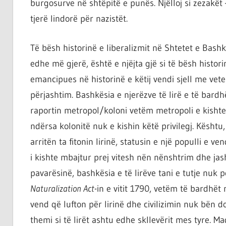
burgosurve në shtëpitë e punës. Njëlloj si zezakë
tjerë lindorë për nazistët.
Të bësh historinë e liberalizmit në Shtetet e Bashku
edhe më gjerë, është e njëjta gjë si të bësh histori
emancipues në historinë e këtij vendi sjell me vet
përjashtim. Bashkësia e njerëzve të lirë e të bardh
raportin metropol/koloni vetëm metropoli e kishte pr
ndërsa kolonitë nuk e kishin këtë privilegj. Kështu
arritën ta fitonin lirinë, statusin e një populli e v
i kishte mbajtur prej vitesh nën nënshtrim dhe jasht
pavarësinë, bashkësia e të lirëve tani e tutje nuk
Naturalization Act
-in e vitit 1790, vetëm të bardhë
vend që lufton për lirinë dhe civilizimin nuk bën d
themi si të lirët ashtu edhe skllevërit mes tyre. Ma