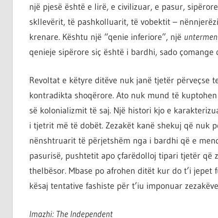
një pjesë është e lirë, e civilizuar, e pasur, sipër
skllevërit, të pashkolluarit, të vobektit – nënnjer
krenare. Kështu një “qenie inferiore”, një
untermen
qenieje sipërore siç është i bardhi, sado çomange qo
Revoltat e këtyre ditëve nuk janë tjetër përveçse 
kontradikta shoqërore. Ato nuk mund të kuptohen j
së kolonializmit të saj. Një histori kjo e karakteri
i tjetrit më të dobët. Zezakët kanë shekuj që nuk po
nënshtruarit të përjetshëm nga i bardhi që e mend
pasurisë, pushtetit apo çfarëdolloj tipari tjetër q
thelbësor. Mbase po afrohen ditët kur do t’i jepet 
kësaj tentative fashiste për t’iu imponuar zezakëv
Imazhi: The Independent