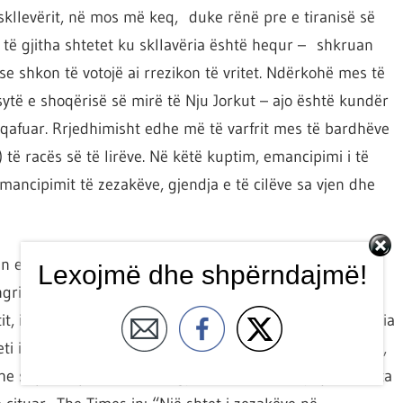
 skllevërit, në mos më keq, duke rënë pre e tiranisë së
 të gjitha shtetet ku skllavëria është hequr – shkruan
ëse shkon të votojë ai rrezikon të vritet. Ndërkohë mes të
ytë e shoqërisë së mirë të Nju Jorkut – ajo është kundër
qafuar. Rrjedhimisht edhe më të varfrit mes të bardhëve
 të racës së të lirëve. Në këtë kuptim, emancipimi i të
mancipimit të zezakëve, gjendja e të cilëve sa vjen dhe
n e kontradiktave shoqërore, zezakët nisën të
Lexojmë dhe shpërndajmë!
ritje të cilat fatkeqësisht gati gjithnjë përfunduan me
 i cili solli krijimin e shtetit të parë të lirë nga skllavëria
ti i ri fqinj u pa me shqetësim nga Shtetet e Bashkuara,
 shprese për lirinë e të gjithë zezakët e saj, qofshin ata