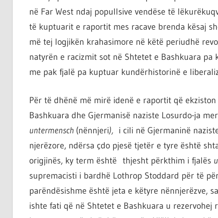
ta
në Far West ndaj popullsive vendëse të lëkurëkuq
shndërrosh
të kuptuarit e raportit mes racave brenda kësaj s
atë.
më tej logjikën krahasimore në këtë periudhë rev
natyrën e racizmit sot në Shtetet e Bashkuara pa k
me pak fjalë pa kuptuar kundërhistorinë e liberali
Për të dhënë më mirë idenë e raportit që ekziston 
Bashkuara dhe Gjermanisë naziste Losurdo-ja merr
untermensch
(nënnjeri
),
i cili në Gjermaninë nazis
njerëzore, ndërsa çdo pjesë tjetër e tyre është sht
origjinës, ky term është thjesht përkthim i fjalës
u
supremacisti i bardhë Lothrop Stoddard për të për
parëndësishme është jeta e këtyre nënnjerëzve, sa 
ishte fati që në Shtetet e Bashkuara u rezervohej