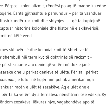
ve. Përpos kolonializmit, rëndësi po aq të madhe ka edhe
hoqërie. Është gjithashtu e pamundur – për ta vazhduar
oltash kundër racizmit dhe shtypjes – që ta kuptojmë
uptuar historinë koloniale dhe historinë e skllavërisë;
zmit në këtë vend.
mes skllavërisë dhe kolonializmit të Shteteve të
 shembull një term kyç të doktrinës së racizmit –
te përshkruante ato qenie që vetëm në dukje janë
azarake dhe u përket qenieve të ulëta. Për sa i përket
nderman
, e futur në ligjërimin politik amerikan nga
shkuar racën e ulët të zezakëve. Aq e ulët dhe e
për ta ka vetëm dy alternativa: nënshtrimi ose vdekja. Ky
 rëndom zezakëve, lëkurëzinjve, vagabondëve apo të