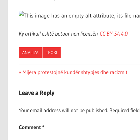
Ky artikull është botuar nën licensën
CC BY-SA 4.
0
.
ANALIZA
TEORI
Post
Previous
Mijëra protestojnë kundër shtypjes dhe racizmit
Post:
navigation
Leave a Reply
Your email address will not be published.
Required fiel
Comment
*