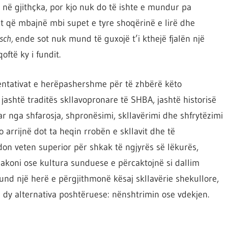
ore në gjithçka, por kjo nuk do të ishte e mundur pa
ëzit që mbajnë mbi supet e tyre shoqërinë e lirë dhe
sch,
ende sot nuk mund të guxojë t’i kthejë fjalën një
ftë ky i fundit.
tentativat e herëpashershme për të zhbërë këto
ashtë traditës skllavopronare të SHBA, jashtë historisë
zuar nga shfarosja, shpronësimi, skllavërimi dhe shfrytëzimi
 arrijnë dot ta heqin rrobën e skllavit dhe të
on veten superior për shkak të ngjyrës së lëkurës,
ë zakoni ose kultura sunduese e përcaktojnë si dallim
fund një herë e përgjithmonë kësaj skllavërie shekullore,
e dy alternativa poshtëruese: nënshtrimin ose vdekjen.