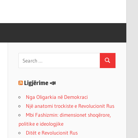
Search
Search
for:
Ligjërime 📣
Nga Oligarkia në Demokraci
Një anatomi trockiste e Revolucionit Rus
Mbi Fashizmin: dimensionet shoqërore,
politike e ideologjike
Ditët e Revolucionit Rus