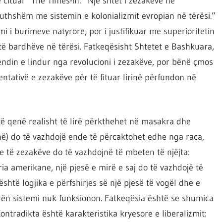
e cituar The Times-in: “Një shtet i zezakëve në
thshëm me sistemin e kolonializmit evropian në tërësi.”
imi i burimeve natyrore, por i justifikuar me superioritetin
ë bardhëve në tërësi. Fatkeqësisht Shtetet e Bashkuara,
endin e lindur nga revolucioni i zezakëve, por bënë çmos
ntativë e zezakëve për të fituar lirinë përfundon në
të qenë realisht të lirë përkthehet në masakra dhe
dhë) do të vazhdojë ende të përcaktohet edhe nga raca,
e të zezakëve do të vazhdojnë të mbeten të njëjta:
a amerikane, një pjesë e mirë e saj do të vazhdojë të
 është logjika e përfshirjes së një pjesë të vogël dhe e
lën sistemi nuk funksionon. Fatkeqësia është se shumica
ntradikta është karakteristika kryesore e liberalizmit: