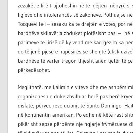
zezakët e lirë trajtoheshin në të njëjtën mënyrë si
ligjeve dhe intolerancës së zakoneve. Pothuajse në
Tocqueville-i – zezaku ka të drejtën e votës, por n
bardhëve skllavëria zhduket plotësisht pasi – në s
parimeve të lirisë që ky vend me kaq gëzim ka për
do të jenë pjesë e hapësirës së shenjtë (ekskluzive)
bardhëve të varfër tregon thjesht anën tjetër të çe
përkeqësohet.
Megjithatë, me kalimin e viteve dhe me ashpërsimi
organizoheshin duke zhvilluar herë pas herë kryeng
disfatë; përveç revolucionit të Santo-Domingo- Haitit,
në kontinentin amerikan. Po edhe në këtë rast shte
pikërisht sepse përbënte një ngjarje frymëzuese dhe