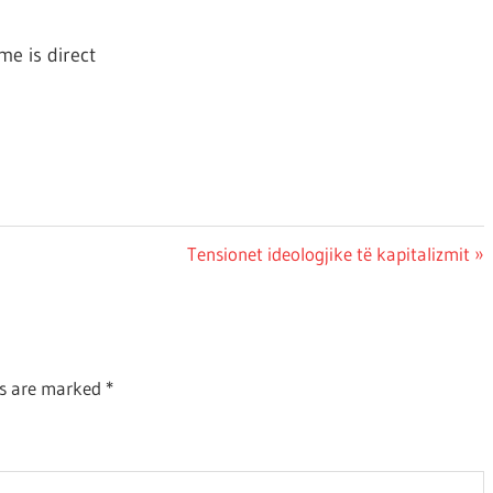
Next
Tensionet ideologjike të kapitalizmit
Post:
ds are marked
*