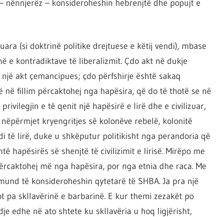
t – nënnjerëz – konsideroheshin hebrenjtë dhe popujt e
ara (si doktrinë politike drejtuese e këtij vendi), mbase
në e kontradiktave të liberalizmit. Çdo akt në dukje
e një akt çemancipues; çdo përfshirje është sakaq
ë në fillim përcaktohej nga hapësira, që do të thotë se në
ivilegjin e të qenit një hapësirë e lirë dhe e civilizuar,
, nëpërmjet kryengritjes së kolonëve rebelë, kolonitë
endi të lirë, duke u shkëputur politikisht nga perandoria që
ë hapësirës së shenjtë të civilizimit e lirisë. Mirëpo me
 përcaktohej më nga hapësira, por nga etnia dhe raca. Me
t mund të konsideroheshin qytetarë të SHBA. Ja pra një
ot pa skllavërinë e barbarinë. E kur themi zezakët po
dje edhe në ato shtete ku skllavëria u hoq ligjërisht,