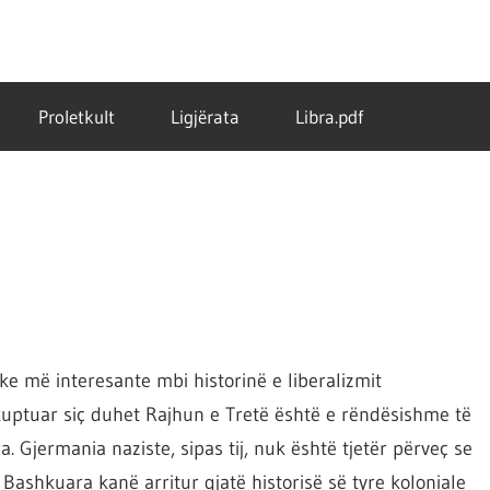
Proletkult
Ligjërata
Libra.pdf
ike më interesante mbi historinë e liberalizmit
 kuptuar siç duhet Rajhun e Tretë është e rëndësishme të
 Gjermania naziste, sipas tij, nuk është tjetër përveç se
 Bashkuara kanë arritur gjatë historisë së tyre koloniale