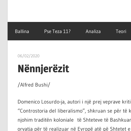
Filozofët
Teza
vetëm
Ballina
Pse Teza 11?
Analiza
Teori
e
kanë
11
shpjeguar
06/02/2020
T 11
në
Nënnjerëzit
mënyra
të
ndryshme
/Alfred Bushi/
botën,
por
Domenico Losurdo-ja, autori i një prej veprave krit
çështja
“Controstoria del liberalismo”, shkruan se për të
është
njohim traditën koloniale të Shteteve të Bashkuara.
që
orvatja për të realizuar në Evropë atë që Shtetet e