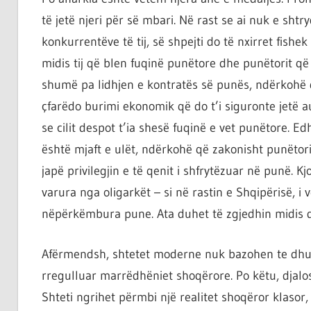
të jetë njeri për së mbari. Në rast se ai nuk e sht
konkurrentëve të tij, së shpejti do të nxirret fish
midis tij që blen fuqinë punëtore dhe punëtorit që
shumë pa lidhjen e kontratës së punës, ndërkohë 
çfarëdo burimi ekonomik që do t’i siguronte jetë
se cilit despot t’ia shesë fuqinë e vet punëtore. E
është mjaft e ulët, ndërkohë që zakonisht punëtori
japë privilegjin e të qenit i shfrytëzuar në punë. K
varura nga oligarkët – si në rastin e Shqipërisë, i
nëpërkëmbura pune. Ata duhet të zgjedhin midis d
Afërmendsh, shtetet moderne nuk bazohen te dhuna
rregulluar marrëdhëniet shoqërore. Po këtu, djalos
Shteti ngrihet përmbi një realitet shoqëror klaso