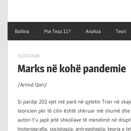
Filozofët
Teza
vetëm
Ballina
Pse Teza 11?
Analiza
Teori
e
kanë
11
shpjeguar
05/07/2020
T 11
në
Marks në kohë pandemie
mënyra
të
ndryshme
/Arlind Qori/
botën,
por
Si pardje 202 vjet më parë në qytetin Trier në skaj
çështja
teoricien për të cilin është shkruar më shumë dhe
është
autori t’u japë jetë shkollave të mendimit në disipl
që
historiografia, sociologjia, antropologjia, teoria e