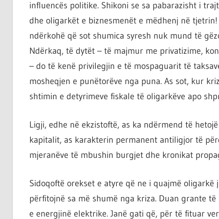
influencës politike. Shikoni se sa pabarazisht i tra
dhe oligarkët e biznesmenët e mëdhenj në tjetrin! 
ndërkohë që sot shumica syresh nuk mund të gëzoj
Ndërkaq, të dytët – të majmur me privatizime, kon
– do të kenë privilegjin e të mospaguarit të taksav
mosheqjen e punëtorëve nga puna. As sot, kur kriz
shtimin e detyrimeve fiskale të oligarkëve apo shpr
Ligji, edhe në ekzistoftë, as ka ndërmend të hetoj
kapitalit, as karakterin permanent antiligjor të pë
mjeranëve të mbushin burgjet dhe kronikat propag
Sidoqoftë orekset e atyre që ne i quajmë oligark
përfitojnë sa më shumë nga kriza. Duan grante të l
e energjinë elektrike. Janë gati që, për të fituar v