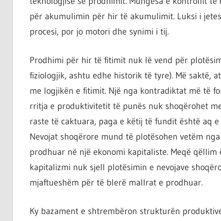
teknologjisë së prodhimit. Mungesa e kontrollit të 
për akumulimin për hir të akumulimit. Luksi i jetes
procesi, por jo motori dhe synimi i tij.
Prodhimi për hir të fitimit nuk lë vend për plotësi
fiziologjik, ashtu edhe historik të tyre). Më sakt
me logjikën e fitimit. Një nga kontradiktat më të fo
rritja e produktivitetit të punës nuk shoqërohet me
raste të caktuara, paga e këtij të fundit është aq e 
Nevojat shoqërore mund të plotësohen vetëm nga 
prodhuar në një ekonomi kapitaliste. Meqë qëllim ë
kapitalizmi nuk sjell plotësimin e nevojave shoqëro
mjaftueshëm për të blerë mallrat e prodhuar.
Ky bazament e shtrembëron strukturën produktive 