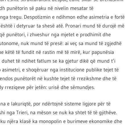
rydh punëtorin së paku në nivelin mesatar të
ek nga tregu. Despotizmin e ndihmon edhe asimetria e fortë
 është i detyruar ta shesë atë. Pronari mund të durojë më
që punëtori, i zhveshur nga mjetet e prodhimit dhe
 autonome, nuk mund të presë: ai veç sa mund të zgjedhë
dhe këtë të fundit në rastin më të mirë, kur papunësia
 duhet të ndihet fatlum se ka gjetur dikë që mund t’i
jo asimetri, e shoqëruar nga institucione publike tejet të
 vendos punëtorët në kushte tejet të rrezikshme dhe të
y rreziqeve për jetën: urisë dhe sëmundjes.
 e lakuriqtë, por ndërtojnë sisteme ligjore për të
hi nga Trieri, na mëson se nuk ka shtet të të gjithëve.
r, ku njëra klasë ka monopolin e burimeve ekonomike dhe