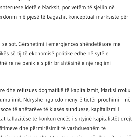
hteruese idetë e Marksit, por vetëm të sjellin në
rdorim një pjesë të bagazhit konceptual marksiste për
l se sot. Gërshetimi i emergjencës shëndetësore me
ikës së tij të ekonomisë politike edhe në sytë e
ënë re në panik e sipër brishtësinë e një regjimi
rë dhe refuzues dogmatikë të kapitalizmit, Marksi rroku
 akumulimit. Ndryshe nga çdo mënyrë tjetër prodhimi – në
ksoze të anëtarëve të klasës sunduese, kapitalizmi i
cat tallazitëse të konkurrencës i shtyjnë kapitalistët drejt
ë fitimeve dhe përmirësimit të vazhdueshëm të