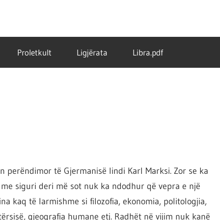
Proletkult
Ligjërata
Libra.pdf
in perëndimor të Gjermanisë lindi Karl Marksi. Zor se ka
 me siguri deri më sot nuk ka ndodhur që vepra e një
ina kaq të larmishme si filozofia, ekonomia, politologjia,
 letërsisë, gjeografia humane etj. Radhët në vijim nuk kanë