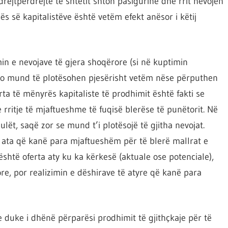
drejtpërdrejtë të shtetit shton pasigurinë dhe rrit nevojën
ës së kapitalistëve është vetëm efekt anësor i këtij
min e nevojave të gjera shoqërore (si në kuptimin
ë, ato mund të plotësohen pjesërisht vetëm nëse përputhen
rta të mënyrës kapitaliste të prodhimit është fakti se
 rritje të mjaftueshme të fuqisë blerëse të punëtorit. Në
ulët, saqë zor se mund t’i plotësojë të gjitha nevojat.
ata që kanë para mjaftueshëm për të blerë mallrat e
shtë oferta aty ku ka kërkesë (aktuale ose potenciale),
re, por realizimin e dëshirave të atyre që kanë para
duke i dhënë përparësi prodhimit të gjithçkaje për të