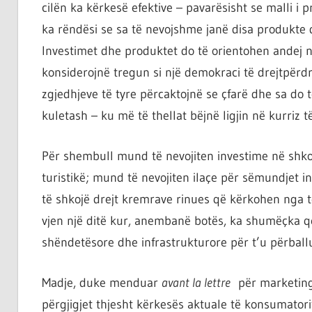
cilën ka kërkesë efektive – pavarësisht se malli i 
ka rëndësi se sa të nevojshme janë disa produkte d
Investimet dhe produktet do të orientohen andej ng
konsiderojnë tregun si një demokraci të drejtpërd
zgjedhjeve të tyre përcaktojnë se çfarë dhe sa do 
kuletash – ku më të thellat bëjnë ligjin në kurriz të
Për shembull mund të nevojiten investime në shkoll
turistikë; mund të nevojiten ilaçe për sëmundjet in
të shkojë drejt kremrave rinues që kërkohen nga 
vjen një ditë kur, anembanë botës, ka shumëçka 
shëndetësore dhe infrastrukturore për t’u përbal
Madje, duke menduar
avant la lettre
për marketingu
përgjigjet thjesht kërkesës aktuale të konsumatori