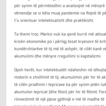
ta
për synim të përmbledhin a analizojnë në mënyrë s
shndërrosh
vëmendje se si këta muaj pandemie na ftojnë të pë
atë.
t’u orientuar intelektualisht dhe praktikisht.
Ta themi troç: Marksi nuk ka qenë kurrë më aktua
krizën ekonomike po i përligj tezat kryesore të krit
kundërshtarëve të tij më të ashpër, të cilët kanë v
akumulimi dhe mënyre rregullimi si kapitalizmi.
Qysh herët, kur intelektualët ndaheshin në idhujta
motorin e zhvillimit të tij: akumulimin për hir të
të cilën prodhimi i tepricave ka për synim jetën lu
akumulon tepricat (dhe fiton) për hir të fitimit. For
riinvestimit të një pjese gjithnjë e më të madhe t