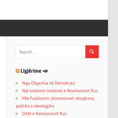
Search
Search
for:
Ligjërime 📣
Nga Oligarkia në Demokraci
Një anatomi trockiste e Revolucionit Rus
Mbi Fashizmin: dimensionet shoqërore,
politike e ideologjike
Ditët e Revolucionit Rus