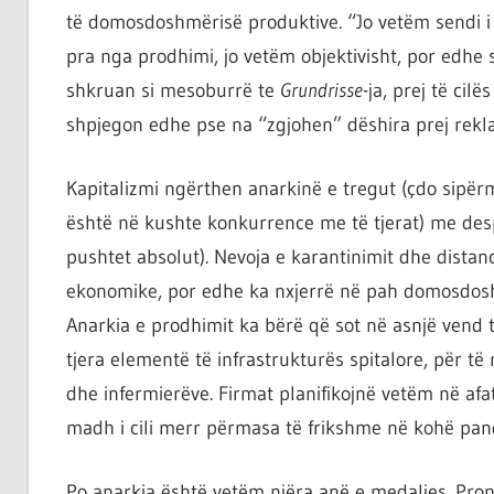
të domosdoshmërisë produktive. “Jo vetëm sendi i
pra nga prodhimi, jo vetëm objektivisht, por edhe 
shkruan si mesoburrë te
Grundrisse
-ja, prej të cil
shpjegon edhe pse na “zgjohen” dëshira prej rekla
Kapitalizmi ngërthen anarkinë e tregut (çdo sipër
është në kushte konkurrence me të tjerat) me desp
pushtet absolut). Nevoja e karantinimit dhe distanci
ekonomike, por edhe ka nxjerrë në pah domosdoshmë
Anarkia e prodhimit ka bërë që sot në asnjë vend 
tjera elementë të infrastrukturës spitalore, për
dhe infermierëve. Firmat planifikojnë vetëm në afat
madh i cili merr përmasa të frikshme në kohë pan
Po anarkia është vetëm njëra anë e medaljes. Pron