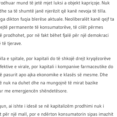
prodhuar mund të jetë mjet luksi a objekt kapriçoje. Nuk
he sa të shumtë janë njerëzit që kanë nevoja të tilla.
a dikton fuqia blerëse aktuale. Neoliberalët kanë qejf ta
rejtë permanente të konsumatorëve, të cilët përmes
të prodhohet, por në fakt bëhet fjalë për një demokraci
 të tjerave.
a e spitale, por kapitali do të shkojë drejt kryqëzorëve
fektive e virale, por kapitali i kompanive farmaceutike do
të pasurit apo ajka ekonomike e klasës së mesme. Dhe
që nuk na duhet dhe na mungojnë të mirat bazike
lur me emergjencën shëndetësore.
n, ai ishte i idesë se në kapitalizëm prodhimi nuk i
t për një mall, por e ndërton konsumatorin sipas imazhit