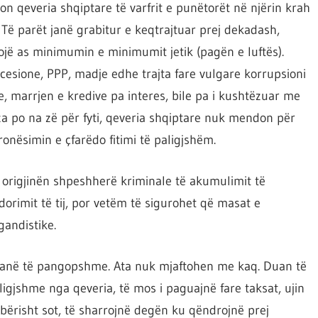
jton qeveria shqiptare të varfrit e punëtorët në njërin krah
Të parët janë grabitur e keqtrajtuar prej dekadash,
ë as minimumin e minimumit jetik (pagën e luftës).
cesione, PPP, madje edhe trajta fare vulgare korrupsioni
e, marrjen e kredive pa interes, bile pa i kushtëzuar me
a po na zë për fyti, qeveria shqiptare nuk mendon për
onësimin e çfarëdo fitimi të paligjshëm.
ë origjinën shpeshherë kriminale të akumulimit të
rdorimit të tij, por vetëm të sigurohet që masat e
andistike.
ë janë të pangopshme. Ata nuk mjaftohen me kaq. Duan të
igjshme nga qeveria, të mos i paguajnë fare taksat, ujin
erbërisht sot, të sharrojnë degën ku qëndrojnë prej