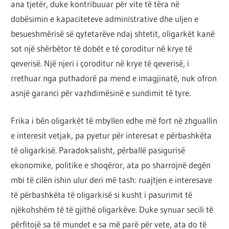
ana tjetër, duke kontribuuar për vite të tëra në
dobësimin e kapaciteteve administrative dhe uljen e
besueshmërisë së qytetarëve ndaj shtetit, oligarkët kanë
sot një shërbëtor të dobët e të çoroditur në krye të
qeverisë. Një njeri i çoroditur në krye të qeverisë, i
rrethuar nga puthadorë pa mend e imagjinatë, nuk ofron
asnjë garanci për vazhdimësinë e sundimit të tyre.
Frika i bën oligarkët të mbyllen edhe më fort në zhguallin
e interesit vetjak, pa pyetur për interesat e përbashkëta
të oligarkisë. Paradoksalisht, përballë pasigurisë
ekonomike, politike e shoqëror, ata po sharrojnë degën
mbi të cilën ishin ulur deri më tash: ruajtjen e interesave
të përbashkëta të oligarkisë si kusht i pasurimit të
njëkohshëm të të gjithë oligarkëve. Duke synuar secili të
përfitojë sa të mundet e sa më parë për vete, ata do të