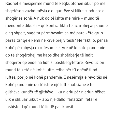
Radhët e mësipërme mund të keqkuptohen sikur po më
shqetëson vazhdimësia e oligarkëve si klikë sunduese e
shoqërisë sonë. A nuk do të ishte më mirë – mund të
mendonte dikush – që kontradikta të acarohej aq shumë
e aq shpejt, saqë ta përmbysnim sa më parë këtë grup
parazitar që e kemi në krye prej vitesh? Në fakt jo, për sa
kohë përmbysja e rrufeshme e tyre në kushte pandemie
do të shoqërohej me kaos dhe shpërbërje të indit
shoqëror që ende na lidh si bashkëqytetarë. Revolucion
mund të ketë në kohë lufte, edhe për t’i dhënë fund
luftës, por jo në kohë pandemie. E nesërmja e revoltës në
kohë pandemie do të ishte një luftë hobsiane e të
gjithëve kundër të gjithëve – ku njeriu për njeriun bëhet
ujk e shkuar ujkut – apo një dalldi fanatizmi fetar e
fashistoid që mund të lindë pas kaosit.