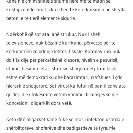
kanë një çmim shitjeje shumë herë më të madh se
kostoja e ndërtimit, çka e bën të kotë kursimin në shtylla
betoni e të tjerë elementë sigurie.
Ndërkohë që sot ata janë strukur. Nuk i sheh
televizioneve, nuk bëzajnë kurrkund, përveçse për të
kërkuar nën zë ndonjë lehtësi fiskale. Koronavirusi nuk
do t’ia dijë për përkatësinë klasore, nivelin e pasurisë,
etninë, besimin fetar, statusin shoqëror etj. Ironikisht
është më demokratiku dhe barazimtari, rrafshuesi i çdo
hierarkie shoqërore. Sot virusi ka futur në panik edhe ata
që deri dje i frikësonte vetëm vonimi i firmosjes së një
koncesioni: oligarkët dora vetë.
Këto ditë oligarkët kanë frikë se mos i infekton ushtria e
shërbëtorëve, shoferëve dhe badigardëve të tyre. Me