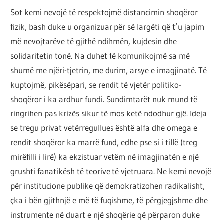
Sot kemi nevojë të respektojmë distancimin shoqëror
fizik, bash duke u organizuar për së largëti që t’u japim
më nevojtarëve të gjithë ndihmën, kujdesin dhe
solidaritetin tonë. Na duhet të komunikojmë sa më
shumë me njëri-tjetrin, me durim, arsye e imagjinatë. Të
kuptojmë, pikësëpari, se rendit të vjetër politiko-
shoqëror i ka ardhur fundi. Sundimtarët nuk mund të
ringrihen pas krizës sikur të mos ketë ndodhur gjë. Ideja
se tregu privat vetërregullues është alfa dhe omega e
rendit shoqëror ka marrë fund, edhe pse si i tillë (treg
mirëfilli i lirë) ka ekzistuar vetëm në imagjinatën e një
grushti fanatikësh të teorive të vjetruara. Ne kemi nevojë
për institucione publike që demokratizohen radikalisht,
çka i bën gjithnjë e më të fuqishme, të përgjegjshme dhe
instrumente në duart e një shoqërie që përparon duke