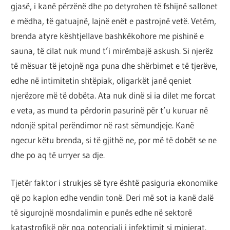
gjasë, i kanë përzënë dhe po detyrohen të fshijnë sallonet
e mëdha, të gatuajnë, lajnë enët e pastrojnë vetë. Vetëm,
brenda atyre kështjellave bashkëkohore me pishinë e
sauna, të cilat nuk mund t’i mirëmbajë askush. Si njerëz
të mësuar të jetojnë nga puna dhe shërbimet e të tjerëve,
edhe në intimitetin shtëpiak, oligarkët janë qeniet
njerëzore më të dobëta. Ata nuk dinë si ia dilet me forcat
e veta, as mund ta përdorin pasurinë për t’u kuruar në
ndonjë spital perëndimor në rast sëmundjeje. Kanë
ngecur këtu brenda, si të gjithë ne, por më të dobët se ne
dhe po aq të urryer sa dje.
Tjetër faktor i strukjes së tyre është pasiguria ekonomike
që po kaplon edhe vendin tonë. Deri më sot ia kanë dalë
të sigurojnë mosndalimin e punës edhe në sektorë
katastrofikë për nga potenciali i infektimit si minierat.