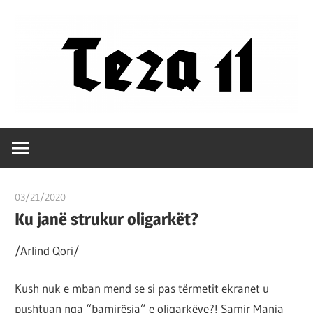
Skip
to
content
Filozofët
Teza
vetëm
e
11
kanë
03/21/2020
T 11
shpjeguar
Ku janë strukur oligarkët?
në
mënyra
/Arlind Qori/
të
ndryshme
Kush nuk e mban mend se si pas tërmetit ekranet u
botën,
pushtuan nga “bamirësia” e oligarkëve?! Samir Manja