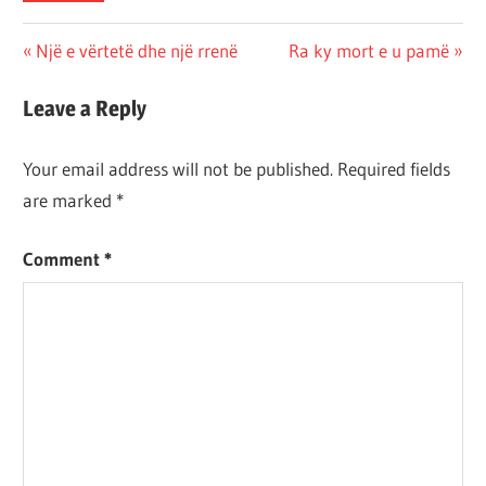
Post
Previous
Next
Një e vërtetë dhe një rrenë
Ra ky mort e u pamë
Post:
Post:
navigation
Leave a Reply
Your email address will not be published.
Required fields
are marked
*
Comment
*