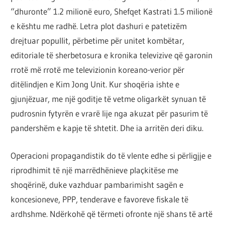
por
“dhuronte” 1.2 milionë euro, Shefqet Kastrati 1.5 milionë
çështja
e kështu me radhë. Letra plot dashuri e patetizëm
është
drejtuar popullit, përbetime për unitet kombëtar,
që
editoriale të sherbetosura e kronika televizive që garonin
ta
rrotë më rrotë me televizionin koreano-verior për
shndërrosh
ditëlindjen e Kim Jong Unit. Kur shoqëria ishte e
atë.
gjunjëzuar, me një goditje të vetme oligarkët synuan të
pudrosnin fytyrën e vrarë lije nga akuzat për pasurim të
pandershëm e kapje të shtetit. Dhe ia arritën deri diku.
Operacioni propagandistik do të vlente edhe si përligjje e
riprodhimit të një marrëdhënieve plaçkitëse me
shoqërinë, duke vazhduar pambarimisht sagën e
koncesioneve, PPP, tenderave e favoreve fiskale të
ardhshme. Ndërkohë që tërmeti ofronte një shans të artë