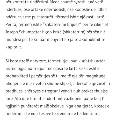
për kontrata rindërtimi. Meqë shumë syresh janë vetë
ndërtues, ose ortakë ndërtuesish, ose kodoshë që lidhin
ndërtuesit me pushtetarët, tërmeti ishte një rast i artë.
Për ta, tërmeti ishte “shkatërrimi krijues” për të cilin flet
Joseph Schumpeter-i: çdo krizë (shkatërrim) përbën një
mundësi për të krijuar mënyra të reja të akumulimit të
kapitalit.
Si katastrofë natyrore, tërmeti sjell panik afatshkurtër.
Sizmologjia na tregon me gjasa të larta se sa është
probabiliteti i përsëritjes së tij me të njëjtën magnitudë.
Shoqëria e merr veten shumë shpejt, ndërkohë që zinxhiri
prodhues, shërbyes e tregtar i vendit nuk preket thuajse
fare. Ato ditë firmat e ndërtimit vazhdonin pa të keq t’i
ngjisnin punëtorët majë skelave. Nga ana tjetër, kostot e
rindërtimit të ndërtesave të rrënuara e të dëmtuara