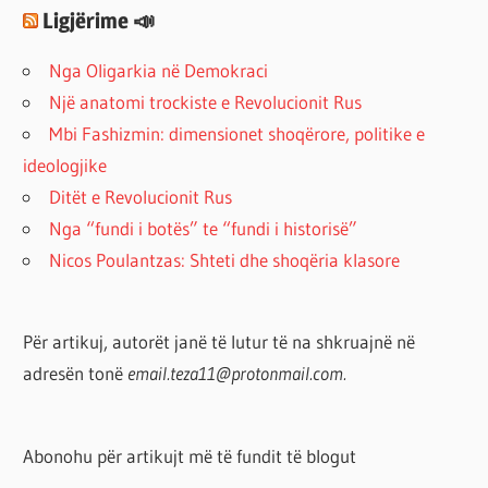
Ligjërime 📣
Nga Oligarkia në Demokraci
Një anatomi trockiste e Revolucionit Rus
Mbi Fashizmin: dimensionet shoqërore, politike e
ideologjike
Ditët e Revolucionit Rus
Nga “fundi i botës” te “fundi i historisë”
Nicos Poulantzas: Shteti dhe shoqëria klasore
Për artikuj, autorët janë të lutur të na shkruajnë në
adresën tonë
email.teza11@protonmail.com.
Abonohu për artikujt më të fundit të blogut