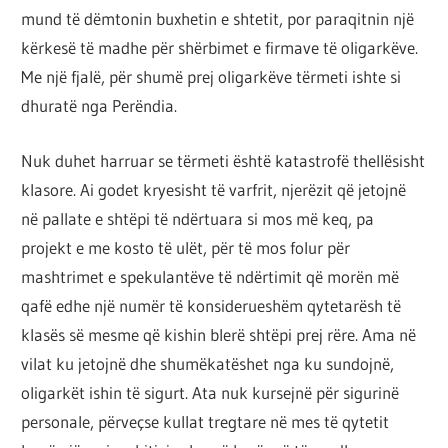
mund të dëmtonin buxhetin e shtetit, por paraqitnin një
kërkesë të madhe për shërbimet e firmave të oligarkëve.
Me një fjalë, për shumë prej oligarkëve tërmeti ishte si
dhuratë nga Perëndia.
Nuk duhet harruar se tërmeti është katastrofë thellësisht
klasore. Ai godet kryesisht të varfrit, njerëzit që jetojnë
në pallate e shtëpi të ndërtuara si mos më keq, pa
projekt e me kosto të ulët, për të mos folur për
mashtrimet e spekulantëve të ndërtimit që morën më
qafë edhe një numër të konsiderueshëm qytetarësh të
klasës së mesme që kishin blerë shtëpi prej rëre. Ama në
vilat ku jetojnë dhe shumëkatëshet nga ku sundojnë,
oligarkët ishin të sigurt. Ata nuk kursejnë për sigurinë
personale, përveçse kullat tregtare në mes të qytetit