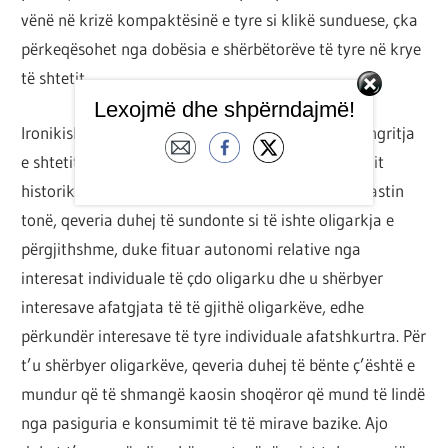
vënë në krizë kompaktësinë e tyre si klikë sunduese, çka
përkeqësohet nga dobësia e shërbëtorëve të tyre në krye
të shtetit.
Lexojmë dhe shpërndajmë!
Ironikisht, shpresa e tyre më e madhe do të ishte ngritja
e shtetit në lartësinë e asaj që etërit e materializmit
historik e quanin “kapitalist i përgjithshëm”. Në rastin
tonë, qeveria duhej të sundonte si të ishte oligarkja e
përgjithshme, duke fituar autonomi relative nga
interesat individuale të çdo oligarku dhe u shërbyer
interesave afatgjata të të gjithë oligarkëve, edhe
përkundër interesave të tyre individuale afatshkurtra. Për
t’u shërbyer oligarkëve, qeveria duhej të bënte ç’është e
mundur që të shmangë kaosin shoqëror që mund të lindë
nga pasiguria e konsumimit të të mirave bazike. Ajo