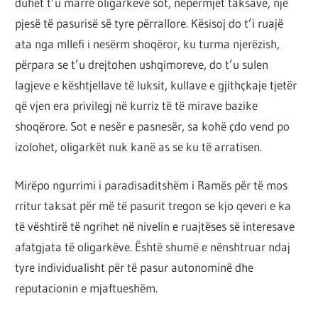
duhet t’u marrë oligarkëve sot, nëpërmjet taksave, një
pjesë të pasurisë së tyre përrallore. Kësisoj do t’i ruajë
ata nga mllefi i nesërm shoqëror, ku turma njerëzish,
përpara se t’u drejtohen ushqimoreve, do t’u sulen
lagjeve e kështjellave të luksit, kullave e gjithçkaje tjetër
që vjen era privilegj në kurriz të të mirave bazike
shoqërore. Sot e nesër e pasnesër, sa kohë çdo vend po
izolohet, oligarkët nuk kanë as se ku të arratisen.
Mirëpo ngurrimi i paradisaditshëm i Ramës për të mos
rritur taksat për më të pasurit tregon se kjo qeveri e ka
të vështirë të ngrihet në nivelin e ruajtëses së interesave
afatgjata të oligarkëve. Është shumë e nënshtruar ndaj
tyre individualisht për të pasur autonominë dhe
reputacionin e mjaftueshëm.