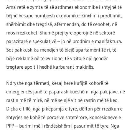
Ama retë e zymta të së ardhmes ekonomike i shtyjnë të
bëjnë hesape humbjesh ekonomike. Zinxhiri i prodhimit,
shërbimit dhe tregtisë, afërmendsh, do të cenohet, në
mos rrezikohet. Shumë prej tyre operojnë në sektorë
parazitarë e spekulativë – jo në prodhim e manifaktura.
Sot pakkush ka mendjen të blejë apartament të ri, të
bëjë reklamë në televizione, të vizitojë një qendër
tregtare apo t’i hedhë karburant makinës.
Ndryshe nga tërmeti, kësaj here kufijtë kohorë të
emergjencës janë të paparashikueshëm: nga pak javë, në
rastin më të mirë, në më se një vit në rastin më të keq.
Diçka e tillë, nga pikëpamja e tyre, dëfton për rrezikun e
shtyrjes në kohë të porosive shtetërore, koncesioneve e
PPP – burimi më i rëndësishëm i pasurimit të tyre. Nga