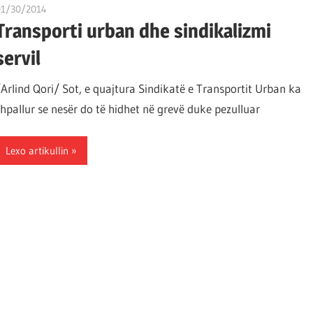
01/30/2014
T11 3
Transporti urban dhe sindikalizmi
servil
/Arlind Qori/ Sot, e quajtura Sindikatë e Transportit Urban ka
shpallur se nesër do të hidhet në grevë duke pezulluar
Lexo artikullin