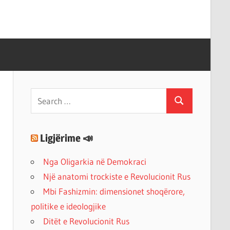
Search
Search
for:
Ligjërime 📣
Nga Oligarkia në Demokraci
Një anatomi trockiste e Revolucionit Rus
Mbi Fashizmin: dimensionet shoqërore,
politike e ideologjike
Ditët e Revolucionit Rus