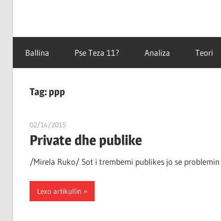
Filozofët
Teza
vetëm
Ballina
Pse Teza 11?
Analiza
Teori
e
kanë
11
shpjeguar
Tag:
ppp
në
mënyra
të
02/14/2015
T11 3
Private dhe publike
ndryshme
botën,
/Mirela Ruko/ Sot i trembemi publikes jo se problemin
por
çështja
Lexo artikullin
është
që