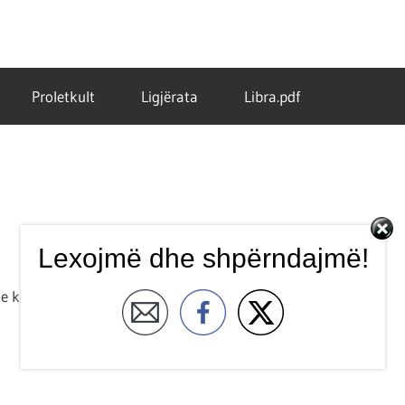
Proletkult
Ligjërata
Libra.pdf
Lexojmë dhe shpërndajmë!
 e kemi në vetvete me konceptin e publikes apo se nuk