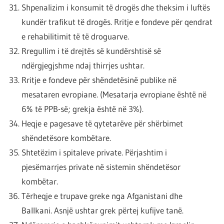
Shpenalizim i konsumit të drogës dhe theksim i luftës
kundër trafikut të drogës. Rritje e fondeve për qendrat
e rehabilitimit të të droguarve.
Rregullim i të drejtës së kundërshtisë së
ndërgjegjshme ndaj thirrjes ushtar.
Rritje e fondeve për shëndetësinë publike në
mesataren evropiane. (Mesatarja evropiane është në
6% të PPB-së; grekja është në 3%).
Heqje e pagesave të qytetarëve për shërbimet
shëndetësore kombëtare.
Shtetëzim i spitaleve private. Përjashtim i
pjesëmarrjes private në sistemin shëndetësor
kombëtar.
Tërheqje e trupave greke nga Afganistani dhe
Ballkani. Asnjë ushtar grek përtej kufijve tanë.