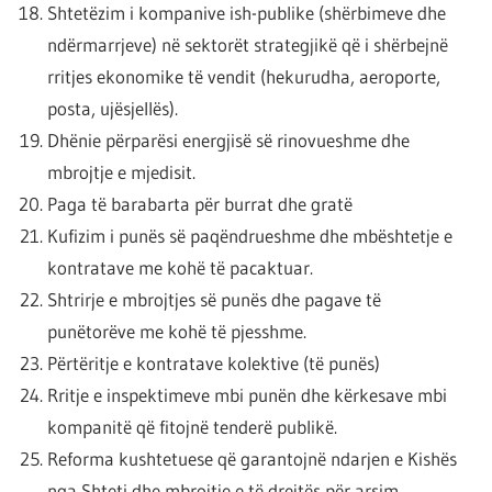
Shtetëzim i kompanive ish-publike (shërbimeve dhe
ndërmarrjeve) në sektorët strategjikë që i shërbejnë
rritjes ekonomike të vendit (hekurudha, aeroporte,
posta, ujësjellës).
Dhënie përparësi energjisë së rinovueshme dhe
mbrojtje e mjedisit.
Paga të barabarta për burrat dhe gratë
Kufizim i punës së paqëndrueshme dhe mbështetje e
kontratave me kohë të pacaktuar.
Shtrirje e mbrojtjes së punës dhe pagave të
punëtorëve me kohë të pjesshme.
Përtëritje e kontratave kolektive (të punës)
Rritje e inspektimeve mbi punën dhe kërkesave mbi
kompanitë që fitojnë tenderë publikë.
Reforma kushtetuese që garantojnë ndarjen e Kishës
nga Shteti dhe mbrojtje e të drejtës për arsim,