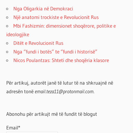
Nga Oligarkia në Demokraci
Një anatomi trockiste e Revolucionit Rus
Mbi Fashizmin: dimensionet shoqërore, politike e
ideologjike
Ditët e Revolucionit Rus
Nga “fundi i botës” te “fundi i historisë”
Nicos Poulantzas: Shteti dhe shoqëria klasore
Për artikuj, autorët janë të lutur të na shkruajnë në
adresën tonë
email.teza11@protonmail.com.
Abonohu për artikujt më të fundit të blogut
Email*