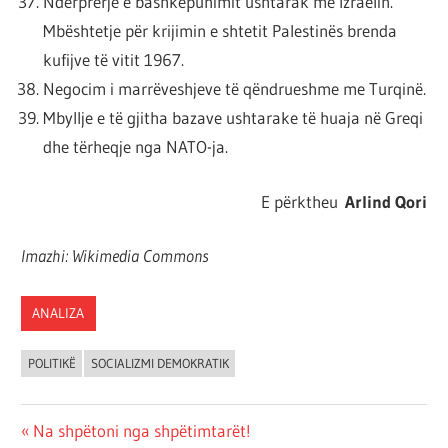
Ndërprerje e bashkëpunimit ushtarak me Izraelin.
Mbështetje për krijimin e shtetit Palestinës brenda
kufijve të vitit 1967.
Negocim i marrëveshjeve të qëndrueshme me Turqinë.
Mbyllje e të gjitha bazave ushtarake të huaja në Greqi
dhe tërheqje nga NATO-ja.
E përktheu
Arlind Qori
Imazhi: Wikimedia Commons
ANALIZA
POLITIKË
SOCIALIZMI DEMOKRATIK
Post
Previous
Na shpëtoni nga shpëtimtarët!