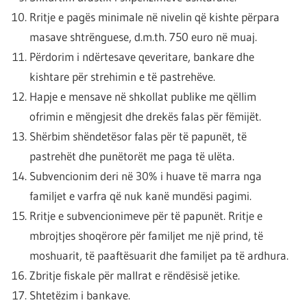
Rritje e pagës minimale në nivelin që kishte përpara
masave shtrënguese, d.m.th. 750 euro në muaj.
Përdorim i ndërtesave qeveritare, bankare dhe
kishtare për strehimin e të pastrehëve.
Hapje e mensave në shkollat publike me qëllim
ofrimin e mëngjesit dhe drekës falas për fëmijët.
Shërbim shëndetësor falas për të papunët, të
pastrehët dhe punëtorët me paga të ulëta.
Subvencionim deri në 30% i huave të marra nga
familjet e varfra që nuk kanë mundësi pagimi.
Rritje e subvencionimeve për të papunët. Rritje e
mbrojtjes shoqërore për familjet me një prind, të
moshuarit, të paaftësuarit dhe familjet pa të ardhura.
Zbritje fiskale për mallrat e rëndësisë jetike.
Shtetëzim i bankave.