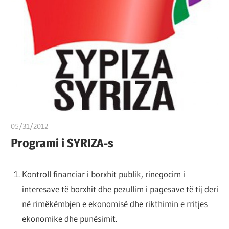
por
çështja
është
që
ta
shndërrosh
atë.
05/31/2012
T 11
Programi i SYRIZA-s
Kontroll financiar i borxhit publik, rinegocim i
interesave të borxhit dhe pezullim i pagesave të tij deri
në rimëkëmbjen e ekonomisë dhe rikthimin e rritjes
ekonomike dhe punësimit.