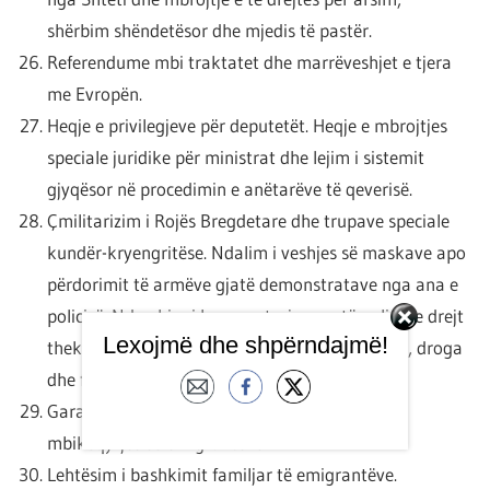
shërbim shëndetësor dhe mjedis të pastër.
Referendume mbi traktatet dhe marrëveshjet e tjera
me Evropën.
Heqje e privilegjeve për deputetët. Heqje e mbrojtjes
speciale juridike për ministrat dhe lejim i sistemit
gjyqësor në procedimin e anëtarëve të qeverisë.
Çmilitarizim i Rojës Bregdetare dhe trupave speciale
kundër-kryengritëse. Ndalim i veshjes së maskave apo
përdorimit të armëve gjatë demonstratave nga ana e
policisë. Ndryshim i kurseve trajnuese të policëve drejt
Lexojmë dhe shpërndajmë!
theksimit të temave shoqërore si p.sh. imigrimi, droga
dhe faktorët shoqërorë.
Garantim i të drejtave njerëzore në qendra e
mbikëqyrjes së emigrantëve.
Lehtësim i bashkimit familjar të emigrantëve.