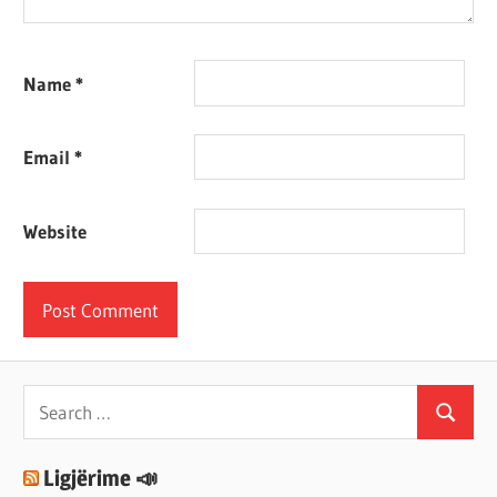
Name
*
Email
*
Website
Search
Search
for:
Ligjërime 📣