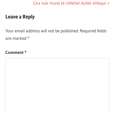
Post:
Next
Çka nuk mund të rrëfehet duhet shfaqur
navigation
Post:
Leave a Reply
Your email address will not be published.
Required fields
are marked
*
Comment
*