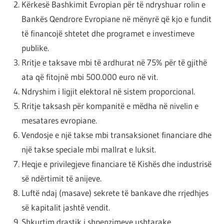
Kërkesë Bashkimit Evropian për të ndryshuar rolin e
Bankës Qendrore Evropiane në mënyrë që kjo e fundit
të financojë shtetet dhe programet e investimeve
publike.
Rritje e taksave mbi të ardhurat në 75% për të gjithë
ata që fitojnë mbi 500.000 euro në vit.
Ndryshim i ligjit elektoral në sistem proporcional.
Rritje taksash për kompanitë e mëdha në nivelin e
mesatares evropiane.
Vendosje e një takse mbi transaksionet financiare dhe
një takse speciale mbi mallrat e luksit.
Heqje e privilegjeve financiare të Kishës dhe industrisë
së ndërtimit të anijeve.
Luftë ndaj (masave) sekrete të bankave dhe rrjedhjes
së kapitalit jashtë vendit.
Shkurtim drastik i shpenzimeve ushtarake.