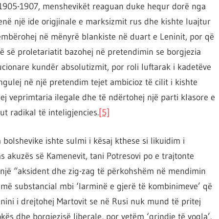
ve 1905-1907, menshevikët reaguan duke hequr dorë nga
në një ide origjinale e marksizmit rus dhe kishte luajtur
htrembërohej në mënyrë blankiste në duart e Leninit, por që
 së proletariatit bazohej në pretendimin se borgjezia
ucionare kundër absolutizmit, por roli luftarak i kadetëve
lej në një pretendim tejet ambicioz të cilit i kishte
sej veprimtaria ilegale dhe të ndërtohej një parti klasore e
t radikal të inteligjencies.
[5]
 bolshevike ishte sulmi i kësaj kthese si likuidim i
pas akuzës së Kamenevit, tani Potresovi po e trajtonte
i një “aksident dhe zig-zag të përkohshëm në mendimin
 më substancial mbi ‘larminë e gjerë të kombinimeve’ që
ini i drejtohej Martovit se në Rusi nuk mund të pritej
kës dhe borgjezisë liberale, por vetëm ‘grindje të vogla’.