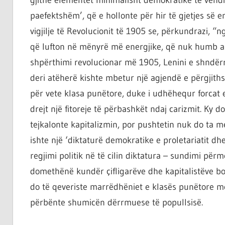
gjithë elementët minimalisht demokratikë të vendit.
paefektshëm’, që e hollonte për hir të gjetjes së e
vigjilje të Revolucionit të 1905 se, përkundrazi, “
që lufton në mënyrë më energjike, që nuk humb a
shpërthimi revolucionar më 1905, Lenini e shndërro
deri atëherë kishte mbetur një agjendë e përgjiths
për vete klasa punëtore, duke i udhëhequr forcat 
drejt një fitoreje të përbashkët ndaj carizmit. Ky
tejkalonte kapitalizmin, por pushtetin nuk do ta me
ishte një ‘diktaturë demokratike e proletariatit dh
regjimi politik në të cilin diktatura – sundimi pë
domethënë kundër çifligarëve dhe kapitalistëve b
do të qeveriste marrëdhëniet e klasës punëtore me 
përbënte shumicën dërrmuese të popullsisë.