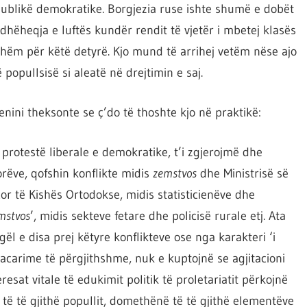
publikë demokratike. Borgjezia ruse ishte shumë e dobët
hëheqja e luftës kundër rendit të vjetër i mbetej klasës
shëm për këtë detyrë. Kjo mund të arrihej vetëm nëse ajo
ë popullsisë si aleatë në drejtimin e saj.
enini theksonte se ç’do të thoshte kjo në praktikë:
 protestë liberale e demokratike, t’i zgjerojmë dhe
rëve, qofshin konflikte midis
zemstvos
dhe Ministrisë së
or të Kishës Ortodokse, midis statisticienëve dhe
mstvos
’, midis sekteve fetare dhe policisë rurale etj. Ata
l e disa prej këtyre konflikteve ose nga karakteri ‘i
 acarime të përgjithshme, nuk e kuptojnë se agjitacioni
eresat vitale të edukimit politik të proletariatit përkojnë
, të të gjithë popullit, domethënë të të gjithë elementëve