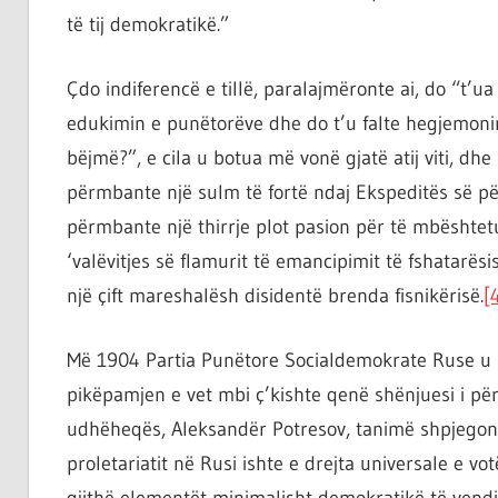
të tij demokratikë.”
Çdo indiferencë e tillë, paralajmëronte ai, do “t’ua
edukimin e punëtorëve dhe do t’u falte hegjemoni
bëjmë?”, e cila u botua më vonë gjatë atij viti, dhe b
përmbante një sulm të fortë ndaj Ekspeditës së pë
përmbante një thirrje plot pasion për të mbështetu
‘valëvitjes së flamurit të emancipimit të fshatarë
një çift mareshalësh disidentë brenda fisnikërisë.
[
Më 1904 Partia Punëtore Socialdemokrate Ruse u n
pikëpamjen e vet mbi ç’kishte qenë shënjuesi i përb
udhëheqës, Aleksandër Potresov, tanimë shpjegon
proletariatit në Rusi ishte e drejta universale e v