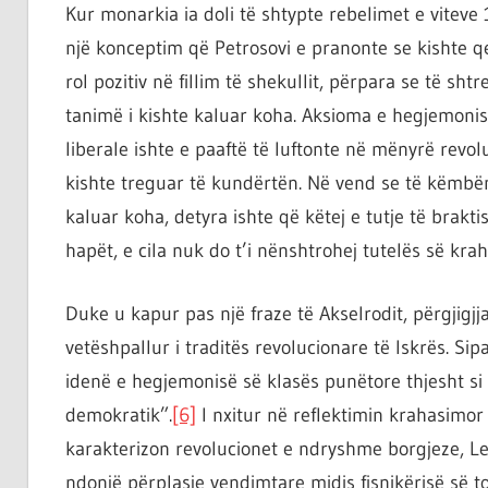
Kur monarkia ia doli të shtypte rebelimet e vite
një konceptim që Petrosovi e pranonte se kishte qe
rol pozitiv në fillim të shekullit, përpara se të s
tanimë i kishte kaluar koha. Aksioma e hegjemonisë
liberale ishte e paaftë të luftonte në mënyrë revol
kishte treguar të kundërtën. Në vend se të këmbëngu
kaluar koha, detyra ishte që këtej e tutje të brakti
hapët, e cila nuk do t’i nënshtrohej tutelës së krahu
Duke u kapur pas një fraze të Akselrodit, përgjigjja
vetëshpallur i traditës revolucionare të Iskrës. Si
idenë e hegjemonisë së klasës punëtore thjesht s
demokratik”.
[6]
I nxitur në reflektimin krahasimor
karakterizon revolucionet e ndryshme borgjeze, Len
ndonjë përplasje vendimtare midis fisnikërisë së to