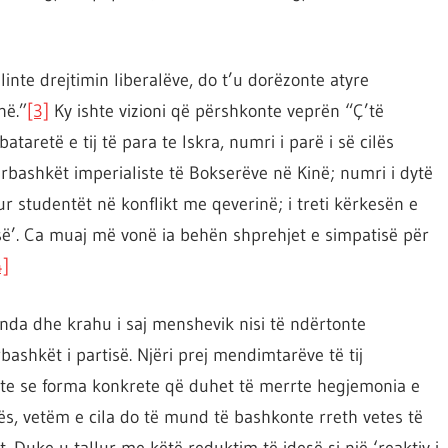
 linte drejtimin liberalëve, do t’u dorëzonte atyre
në.”
[3]
Ky ishte vizioni që përshkonte veprën “Ç’të
ataretë e tij të para te Iskra, numri i parë i së cilës
rbashkët imperialiste të Bokserëve në Kinë; numri i dytë
r studentët në konflikt me qeverinë; i treti kërkesën e
sisë’. Ca muaj më vonë ia behën shprehjet e simpatisë për
4]
da dhe krahu i saj menshevik nisi të ndërtonte
ashkët i partisë. Njëri prej mendimtarëve të tij
te se forma konkrete që duhet të merrte hegjemonia e
otës, vetëm e cila do të mund të bashkonte rreth vetes të