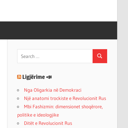
Search
Search
for:
Ligjërime 📣
Nga Oligarkia në Demokraci
Një anatomi trockiste e Revolucionit Rus
Mbi Fashizmin: dimensionet shoqërore,
politike e ideologjike
Ditët e Revolucionit Rus