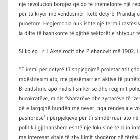
një revolucion borgjez që do të themelonte një re
për ta kryer me vendosmëri këtë detyrë. Prandaj ud
punëtore. Hegjemonia nuk ishte një term i rastësi
ia dilte të bashkonte të gjithë sektorët e shtypur t
Si koleg i ri i Akselrodit dhe Plehanovit më 1902, L
“E kemi për detyrë t’i shpjegojmë proletariatit çdo
mbështesim ato, me pjesëmarrjen aktive të punëto
Brendshme apo midis fisnikërisë dhe regjimit polic
burokratëve, midis fshatarëve dhe zyrtarëve të ‘
ze
që e largojnë hundën me neveri nga rëndësia e vogë
pashpresë’ i përpjekjeve për t’i shndërruar ato në
politik i gjithanshëm është një fokus në të cilin int
me interesat vitale të zhvillimit shoqëror në tërësi