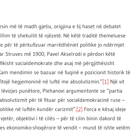
in më të madh gjetiu, origjina e tij haset në debatet
illim të shekullit të njëzetë. Në këtë traditë themeluese
re për të përkufizuar marrëdhëniet politike jo ndërmjet
uar Struves më 1900, Pavel Akselrodi e përdori këtë
ifikisht socialdemokrate dhe asaj më përgjithësisht
am mendimin se bazuar në fuqinë e pozicionit historik të
fitojë hegjemoninë në luftë me absolutizmin.”
[1]
Një vit
 lëvizjes punëtore, Plehanovi argumentonte se “partia
absolutizmit për të fituar për socialdemokracinë ruse –
litike në luftën kundër carizmit”.
[2]
Forca e kësaj ideje
tër, objektivi i të cilës – për të cilin binin dakord të
jes ekonomiko-shoqërore të vendit – mund të ishte vetëm