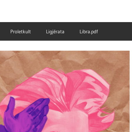
Proletkult
Ligjërata
Libra.pdf