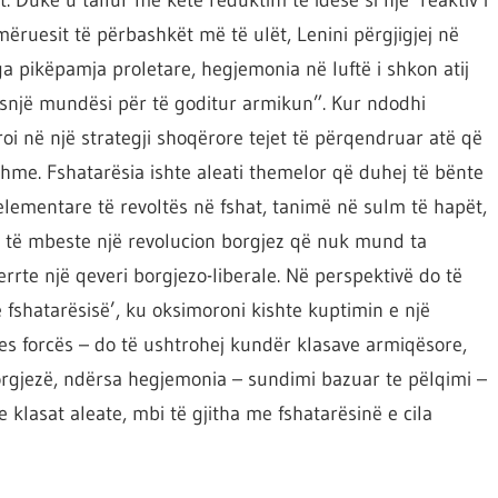
 Duke u tallur me këtë reduktim të idesë si një ‘reaktiv i
mëruesit të përbashkët më të ulët, Lenini përgjigjej në
nga pikëpamja proletare, hegjemonia në luftë i shkon atij
snjë mundësi për të goditur armikun”. Kur ndodhi
i në një strategji shoqërore tejet të përqendruar atë që
hme. Fshatarësia ishte aleati themelor që duhej të bënte
elementare të revoltës në fshat, tanimë në sulm të hapët,
 do të mbeste një revolucion borgjez që nuk mund ta
rrte një qeveri borgjezo-liberale. Në perspektivë do të
e fshatarësisë’, ku oksimoroni kishte kuptimin e një
rmes forcës – do të ushtrohej kundër klasave armiqësore,
orgjezë, ndërsa hegjemonia – sundimi bazuar te pëlqimi –
klasat aleate, mbi të gjitha me fshatarësinë e cila