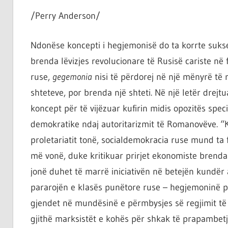
/Perry Anderson/
Ndonëse koncepti i hegjemonisë do ta korrte sukses
brenda lëvizjes revolucionare të Rusisë cariste në f
ruse,
gegemonia
nisi të përdorej në një mënyrë të 
shteteve, por brenda një shteti. Në një letër drejt
koncept për të vijëzuar kufirin midis opozitës spec
demokratike ndaj autoritarizmit të Romanovëve. “K
proletariatit tonë, socialdemokracia ruse mund ta 
më vonë, duke kritikuar prirjet ekonomiste brenda
jonë duhet të marrë iniciativën në betejën kundër 
pararojën e klasës punëtore ruse – hegjemoninë po
gjendet në mundësinë e përmbysjes së regjimit të vje
gjithë marksistët e kohës për shkak të prapambet