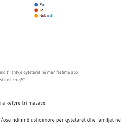
d t’i shtyjë qytetarët në manifestime apo
sta në rrugë?
e këtyre tri masave:
e/ose ndihmë ushqimore për qytetarët dhe familjet në