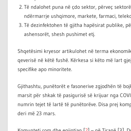
Të ndalohet puna në çdo sektor, përveç sektorë
ndërmarrje ushqimore, markete, farmaci, teleko
Të dezinfektohen të gjitha hapësirat publike, pë
ashensorët, shesh pushimet etj.
Shqetësimi kryesor artikulohet në terma ekonomik
qeverisë në këtë fushë. Kërkesa si këto më lart gje
specifike apo minoritete.
Gjithashtu, punëtorët e fasonerive zgjodhën të bo
marsit për shkak të pasigurisë së krijuar nga COVI
numrin tejet të lartë të punëtorëve. Disa prej kom
deri më 23 mars.
Komunteti rom dhe egjiptian [
2
] – në Tiranë [3], 