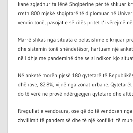
kanë zgjedhur ta lënë Shqipërinë për të shkuar k
rreth 800 mjekë shqiptarë të diplomuar në Univers
vendin tonë, pasojat e së cilës pritet t’i vërejmë në
Marrë shkas nga situata e befasishme e krijuar p
dhe sistemin tonë shëndetësor, hartuam një anket
në lidhje me pandeminë dhe se si ndikon kjo situat
Në anketë morën pjesë 180 qytetarë të Republikës
dhënave, 82.8%, vijnë nga zonat urbane. Qytetarët 
do të vërë në provë ndërgjegjen qytetare dhe aftë
Rregullat e vendosura, ose që do të vendosen nga 
zhvillimit të pandemisë dhe të një konflikti të mun