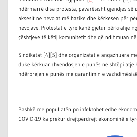
ndërmarrë disa protesta, pavarësisht gjendjes së 
aksesit në nevojat më bazike dhe kërkesën për për
nevojave. Protestat e tyre kanë gjetur përkrahje ng
çështjeve të këtij komunitetit dhe që ndihmuan në 
Sindikatat [4][5] dhe organizatat e angazhuara m
duke kërkuar zhvendosjen e punës në shtëpi atje
ndërprejen e punës me garantimin e vazhdimësisë 
Bashkë me popullatën po infektohet edhe ekonomia.
COVID-19 ka prekur drejtpërdrejt ekonominë e tyre