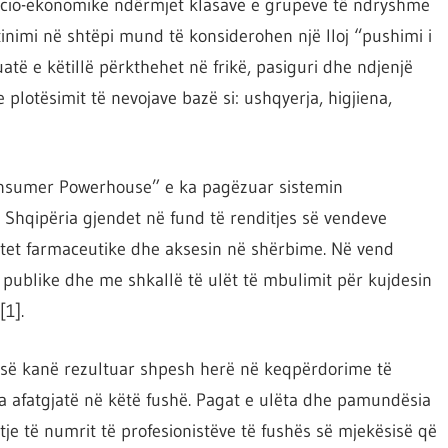
socio-ekonomike ndërmjet klasave e grupeve të ndryshme
tinimi në shtëpi mund të konsiderohen një lloj “pushimi i
atë e këtillë përkthehet në frikë, pasiguri dhe ndjenjë
plotësimit të nevojave bazë si: ushqyerja, higjiena,
onsumer Powerhouse” e ka pagëzuar sistemin
 Shqipëria gjendet në fund të renditjes së vendeve
tet farmaceutike dhe aksesin në shërbime. Në vend
ë publike dhe me shkallë të ulët të mbulimit për kujdesin
1].
isë kanë rezultuar shpesh herë në keqpërdorime të
a afatgjatë në këtë fushë. Pagat e ulëta dhe pamundësia
itje të numrit të profesionistëve të fushës së mjekësisë që