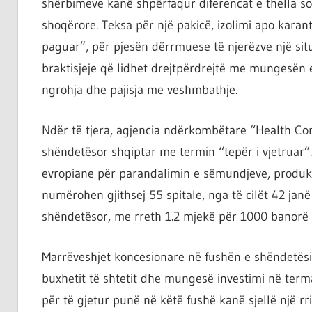
shërbimeve kanë shpërfaqur diferencat e thella 
shoqërore. Teksa për një pakicë, izolimi apo karan
paguar”, për pjesën dërrmuese të njerëzve një situ
braktisjeje që lidhet drejtpërdrejtë me mungesën e 
ngrohja dhe pajisja me veshmbathje.
Ndër të tjera, agjencia ndërkombëtare “Health C
shëndetësor shqiptar me termin “tepër i vjetruar”.
evropiane për parandalimin e sëmundjeve, produk
numërohen gjithsej 55 spitale, nga të cilët 42 jan
shëndetësor, me rreth 1.2 mjekë për 1000 banorë [
Marrëveshjet koncesionare në fushën e shëndetës
buxhetit të shtetit dhe mungesë investimi në term
për të gjetur punë në këtë fushë kanë sjellë një rr