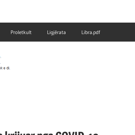
Proletkult
Ligjërata
Libra.pdf