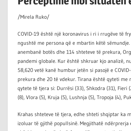
Perceptime mbi situatën 
ta
shndërrosh
/Mirela Ruko/
atë.
COVID-19 është një koronavirus i ri i rrugëve të f
ngushtë me persona që e mbartin këtë sëmundje.
anembanë botës dhe 114 shteteve të prekura, Orga
pandemi globale. Kur është shkruar kjo analizë, n
58,620 vetë kanë humbur jetën si pasojë e COVID-1
prekura dhe 20 të vdekur. Tirana është qyteti me
qytete të tjera si: Durrësi (33), Shkodra (31), Fieri 
(8), Vlora (5), Kruja (5), Lushnja (5), Tropoja (4), Pu
Krahas shteteve të tjera, edhe shteti shqiptar k
izoluar të gjithë popullsinë. Megjithatë ndërprerja