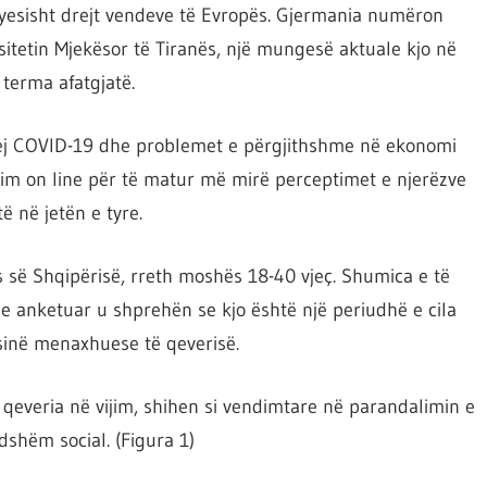
ryesisht drejt vendeve të Evropës. Gjermania numëron
itetin Mjekësor të Tiranës, një mungesë aktuale kjo në
 terma afatgjatë.
rej COVID-19 dhe problemet e përgjithshme në ekonomi
im on line për të matur më mirë perceptimet e njerëzve
ë në jetën e tyre.
 së Shqipërisë, rreth moshës 18-40 vjeç. Shumica e të
e anketuar u shprehën se kjo është një periudhë e cila
sinë menaxhuese të qeverisë.
qeveria në vijim, shihen si vendimtare në parandalimin e
dshëm social. (Figura 1)