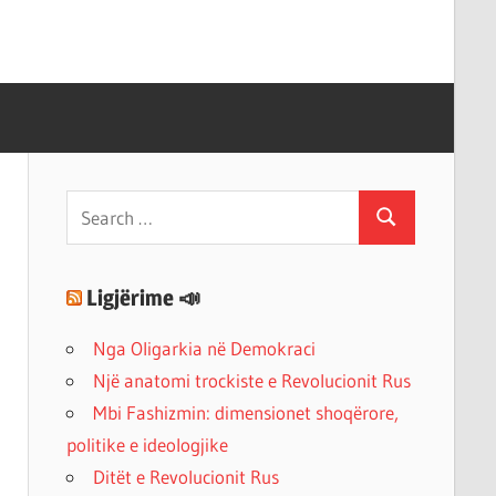
Search
Search
for:
Ligjërime 📣
Nga Oligarkia në Demokraci
Një anatomi trockiste e Revolucionit Rus
Mbi Fashizmin: dimensionet shoqërore,
politike e ideologjike
Ditët e Revolucionit Rus