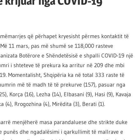
e krijuar nga COVID-19
rymëmarrjes që përhapet kryesisht përmes kontaktit të
 Më 11 mars, pas më shumë se 118,000 rasteve
nizata Botërore e Shëndetësisë e shpalli COVID-19 një
umri i shteteve të prekura ka arritur në 209 dhe mbi
9. Momentalisht, Shqipëria ka në total 333 raste të
 numrin më të madh të të prekurve (157), pasuar nga
(25), Korça (16), Lezha (14), Elbasani (9), Hasi (9), Kavaja
ka (4), Rrogozhina (4), Mirëdita (3), Berati (1).
a marrë menjëherë masa parandaluese dhe strikte duke
 e punës dhe ngadalësimi i qarkullimit të mallrave e