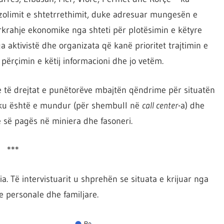
izolimit e shtetrrethimit, duke adresuar mungesën e
krahje ekonomike nga shteti për plotësimin e këtyre
a aktivistë dhe organizata që kanë prioritet trajtimin e
përçimin e këtij informacioni dhe jo vetëm.
e të drejtat e punëtorëve mbajtën qëndrime për situatën
 ku është e mundur (për shembull në
call center
-a) dhe
së pagës në miniera dhe fasoneri.
***
 Të intervistuarit u shprehën se situata e krijuar nga
 personale dhe familjare.