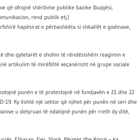
ve që ofrojnë shërbime publike bazike (bujqësi,
munikacion, rend publik etj.)
rfshirë hapësirat e përbashkëta si shkallët e godinave,
ë dhe qytetarët e shohin të rëndësishëm reagimin e
jnë artikulim të mirëfilltë veçanërisht në grupe sociale
jkotojnë punën e të protestojnë në fundjavën e 21 dhe 22
D-19. Ky është një sektor që njihet për punën në seri dhe
panive u detyruan të ndalojnë punën për rreth dy ditë,
Durrës, Elbasan, Fier, Vlorë, Përmet dhe Korçë – ka