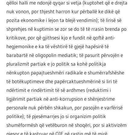
qëlloi halli me ndonjë qyqar si vetja (kuptohet që e drejta
nuk vonon, por thjesht harron kur përballë ke dikë që
pozita ekonomike i lejon ta blejë vendimin); të lirisë së
shprehjes në kuptimin se zor se do të të rrasin brenda po
kritikove, por që gjithsesi kjo e fundit në qoftë anti-
hegjemonike e ka të vështirë të gjejë hapësirë të
barabartë në oligopolin mediatik; të pasurit përvojën e
pluralizmit partiak e jo politik sa kohë politikja
nënkupton papajtueshmëri radikale e shumërrafshëshe
të botëkuptimeve dhe papërcaktueshmërinë si liri të
ndërtimit e rindërtimit të së ardhmes (reduktimi i
ligjërimit partiak në anti-korrupsion e shënjestrime
personale nuk përbën shkakun, por pasojën e varfërisë
politike); të pjesëmarrjes jo si organizim politik
shumëformësh që vetëburon në shoqëri, por si aktivizëm
pjesor e të kastruar në OJF në rastin më të mirë