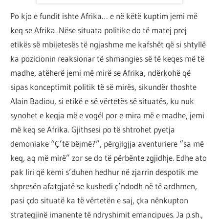
Po kjo e fundit ishte Afrika… e në këtë kuptim jemi më
keq se Afrika. Nëse situata politike do të matej prej
etikës së mbijetesës të ngjashme me kafshët që si shtyllë
ka pozicionin reaksionar të shmangies së të keqes më të
madhe, atëherë jemi më mirë se Afrika, ndërkohë që
sipas konceptimit politik të së mirës, sikundër thoshte
Alain Badiou, si etikë e së vërtetës së situatës, ku nuk
synohet e keqja më e vogël por e mira më e madhe, jemi
më keq se Afrika. Gjithsesi po të shtrohet pyetja
demoniake “Ç’të bëjmë?”, përgjigjja aventuriere “sa më
keq, aq më mirë” zor se do të përbënte zgjidhje. Edhe ato
pak liri që kemi s’duhen hedhur në zjarrin despotik me
shpresën afatgjatë se kushedi ç’ndodh në të ardhmen,
pasi çdo situatë ka të vërtetën e saj, çka nënkupton
strategjinë imanente të ndryshimit emancipues. Ja p.sh.,