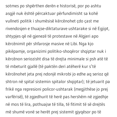
sotmes po shpërthen derën e historisë, por po ashtu
asgjë nuk është përcaktuar përfundimisht sa kohë
vullneti politik i shumësisë kërcënohet çdo çast me
rivendosjen e thuajse-diktaturave ushtarake si në Egjipt,
shtypjes që në gjenezë të protestave në Algjeri apo
kërcënimit për shfarosje masive në Libi. Nga kjo
pikëpamje, organizimi politiko-shoqëror shqiptar nuk i
kërcënon seriozisht disa të drejta minimale si psh atë të
të mbeturit gjallë (të paktën deri atëherë kur s’të
kërcënohet jeta prej ndonjë mikrobi jo edhe aq serioz që
shtron në spital sistemin spitalor shqiptar); të jetuarit pa
frikë nga represioni policor-ushtarak (megjithëse jo prej
varfërisë), të zgjedhurit të herë pas hershëm në zgjedhje
në mos të lira, pothuajse të tilla, të fitimit të së drejtës
më shumë vonë se herët prej sistemit gjyqësor po të