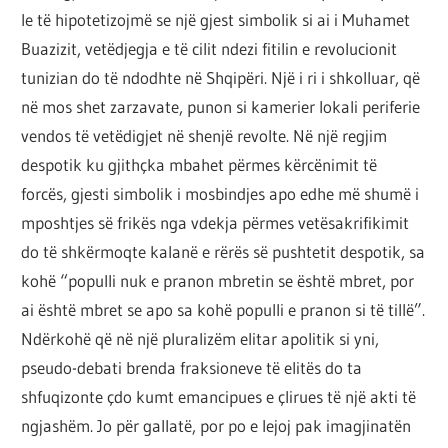
le të hipotetizojmë se një gjest simbolik si ai i Muhamet
Buazizit, vetëdjegja e të cilit ndezi fitilin e revolucionit
tunizian do të ndodhte në Shqipëri. Një i ri i shkolluar, që
në mos shet zarzavate, punon si kamerier lokali periferie
vendos të vetëdigjet në shenjë revolte. Në një regjim
despotik ku gjithçka mbahet përmes kërcënimit të
forcës, gjesti simbolik i mosbindjes apo edhe më shumë i
mposhtjes së frikës nga vdekja përmes vetësakrifikimit
do të shkërmoqte kalanë e rërës së pushtetit despotik, sa
kohë “populli nuk e pranon mbretin se është mbret, por
ai është mbret se apo sa kohë populli e pranon si të tillë”.
Ndërkohë që në një pluralizëm elitar apolitik si yni,
pseudo-debati brenda fraksioneve të elitës do ta
shfuqizonte çdo kumt emancipues e çlirues të një akti të
ngjashëm. Jo për gallatë, por po e lejoj pak imagjinatën