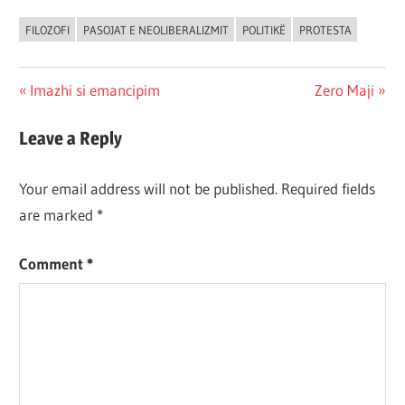
FILOZOFI
PASOJAT E NEOLIBERALIZMIT
POLITIKË
PROTESTA
Post
Previous
Next
Imazhi si emancipim
Zero Maji
Post:
Post:
navigation
Leave a Reply
Your email address will not be published.
Required fields
are marked
*
Comment
*