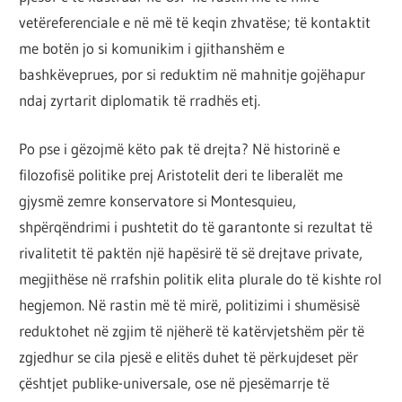
vetëreferenciale e në më të keqin zhvatëse; të kontaktit
me botën jo si komunikim i gjithanshëm e
bashkëveprues, por si reduktim në mahnitje gojëhapur
ndaj zyrtarit diplomatik të rradhës etj.
Po pse i gëzojmë këto pak të drejta? Në historinë e
filozofisë politike prej Aristotelit deri te liberalët me
gjysmë zemre konservatore si Montesquieu,
shpërqëndrimi i pushtetit do të garantonte si rezultat të
rivalitetit të paktën një hapësirë të së drejtave private,
megjithëse në rrafshin politik elita plurale do të kishte rol
hegjemon. Në rastin më të mirë, politizimi i shumësisë
reduktohet në zgjim të njëherë të katërvjetshëm për të
zgjedhur se cila pjesë e elitës duhet të përkujdeset për
çështjet publike-universale, ose në pjesëmarrje të