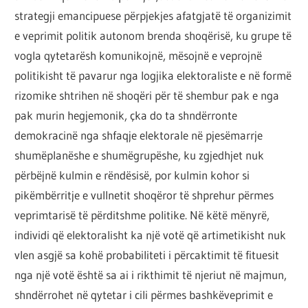
strategji emancipuese përpjekjes afatgjatë të organizimit
e veprimit politik autonom brenda shoqërisë, ku grupe të
vogla qytetarësh komunikojnë, mësojnë e veprojnë
politikisht të pavarur nga logjika elektoraliste e në formë
rizomike shtrihen në shoqëri për të shembur pak e nga
pak murin hegjemonik, çka do ta shndërronte
demokracinë nga shfaqje elektorale në pjesëmarrje
shumëplanëshe e shumëgrupëshe, ku zgjedhjet nuk
përbëjnë kulmin e rëndësisë, por kulmin kohor si
pikëmbërritje e vullnetit shoqëror të shprehur përmes
veprimtarisë të përditshme politike. Në këtë mënyrë,
individi që elektoralisht ka një votë që artimetikisht nuk
vlen asgjë sa kohë probabiliteti i përcaktimit të fituesit
nga një votë është sa ai i rikthimit të njeriut në majmun,
shndërrohet në qytetar i cili përmes bashkëveprimit e