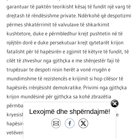
garantuar të paktën teorikisht kësaj të fundit një varg të
drejtash të rëndësishme private. Ndërkohë që despotizmi
përmes shkatërrimit të valvulave të shkarkimit
kushtetore, duke e përmbledhur krejt pushtetin në të
njëjtën dorë e duke persekutuar krejt qytetarët krijon
fatalisht për të hapësirën e zgjimit të këtyre të fundit, të
cilët të zhveshur nga gjithçka e me shënjestër faji të
trupëzuar te despoti nisin herët a vonë rrugën e
mundimshme të rezistencës e krijimit si hop cilësor të
hapësirës rrënjësisht demokratike. Privimi nga gjithçka
krijon mundësinë për gjithçka sa kohë zbrazëtia
përmbajtësore ideologjike e pushtetit të mbajtur
Lexojmë dhe shpërndajmë!
kryesisht prej kërcënimit të forcës lejon mbushjen e
hapësirës me përmbajtje që pasqyron vullnetin
vetëvendosës të shumësisë.