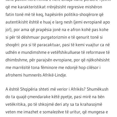
që me karakteristikat rrënjësisht regresive mishëron
fatin tonë më të keq, hapësirën politiko-shoqërore që
autentikisht është e huaj e larg nesh (jemi evropianë apo
jo!), por ama që prapësia jonë na e afron kohë pas kohe
si për të dëshmuar purgatorizmin e të qenurit tonë si
shoqëri: pra si të paracaktuar, pasi të kemi vuajtur ca në
udhën e mundimshme e vetëfshikulluese të reformave të
dhimbshme, për parajsën evropiane, por që njëkohësisht
me marrëzitë tona fëminore me ndonjë hop cilësor i
afrohemi humnerës Afrikë-Lindje.
A është Shqipëria shteti më verior i Afrikës? Shumëkush
do ta quajë çmendarake këtë pyetje, pasi mirë na bën
vetëkritika, po të shkojmë deri aty sa ta krahasojmë
veten me imazhet e somalezëve të uritur, që mungesa e