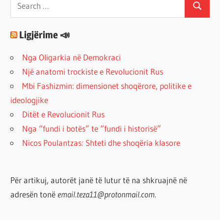
Search
Search
for:
Ligjërime 📣
Nga Oligarkia në Demokraci
Një anatomi trockiste e Revolucionit Rus
Mbi Fashizmin: dimensionet shoqërore, politike e
ideologjike
Ditët e Revolucionit Rus
Nga “fundi i botës” te “fundi i historisë”
Nicos Poulantzas: Shteti dhe shoqëria klasore
Për artikuj, autorët janë të lutur të na shkruajnë në
adresën tonë
email.teza11@protonmail.com.