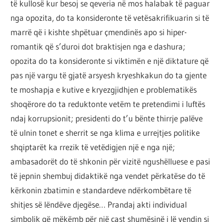
të kullosë kur besoj se qeveria në mos halabak të paguar
nga opozita, do ta konsideronte të vetësakrifikuarin si të
marrë që i kishte shpëtuar çmendinës apo si hiper-
romantik që s’duroi dot braktisjen nga e dashura;
opozita do ta konsideronte si viktimën e një diktature që
pas një vargu të gjatë arsyesh kryeshkakun do ta gjente
te moshapja e kutive e kryezgjidhjen e problematikës
shoqërore do ta reduktonte vetëm te pretendimi i luftës
ndaj korrupsionit; presidenti do t’u bënte thirrje palëve
të ulnin tonet e sherrit se nga klima e urrejtjes politike
shqiptarët ka rrezik të vetëdigjen një e nga një;
ambasadorët do të shkonin për vizitë ngushëlluese e pasi
të jepnin shembuj didaktikë nga vendet përkatëse do të
kërkonin zbatimin e standardeve ndërkombëtare të
shitjes së lëndëve djegëse… Prandaj akti individual
simbolik që mëkëmb për një çast shumësinë i lë vendin si