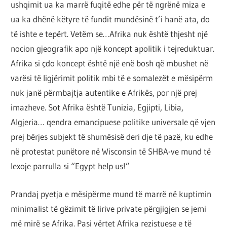
ushqimit ua ka marrë fuqitë edhe për të ngrënë miza e
ua ka dhënë këtyre të fundit mundësinë t’i hanë ata, do
të ishte e tepërt. Vetëm se…Afrika nuk është thjesht një
nocion gjeografik apo një koncept apolitik i tejreduktuar.
Afrika si çdo koncept është një enë bosh që mbushet në
varësi të ligjërimit politik mbi të e somalezët e mësipërm
nuk janë përmbajtja autentike e Afrikës, por një prej
imazheve. Sot Afrika është Tunizia, Egjipti, Libia,
Algjeria… qendra emancipuese politike universale që vjen
prej bërjes subjekt të shumësisë deri dje të pazë, ku edhe
në protestat punëtore në Wisconsin të SHBA-ve mund të
lexoje parrulla si “Egypt help us!”
Prandaj pyetja e mësipërme mund të marrë në kuptimin
minimalist të gëzimit të lirive private përgjigjen se jemi
më mirë se Afrika. Pasi vërtet Afrika rezistuese e të