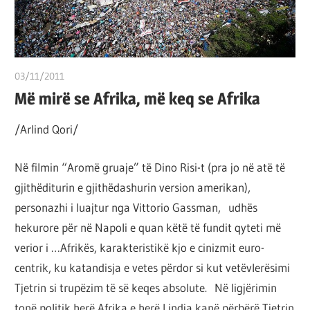
por
çështja
është
që
03/11/2011
T 11
ta
Më mirë se Afrika, më keq se Afrika
shndërrosh
/Arlind Qori/
atë.
Në filmin “Aromë gruaje” të Dino Risi-t (pra jo në atë të
gjithëditurin e gjithëdashurin version amerikan),
personazhi i luajtur nga Vittorio Gassman, udhës
hekurore për në Napoli e quan këtë të fundit qyteti më
verior i …Afrikës, karakteristikë kjo e cinizmit euro-
centrik, ku katandisja e vetes përdor si kut vetëvlerësimi
Tjetrin si trupëzim të së keqes absolute. Në ligjërimin
tonë politik herë Afrika e herë Lindja kanë përbërë Tjetrin