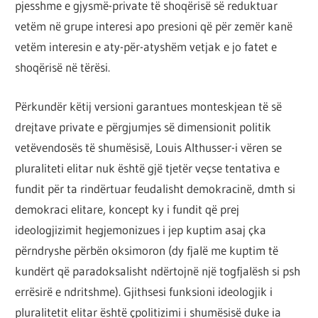
pjesshme e gjysmë-private të shoqërisë së reduktuar
vetëm në grupe interesi apo presioni që për zemër kanë
vetëm interesin e aty-për-atyshëm vetjak e jo fatet e
shoqërisë në tërësi.
Përkundër këtij versioni garantues monteskjean të së
drejtave private e përgjumjes së dimensionit politik
vetëvendosës të shumësisë, Louis Althusser-i vëren se
pluraliteti elitar nuk është gjë tjetër veçse tentativa e
fundit për ta rindërtuar feudalisht demokracinë, dmth si
demokraci elitare, koncept ky i fundit që prej
ideologjizimit hegjemonizues i jep kuptim asaj çka
përndryshe përbën oksimoron (dy fjalë me kuptim të
kundërt që paradoksalisht ndërtojnë një togfjalësh si psh
errësirë e ndritshme). Gjithsesi funksioni ideologjik i
pluralitetit elitar është çpolitizimi i shumësisë duke ia