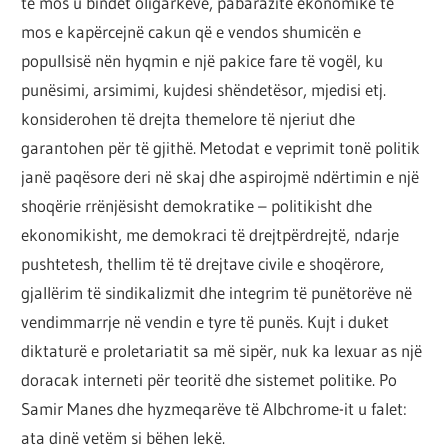
të mos u bindet oligarkëve, pabarazitë ekonomike të
mos e kapërcejnë cakun që e vendos shumicën e
popullsisë nën hyqmin e një pakice fare të vogël, ku
punësimi, arsimimi, kujdesi shëndetësor, mjedisi etj.
konsiderohen të drejta themelore të njeriut dhe
garantohen për të gjithë. Metodat e veprimit tonë politik
janë paqësore deri në skaj dhe aspirojmë ndërtimin e një
shoqërie rrënjësisht demokratike – politikisht dhe
ekonomikisht, me demokraci të drejtpërdrejtë, ndarje
pushtetesh, thellim të të drejtave civile e shoqërore,
gjallërim të sindikalizmit dhe integrim të punëtorëve në
vendimmarrje në vendin e tyre të punës. Kujt i duket
diktaturë e proletariatit sa më sipër, nuk ka lexuar as një
doracak interneti për teoritë dhe sistemet politike. Po
Samir Manes dhe hyzmeqarëve të Albchrome-it u falet:
ata dinë vetëm si bëhen lekë.