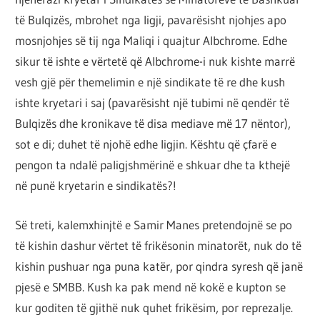
të Bulqizës, mbrohet nga ligji, pavarësisht njohjes apo
mosnjohjes së tij nga Maliqi i quajtur Albchrome. Edhe
sikur të ishte e vërtetë që Albchrome-i nuk kishte marrë
vesh gjë për themelimin e një sindikate të re dhe kush
ishte kryetari i saj (pavarësisht një tubimi në qendër të
Bulqizës dhe kronikave të disa mediave më 17 nëntor),
sot e di; duhet të njohë edhe ligjin. Kështu që çfarë e
pengon ta ndalë paligjshmërinë e shkuar dhe ta kthejë
në punë kryetarin e sindikatës?!
Së treti, kalemxhinjtë e Samir Manes pretendojnë se po
të kishin dashur vërtet të frikësonin minatorët, nuk do të
kishin pushuar nga puna katër, por qindra syresh që janë
pjesë e SMBB. Kush ka pak mend në kokë e kupton se
kur goditen të gjithë nuk quhet frikësim, por reprezalje.