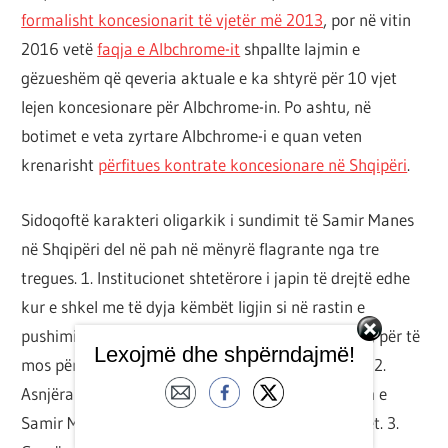
formalisht koncesionarit të vjetër më 2013
, por në vitin
2016 vetë
faqja e Albchrome-it
shpallte lajmin e
gëzueshëm që qeveria aktuale e ka shtyrë për 10 vjet
lejen koncesionare për Albchrome-in. Po ashtu, në
botimet e veta zyrtare Albchrome-i e quan veten
krenarisht
përfitues kontrate koncesionare në Shqipëri
.
Sidoqoftë karakteri oligarkik i sundimit të Samir Manes
në Shqipëri del në pah në mënyrë flagrante nga tre
tregues. 1. Institucionet shtetërore i japin të drejtë edhe
kur e shkel me të dyja këmbët ligjin si në rastin e
pushimit nga puna të përfaqësuesve të sindikatës, për të
Lexojmë dhe shpërndajmë!
mos përmendur faljen për dhunimin e aktivistëve. 2.
Asnjëra prej partive nuk guxon të përmendë emrin e
Samir Manes, as si palë në konfliktin me minatorët. 3.