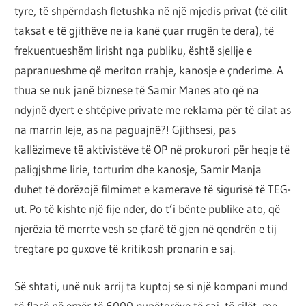
tyre, të shpërndash fletushka në një mjedis privat (të cilit
taksat e të gjithëve ne ia kanë çuar rrugën te dera), të
frekuentueshëm lirisht nga publiku, është sjellje e
papranueshme që meriton rrahje, kanosje e çnderime. A
thua se nuk janë biznese të Samir Manes ato që na
ndyjnë dyert e shtëpive private me reklama për të cilat as
na marrin leje, as na paguajnë?! Gjithsesi, pas
kallëzimeve të aktivistëve të OP në prokurori për heqje të
paligjshme lirie, torturim dhe kanosje, Samir Manja
duhet të dorëzojë filmimet e kamerave të sigurisë të TEG-
ut. Po të kishte një fije nder, do t’i bënte publike ato, që
njerëzia të merrte vesh se çfarë të gjen në qendrën e tij
tregtare po guxove të kritikosh pronarin e saj.
Së shtati, unë nuk arrij ta kuptoj se si një kompani mund
të flasë në emër të 6000 punëtorëve të saj, të cilët, me