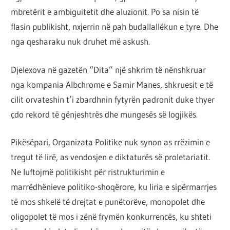
por
mbretërit e ambiguitetit dhe aluzionit. Po sa nisin të
çështja
flasin publikisht, nxjerrin në pah budallallëkun e tyre. Dhe
është
nga qesharaku nuk druhet më askush.
që
ta
Djelexova në gazetën “Dita” një shkrim të nënshkruar
shndërrosh
nga kompania Albchrome e Samir Manes, shkruesit e të
atë.
cilit orvateshin t’i zbardhnin fytyrën padronit duke thyer
çdo rekord të gënjeshtrës dhe mungesës së logjikës.
Pikësëpari, Organizata Politike nuk synon as rrëzimin e
tregut të lirë, as vendosjen e diktaturës së proletariatit.
Ne luftojmë politikisht për ristrukturimin e
marrëdhënieve politiko-shoqërore, ku liria e sipërmarrjes
të mos shkelë të drejtat e punëtorëve, monopolet dhe
oligopolet të mos i zënë frymën konkurrencës, ku shteti