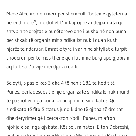
Meqë Albchrome-i merr për shembull “botën e qytetëruar
perëndimore”, më duhet t’iu kujtoj se andejpari ata që
shtypin të drejtat e punëtorëve dhe i pushojnë nga puna
për shkak të organizimit sindikalist nuk i quan kush
njerëz të nderuar. Emrat e tyre i varin në shtyllat e turpit
shoqëror, për të mos thënë që i fusin në burg apo gjobisin
aq fort sa t’u vijë mendja vërdallë.
Së dyti, sipas pikës 3 dhe 4 të nenit 181 të Kodit të
Punës, përfaqësuesit e një organizate sindikale nuk mund
të pushohen nga puna pa pëlqimin e sindikatës. Që
sindikata të fitojë status juridik dhe të gjitha të drejtat
dhe detyrimet që i përcakton Kodi i Punës, mjafton
njohja e saj nga gjykata. Kësisoj, minatori Elton Debreshi,
njëherazi kryetar i Sindikatës së Minatorëve të Bashkuar