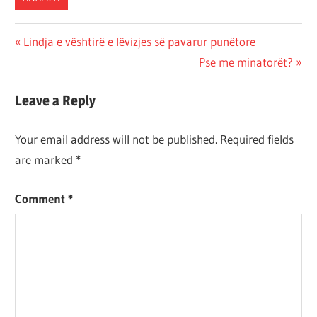
Post
Previous
Lindja e vështirë e lëvizjes së pavarur punëtore
Post:
Next
Pse me minatorët?
navigation
Post:
Leave a Reply
Your email address will not be published.
Required fields
are marked
*
Comment
*