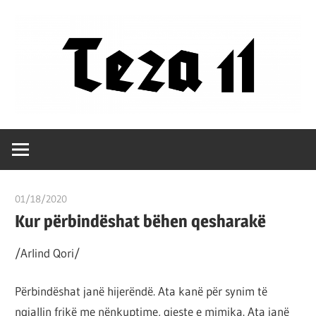
Skip
to
content
Filozofët
Teza
vetëm
e
11
kanë
01/18/2020
T 11
shpjeguar
Kur përbindëshat bëhen qesharakë
në
mënyra
/Arlind Qori/
të
ndryshme
Përbindëshat janë hijerëndë. Ata kanë për synim të
botën,
ngjallin frikë me nënkuptime, gjeste e mimika. Ata janë