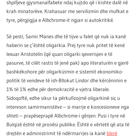
shpifjeve gjysmanalfabete ndaj kujtdo që i kishte dalë në
krah minatorëve. Krahasuar me servilizmin dhe mufkat e
tyre, përgjigjja e Albchrome-it ngjan si autokritikë.
Së pesti, Samir Manes dhe të tijve u falet që nuk ia kanë
haberin se ç’është oligarkia. Prej tyre nuk pritet të kenë
lexuar Aristotelin (që quan oligarki qeverisjen e të
pasurve, të cilët rastis të jenë pak) apo literaturën e gjerë
bashkëkohore për oligarkizimin e sistemit ekonomiko-
politik të vendeve të ish-Bllokut Lindor dhe kërcënimin e
1% të 1% edhe për demokracitë e vjetra liberale.
Sidoqoftë, edhe sikur ta përkufizojmë oligarkinë siç u
intereson samirmanistëve – si marrje e koncesioneve nga
shteti – prapëseprapë Albchrome-i gënjen. Pusi i tyre në
Bulqizë është në pronësi publike. Është e vërtetë që ata të
drejtën e administrimit të ndërmarrjes ia kanë
blerë