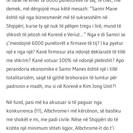
demek, më dërgojnë mua këtë mesazh: “Samir Mane
është një nga biznesmenët më të suksesshëm në
Shqipëri, kurse ty që nuk të pëlqen tregu i lirë, mund të
shkosh të jetosh në Korenë e Veriut…” Nga e di Samiri se
ç’mendojnë 6000 punëtorët e firmave të tij? I ka pyetur
një e nga një? Kanë firmosur ata ndonjë deklaratë të tillë
me shkrim? Kanë votuar 100% në ndonjë plebishit? Apo
perandoria ekonomike e Samir Manes është një i tillë
totalitarizëm, saqë të gjithë brohorasin të lumtur për
padronin e madh, mu si në Korenë e Kim Jong Unit?!
Në fund, pasi më ka akuzuar si të paguar nga
konkurrenca (!!!), Albchrome-i më kërcënon, së bashku
me shokët e mi, me padi civile. Nëse në Shqipëri do të
kishte një minimum shteti ligjor, Albchrome-it do t’i