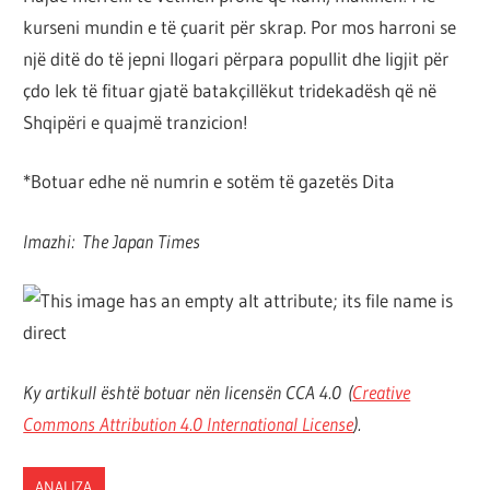
kurseni mundin e të çuarit për skrap. Por mos harroni se
një ditë do të jepni llogari përpara popullit dhe ligjit për
çdo lek të fituar gjatë batakçillëkut tridekadësh që në
Shqipëri e quajmë tranzicion!
*Botuar edhe në numrin e sotëm të gazetës Dita
Imazhi:
The Japan Times
Ky artikull është botuar nën licensën CCA 4.0 (
Creative
Commons Attribution 4.0 International License
).
ANALIZA