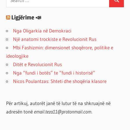
Search
for:
Ligjërime 📣
Nga Oligarkia në Demokraci
Një anatomi trockiste e Revolucionit Rus
Mbi Fashizmin: dimensionet shoqërore, politike e
ideologjike
Ditët e Revolucionit Rus
Nga “fundi i botës” te “fundi i historisë”
Nicos Poulantzas: Shteti dhe shoqëria klasore
Për artikuj, autorët janë të lutur të na shkruajnë në
adresën tonë
email.teza11@protonmail.com.