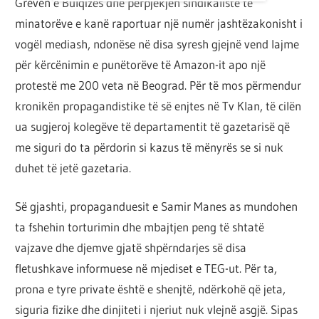
Grevën e Bulqizës dhe përpjekjen sindikaliste të
minatorëve e kanë raportuar një numër jashtëzakonisht i
vogël mediash, ndonëse në disa syresh gjejnë vend lajme
për kërcënimin e punëtorëve të Amazon-it apo një
protestë me 200 veta në Beograd. Për të mos përmendur
kronikën propagandistike të së enjtes në Tv Klan, të cilën
ua sugjeroj kolegëve të departamentit të gazetarisë që
me siguri do ta përdorin si kazus të mënyrës se si nuk
duhet të jetë gazetaria.
Së gjashti, propaganduesit e Samir Manes as mundohen
ta fshehin torturimin dhe mbajtjen peng të shtatë
vajzave dhe djemve gjatë shpërndarjes së disa
fletushkave informuese në mjediset e TEG-ut. Për ta,
prona e tyre private është e shenjtë, ndërkohë që jeta,
siguria fizike dhe dinjiteti i njeriut nuk vlejnë asgjë. Sipas