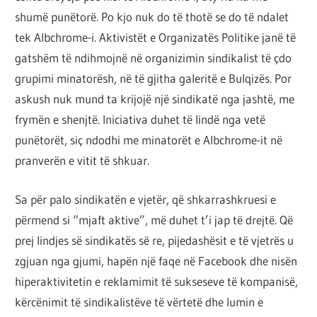
shumë punëtorë. Po kjo nuk do të thotë se do të ndalet
tek Albchrome-i. Aktivistët e Organizatës Politike janë të
gatshëm të ndihmojnë në organizimin sindikalist të çdo
grupimi minatorësh, në të gjitha galeritë e Bulqizës. Por
askush nuk mund ta krijojë një sindikatë nga jashtë, me
frymën e shenjtë. Iniciativa duhet të lindë nga vetë
punëtorët, siç ndodhi me minatorët e Albchrome-it në
pranverën e vitit të shkuar.
Sa për palo sindikatën e vjetër, që shkarrashkruesi e
përmend si “mjaft aktive”, më duhet t’i jap të drejtë. Që
prej lindjes së sindikatës së re, pijedashësit e të vjetrës u
zgjuan nga gjumi, hapën një faqe në Facebook dhe nisën
hiperaktivitetin e reklamimit të sukseseve të kompanisë,
kërcënimit të sindikalistëve të vërtetë dhe lumin e