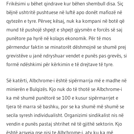
Frikësimi u bëhet qindrave kur bëhen shembull disa. Siç
bëjnë ushtritë pushtuese në luftë apo donët mafiozë në
qytezën e tyre. Përveç kësaj, nuk ka kompani në botë që
mund të pushojë shpejt e shpejt gjysmën e forcës së saj
punëtore pa hyrë në kolaps ekonomik. Për të mos
përmendur faktin se minatorët dëshmojnë se shumë prej
grevistëve u janë ndryshuar vendet e punës pas grevës, si
formë ndëshkimi për kërkimin e të drejtave të tyre.
Së katërti, Albchrome-i është sipërmarrja më e madhe në
minierën e Bulqizës. Kjo nuk do të thotë se Albchrome-i
ka më shumë punëtorë se 100 e kusur sipërmarrjet e
tjera të marra së bashku, por se ka shumë më shumë se
secila syresh individualisht. Organizimi sindikalist nis në
vendin e punës pastaj shtrihet në të gjithë sektorin. Kjo
është arsyeja pse nisi te Albchrome-i, aty ku ka më