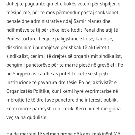
duhej të paguante qimet e kokës vetëm për shpifjen e
mësipërme, për të mos përmendur pastaj sanksionet
penale dhe administrative ndaj Samir Manes dhe
ndihmësve të tij për shkeljet e Kodit Penal dhe atij të
Punës: torturë, heqje e paligjshme e lirisë, kanosje,
diskriminim i punonjësve për shkak të aktivitetit
sindikalist, cenim i të drejtës së organizimit sindikalist,
pengim i punëtorëve për të marrë pjesë në grevë etj. Po
në Shqipëri as ka dhe as pritet të ketë së shpejti
institucione të pavarura drejtësie. Po ne, aktivistët e
Organizatës Politike, kur i kemi hyrë veprimtarisë në
mbrojtje të të drejtave punëtore dhe interesit publik,
kemi marrë parasysh çdo rrezik. Kërcënimet me gjoba
veç sa na gudulisin.
Hajde merreni të vetmen pronë që kam, makinën! Më