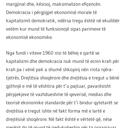
margjinal dhe, kësisoj, maksimalizon efiçencën.
Demokracia i përgjigjet ekonomisë morale të
kapitalizmit demokratik, ndërsa tregu është në ekuilibër
vetëm kur mund të funksionojë sipas parimeve të
ekonomisë ekonomike.
Nga fundi i viteve 1960 nisi të bëhej e qartë se
kapitalizmi dhe demokracia nuk mund të ecnin krah për
krah pa i vënë pak a shumë shkopinj nën rrota njëra-
tjetrës. Drejtësia shoqërore dhe drejtësia e tregut u bënë
gjithnjë e më të vështira për t’u pajtuar, pavarësisht
përpjekjeve të vazhdueshme të qeverisë, medias dhe
teorisë ekonomike standarde për t’i bindur qytetarët se
drejtësia e tregut ishte në fakt forma më e lartë e
drejtësisë shoqërore. Në fakt është e vërtetë që, nëse
njerëzit do të mund të riedukoheshin për ta organizuar