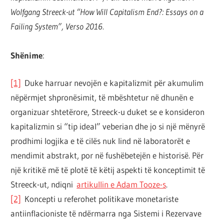
Wolfgang Streeck-ut “How Will Capitalism End?: Essays on a
Failing System”, Verso 2016.
Shënime
:
[1]
Duke harruar nevojën e kapitalizmit për akumulim
nëpërmjet shpronësimit, të mbështetur në dhunën e
organizuar shtetërore, Streeck-u duket se e konsideron
kapitalizmin si “tip ideal” veberian dhe jo si një mënyrë
prodhimi logjika e të cilës nuk lind në laboratorët e
mendimit abstrakt, por në fushëbetejën e historisë. Për
një kritikë më të plotë të këtij aspekti të konceptimit të
Streeck-ut, ndiqni
artikullin e Adam Tooze-s
.
[2]
Koncepti u referohet politikave monetariste
antiinflacioniste të ndërmarra nga Sistemi i Rezervave