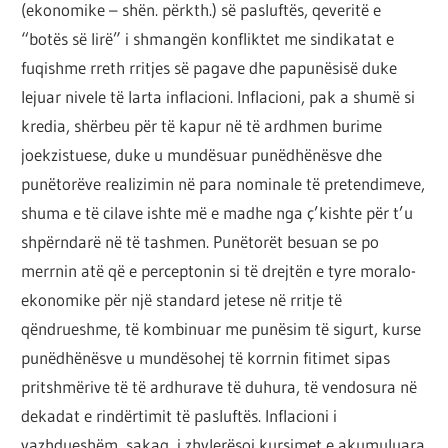
(ekonomike – shën. përkth.) së pasluftës, qeveritë e
“botës së lirë” i shmangën konfliktet me sindikatat e
fuqishme rreth rritjes së pagave dhe papunësisë duke
lejuar nivele të larta inflacioni. Inflacioni, pak a shumë si
kredia, shërbeu për të kapur në të ardhmen burime
joekzistuese, duke u mundësuar punëdhënësve dhe
punëtorëve realizimin në para nominale të pretendimeve,
shuma e të cilave ishte më e madhe nga ç’kishte për t’u
shpërndarë në të tashmen. Punëtorët besuan se po
merrnin atë që e perceptonin si të drejtën e tyre moralo-
ekonomike për një standard jetese në rritje të
qëndrueshme, të kombinuar me punësim të sigurt, kurse
punëdhënësve u mundësohej të korrnin fitimet sipas
pritshmërive të të ardhurave të duhura, të vendosura në
dekadat e rindërtimit të pasluftës. Inflacioni i
vazhdueshëm, sakaq, i zhvlerësoi kursimet e akumuluara