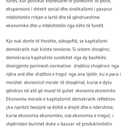
luftës, kur politikat kejnesiane të punësimit të plotë,
ekspansioni i shtetit social dhe sindikalizmi i pavarur
mbështetën rritjen e lartë dhe të qëndrueshme
ekonomike dhe u mbështetën nga këto të fundit.
Kjo nuk donte të thoshte, sidoqoftë, se kapitalizmi
demokratik nuk kishte tensione. Si sistem shoqëror,
demokracia kapitaliste sundohet nga dy bashkësi
divergjente parimesh normative:
drejtësia shoqërore
nga
njëra anë dhe
drejtësia e tregut
nga ana tjetër, ku e para i
mvishet
ekonomisë morale
të shoqërisë, kurse e dyta
qëndron në atë që mund të quhet
ekonomia ekonomike
.
Ekonomia morale e kapitalizmit demokratik reflekton
çka njerëzit besojnë se është e drejtë dhe e ndershme,
kurse ekonomia ekonomike, ose ekonomia e tregut, i
shpërndan burimet duke u bazuar në produktivitetin