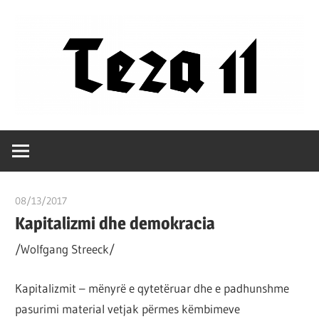
Skip
to
content
Filozofët
Teza
vetëm
e
11
kanë
08/13/2017
T11 2
shpjeguar
Kapitalizmi dhe demokracia
në
mënyra
/Wolfgang Streeck/
të
ndryshme
Kapitalizmit – mënyrë e qytetëruar dhe e padhunshme
botën,
pasurimi material vetjak përmes këmbimeve