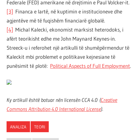
Federale (FED) amerikane në drejtimin e Paul Volcker-it.
[3]
Financa e lartë, në kuptimin e institucioneve dhe
agjentëve më të fuqishëm financiarë globalë.
[4]
Michal Kalecki, ekonomist marksist heterodoks, i
afërt teorikisht edhe me John Maynard Keynes-in.
Streeck-u i referohet një artikulli të shumëpërmendur të
Kaleckit mbi problemet e politikave kejnesiane të
punësimit të plotë:
Political Aspects of Full Employment
.
Ky artikull është botuar nën licensën CCA 4.0
(
Creative
Commons Attribution 4.0 International License
).
ANALIZA
TEORI