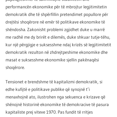
performancën ekonomike për të mbrojtur legjitimitetin
demokratik dhe të shpërfillin pretendimet popullore për
drejtësi shoqërore në emër të politikave ekonomike të
shëndosha. Zakonisht problemi zgjidhet duke u marrë
me radhë me dy brirët e dilemës, duke shkuar tutje-tëhu,
kur një përgjigje e suksesshme ndaj krizës së legjitimitetit
demokratik rezulton në zhdrejtpeshime ekonomike dhe
masat e suksesshme ekonomike sjellin pakënaqësi
shoqërore.
Tensionet e brendshme të kapitalizmi demokratik, si
edhe kufijtë e politikave publike që synojnë t’i
menaxhojnë ato, ilustrohen nga sekuenca e krizave që
shënojnë historinë ekonomike të demokracive të pasura
kapitaliste prej viteve 1970. Pas fundit të rritjes