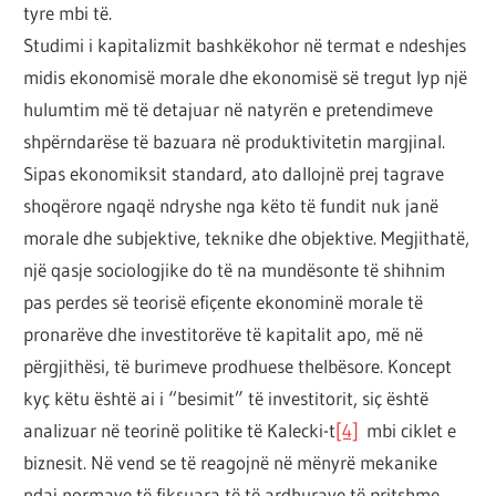
tyre mbi të.
Studimi i kapitalizmit bashkëkohor në termat e ndeshjes
midis ekonomisë morale dhe ekonomisë së tregut lyp një
hulumtim më të detajuar në natyrën e pretendimeve
shpërndarëse të bazuara në produktivitetin margjinal.
Sipas ekonomiksit standard, ato dallojnë prej tagrave
shoqërore ngaqë ndryshe nga këto të fundit nuk janë
morale dhe subjektive, teknike dhe objektive. Megjithatë,
një qasje sociologjike do të na mundësonte të shihnim
pas perdes së teorisë efiçente ekonominë morale të
pronarëve dhe investitorëve të kapitalit apo, më në
përgjithësi, të burimeve prodhuese thelbësore. Koncept
kyç këtu është ai i “besimit” të investitorit, siç është
analizuar në teorinë politike të Kalecki-t
[4]
mbi ciklet e
biznesit. Në vend se të reagojnë në mënyrë mekanike
ndaj normave të fiksuara të të ardhurave të pritshme,