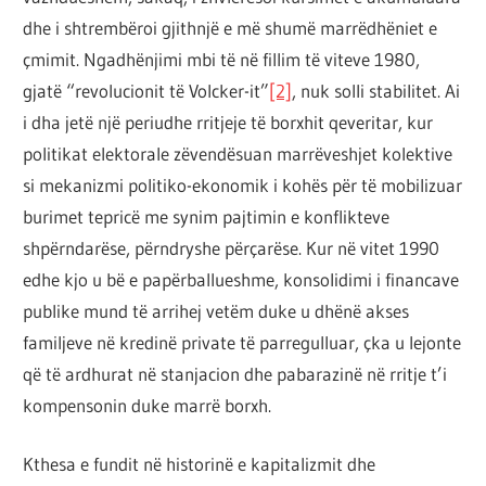
dhe i shtrembëroi gjithnjë e më shumë marrëdhëniet e
çmimit. Ngadhënjimi mbi të në fillim të viteve 1980,
gjatë “revolucionit të Volcker-it”
[2]
, nuk solli stabilitet. Ai
i dha jetë një periudhe rritjeje të borxhit qeveritar, kur
politikat elektorale zëvendësuan marrëveshjet kolektive
si mekanizmi politiko-ekonomik i kohës për të mobilizuar
burimet tepricë me synim pajtimin e konflikteve
shpërndarëse, përndryshe përçarëse. Kur në vitet 1990
edhe kjo u bë e papërballueshme, konsolidimi i financave
publike mund të arrihej vetëm duke u dhënë akses
familjeve në kredinë private të parregulluar, çka u lejonte
që të ardhurat në stanjacion dhe pabarazinë në rritje t’i
kompensonin duke marrë borxh.
Kthesa e fundit në historinë e kapitalizmit dhe