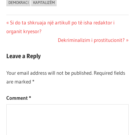
DEMOKRACI
KAPITALIZËM
Post
Previous
Si do ta shkruaja një artikull po të isha redaktor i
Post:
organit kryesor?
navigation
Next
Dekriminalizim i prostitucionit?
Post:
Leave a Reply
Your email address will not be published.
Required fields
are marked
*
Comment
*