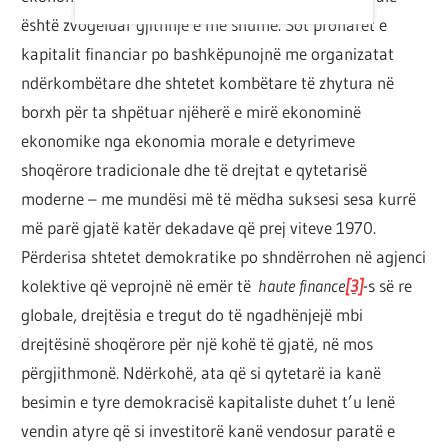
është zvogëluar gjithnjë e më shumë. Sot pronarët e
kapitalit financiar po bashkëpunojnë me organizatat
ndërkombëtare dhe shtetet kombëtare të zhytura në
borxh për ta shpëtuar njëherë e mirë ekonominë
ekonomike nga ekonomia morale e detyrimeve
shoqërore tradicionale dhe të drejtat e qytetarisë
moderne – me mundësi më të mëdha suksesi sesa kurrë
më parë gjatë katër dekadave që prej viteve 1970.
Përderisa shtetet demokratike po shndërrohen në agjenci
kolektive që veprojnë në emër të
haute finance
[3]
-s së re
globale, drejtësia e tregut do të ngadhënjejë mbi
drejtësinë shoqërore për një kohë të gjatë, në mos
përgjithmonë. Ndërkohë, ata që si qytetarë ia kanë
besimin e tyre demokracisë kapitaliste duhet t’u lenë
vendin atyre që si investitorë kanë vendosur paratë e