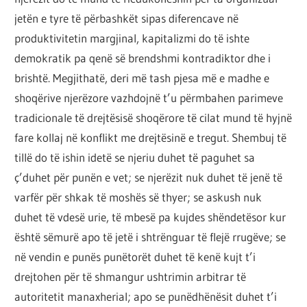
jetën e tyre të përbashkët sipas diferencave në
produktivitetin margjinal, kapitalizmi do të ishte
demokratik pa qenë së brendshmi kontradiktor dhe i
brishtë. Megjithatë, deri më tash pjesa më e madhe e
shoqërive njerëzore vazhdojnë t’u përmbahen parimeve
tradicionale të drejtësisë shoqërore të cilat mund të hyjnë
fare kollaj në konflikt me drejtësinë e tregut. Shembuj të
tillë do të ishin idetë se njeriu duhet të paguhet sa
ç’duhet për punën e vet; se njerëzit nuk duhet të jenë të
varfër për shkak të moshës së thyer; se askush nuk
duhet të vdesë urie, të mbesë pa kujdes shëndetësor kur
është sëmurë apo të jetë i shtrënguar të flejë rrugëve; se
në vendin e punës punëtorët duhet të kenë kujt t’i
drejtohen për të shmangur ushtrimin arbitrar të
autoritetit manaxherial; apo se punëdhënësit duhet t’i