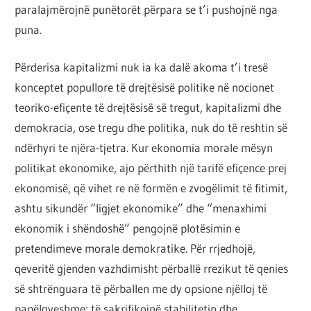
paralajmërojnë punëtorët përpara se t’i pushojnë nga
puna.
Përderisa kapitalizmi nuk ia ka dalë akoma t’i tresë
konceptet popullore të drejtësisë politike në nocionet
teoriko-efiçente të drejtësisë së tregut, kapitalizmi dhe
demokracia, ose tregu dhe politika, nuk do të reshtin së
ndërhyri te njëra-tjetra. Kur ekonomia morale mësyn
politikat ekonomike, ajo përthith një tarifë efiçence prej
ekonomisë, që vihet re në formën e zvogëlimit të fitimit,
ashtu sikundër “ligjet ekonomike” dhe “menaxhimi
ekonomik i shëndoshë” pengojnë plotësimin e
pretendimeve morale demokratike. Për rrjedhojë,
qeveritë gjenden vazhdimisht përballë rrezikut të qenies
së shtrënguara të përballen me dy opsione njëlloj të
papëlqyeshme: të sakrifikojnë stabilitetin dhe