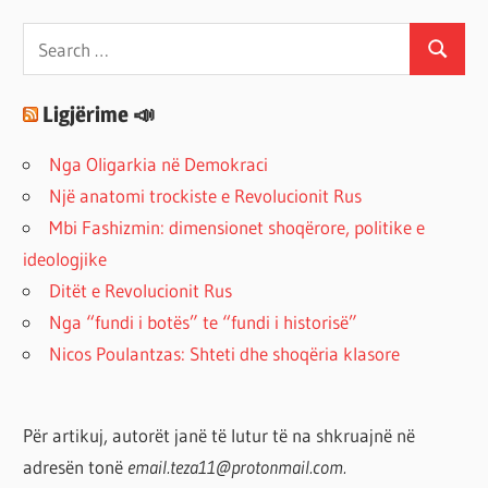
Search
Search
for:
Ligjërime 📣
Nga Oligarkia në Demokraci
Një anatomi trockiste e Revolucionit Rus
Mbi Fashizmin: dimensionet shoqërore, politike e
ideologjike
Ditët e Revolucionit Rus
Nga “fundi i botës” te “fundi i historisë”
Nicos Poulantzas: Shteti dhe shoqëria klasore
Për artikuj, autorët janë të lutur të na shkruajnë në
adresën tonë
email.teza11@protonmail.com.