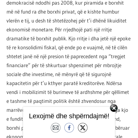
demokracisë ndodhi pas 2008, kur piramida e borxhit
më në fund ra dhe borxhi privat, që e kishte humbur
vlerën e tij, u desh të shtetëzohej për t’i dhënë likuiditet
ekonomisë monetare. Për rrjedhojë pati një rritje
dramatike të borxhit publik. Kjo rritje i dha jetë një epoke
të re konsolidimi fiskal, që ende po e vuajmë, në të cilën
shtetet janë në një presion të paprecedent nga “tregjet
financiare” për të shkurtuar shpenzimet për mbrojtje
sociale dhe investime, në mënyrë që të sigurojnë
kapacitetin për t’u kthyer paratë kreditorëve. Ndërsa
vendi i mobilizimit të burimeve të ardhshme për qëllimet
e tashme të paqtimit politik është zhvendosur nga
marrëveshja kolektive te politika elektorale dhe nga kjo
Lexojmë dhe shpërndajmë!
e fundit te tregu i kredisë konsumatore dhe, në fund,
borxhi publik, aftësia e demokracisë për të shtrembëruar
ekonominë ekonomike në emër të ekonomisë morale