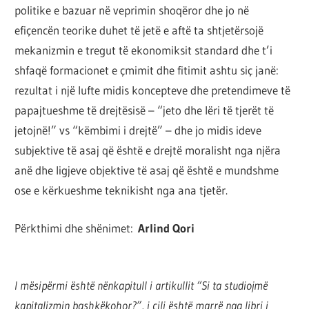
politike e bazuar në veprimin shoqëror dhe jo në
efiçencën teorike duhet të jetë e aftë ta shtjetërsojë
mekanizmin e tregut të ekonomiksit standard dhe t’i
shfaqë formacionet e çmimit dhe fitimit ashtu siç janë:
rezultat i një lufte midis koncepteve dhe pretendimeve të
papajtueshme të drejtësisë – “jeto dhe lëri të tjerët të
jetojnë!” vs “këmbimi i drejtë” – dhe jo midis ideve
subjektive të asaj që është e drejtë moralisht nga njëra
anë dhe ligjeve objektive të asaj që është e mundshme
ose e kërkueshme teknikisht nga ana tjetër.
Përkthimi dhe shënimet:
Arlind Qori
I mësipërmi është nënkapitull i artikullit “Si ta studiojmë
kapitalizmin bashkëkohor?”, i cili është marrë nga libri i