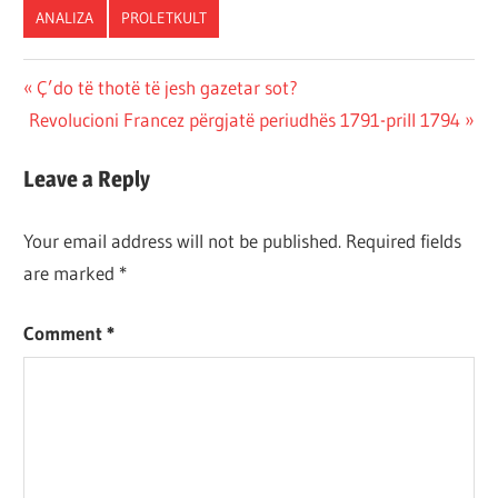
ANALIZA
PROLETKULT
Post
Previous
Ç’do të thotë të jesh gazetar sot?
Next
Post:
Revolucioni Francez përgjatë periudhës 1791-prill 1794
navigation
Post:
Leave a Reply
Your email address will not be published.
Required fields
are marked
*
Comment
*