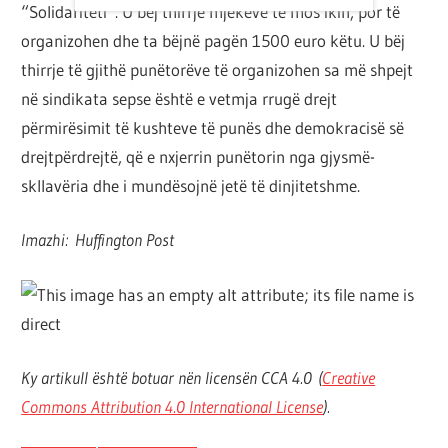
“Solidariteti”. U bëj thirrje mjekëve të mos ikin, por të
organizohen dhe ta bëjnë pagën 1500 euro këtu. U bëj
thirrje të gjithë punëtorëve të organizohen sa më shpejt
në sindikata sepse është e vetmja rrugë drejt
përmirësimit të kushteve të punës dhe demokracisë së
drejtpërdrejtë, që e nxjerrin punëtorin nga gjysmë-
skllavëria dhe i mundësojnë jetë të dinjitetshme.
Imazhi:
Huffington Post
Ky artikull është botuar nën licensën CCA 4.0 (
Creative
Commons Attribution 4.0 International License
).