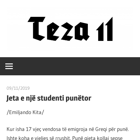
Skip
to
content
Filozofët
Teza
vetëm
e
11
kanë
09/11/2019
T 11
shpjeguar
Jeta e një studenti punëtor
në
mënyra
/Emiljando Kita/
të
ndryshme
Kur isha 17 vjeç vendosa të emigroja në Greqi për punë.
botën,
Ishte koha e vjeljes së rrushit. Punë gjeta kollaj sepse