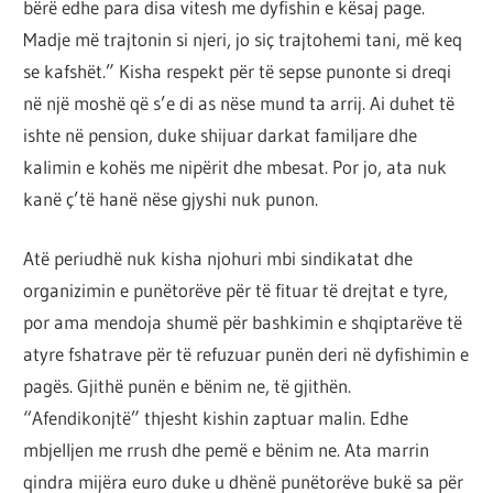
bërë edhe para disa vitesh me dyfishin e kësaj page.
Madje më trajtonin si njeri, jo siç trajtohemi tani, më keq
se kafshët.” Kisha respekt për të sepse punonte si dreqi
në një moshë që s’e di as nëse mund ta arrij. Ai duhet të
ishte në pension, duke shijuar darkat familjare dhe
kalimin e kohës me nipërit dhe mbesat. Por jo, ata nuk
kanë ç’të hanë nëse gjyshi nuk punon.
Atë periudhë nuk kisha njohuri mbi sindikatat dhe
organizimin e punëtorëve për të fituar të drejtat e tyre,
por ama mendoja shumë për bashkimin e shqiptarëve të
atyre fshatrave për të refuzuar punën deri në dyfishimin e
pagës. Gjithë punën e bënim ne, të gjithën.
“Afendikonjtë” thjesht kishin zaptuar malin. Edhe
mbjelljen me rrush dhe pemë e bënim ne. Ata marrin
qindra mijëra euro duke u dhënë punëtorëve bukë sa për