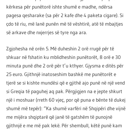
por
kërkesa për punëtorë ishte shumë e madhe, ndërsa
çështja
pagesa qesharake (sa për 2 kafe dhe 4 paketa cigare). Si
është
çdo të riu, më lanë punën më të vështirë, atë të mbajtjes
që
së arkave dhe nxjerrjes së tyre nga ara.
ta
shndërrosh
Zgjohesha në orën 5. Më duheshin 2 orë rrugë për të
atë.
shkuar në fshatin ku mblidheshin punëtorët, 8 orë e 30
minuta punë dhe 2 orë për t’u kthyer. Gjysma e ditës për
25 euro. Gjithnjë inatoseshim bashkë me punëtorët e
tjerë se si kishte mundësi që e gjithë ajo punë në një vend
si Greqia të paguhej aq pak. Përgjigjen na e jepte shkurt
një i moshuar (rreth 60 vjeç, por që puna e bënte të dukej
shumë më tepër): “Ka shumë varfëri në Shqipëri dhe vijnë
me mijëra shqiptarë që janë të gatshëm të punojnë
gjithnjë e me më pak lekë. Për shembull, këtë punë kam