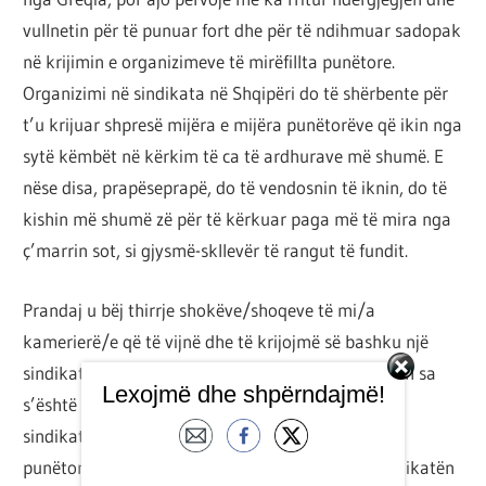
vullnetin për të punuar fort dhe për të ndihmuar sadopak
në krijimin e organizimeve të mirëfillta punëtore.
Organizimi në sindikata në Shqipëri do të shërbente për
t’u krijuar shpresë mijëra e mijëra punëtorëve që ikin nga
sytë këmbët në kërkim të ca të ardhurave më shumë. E
nëse disa, prapëseprapë, do të vendosnin të iknin, do të
kishin më shumë zë për të kërkuar paga më të mira nga
ç’marrin sot, si gjysmë-skllevër të rangut të fundit.
Prandaj u bëj thirrje shokëve/shoqeve të mi/a
kamerierë/e që të vijnë dhe të krijojmë së bashku një
sindikatë. U bëj thirrje minatorëve që të bashkohen sa
Lexojmë dhe shpërndajmë!
s’është vonë. U bëj thirrje mësuesve të braktisin
sindikatat e vjetra që kanë zënë myk. U bëj thirrje
punëtorëve të
call center
-ave të bashkohen në sindikatën