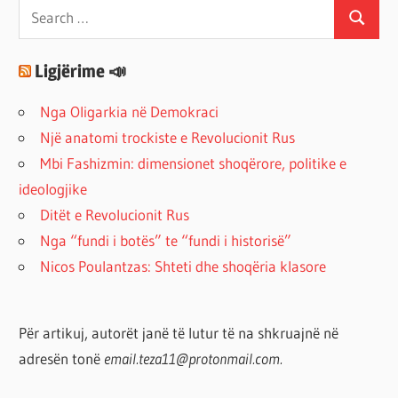
Search
Search
for:
Ligjërime 📣
Nga Oligarkia në Demokraci
Një anatomi trockiste e Revolucionit Rus
Mbi Fashizmin: dimensionet shoqërore, politike e
ideologjike
Ditët e Revolucionit Rus
Nga “fundi i botës” te “fundi i historisë”
Nicos Poulantzas: Shteti dhe shoqëria klasore
Për artikuj, autorët janë të lutur të na shkruajnë në
adresën tonë
email.teza11@protonmail.com.