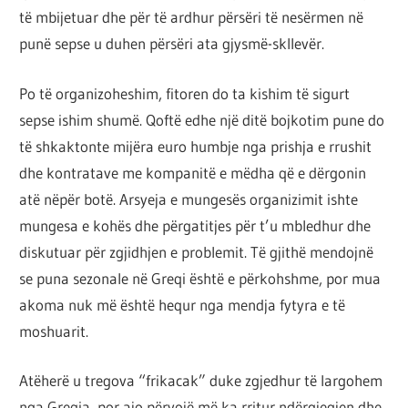
të mbijetuar dhe për të ardhur përsëri të nesërmen në
punë sepse u duhen përsëri ata gjysmë-skllevër.
Po të organizoheshim, fitoren do ta kishim të sigurt
sepse ishim shumë. Qoftë edhe një ditë bojkotim pune do
të shkaktonte mijëra euro humbje nga prishja e rrushit
dhe kontratave me kompanitë e mëdha që e dërgonin
atë nëpër botë. Arsyeja e mungesës organizimit ishte
mungesa e kohës dhe përgatitjes për t’u mbledhur dhe
diskutuar për zgjidhjen e problemit. Të gjithë mendojnë
se puna sezonale në Greqi është e përkohshme, por mua
akoma nuk më është hequr nga mendja fytyra e të
moshuarit.
Atëherë u tregova “frikacak” duke zgjedhur të largohem
nga Greqia, por ajo përvojë më ka rritur ndërgjegjen dhe