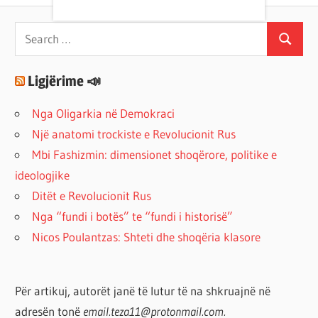
Search
Search
for:
Ligjërime 📣
Nga Oligarkia në Demokraci
Një anatomi trockiste e Revolucionit Rus
Mbi Fashizmin: dimensionet shoqërore, politike e
ideologjike
Ditët e Revolucionit Rus
Nga “fundi i botës” te “fundi i historisë”
Nicos Poulantzas: Shteti dhe shoqëria klasore
Për artikuj, autorët janë të lutur të na shkruajnë në
adresën tonë
email.teza11@protonmail.com.