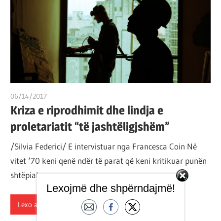
por
çështja
është
që
ta
shndërrosh
atë.
06/14/2017
T11 2
Kriza e riprodhimit dhe lindja e
proletariatit “të jashtëligjshëm”
/Silvia Federici/ E intervistuar nga Francesca Coin Në
vitet ‘70 keni qenë ndër të parat që keni kritikuar punën
shtëpiake
Lexojmë dhe shpërndajmë!
Lexo artikullin