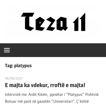
Skip
to
content
Filozofët
Teza
vetëm
e
11
kanë
Tag:
platypus
shpjeguar
në
06/06/2017
T11 2
mënyra
E majta ka vdekur, rroftë e majta!
të
Intervistë me Ardit Kikën, pjesëtar i “Platypus” Pishtinë.
ndryshme
Botuar më parë në gazetën “Universitari”. Ç’është
botën,