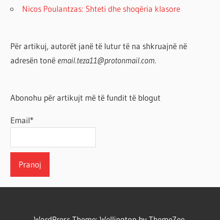
Nicos Poulantzas: Shteti dhe shoqëria klasore
Për artikuj, autorët janë të lutur të na shkruajnë në
adresën tonë
email.teza11@protonmail.com.
Abonohu për artikujt më të fundit të blogut
Email*
WordPress Theme: Wellington by ThemeZee.