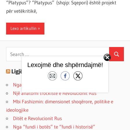
“Platypus”? “Platypus” (shqip: Sqepori) është projekt
por
për vetëkritikë,
çështja
është
Lexo artikullin
që
ta
shndërrosh
Search
atë.
Search
for:
Lexojmë dhe shpërndajmë!
Ligjërime 📣
Nga Oligarkia në Demokraci
Një anatomi trockiste e Revolucionit Rus
Mbi Fashizmin: dimensionet shoqërore, politike e
ideologjike
Ditët e Revolucionit Rus
Nga “fundi i botës” te “fundi i historisë”