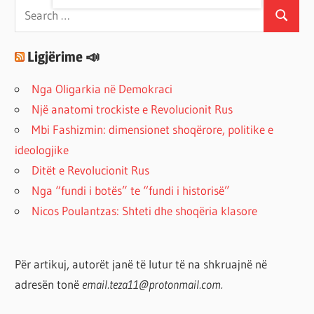
Search
Search
for:
Ligjërime 📣
Nga Oligarkia në Demokraci
Një anatomi trockiste e Revolucionit Rus
Mbi Fashizmin: dimensionet shoqërore, politike e
ideologjike
Ditët e Revolucionit Rus
Nga “fundi i botës” te “fundi i historisë”
Nicos Poulantzas: Shteti dhe shoqëria klasore
Për artikuj, autorët janë të lutur të na shkruajnë në
adresën tonë
email.teza11@protonmail.com.