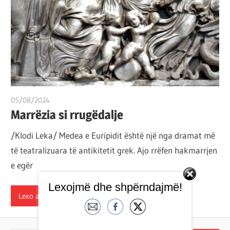
por
çështja
është
që
ta
shndërrosh
atë.
05/08/2024
T 11
Marrëzia si rrugëdalje
/Klodi Leka/ Medea e Euripidit është një nga dramat më
të teatralizuara të antikitetit grek. Ajo rrëfen hakmarrjen
e egër
Lexojmë dhe shpërndajmë!
Lexo artikullin