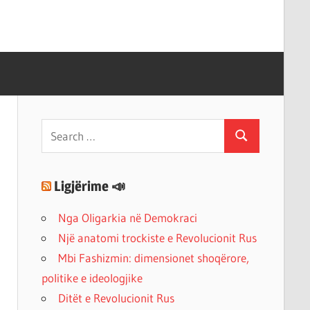
Search
Search
for:
Ligjërime 📣
Nga Oligarkia në Demokraci
Një anatomi trockiste e Revolucionit Rus
Mbi Fashizmin: dimensionet shoqërore,
politike e ideologjike
Ditët e Revolucionit Rus