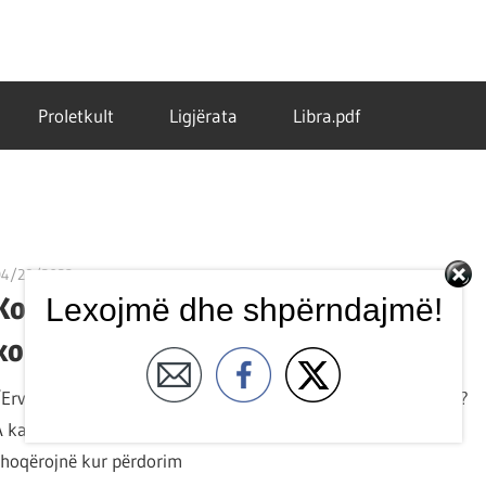
Proletkult
Ligjërata
Libra.pdf
04/29/2023
T 11
Komunitetet e migracionit: ndikimi i
Lexojmë dhe shpërndajmë!
konceptimeve në protestat sociale
/Ervin Shehu/ A ekzistojnë komunitete emigrantësh në Greqi?
A ka vallë komunitet shqiptar në Greqi? Ç’mendime na
shoqërojnë kur përdorim